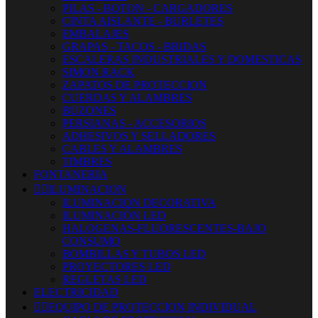
PILAS - BOTON - CARGADORES
CINTA AISLANTE - BURLETES
EMBALAJES
GRAPAS - TACOS - BRIDAS
ESCALERAS INDUSTRIALES Y DOMESTICAS
SIMON RACK
ZAPATOS DE PROTECCION
CUERDAS Y ALAMBRES
BUZONES
PERSIANAS - ACCESORIOS
ADHESIVOS Y SELLADORES
CABLES Y ALAMBRES
TIMBRES
FONTANERIA


ILUMINACION
ILUMINACION DECORATIVA
ILUMINACIÓN LED
HALOGENAS-FLUORESCENTES-BAJO
CONSUMO
BOMBILLAS Y TUBOS LED
PROYECTORES LED
REGLETAS LED
ELECTRICIDAD


EQUIPO DE PROTECCION INDIVIDUAL