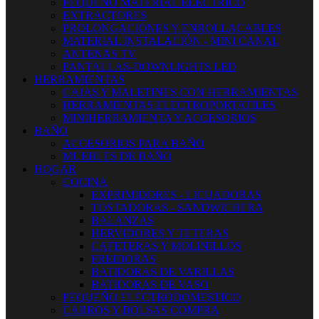
PEQUEÑO MATERIAL ELECTRICO
EXTRACTORES
PROLONGACIONES Y ENROLLACABLES
MATERIAL INSTALACIÓN - MINI CANAL
ANTENAS TV
PANTALLAS-DOWNLIGHTS LED
HERRAMIENTAS
CAJAS Y MALETINES CON HERRAMIENTAS
HERRAMIENTAS ELECTROPORTATILES
MINIHERRAMIENTA Y ACCESORIOS
BAÑO
ACCESORIOS PARA BAÑO
MUEBLES DE BAÑO
HOGAR
COCINA
EXPRIMIDORES - LICUADORAS
TOSTADORAS - SANDWICHERA
BALANZAS
HERVIDORES Y TETERAS
CAFETERAS Y MOLINILLOS
FREIDORAS
BATIDORAS DE VARILLAS
BATIDORAS DE VASO
PEQUEÑO ELECTRODOMESTICO
CARROS Y BOLSAS COMPRA