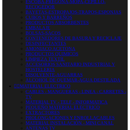
ESCOBA-FREGONA-MOPA-CEPILLO-
RECOGEDOR
BAYETAS-ESTROPAJOS-TRAPOS-ESPONJAS
CUBOS Y BARREÑOS
PRODUCTOS ABSORBENTES
EMBALAJE
BOLSAS-SACOS
CONTENEDORES DE BASURA Y RECICLAJE
DESINFECTANTES
AMONIACO ACETONA
PRODUCTOS QUIMICOS
LIMPIEZA TEXTIL
ACCESORIOS SANITARIO INDUSTRIAL Y
HOSTELERIA
DISOLVENTE-AGUARRAS
ALCOHOL DE QUEMAR-AGUA DESTILADA


MATERIAL ELECTRICO
CABLES - MANGUERAS - LINEA - CARRETES -
TV
MATERIAL TV - TELF - INFORMATICA
PEQUEÑO MATERIAL ELECTRICO
EXTRACTORES
PROLONGACIONES Y ENROLLACABLES
MATERIAL INSTALACIÓN - MINI CANAL
ANTENAS TV