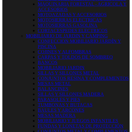
MAQUINARIA FORESTAL - AGRICOLA Y
ACCESORIOS
MOTOAZADAS Y ACCESORIOS
MOTOSIERRAS ELECTRICAS
MOTOSIERRAS GASOLINA
CORTACESPEDES ELECTRICOS
MOBILIARIO DE JARDIN Y CAMPING
CONFECCION MOBILIARIO JARDÍN Y
PISCINA
COJINES Y ALFOMBRAS
CARPAS Y TOLDOS DE SOMBREO
BANCOS
MOBILIARIO JARDIN
SILLAS Y SILLONES METAL
CONJUNTOS RESINA Y COMPLEMENTOS
MESAS METAL
BALANCINES
SILLAS Y SILLONES MADERA
PARASOLES Y PIES
TUMBONAS Y BUTACAS
BAULES Y ARCONES
MESAS MADERA
MOBILIARIO Y JUEGOS INFANTILES
FUNDAS Y LONETAS DE PROTECCIÓN
CONJUNTOS METAL Y COMPLEMENTOS