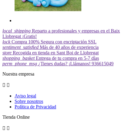
local_shipping
Reparto a profesionales y empresas en el Baix
Llobregat ¡Gratis!
lock
Compra 100% Segura con encriptación SSL
sentiment_satisfied
Más de 40 años de experiencia
store
Recogida en tienda en Sant Boi de Llobregat
shopping_basket
Entrega de tu compra en 5-7 días
perm_phone_msg
¿Tienes dudas? ¡Llámanos! 936615049
Nuestra empresa


Aviso legal
Sobre nosotros
Política de Privacidad
Tienda Online

