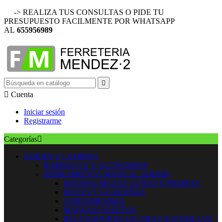
-> REALIZA TUS CONSULTAS O PIDE TU
PRESUPUESTO FACILMENTE POR WHATSAPP
AL
655956989


Cuenta
Iniciar sesión
Registrarme
Categorías

JARDIN Y CAMPING
BARBACOA Y ACCESORIOS
HERRAMIENTA MANUAL JARDIN
HACHAS MAZAS CUÑAS Y PIEDRAS
HOCES Y GUADAÑAS
CORTARRAMAS
MANGOS SUELTOS
RECOGEDORES ESCOBAS RASTRILLOS