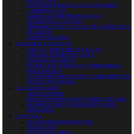
MATAMOSQUITOS Y AHUYENTADORES
CAMPING-PLAYA
LÁMINA ANTIHIERBA MANTAS Y
GEOTÉXTILES CULTIVO
TERMOMETROS VELETAS Y PLUVIÓMETROS
DE JARDÍN
COMPOSTADORES


PISCINAS Y QUIMICOS
JUEGOS - HINCHABLES Y RELAX
PISCINAS SUPERFICIE Y SPAS
PISCINAS INFLABLES
PRODUCTOS QUIMICOS Y CONSUMIBLES
PARA PISCINAS
ACCESORIOS DE PISCINA Y COMPLEMENTOS
FILTRACION PISCINA


CLIMATIZACION
VENTILADORES
AIRE ACONDICIONADO Y COMPLEMENTOS
HUMIDIFICADOR - DESUMIDIFICADOR -
IONIZADOR


PINTURA
ACCESORIOS PARA PINTURA
AGUAPLAST
PINTURA EN SPRAY