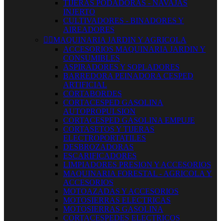
TIJERAS PODADORAS - NAVAJAS
INJERTO
CULTIVADORES - BINADORES Y
AIREADORES


MAQUINARIA JARDIN Y AGRICOLA
ACCESORIOS MAQUINARIA JARDIN Y
CONSUMIBLES
ASPIRADORES Y SOPLADORES
BARREDORA PEINADORA CESPED
ARTIFICIAL
CORTABORDES
CORTACESPED GASOLINA
AUTOPROPULSION
CORTACESPED GASOLINA EMPUJE
CORTASETOS Y TIJERAS
ELECTROPORTATILES
DESBROZADORAS
ESCARIFICADORES
LIMPIADORES PRESION Y ACCESORIOS
MAQUINARIA FORESTAL - AGRICOLA Y
ACCESORIOS
MOTOAZADAS Y ACCESORIOS
MOTOSIERRAS ELECTRICAS
MOTOSIERRAS GASOLINA
CORTACESPEDES ELECTRICOS