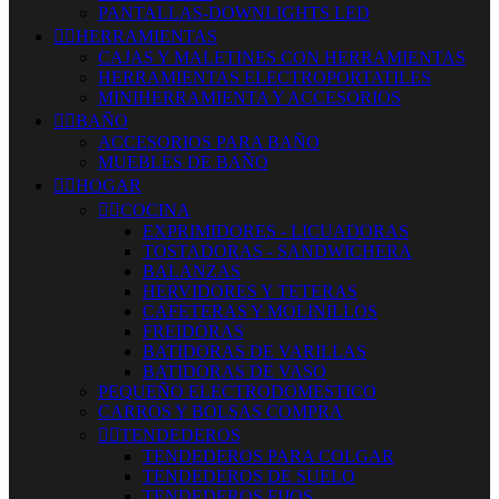
PANTALLAS-DOWNLIGHTS LED


HERRAMIENTAS
CAJAS Y MALETINES CON HERRAMIENTAS
HERRAMIENTAS ELECTROPORTATILES
MINIHERRAMIENTA Y ACCESORIOS


BAÑO
ACCESORIOS PARA BAÑO
MUEBLES DE BAÑO


HOGAR


COCINA
EXPRIMIDORES - LICUADORAS
TOSTADORAS - SANDWICHERA
BALANZAS
HERVIDORES Y TETERAS
CAFETERAS Y MOLINILLOS
FREIDORAS
BATIDORAS DE VARILLAS
BATIDORAS DE VASO
PEQUEÑO ELECTRODOMESTICO
CARROS Y BOLSAS COMPRA


TENDEDEROS
TENDEDEROS PARA COLGAR
TENDEDEROS DE SUELO
TENDEDEROS FIJOS