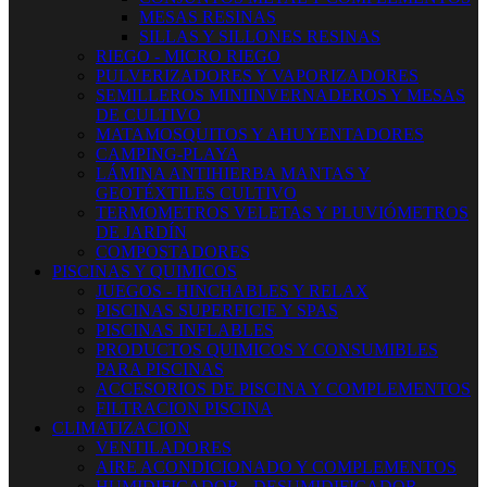
MESAS RESINAS
SILLAS Y SILLONES RESINAS
RIEGO - MICRO RIEGO
PULVERIZADORES Y VAPORIZADORES
SEMILLEROS MINIINVERNADEROS Y MESAS
DE CULTIVO
MATAMOSQUITOS Y AHUYENTADORES
CAMPING-PLAYA
LÁMINA ANTIHIERBA MANTAS Y
GEOTÉXTILES CULTIVO
TERMOMETROS VELETAS Y PLUVIÓMETROS
DE JARDÍN
COMPOSTADORES
PISCINAS Y QUIMICOS
JUEGOS - HINCHABLES Y RELAX
PISCINAS SUPERFICIE Y SPAS
PISCINAS INFLABLES
PRODUCTOS QUIMICOS Y CONSUMIBLES
PARA PISCINAS
ACCESORIOS DE PISCINA Y COMPLEMENTOS
FILTRACION PISCINA
CLIMATIZACION
VENTILADORES
AIRE ACONDICIONADO Y COMPLEMENTOS
HUMIDIFICADOR - DESUMIDIFICADOR -