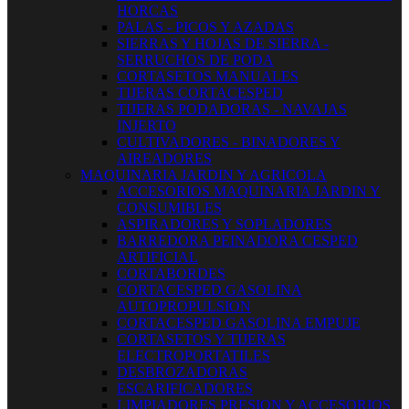
HORCAS
PALAS - PICOS Y AZADAS
SIERRAS Y HOJAS DE SIERRA -
SERRUCHOS DE PODA
CORTASETOS MANUALES
TIJERAS CORTACESPED
TIJERAS PODADORAS - NAVAJAS
INJERTO
CULTIVADORES - BINADORES Y
AIREADORES
MAQUINARIA JARDIN Y AGRICOLA
ACCESORIOS MAQUINARIA JARDIN Y
CONSUMIBLES
ASPIRADORES Y SOPLADORES
BARREDORA PEINADORA CESPED
ARTIFICIAL
CORTABORDES
CORTACESPED GASOLINA
AUTOPROPULSION
CORTACESPED GASOLINA EMPUJE
CORTASETOS Y TIJERAS
ELECTROPORTATILES
DESBROZADORAS
ESCARIFICADORES
LIMPIADORES PRESION Y ACCESORIOS