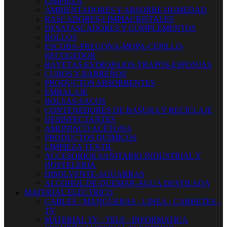
LIMPIEZA
AMBIENTADORES Y ABSORBE HUMEDAD
RASCADORES-LIMPIACRISTALES
DESATASCADORES Y COMPLEMENTOS
ROLLOS
ESCOBA-FREGONA-MOPA-CEPILLO-
RECOGEDOR
BAYETAS-ESTROPAJOS-TRAPOS-ESPONJAS
CUBOS Y BARREÑOS
PRODUCTOS ABSORBENTES
EMBALAJE
BOLSAS-SACOS
CONTENEDORES DE BASURA Y RECICLAJE
DESINFECTANTES
AMONIACO ACETONA
PRODUCTOS QUIMICOS
LIMPIEZA TEXTIL
ACCESORIOS SANITARIO INDUSTRIAL Y
HOSTELERIA
DISOLVENTE-AGUARRAS
ALCOHOL DE QUEMAR-AGUA DESTILADA
MATERIAL ELECTRICO
CABLES - MANGUERAS - LINEA - CARRETES -
TV
MATERIAL TV - TELF - INFORMATICA