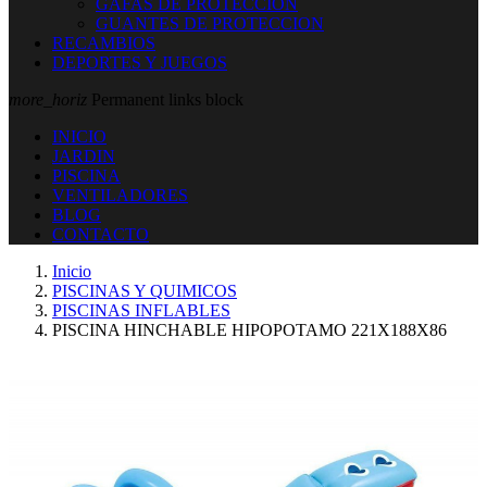
GAFAS DE PROTECCION
GUANTES DE PROTECCION
RECAMBIOS
DEPORTES Y JUEGOS
more_horiz
Permanent links block
INICIO
JARDIN
PISCINA
VENTILADORES
BLOG
CONTACTO
Inicio
PISCINAS Y QUIMICOS
PISCINAS INFLABLES
PISCINA HINCHABLE HIPOPOTAMO 221X188X86