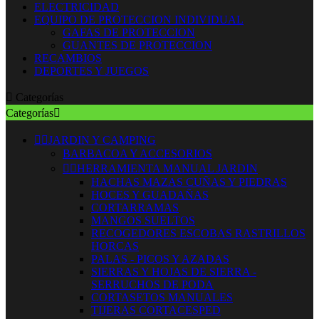
ELECTRICIDAD
EQUIPO DE PROTECCION INDIVIDUAL
GAFAS DE PROTECCION
GUANTES DE PROTECCION
RECAMBIOS
DEPORTES Y JUEGOS

Categorías
Categorías



JARDIN Y CAMPING
BARBACOA Y ACCESORIOS


HERRAMIENTA MANUAL JARDIN
HACHAS MAZAS CUÑAS Y PIEDRAS
HOCES Y GUADAÑAS
CORTARRAMAS
MANGOS SUELTOS
RECOGEDORES ESCOBAS RASTRILLOS
HORCAS
PALAS - PICOS Y AZADAS
SIERRAS Y HOJAS DE SIERRA -
SERRUCHOS DE PODA
CORTASETOS MANUALES
TIJERAS CORTACESPED