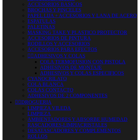
ACCESORIOS BASICOS
BROCHAS Y PINCELES
PAPEL LIJA + ACCESORIOS Y LANA DE ACERO
ESPATULAS
PALETINAS
MASKING TAKE Y PLASTICO PROTECTOR
ACCESORIOS DE PINTURA
RODILLOS Y ACCESORIOS
ACCESORIOS PARA EFECTOS


ADHESIVOS Y COLAS
COLA TERMOFUSION CON PISTOLA
ADHESIVOS DE MONTAJE
ADHESIVOS Y COLAS ESPECIFICOS
CYANOCRILATO
COLA BLANCA
COLAS CONTACTO
ADHESIVOS DE 2 COMPONENTES


DROGUERIA
LIMPIEZA VILEDA
LIMPIEZA
AMBIENTADORES Y ABSORBE HUMEDAD
RASCADORES-LIMPIACRISTALES
DESATASCADORES Y COMPLEMENTOS
ROLLOS