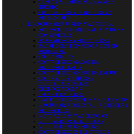
TIJERAS PODADORAS - NAVAJAS
INJERTO
CULTIVADORES - BINADORES Y
AIREADORES


MAQUINARIA JARDIN Y AGRICOLA
ACCESORIOS MAQUINARIA JARDIN Y
CONSUMIBLES
ASPIRADORES Y SOPLADORES
BARREDORA PEINADORA CESPED
ARTIFICIAL
CORTABORDES
CORTACESPED GASOLINA
AUTOPROPULSION
CORTACESPED GASOLINA EMPUJE
CORTASETOS Y TIJERAS
ELECTROPORTATILES
DESBROZADORAS
ESCARIFICADORES
LIMPIADORES PRESION Y ACCESORIOS
MAQUINARIA FORESTAL - AGRICOLA Y
ACCESORIOS
MOTOAZADAS Y ACCESORIOS
MOTOSIERRAS ELECTRICAS
MOTOSIERRAS GASOLINA
CORTACESPEDES ELECTRICOS