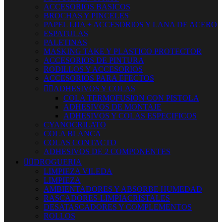
ACCESORIOS BASICOS
BROCHAS Y PINCELES
PAPEL LIJA + ACCESORIOS Y LANA DE ACERO
ESPATULAS
PALETINAS
MASKING TAKE Y PLASTICO PROTECTOR
ACCESORIOS DE PINTURA
RODILLOS Y ACCESORIOS
ACCESORIOS PARA EFECTOS


ADHESIVOS Y COLAS
COLA TERMOFUSION CON PISTOLA
ADHESIVOS DE MONTAJE
ADHESIVOS Y COLAS ESPECIFICOS
CYANOCRILATO
COLA BLANCA
COLAS CONTACTO
ADHESIVOS DE 2 COMPONENTES


DROGUERIA
LIMPIEZA VILEDA
LIMPIEZA
AMBIENTADORES Y ABSORBE HUMEDAD
RASCADORES-LIMPIACRISTALES
DESATASCADORES Y COMPLEMENTOS
ROLLOS