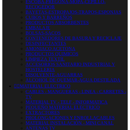
ESCOBA-FREGONA-MOPA-CEPILLO-
RECOGEDOR
BAYETAS-ESTROPAJOS-TRAPOS-ESPONJAS
CUBOS Y BARREÑOS
PRODUCTOS ABSORBENTES
EMBALAJE
BOLSAS-SACOS
CONTENEDORES DE BASURA Y RECICLAJE
DESINFECTANTES
AMONIACO ACETONA
PRODUCTOS QUIMICOS
LIMPIEZA TEXTIL
ACCESORIOS SANITARIO INDUSTRIAL Y
HOSTELERIA
DISOLVENTE-AGUARRAS
ALCOHOL DE QUEMAR-AGUA DESTILADA


MATERIAL ELECTRICO
CABLES - MANGUERAS - LINEA - CARRETES -
TV
MATERIAL TV - TELF - INFORMATICA
PEQUEÑO MATERIAL ELECTRICO
EXTRACTORES
PROLONGACIONES Y ENROLLACABLES
MATERIAL INSTALACIÓN - MINI CANAL
ANTENAS TV