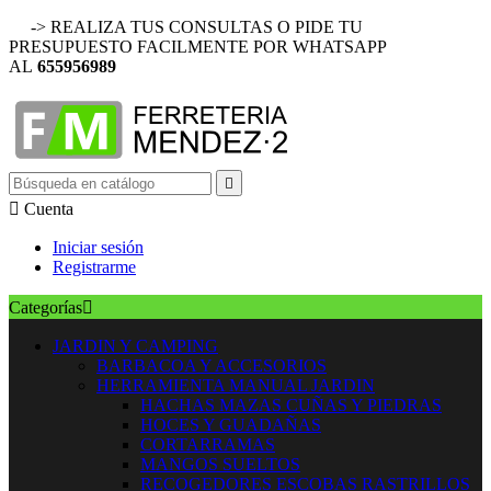
-> REALIZA TUS CONSULTAS O PIDE TU
PRESUPUESTO FACILMENTE POR WHATSAPP
AL
655956989


Cuenta
Iniciar sesión
Registrarme
Categorías

JARDIN Y CAMPING
BARBACOA Y ACCESORIOS
HERRAMIENTA MANUAL JARDIN
HACHAS MAZAS CUÑAS Y PIEDRAS
HOCES Y GUADAÑAS
CORTARRAMAS
MANGOS SUELTOS
RECOGEDORES ESCOBAS RASTRILLOS