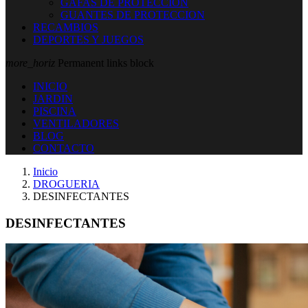
GAFAS DE PROTECCION
GUANTES DE PROTECCION
RECAMBIOS
DEPORTES Y JUEGOS
more_horiz
Permanent links block
INICIO
JARDIN
PISCINA
VENTILADORES
BLOG
CONTACTO
Inicio
DROGUERIA
DESINFECTANTES
DESINFECTANTES