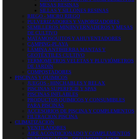
MESAS RESINAS
SILLAS Y SILLONES RESINAS
RIEGO - MICRO RIEGO
PULVERIZADORES Y VAPORIZADORES
SEMILLEROS MINIINVERNADEROS Y MESAS
DE CULTIVO
MATAMOSQUITOS Y AHUYENTADORES
CAMPING-PLAYA
LÁMINA ANTIHIERBA MANTAS Y
GEOTÉXTILES CULTIVO
TERMOMETROS VELETAS Y PLUVIÓMETROS
DE JARDÍN
COMPOSTADORES
PISCINAS Y QUIMICOS
JUEGOS - HINCHABLES Y RELAX
PISCINAS SUPERFICIE Y SPAS
PISCINAS INFLABLES
PRODUCTOS QUIMICOS Y CONSUMIBLES
PARA PISCINAS
ACCESORIOS DE PISCINA Y COMPLEMENTOS
FILTRACION PISCINA
CLIMATIZACION
VENTILADORES
AIRE ACONDICIONADO Y COMPLEMENTOS
HUMIDIFICADOR - DESUMIDIFICADOR -