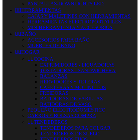
PANTALLAS-DOWNLIGHTS LED


HERRAMIENTAS
CAJAS Y MALETINES CON HERRAMIENTAS
HERRAMIENTAS ELECTROPORTATILES
MINIHERRAMIENTA Y ACCESORIOS


BAÑO
ACCESORIOS PARA BAÑO
MUEBLES DE BAÑO


HOGAR


COCINA
EXPRIMIDORES - LICUADORAS
TOSTADORAS - SANDWICHERA
BALANZAS
HERVIDORES Y TETERAS
CAFETERAS Y MOLINILLOS
FREIDORAS
BATIDORAS DE VARILLAS
BATIDORAS DE VASO
PEQUEÑO ELECTRODOMESTICO
CARROS Y BOLSAS COMPRA


TENDEDEROS
TENDEDEROS PARA COLGAR
TENDEDEROS DE SUELO
TENDEDEROS FIJOS