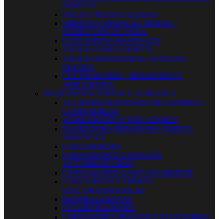
HORCAS
PALAS - PICOS Y AZADAS
SIERRAS Y HOJAS DE SIERRA -
SERRUCHOS DE PODA
CORTASETOS MANUALES
TIJERAS CORTACESPED
TIJERAS PODADORAS - NAVAJAS
INJERTO
CULTIVADORES - BINADORES Y
AIREADORES
MAQUINARIA JARDIN Y AGRICOLA
ACCESORIOS MAQUINARIA JARDIN Y
CONSUMIBLES
ASPIRADORES Y SOPLADORES
BARREDORA PEINADORA CESPED
ARTIFICIAL
CORTABORDES
CORTACESPED GASOLINA
AUTOPROPULSION
CORTACESPED GASOLINA EMPUJE
CORTASETOS Y TIJERAS
ELECTROPORTATILES
DESBROZADORAS
ESCARIFICADORES
LIMPIADORES PRESION Y ACCESORIOS