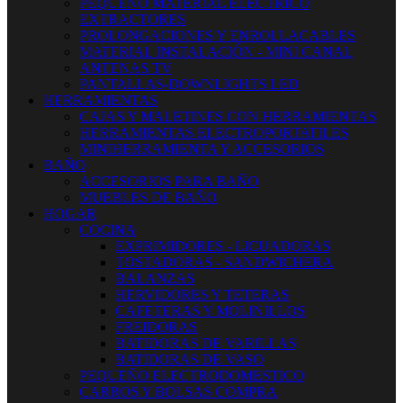
PEQUEÑO MATERIAL ELECTRICO
EXTRACTORES
PROLONGACIONES Y ENROLLACABLES
MATERIAL INSTALACIÓN - MINI CANAL
ANTENAS TV
PANTALLAS-DOWNLIGHTS LED
HERRAMIENTAS
CAJAS Y MALETINES CON HERRAMIENTAS
HERRAMIENTAS ELECTROPORTATILES
MINIHERRAMIENTA Y ACCESORIOS
BAÑO
ACCESORIOS PARA BAÑO
MUEBLES DE BAÑO
HOGAR
COCINA
EXPRIMIDORES - LICUADORAS
TOSTADORAS - SANDWICHERA
BALANZAS
HERVIDORES Y TETERAS
CAFETERAS Y MOLINILLOS
FREIDORAS
BATIDORAS DE VARILLAS
BATIDORAS DE VASO
PEQUEÑO ELECTRODOMESTICO
CARROS Y BOLSAS COMPRA