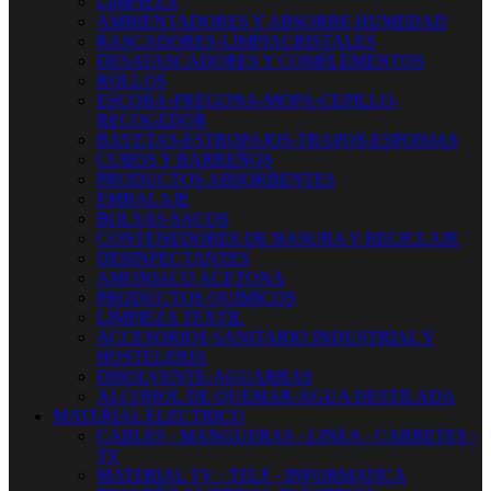
LIMPIEZA
AMBIENTADORES Y ABSORBE HUMEDAD
RASCADORES-LIMPIACRISTALES
DESATASCADORES Y COMPLEMENTOS
ROLLOS
ESCOBA-FREGONA-MOPA-CEPILLO-
RECOGEDOR
BAYETAS-ESTROPAJOS-TRAPOS-ESPONJAS
CUBOS Y BARREÑOS
PRODUCTOS ABSORBENTES
EMBALAJE
BOLSAS-SACOS
CONTENEDORES DE BASURA Y RECICLAJE
DESINFECTANTES
AMONIACO ACETONA
PRODUCTOS QUIMICOS
LIMPIEZA TEXTIL
ACCESORIOS SANITARIO INDUSTRIAL Y
HOSTELERIA
DISOLVENTE-AGUARRAS
ALCOHOL DE QUEMAR-AGUA DESTILADA
MATERIAL ELECTRICO
CABLES - MANGUERAS - LINEA - CARRETES -
TV
MATERIAL TV - TELF - INFORMATICA