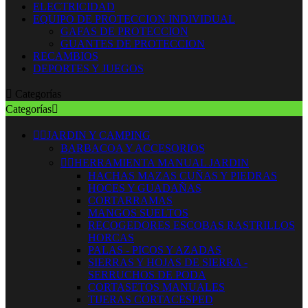
ELECTRICIDAD
EQUIPO DE PROTECCION INDIVIDUAL
GAFAS DE PROTECCION
GUANTES DE PROTECCION
RECAMBIOS
DEPORTES Y JUEGOS

Categorías
Categorías



JARDIN Y CAMPING
BARBACOA Y ACCESORIOS


HERRAMIENTA MANUAL JARDIN
HACHAS MAZAS CUÑAS Y PIEDRAS
HOCES Y GUADAÑAS
CORTARRAMAS
MANGOS SUELTOS
RECOGEDORES ESCOBAS RASTRILLOS
HORCAS
PALAS - PICOS Y AZADAS
SIERRAS Y HOJAS DE SIERRA -
SERRUCHOS DE PODA
CORTASETOS MANUALES
TIJERAS CORTACESPED