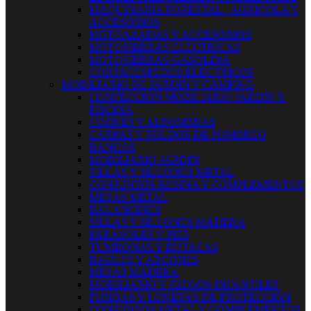
MAQUINARIA FORESTAL - AGRICOLA Y
ACCESORIOS
MOTOAZADAS Y ACCESORIOS
MOTOSIERRAS ELECTRICAS
MOTOSIERRAS GASOLINA
CORTACESPEDES ELECTRICOS
MOBILIARIO DE JARDIN Y CAMPING
CONFECCION MOBILIARIO JARDÍN Y
PISCINA
COJINES Y ALFOMBRAS
CARPAS Y TOLDOS DE SOMBREO
BANCOS
MOBILIARIO JARDIN
SILLAS Y SILLONES METAL
CONJUNTOS RESINA Y COMPLEMENTOS
MESAS METAL
BALANCINES
SILLAS Y SILLONES MADERA
PARASOLES Y PIES
TUMBONAS Y BUTACAS
BAULES Y ARCONES
MESAS MADERA
MOBILIARIO Y JUEGOS INFANTILES
FUNDAS Y LONETAS DE PROTECCIÓN
CONJUNTOS METAL Y COMPLEMENTOS