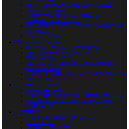
MATAMOSQUITOS Y AHUYENTADORES
CAMPING-PLAYA
LÁMINA ANTIHIERBA MANTAS Y
GEOTÉXTILES CULTIVO
TERMOMETROS VELETAS Y PLUVIÓMETROS
DE JARDÍN
COMPOSTADORES


PISCINAS Y QUIMICOS
JUEGOS - HINCHABLES Y RELAX
PISCINAS SUPERFICIE Y SPAS
PISCINAS INFLABLES
PRODUCTOS QUIMICOS Y CONSUMIBLES
PARA PISCINAS
ACCESORIOS DE PISCINA Y COMPLEMENTOS
FILTRACION PISCINA


CLIMATIZACION
VENTILADORES
AIRE ACONDICIONADO Y COMPLEMENTOS
HUMIDIFICADOR - DESUMIDIFICADOR -
IONIZADOR


PINTURA
ACCESORIOS PARA PINTURA
AGUAPLAST
PINTURA EN SPRAY