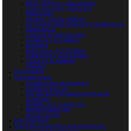
PILAS - BOTON - CARGADORES
CINTA AISLANTE - BURLETES
EMBALAJES
GRAPAS - TACOS - BRIDAS
ESCALERAS INDUSTRIALES Y DOMESTICAS
SIMON RACK
ZAPATOS DE PROTECCION
CUERDAS Y ALAMBRES
BUZONES
PERSIANAS - ACCESORIOS
ADHESIVOS Y SELLADORES
CABLES Y ALAMBRES
TIMBRES
FONTANERIA


ILUMINACION
ILUMINACION DECORATIVA
ILUMINACIÓN LED
HALOGENAS-FLUORESCENTES-BAJO
CONSUMO
BOMBILLAS Y TUBOS LED
PROYECTORES LED
REGLETAS LED
ELECTRICIDAD


EQUIPO DE PROTECCION INDIVIDUAL