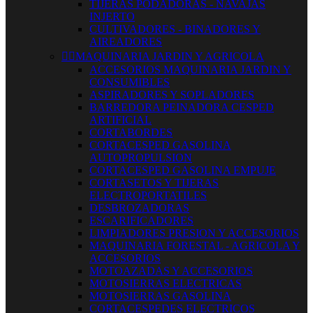
TIJERAS PODADORAS - NAVAJAS
INJERTO
CULTIVADORES - BINADORES Y
AIREADORES


MAQUINARIA JARDIN Y AGRICOLA
ACCESORIOS MAQUINARIA JARDIN Y
CONSUMIBLES
ASPIRADORES Y SOPLADORES
BARREDORA PEINADORA CESPED
ARTIFICIAL
CORTABORDES
CORTACESPED GASOLINA
AUTOPROPULSION
CORTACESPED GASOLINA EMPUJE
CORTASETOS Y TIJERAS
ELECTROPORTATILES
DESBROZADORAS
ESCARIFICADORES
LIMPIADORES PRESION Y ACCESORIOS
MAQUINARIA FORESTAL - AGRICOLA Y
ACCESORIOS
MOTOAZADAS Y ACCESORIOS
MOTOSIERRAS ELECTRICAS
MOTOSIERRAS GASOLINA
CORTACESPEDES ELECTRICOS