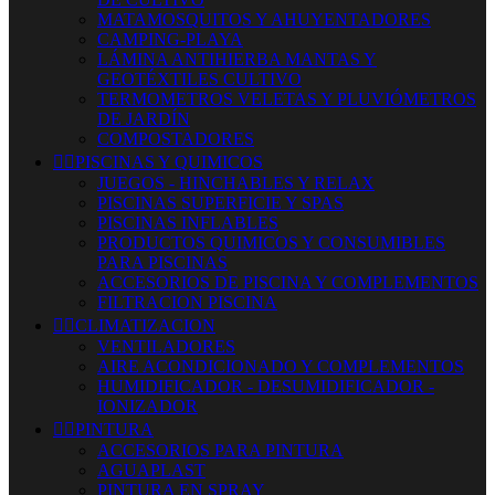
MATAMOSQUITOS Y AHUYENTADORES
CAMPING-PLAYA
LÁMINA ANTIHIERBA MANTAS Y
GEOTÉXTILES CULTIVO
TERMOMETROS VELETAS Y PLUVIÓMETROS
DE JARDÍN
COMPOSTADORES


PISCINAS Y QUIMICOS
JUEGOS - HINCHABLES Y RELAX
PISCINAS SUPERFICIE Y SPAS
PISCINAS INFLABLES
PRODUCTOS QUIMICOS Y CONSUMIBLES
PARA PISCINAS
ACCESORIOS DE PISCINA Y COMPLEMENTOS
FILTRACION PISCINA


CLIMATIZACION
VENTILADORES
AIRE ACONDICIONADO Y COMPLEMENTOS
HUMIDIFICADOR - DESUMIDIFICADOR -
IONIZADOR


PINTURA
ACCESORIOS PARA PINTURA
AGUAPLAST
PINTURA EN SPRAY