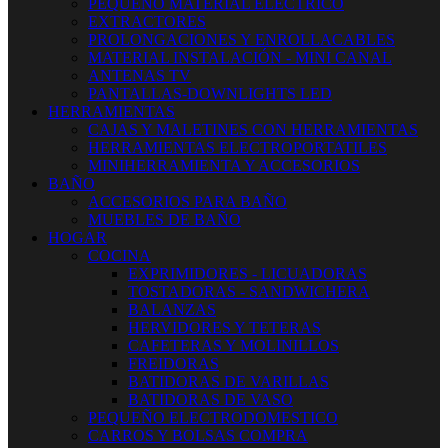
PEQUEÑO MATERIAL ELECTRICO
EXTRACTORES
PROLONGACIONES Y ENROLLACABLES
MATERIAL INSTALACIÓN - MINI CANAL
ANTENAS TV
PANTALLAS-DOWNLIGHTS LED
HERRAMIENTAS
CAJAS Y MALETINES CON HERRAMIENTAS
HERRAMIENTAS ELECTROPORTATILES
MINIHERRAMIENTA Y ACCESORIOS
BAÑO
ACCESORIOS PARA BAÑO
MUEBLES DE BAÑO
HOGAR
COCINA
EXPRIMIDORES - LICUADORAS
TOSTADORAS - SANDWICHERA
BALANZAS
HERVIDORES Y TETERAS
CAFETERAS Y MOLINILLOS
FREIDORAS
BATIDORAS DE VARILLAS
BATIDORAS DE VASO
PEQUEÑO ELECTRODOMESTICO
CARROS Y BOLSAS COMPRA