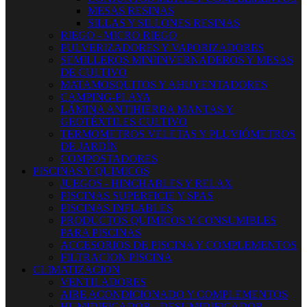
MESAS RESINAS
SILLAS Y SILLONES RESINAS
RIEGO - MICRO RIEGO
PULVERIZADORES Y VAPORIZADORES
SEMILLEROS MINIINVERNADEROS Y MESAS
DE CULTIVO
MATAMOSQUITOS Y AHUYENTADORES
CAMPING-PLAYA
LÁMINA ANTIHIERBA MANTAS Y
GEOTÉXTILES CULTIVO
TERMOMETROS VELETAS Y PLUVIÓMETROS
DE JARDÍN
COMPOSTADORES
PISCINAS Y QUIMICOS
JUEGOS - HINCHABLES Y RELAX
PISCINAS SUPERFICIE Y SPAS
PISCINAS INFLABLES
PRODUCTOS QUIMICOS Y CONSUMIBLES
PARA PISCINAS
ACCESORIOS DE PISCINA Y COMPLEMENTOS
FILTRACION PISCINA
CLIMATIZACION
VENTILADORES
AIRE ACONDICIONADO Y COMPLEMENTOS
HUMIDIFICADOR - DESUMIDIFICADOR -