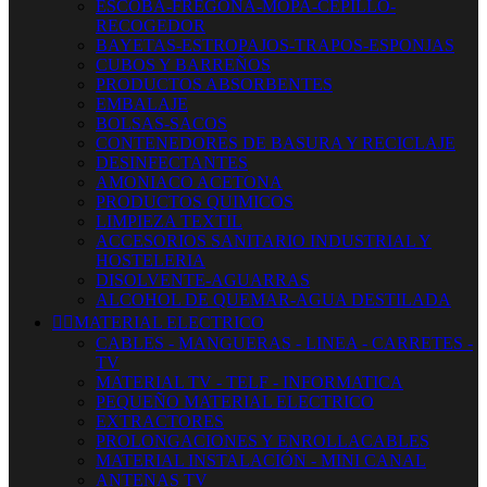
ESCOBA-FREGONA-MOPA-CEPILLO-
RECOGEDOR
BAYETAS-ESTROPAJOS-TRAPOS-ESPONJAS
CUBOS Y BARREÑOS
PRODUCTOS ABSORBENTES
EMBALAJE
BOLSAS-SACOS
CONTENEDORES DE BASURA Y RECICLAJE
DESINFECTANTES
AMONIACO ACETONA
PRODUCTOS QUIMICOS
LIMPIEZA TEXTIL
ACCESORIOS SANITARIO INDUSTRIAL Y
HOSTELERIA
DISOLVENTE-AGUARRAS
ALCOHOL DE QUEMAR-AGUA DESTILADA


MATERIAL ELECTRICO
CABLES - MANGUERAS - LINEA - CARRETES -
TV
MATERIAL TV - TELF - INFORMATICA
PEQUEÑO MATERIAL ELECTRICO
EXTRACTORES
PROLONGACIONES Y ENROLLACABLES
MATERIAL INSTALACIÓN - MINI CANAL
ANTENAS TV