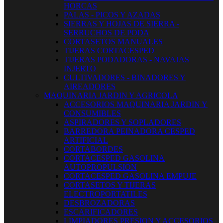
HORCAS
PALAS - PICOS Y AZADAS
SIERRAS Y HOJAS DE SIERRA -
SERRUCHOS DE PODA
CORTASETOS MANUALES
TIJERAS CORTACESPED
TIJERAS PODADORAS - NAVAJAS
INJERTO
CULTIVADORES - BINADORES Y
AIREADORES
MAQUINARIA JARDIN Y AGRICOLA
ACCESORIOS MAQUINARIA JARDIN Y
CONSUMIBLES
ASPIRADORES Y SOPLADORES
BARREDORA PEINADORA CESPED
ARTIFICIAL
CORTABORDES
CORTACESPED GASOLINA
AUTOPROPULSION
CORTACESPED GASOLINA EMPUJE
CORTASETOS Y TIJERAS
ELECTROPORTATILES
DESBROZADORAS
ESCARIFICADORES
LIMPIADORES PRESION Y ACCESORIOS