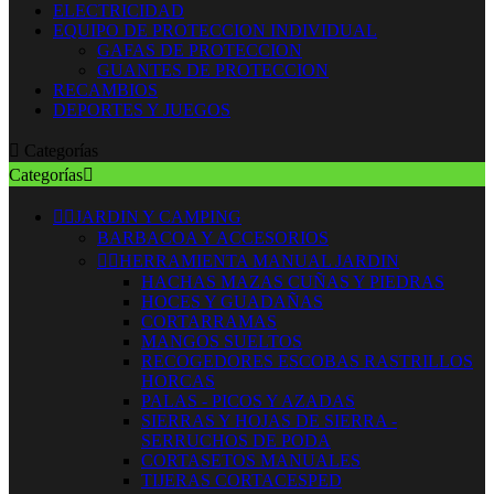
ELECTRICIDAD
EQUIPO DE PROTECCION INDIVIDUAL
GAFAS DE PROTECCION
GUANTES DE PROTECCION
RECAMBIOS
DEPORTES Y JUEGOS

Categorías
Categorías



JARDIN Y CAMPING
BARBACOA Y ACCESORIOS


HERRAMIENTA MANUAL JARDIN
HACHAS MAZAS CUÑAS Y PIEDRAS
HOCES Y GUADAÑAS
CORTARRAMAS
MANGOS SUELTOS
RECOGEDORES ESCOBAS RASTRILLOS
HORCAS
PALAS - PICOS Y AZADAS
SIERRAS Y HOJAS DE SIERRA -
SERRUCHOS DE PODA
CORTASETOS MANUALES
TIJERAS CORTACESPED