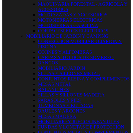
MAQUINARIA FORESTAL - AGRICOLA Y
ACCESORIOS
MOTOAZADAS Y ACCESORIOS
MOTOSIERRAS ELECTRICAS
MOTOSIERRAS GASOLINA
CORTACESPEDES ELECTRICOS
MOBILIARIO DE JARDIN Y CAMPING
CONFECCION MOBILIARIO JARDÍN Y
PISCINA
COJINES Y ALFOMBRAS
CARPAS Y TOLDOS DE SOMBREO
BANCOS
MOBILIARIO JARDIN
SILLAS Y SILLONES METAL
CONJUNTOS RESINA Y COMPLEMENTOS
MESAS METAL
BALANCINES
SILLAS Y SILLONES MADERA
PARASOLES Y PIES
TUMBONAS Y BUTACAS
BAULES Y ARCONES
MESAS MADERA
MOBILIARIO Y JUEGOS INFANTILES
FUNDAS Y LONETAS DE PROTECCIÓN
CONJUNTOS METAL Y COMPLEMENTOS