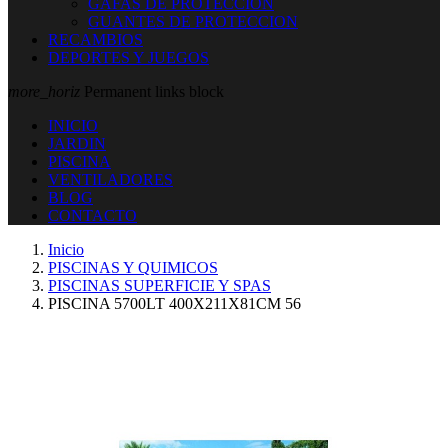
GAFAS DE PROTECCION
GUANTES DE PROTECCION
RECAMBIOS
DEPORTES Y JUEGOS
more_horiz
Permanent links block
INICIO
JARDIN
PISCINA
VENTILADORES
BLOG
CONTACTO
Inicio
PISCINAS Y QUIMICOS
PISCINAS SUPERFICIE Y SPAS
PISCINA 5700LT 400X211X81CM 56