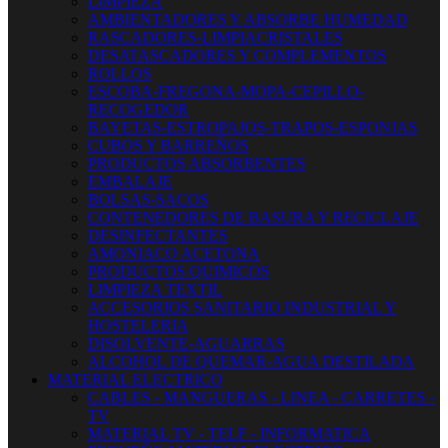
LIMPIEZA
AMBIENTADORES Y ABSORBE HUMEDAD
RASCADORES-LIMPIACRISTALES
DESATASCADORES Y COMPLEMENTOS
ROLLOS
ESCOBA-FREGONA-MOPA-CEPILLO-
RECOGEDOR
BAYETAS-ESTROPAJOS-TRAPOS-ESPONJAS
CUBOS Y BARREÑOS
PRODUCTOS ABSORBENTES
EMBALAJE
BOLSAS-SACOS
CONTENEDORES DE BASURA Y RECICLAJE
DESINFECTANTES
AMONIACO ACETONA
PRODUCTOS QUIMICOS
LIMPIEZA TEXTIL
ACCESORIOS SANITARIO INDUSTRIAL Y
HOSTELERIA
DISOLVENTE-AGUARRAS
ALCOHOL DE QUEMAR-AGUA DESTILADA
MATERIAL ELECTRICO
CABLES - MANGUERAS - LINEA - CARRETES -
TV
MATERIAL TV - TELF - INFORMATICA