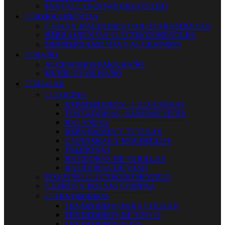
PANTALLAS-DOWNLIGHTS LED


HERRAMIENTAS
CAJAS Y MALETINES CON HERRAMIENTAS
HERRAMIENTAS ELECTROPORTATILES
MINIHERRAMIENTA Y ACCESORIOS


BAÑO
ACCESORIOS PARA BAÑO
MUEBLES DE BAÑO


HOGAR


COCINA
EXPRIMIDORES - LICUADORAS
TOSTADORAS - SANDWICHERA
BALANZAS
HERVIDORES Y TETERAS
CAFETERAS Y MOLINILLOS
FREIDORAS
BATIDORAS DE VARILLAS
BATIDORAS DE VASO
PEQUEÑO ELECTRODOMESTICO
CARROS Y BOLSAS COMPRA


TENDEDEROS
TENDEDEROS PARA COLGAR
TENDEDEROS DE SUELO
TENDEDEROS FIJOS