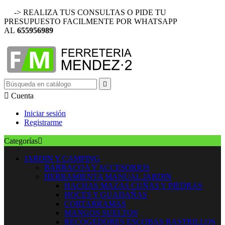
-> REALIZA TUS CONSULTAS O PIDE TU
PRESUPUESTO FACILMENTE POR WHATSAPP
AL
655956989


Cuenta
Iniciar sesión
Registrarme
Categorías

JARDIN Y CAMPING
BARBACOA Y ACCESORIOS
HERRAMIENTA MANUAL JARDIN
HACHAS MAZAS CUÑAS Y PIEDRAS
HOCES Y GUADAÑAS
CORTARRAMAS
MANGOS SUELTOS
RECOGEDORES ESCOBAS RASTRILLOS