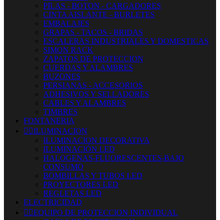
PILAS - BOTON - CARGADORES
CINTA AISLANTE - BURLETES
EMBALAJES
GRAPAS - TACOS - BRIDAS
ESCALERAS INDUSTRIALES Y DOMESTICAS
SIMON RACK
ZAPATOS DE PROTECCION
CUERDAS Y ALAMBRES
BUZONES
PERSIANAS - ACCESORIOS
ADHESIVOS Y SELLADORES
CABLES Y ALAMBRES
TIMBRES
FONTANERIA


ILUMINACION
ILUMINACION DECORATIVA
ILUMINACIÓN LED
HALOGENAS-FLUORESCENTES-BAJO
CONSUMO
BOMBILLAS Y TUBOS LED
PROYECTORES LED
REGLETAS LED
ELECTRICIDAD


EQUIPO DE PROTECCION INDIVIDUAL