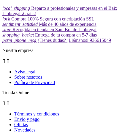
local_shipping
Reparto a profesionales y empresas en el Baix
Llobregat ¡Gratis!
lock
Compra 100% Segura con encriptación SSL
sentiment_satisfied
Más de 40 años de experiencia
store
Recogida en tienda en Sant Boi de Llobregat
shopping_basket
Entrega de tu compra en 5-7 días
perm_phone_msg
¿Tienes dudas? ¡Llámanos! 936615049
Nuestra empresa


Aviso legal
Sobre nosotros
Política de Privacidad
Tienda Online


Términos y condiciones
Envío y pago
Ofertas
Novedades