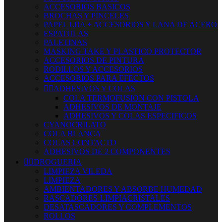
ACCESORIOS BASICOS
BROCHAS Y PINCELES
PAPEL LIJA + ACCESORIOS Y LANA DE ACERO
ESPATULAS
PALETINAS
MASKING TAKE Y PLASTICO PROTECTOR
ACCESORIOS DE PINTURA
RODILLOS Y ACCESORIOS
ACCESORIOS PARA EFECTOS


ADHESIVOS Y COLAS
COLA TERMOFUSION CON PISTOLA
ADHESIVOS DE MONTAJE
ADHESIVOS Y COLAS ESPECIFICOS
CYANOCRILATO
COLA BLANCA
COLAS CONTACTO
ADHESIVOS DE 2 COMPONENTES


DROGUERIA
LIMPIEZA VILEDA
LIMPIEZA
AMBIENTADORES Y ABSORBE HUMEDAD
RASCADORES-LIMPIACRISTALES
DESATASCADORES Y COMPLEMENTOS
ROLLOS