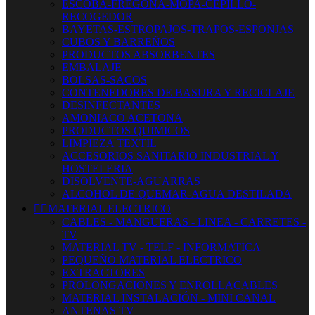
ESCOBA-FREGONA-MOPA-CEPILLO-
RECOGEDOR
BAYETAS-ESTROPAJOS-TRAPOS-ESPONJAS
CUBOS Y BARREÑOS
PRODUCTOS ABSORBENTES
EMBALAJE
BOLSAS-SACOS
CONTENEDORES DE BASURA Y RECICLAJE
DESINFECTANTES
AMONIACO ACETONA
PRODUCTOS QUIMICOS
LIMPIEZA TEXTIL
ACCESORIOS SANITARIO INDUSTRIAL Y
HOSTELERIA
DISOLVENTE-AGUARRAS
ALCOHOL DE QUEMAR-AGUA DESTILADA


MATERIAL ELECTRICO
CABLES - MANGUERAS - LINEA - CARRETES -
TV
MATERIAL TV - TELF - INFORMATICA
PEQUEÑO MATERIAL ELECTRICO
EXTRACTORES
PROLONGACIONES Y ENROLLACABLES
MATERIAL INSTALACIÓN - MINI CANAL
ANTENAS TV