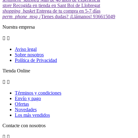
store
Recogida en tienda en Sant Boi de Llobregat
shopping_basket
Entrega de tu compra en 5-7 días
perm_phone_msg
¿Tienes dudas? ¡Llámanos! 936615049
Nuestra empresa


Aviso legal
Sobre nosotros
Política de Privacidad
Tienda Online


Términos y condiciones
Envío y pago
Ofertas
Novedades
Los más vendidos
Contacte con nosotros

