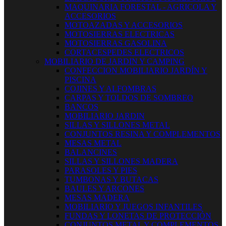
MAQUINARIA FORESTAL - AGRICOLA Y
ACCESORIOS
MOTOAZADAS Y ACCESORIOS
MOTOSIERRAS ELECTRICAS
MOTOSIERRAS GASOLINA
CORTACESPEDES ELECTRICOS
MOBILIARIO DE JARDIN Y CAMPING
CONFECCION MOBILIARIO JARDÍN Y
PISCINA
COJINES Y ALFOMBRAS
CARPAS Y TOLDOS DE SOMBREO
BANCOS
MOBILIARIO JARDIN
SILLAS Y SILLONES METAL
CONJUNTOS RESINA Y COMPLEMENTOS
MESAS METAL
BALANCINES
SILLAS Y SILLONES MADERA
PARASOLES Y PIES
TUMBONAS Y BUTACAS
BAULES Y ARCONES
MESAS MADERA
MOBILIARIO Y JUEGOS INFANTILES
FUNDAS Y LONETAS DE PROTECCIÓN
CONJUNTOS METAL Y COMPLEMENTOS