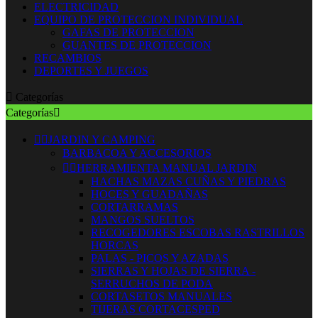
ELECTRICIDAD
EQUIPO DE PROTECCION INDIVIDUAL
GAFAS DE PROTECCION
GUANTES DE PROTECCION
RECAMBIOS
DEPORTES Y JUEGOS

Categorías
Categorías



JARDIN Y CAMPING
BARBACOA Y ACCESORIOS


HERRAMIENTA MANUAL JARDIN
HACHAS MAZAS CUÑAS Y PIEDRAS
HOCES Y GUADAÑAS
CORTARRAMAS
MANGOS SUELTOS
RECOGEDORES ESCOBAS RASTRILLOS
HORCAS
PALAS - PICOS Y AZADAS
SIERRAS Y HOJAS DE SIERRA -
SERRUCHOS DE PODA
CORTASETOS MANUALES
TIJERAS CORTACESPED