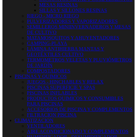
MESAS RESINAS
SILLAS Y SILLONES RESINAS
RIEGO - MICRO RIEGO
PULVERIZADORES Y VAPORIZADORES
SEMILLEROS MINIINVERNADEROS Y MESAS
DE CULTIVO
MATAMOSQUITOS Y AHUYENTADORES
CAMPING-PLAYA
LÁMINA ANTIHIERBA MANTAS Y
GEOTÉXTILES CULTIVO
TERMOMETROS VELETAS Y PLUVIÓMETROS
DE JARDÍN
COMPOSTADORES
PISCINAS Y QUIMICOS
JUEGOS - HINCHABLES Y RELAX
PISCINAS SUPERFICIE Y SPAS
PISCINAS INFLABLES
PRODUCTOS QUIMICOS Y CONSUMIBLES
PARA PISCINAS
ACCESORIOS DE PISCINA Y COMPLEMENTOS
FILTRACION PISCINA
CLIMATIZACION
VENTILADORES
AIRE ACONDICIONADO Y COMPLEMENTOS
HUMIDIFICADOR - DESUMIDIFICADOR -