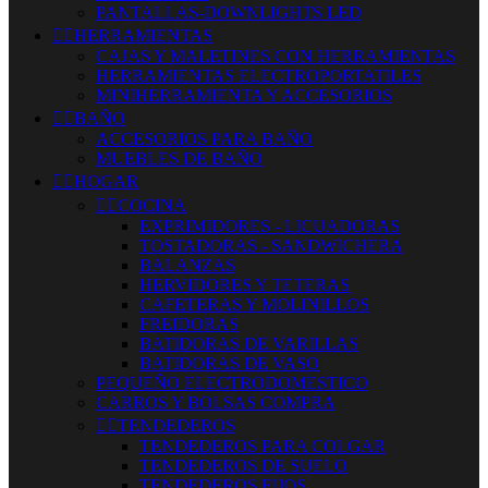
PANTALLAS-DOWNLIGHTS LED


HERRAMIENTAS
CAJAS Y MALETINES CON HERRAMIENTAS
HERRAMIENTAS ELECTROPORTATILES
MINIHERRAMIENTA Y ACCESORIOS


BAÑO
ACCESORIOS PARA BAÑO
MUEBLES DE BAÑO


HOGAR


COCINA
EXPRIMIDORES - LICUADORAS
TOSTADORAS - SANDWICHERA
BALANZAS
HERVIDORES Y TETERAS
CAFETERAS Y MOLINILLOS
FREIDORAS
BATIDORAS DE VARILLAS
BATIDORAS DE VASO
PEQUEÑO ELECTRODOMESTICO
CARROS Y BOLSAS COMPRA


TENDEDEROS
TENDEDEROS PARA COLGAR
TENDEDEROS DE SUELO
TENDEDEROS FIJOS