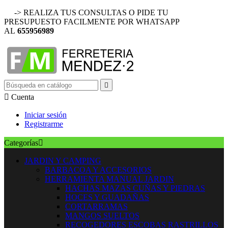
-> REALIZA TUS CONSULTAS O PIDE TU
PRESUPUESTO FACILMENTE POR WHATSAPP
AL
655956989


Cuenta
Iniciar sesión
Registrarme
Categorías

JARDIN Y CAMPING
BARBACOA Y ACCESORIOS
HERRAMIENTA MANUAL JARDIN
HACHAS MAZAS CUÑAS Y PIEDRAS
HOCES Y GUADAÑAS
CORTARRAMAS
MANGOS SUELTOS
RECOGEDORES ESCOBAS RASTRILLOS