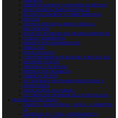
LIMPIEZA
AMBIENTADORES Y ABSORBE HUMEDAD
RASCADORES-LIMPIACRISTALES
DESATASCADORES Y COMPLEMENTOS
ROLLOS
ESCOBA-FREGONA-MOPA-CEPILLO-
RECOGEDOR
BAYETAS-ESTROPAJOS-TRAPOS-ESPONJAS
CUBOS Y BARREÑOS
PRODUCTOS ABSORBENTES
EMBALAJE
BOLSAS-SACOS
CONTENEDORES DE BASURA Y RECICLAJE
DESINFECTANTES
AMONIACO ACETONA
PRODUCTOS QUIMICOS
LIMPIEZA TEXTIL
ACCESORIOS SANITARIO INDUSTRIAL Y
HOSTELERIA
DISOLVENTE-AGUARRAS
ALCOHOL DE QUEMAR-AGUA DESTILADA
MATERIAL ELECTRICO
CABLES - MANGUERAS - LINEA - CARRETES -
TV
MATERIAL TV - TELF - INFORMATICA