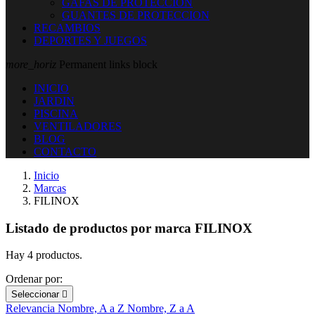
GAFAS DE PROTECCION
GUANTES DE PROTECCION
RECAMBIOS
DEPORTES Y JUEGOS
more_horiz
Permanent links block
INICIO
JARDIN
PISCINA
VENTILADORES
BLOG
CONTACTO
Inicio
Marcas
FILINOX
Listado de productos por marca FILINOX
Hay 4 productos.
Ordenar por:
Seleccionar

Relevancia
Nombre, A a Z
Nombre, Z a A