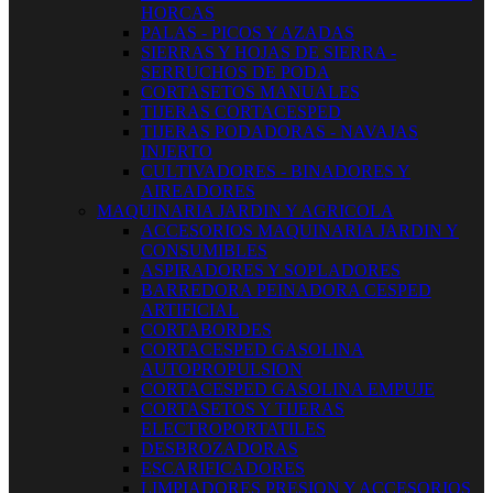
HORCAS
PALAS - PICOS Y AZADAS
SIERRAS Y HOJAS DE SIERRA -
SERRUCHOS DE PODA
CORTASETOS MANUALES
TIJERAS CORTACESPED
TIJERAS PODADORAS - NAVAJAS
INJERTO
CULTIVADORES - BINADORES Y
AIREADORES
MAQUINARIA JARDIN Y AGRICOLA
ACCESORIOS MAQUINARIA JARDIN Y
CONSUMIBLES
ASPIRADORES Y SOPLADORES
BARREDORA PEINADORA CESPED
ARTIFICIAL
CORTABORDES
CORTACESPED GASOLINA
AUTOPROPULSION
CORTACESPED GASOLINA EMPUJE
CORTASETOS Y TIJERAS
ELECTROPORTATILES
DESBROZADORAS
ESCARIFICADORES
LIMPIADORES PRESION Y ACCESORIOS