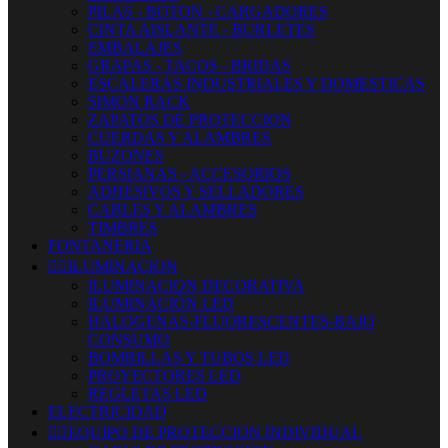
PILAS - BOTON - CARGADORES
CINTA AISLANTE - BURLETES
EMBALAJES
GRAPAS - TACOS - BRIDAS
ESCALERAS INDUSTRIALES Y DOMESTICAS
SIMON RACK
ZAPATOS DE PROTECCION
CUERDAS Y ALAMBRES
BUZONES
PERSIANAS - ACCESORIOS
ADHESIVOS Y SELLADORES
CABLES Y ALAMBRES
TIMBRES
FONTANERIA


ILUMINACION
ILUMINACION DECORATIVA
ILUMINACIÓN LED
HALOGENAS-FLUORESCENTES-BAJO
CONSUMO
BOMBILLAS Y TUBOS LED
PROYECTORES LED
REGLETAS LED
ELECTRICIDAD


EQUIPO DE PROTECCION INDIVIDUAL