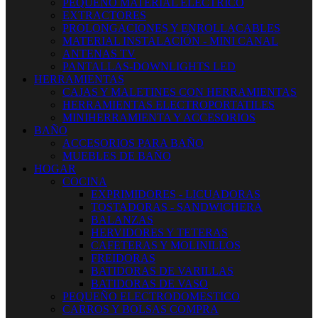
PEQUEÑO MATERIAL ELECTRICO
EXTRACTORES
PROLONGACIONES Y ENROLLACABLES
MATERIAL INSTALACIÓN - MINI CANAL
ANTENAS TV
PANTALLAS-DOWNLIGHTS LED
HERRAMIENTAS
CAJAS Y MALETINES CON HERRAMIENTAS
HERRAMIENTAS ELECTROPORTATILES
MINIHERRAMIENTA Y ACCESORIOS
BAÑO
ACCESORIOS PARA BAÑO
MUEBLES DE BAÑO
HOGAR
COCINA
EXPRIMIDORES - LICUADORAS
TOSTADORAS - SANDWICHERA
BALANZAS
HERVIDORES Y TETERAS
CAFETERAS Y MOLINILLOS
FREIDORAS
BATIDORAS DE VARILLAS
BATIDORAS DE VASO
PEQUEÑO ELECTRODOMESTICO
CARROS Y BOLSAS COMPRA