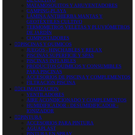
MATAMOSQUITOS Y AHUYENTADORES
CAMPING-PLAYA
LÁMINA ANTIHIERBA MANTAS Y
GEOTÉXTILES CULTIVO
TERMOMETROS VELETAS Y PLUVIÓMETROS
DE JARDÍN
COMPOSTADORES


PISCINAS Y QUIMICOS
JUEGOS - HINCHABLES Y RELAX
PISCINAS SUPERFICIE Y SPAS
PISCINAS INFLABLES
PRODUCTOS QUIMICOS Y CONSUMIBLES
PARA PISCINAS
ACCESORIOS DE PISCINA Y COMPLEMENTOS
FILTRACION PISCINA


CLIMATIZACION
VENTILADORES
AIRE ACONDICIONADO Y COMPLEMENTOS
HUMIDIFICADOR - DESUMIDIFICADOR -
IONIZADOR


PINTURA
ACCESORIOS PARA PINTURA
AGUAPLAST
PINTURA EN SPRAY