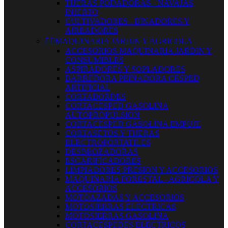
TIJERAS PODADORAS - NAVAJAS
INJERTO
CULTIVADORES - BINADORES Y
AIREADORES


MAQUINARIA JARDIN Y AGRICOLA
ACCESORIOS MAQUINARIA JARDIN Y
CONSUMIBLES
ASPIRADORES Y SOPLADORES
BARREDORA PEINADORA CESPED
ARTIFICIAL
CORTABORDES
CORTACESPED GASOLINA
AUTOPROPULSION
CORTACESPED GASOLINA EMPUJE
CORTASETOS Y TIJERAS
ELECTROPORTATILES
DESBROZADORAS
ESCARIFICADORES
LIMPIADORES PRESION Y ACCESORIOS
MAQUINARIA FORESTAL - AGRICOLA Y
ACCESORIOS
MOTOAZADAS Y ACCESORIOS
MOTOSIERRAS ELECTRICAS
MOTOSIERRAS GASOLINA
CORTACESPEDES ELECTRICOS