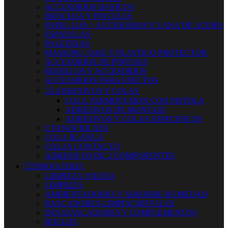
ACCESORIOS BASICOS
BROCHAS Y PINCELES
PAPEL LIJA + ACCESORIOS Y LANA DE ACERO
ESPATULAS
PALETINAS
MASKING TAKE Y PLASTICO PROTECTOR
ACCESORIOS DE PINTURA
RODILLOS Y ACCESORIOS
ACCESORIOS PARA EFECTOS


ADHESIVOS Y COLAS
COLA TERMOFUSION CON PISTOLA
ADHESIVOS DE MONTAJE
ADHESIVOS Y COLAS ESPECIFICOS
CYANOCRILATO
COLA BLANCA
COLAS CONTACTO
ADHESIVOS DE 2 COMPONENTES


DROGUERIA
LIMPIEZA VILEDA
LIMPIEZA
AMBIENTADORES Y ABSORBE HUMEDAD
RASCADORES-LIMPIACRISTALES
DESATASCADORES Y COMPLEMENTOS
ROLLOS