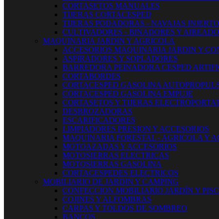
CORTASETOS MANUALES
TIJERAS CORTACESPED
TIJERAS PODADORAS - NAVAJAS INJERT
CULTIVADORES - BINADORES Y AIREAD
MAQUINARIA JARDIN Y AGRICOLA
ACCESORIOS MAQUINARIA JARDIN Y CO
ASPIRADORES Y SOPLADORES
BARREDORA PEINADORA CESPED ARTIFI
CORTABORDES
CORTACESPED GASOLINA AUTOPROPUL
CORTACESPED GASOLINA EMPUJE
CORTASETOS Y TIJERAS ELECTROPORTAT
DESBROZADORAS
ESCARIFICADORES
LIMPIADORES PRESION Y ACCESORIOS
MAQUINARIA FORESTAL - AGRICOLA Y 
MOTOAZADAS Y ACCESORIOS
MOTOSIERRAS ELECTRICAS
MOTOSIERRAS GASOLINA
CORTACESPEDES ELECTRICOS
MOBILIARIO DE JARDIN Y CAMPING
CONFECCION MOBILIARIO JARDÍN Y PIS
COJINES Y ALFOMBRAS
CARPAS Y TOLDOS DE SOMBREO
BANCOS