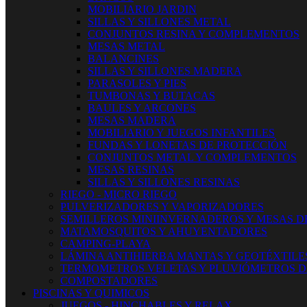
MOBILIARIO JARDIN
SILLAS Y SILLONES METAL
CONJUNTOS RESINA Y COMPLEMENTOS
MESAS METAL
BALANCINES
SILLAS Y SILLONES MADERA
PARASOLES Y PIES
TUMBONAS Y BUTACAS
BAULES Y ARCONES
MESAS MADERA
MOBILIARIO Y JUEGOS INFANTILES
FUNDAS Y LONETAS DE PROTECCIÓN
CONJUNTOS METAL Y COMPLEMENTOS
MESAS RESINAS
SILLAS Y SILLONES RESINAS
RIEGO - MICRO RIEGO
PULVERIZADORES Y VAPORIZADORES
SEMILLEROS MINIINVERNADEROS Y MESAS D
MATAMOSQUITOS Y AHUYENTADORES
CAMPING-PLAYA
LÁMINA ANTIHIERBA MANTAS Y GEOTÉXTILE
TERMOMETROS VELETAS Y PLUVIÓMETROS D
COMPOSTADORES
PISCINAS Y QUIMICOS
JUEGOS - HINCHABLES Y RELAX