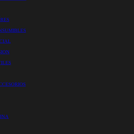
O
ORES
NSUMIBLES
CIAL
SION
ILES
ACCESORIOS
CINA