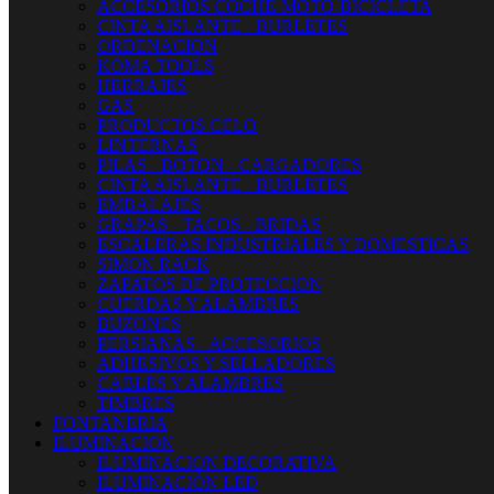
ACCESORIOS COCHE-MOTO-BICICLETA
CINTA AISLANTE - BURLETES
ORDENACION
KOMA TOOLS
HERRAJES
GAS
PRODUCTOS CELO
LINTERNAS
PILAS - BOTON - CARGADORES
CINTA AISLANTE - BURLETES
EMBALAJES
GRAPAS - TACOS - BRIDAS
ESCALERAS INDUSTRIALES Y DOMESTICAS
SIMON RACK
ZAPATOS DE PROTECCION
CUERDAS Y ALAMBRES
BUZONES
PERSIANAS - ACCESORIOS
ADHESIVOS Y SELLADORES
CABLES Y ALAMBRES
TIMBRES
FONTANERIA
ILUMINACION
ILUMINACION DECORATIVA
ILUMINACIÓN LED