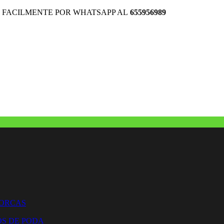
 FACILMENTE POR WHATSAPP AL
655956989
HORCAS
OS DE PODA