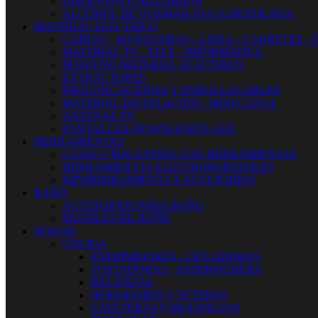
DISOLVENTE-AGUARRAS
ALCOHOL DE QUEMAR-AGUA DESTILADA
MATERIAL ELECTRICO
CABLES - MANGUERAS - LINEA - CARRETES - 
MATERIAL TV - TELF - INFORMATICA
PEQUEÑO MATERIAL ELECTRICO
EXTRACTORES
PROLONGACIONES Y ENROLLACABLES
MATERIAL INSTALACIÓN - MINI CANAL
ANTENAS TV
PANTALLAS-DOWNLIGHTS LED
HERRAMIENTAS
CAJAS Y MALETINES CON HERRAMIENTAS
HERRAMIENTAS ELECTROPORTATILES
MINIHERRAMIENTA Y ACCESORIOS
BAÑO
ACCESORIOS PARA BAÑO
MUEBLES DE BAÑO
HOGAR
COCINA
EXPRIMIDORES - LICUADORAS
TOSTADORAS - SANDWICHERA
BALANZAS
HERVIDORES Y TETERAS
CAFETERAS Y MOLINILLOS