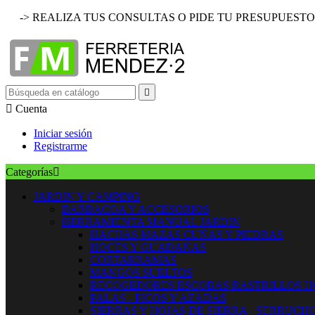
-> REALIZA TUS CONSULTAS O PIDE TU PRESUPUESTO


Cuenta
Iniciar sesión
Registrarme
Categorías

JARDIN Y CAMPING
BARBACOA Y ACCESORIOS
HERRAMIENTA MANUAL JARDIN
HACHAS MAZAS CUÑAS Y PIEDRAS
HOCES Y GUADAÑAS
CORTARRAMAS
MANGOS SUELTOS
RECOGEDORES ESCOBAS RASTRILLOS 
PALAS - PICOS Y AZADAS
SIERRAS Y HOJAS DE SIERRA - SERRUCH