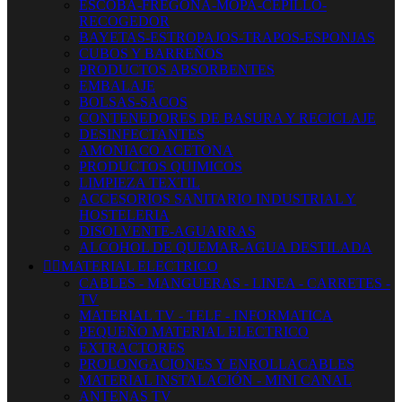
ESCOBA-FREGONA-MOPA-CEPILLO-
RECOGEDOR
BAYETAS-ESTROPAJOS-TRAPOS-ESPONJAS
CUBOS Y BARREÑOS
PRODUCTOS ABSORBENTES
EMBALAJE
BOLSAS-SACOS
CONTENEDORES DE BASURA Y RECICLAJE
DESINFECTANTES
AMONIACO ACETONA
PRODUCTOS QUIMICOS
LIMPIEZA TEXTIL
ACCESORIOS SANITARIO INDUSTRIAL Y
HOSTELERIA
DISOLVENTE-AGUARRAS
ALCOHOL DE QUEMAR-AGUA DESTILADA


MATERIAL ELECTRICO
CABLES - MANGUERAS - LINEA - CARRETES -
TV
MATERIAL TV - TELF - INFORMATICA
PEQUEÑO MATERIAL ELECTRICO
EXTRACTORES
PROLONGACIONES Y ENROLLACABLES
MATERIAL INSTALACIÓN - MINI CANAL
ANTENAS TV