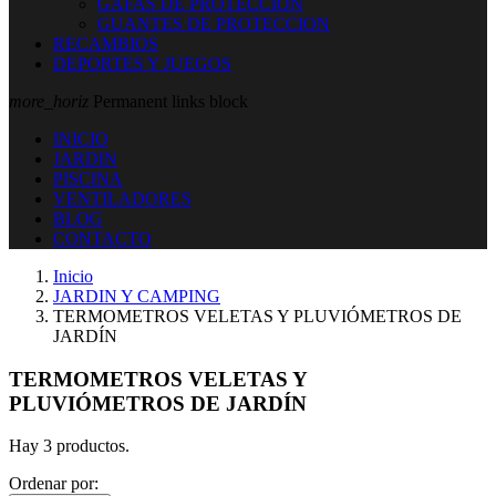
GAFAS DE PROTECCION
GUANTES DE PROTECCION
RECAMBIOS
DEPORTES Y JUEGOS
more_horiz
Permanent links block
INICIO
JARDIN
PISCINA
VENTILADORES
BLOG
CONTACTO
Inicio
JARDIN Y CAMPING
TERMOMETROS VELETAS Y PLUVIÓMETROS DE
JARDÍN
TERMOMETROS VELETAS Y
PLUVIÓMETROS DE JARDÍN
Hay 3 productos.
Ordenar por: