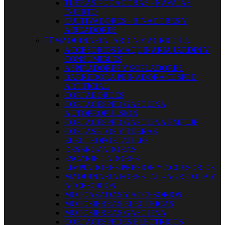
TIJERAS PODADORAS - NAVAJAS
INJERTO
CULTIVADORES - BINADORES Y
AIREADORES


MAQUINARIA JARDIN Y AGRICOLA
ACCESORIOS MAQUINARIA JARDIN Y
CONSUMIBLES
ASPIRADORES Y SOPLADORES
BARREDORA PEINADORA CESPED
ARTIFICIAL
CORTABORDES
CORTACESPED GASOLINA
AUTOPROPULSION
CORTACESPED GASOLINA EMPUJE
CORTASETOS Y TIJERAS
ELECTROPORTATILES
DESBROZADORAS
ESCARIFICADORES
LIMPIADORES PRESION Y ACCESORIOS
MAQUINARIA FORESTAL - AGRICOLA Y
ACCESORIOS
MOTOAZADAS Y ACCESORIOS
MOTOSIERRAS ELECTRICAS
MOTOSIERRAS GASOLINA
CORTACESPEDES ELECTRICOS