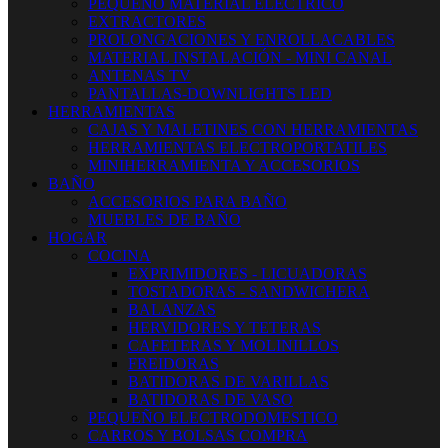
PEQUEÑO MATERIAL ELECTRICO
EXTRACTORES
PROLONGACIONES Y ENROLLACABLES
MATERIAL INSTALACIÓN - MINI CANAL
ANTENAS TV
PANTALLAS-DOWNLIGHTS LED
HERRAMIENTAS
CAJAS Y MALETINES CON HERRAMIENTAS
HERRAMIENTAS ELECTROPORTATILES
MINIHERRAMIENTA Y ACCESORIOS
BAÑO
ACCESORIOS PARA BAÑO
MUEBLES DE BAÑO
HOGAR
COCINA
EXPRIMIDORES - LICUADORAS
TOSTADORAS - SANDWICHERA
BALANZAS
HERVIDORES Y TETERAS
CAFETERAS Y MOLINILLOS
FREIDORAS
BATIDORAS DE VARILLAS
BATIDORAS DE VASO
PEQUEÑO ELECTRODOMESTICO
CARROS Y BOLSAS COMPRA