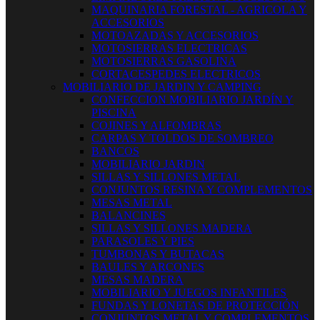
MAQUINARIA FORESTAL - AGRICOLA Y
ACCESORIOS
MOTOAZADAS Y ACCESORIOS
MOTOSIERRAS ELECTRICAS
MOTOSIERRAS GASOLINA
CORTACESPEDES ELECTRICOS
MOBILIARIO DE JARDIN Y CAMPING
CONFECCION MOBILIARIO JARDÍN Y
PISCINA
COJINES Y ALFOMBRAS
CARPAS Y TOLDOS DE SOMBREO
BANCOS
MOBILIARIO JARDIN
SILLAS Y SILLONES METAL
CONJUNTOS RESINA Y COMPLEMENTOS
MESAS METAL
BALANCINES
SILLAS Y SILLONES MADERA
PARASOLES Y PIES
TUMBONAS Y BUTACAS
BAULES Y ARCONES
MESAS MADERA
MOBILIARIO Y JUEGOS INFANTILES
FUNDAS Y LONETAS DE PROTECCIÓN
CONJUNTOS METAL Y COMPLEMENTOS