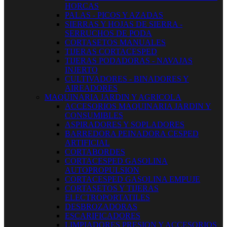
HORCAS
PALAS - PICOS Y AZADAS
SIERRAS Y HOJAS DE SIERRA -
SERRUCHOS DE PODA
CORTASETOS MANUALES
TIJERAS CORTACESPED
TIJERAS PODADORAS - NAVAJAS
INJERTO
CULTIVADORES - BINADORES Y
AIREADORES
MAQUINARIA JARDIN Y AGRICOLA
ACCESORIOS MAQUINARIA JARDIN Y
CONSUMIBLES
ASPIRADORES Y SOPLADORES
BARREDORA PEINADORA CESPED
ARTIFICIAL
CORTABORDES
CORTACESPED GASOLINA
AUTOPROPULSION
CORTACESPED GASOLINA EMPUJE
CORTASETOS Y TIJERAS
ELECTROPORTATILES
DESBROZADORAS
ESCARIFICADORES
LIMPIADORES PRESION Y ACCESORIOS