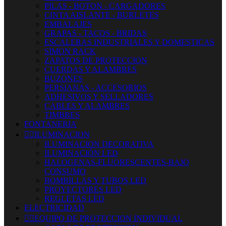
PILAS - BOTON - CARGADORES
CINTA AISLANTE - BURLETES
EMBALAJES
GRAPAS - TACOS - BRIDAS
ESCALERAS INDUSTRIALES Y DOMESTICAS
SIMON RACK
ZAPATOS DE PROTECCION
CUERDAS Y ALAMBRES
BUZONES
PERSIANAS - ACCESORIOS
ADHESIVOS Y SELLADORES
CABLES Y ALAMBRES
TIMBRES
FONTANERIA


ILUMINACION
ILUMINACION DECORATIVA
ILUMINACIÓN LED
HALOGENAS-FLUORESCENTES-BAJO
CONSUMO
BOMBILLAS Y TUBOS LED
PROYECTORES LED
REGLETAS LED
ELECTRICIDAD


EQUIPO DE PROTECCION INDIVIDUAL