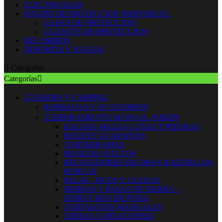
ELECTRICIDAD
EQUIPO DE PROTECCION INDIVIDUAL
GAFAS DE PROTECCION
GUANTES DE PROTECCION
RECAMBIOS
DEPORTES Y JUEGOS

Categorías
Categorías



JARDIN Y CAMPING
BARBACOA Y ACCESORIOS


HERRAMIENTA MANUAL JARDIN
HACHAS MAZAS CUÑAS Y PIEDRAS
HOCES Y GUADAÑAS
CORTARRAMAS
MANGOS SUELTOS
RECOGEDORES ESCOBAS RASTRILLOS
HORCAS
PALAS - PICOS Y AZADAS
SIERRAS Y HOJAS DE SIERRA -
SERRUCHOS DE PODA
CORTASETOS MANUALES
TIJERAS CORTACESPED