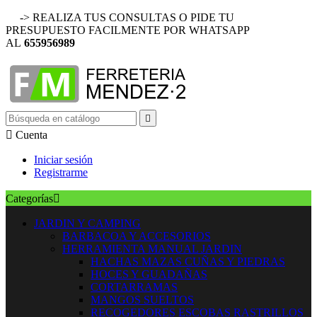
-> REALIZA TUS CONSULTAS O PIDE TU
PRESUPUESTO FACILMENTE POR WHATSAPP
AL
655956989


Cuenta
Iniciar sesión
Registrarme
Categorías

JARDIN Y CAMPING
BARBACOA Y ACCESORIOS
HERRAMIENTA MANUAL JARDIN
HACHAS MAZAS CUÑAS Y PIEDRAS
HOCES Y GUADAÑAS
CORTARRAMAS
MANGOS SUELTOS
RECOGEDORES ESCOBAS RASTRILLOS