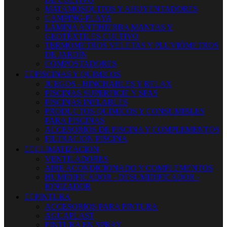
MATAMOSQUITOS Y AHUYENTADORES
CAMPING-PLAYA
LÁMINA ANTIHIERBA MANTAS Y
GEOTÉXTILES CULTIVO
TERMOMETROS VELETAS Y PLUVIÓMETROS
DE JARDÍN
COMPOSTADORES


PISCINAS Y QUIMICOS
JUEGOS - HINCHABLES Y RELAX
PISCINAS SUPERFICIE Y SPAS
PISCINAS INFLABLES
PRODUCTOS QUIMICOS Y CONSUMIBLES
PARA PISCINAS
ACCESORIOS DE PISCINA Y COMPLEMENTOS
FILTRACION PISCINA


CLIMATIZACION
VENTILADORES
AIRE ACONDICIONADO Y COMPLEMENTOS
HUMIDIFICADOR - DESUMIDIFICADOR -
IONIZADOR


PINTURA
ACCESORIOS PARA PINTURA
AGUAPLAST
PINTURA EN SPRAY