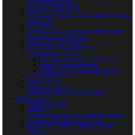
ACCESORIOS BASICOS
BROCHAS Y PINCELES
PAPEL LIJA + ACCESORIOS Y LANA DE ACERO
ESPATULAS
PALETINAS
MASKING TAKE Y PLASTICO PROTECTOR
ACCESORIOS DE PINTURA
RODILLOS Y ACCESORIOS
ACCESORIOS PARA EFECTOS


ADHESIVOS Y COLAS
COLA TERMOFUSION CON PISTOLA
ADHESIVOS DE MONTAJE
ADHESIVOS Y COLAS ESPECIFICOS
CYANOCRILATO
COLA BLANCA
COLAS CONTACTO
ADHESIVOS DE 2 COMPONENTES


DROGUERIA
LIMPIEZA VILEDA
LIMPIEZA
AMBIENTADORES Y ABSORBE HUMEDAD
RASCADORES-LIMPIACRISTALES
DESATASCADORES Y COMPLEMENTOS
ROLLOS