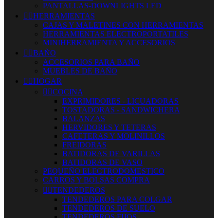
PANTALLAS-DOWNLIGHTS LED


HERRAMIENTAS
CAJAS Y MALETINES CON HERRAMIENTAS
HERRAMIENTAS ELECTROPORTATILES
MINIHERRAMIENTA Y ACCESORIOS


BAÑO
ACCESORIOS PARA BAÑO
MUEBLES DE BAÑO


HOGAR


COCINA
EXPRIMIDORES - LICUADORAS
TOSTADORAS - SANDWICHERA
BALANZAS
HERVIDORES Y TETERAS
CAFETERAS Y MOLINILLOS
FREIDORAS
BATIDORAS DE VARILLAS
BATIDORAS DE VASO
PEQUEÑO ELECTRODOMESTICO
CARROS Y BOLSAS COMPRA


TENDEDEROS
TENDEDEROS PARA COLGAR
TENDEDEROS DE SUELO
TENDEDEROS FIJOS