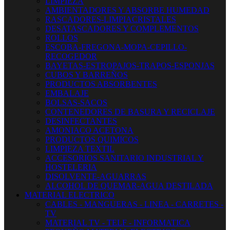
LIMPIEZA
AMBIENTADORES Y ABSORBE HUMEDAD
RASCADORES-LIMPIACRISTALES
DESATASCADORES Y COMPLEMENTOS
ROLLOS
ESCOBA-FREGONA-MOPA-CEPILLO-
RECOGEDOR
BAYETAS-ESTROPAJOS-TRAPOS-ESPONJAS
CUBOS Y BARREÑOS
PRODUCTOS ABSORBENTES
EMBALAJE
BOLSAS-SACOS
CONTENEDORES DE BASURA Y RECICLAJE
DESINFECTANTES
AMONIACO ACETONA
PRODUCTOS QUIMICOS
LIMPIEZA TEXTIL
ACCESORIOS SANITARIO INDUSTRIAL Y
HOSTELERIA
DISOLVENTE-AGUARRAS
ALCOHOL DE QUEMAR-AGUA DESTILADA
MATERIAL ELECTRICO
CABLES - MANGUERAS - LINEA - CARRETES -
TV
MATERIAL TV - TELF - INFORMATICA