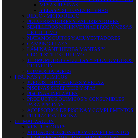
MESAS RESINAS
SILLAS Y SILLONES RESINAS
RIEGO - MICRO RIEGO
PULVERIZADORES Y VAPORIZADORES
SEMILLEROS MINIINVERNADEROS Y MESAS
DE CULTIVO
MATAMOSQUITOS Y AHUYENTADORES
CAMPING-PLAYA
LÁMINA ANTIHIERBA MANTAS Y
GEOTÉXTILES CULTIVO
TERMOMETROS VELETAS Y PLUVIÓMETROS
DE JARDÍN
COMPOSTADORES
PISCINAS Y QUIMICOS
JUEGOS - HINCHABLES Y RELAX
PISCINAS SUPERFICIE Y SPAS
PISCINAS INFLABLES
PRODUCTOS QUIMICOS Y CONSUMIBLES
PARA PISCINAS
ACCESORIOS DE PISCINA Y COMPLEMENTOS
FILTRACION PISCINA
CLIMATIZACION
VENTILADORES
AIRE ACONDICIONADO Y COMPLEMENTOS
HUMIDIFICADOR - DESUMIDIFICADOR -