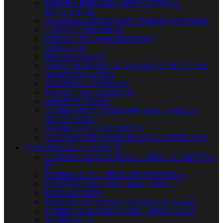
ESCOBA-FREGONA-MOPA-CEPILLO-
RECOGEDOR
BAYETAS-ESTROPAJOS-TRAPOS-ESPONJAS
CUBOS Y BARREÑOS
PRODUCTOS ABSORBENTES
EMBALAJE
BOLSAS-SACOS
CONTENEDORES DE BASURA Y RECICLAJE
DESINFECTANTES
AMONIACO ACETONA
PRODUCTOS QUIMICOS
LIMPIEZA TEXTIL
ACCESORIOS SANITARIO INDUSTRIAL Y
HOSTELERIA
DISOLVENTE-AGUARRAS
ALCOHOL DE QUEMAR-AGUA DESTILADA


MATERIAL ELECTRICO
CABLES - MANGUERAS - LINEA - CARRETES -
TV
MATERIAL TV - TELF - INFORMATICA
PEQUEÑO MATERIAL ELECTRICO
EXTRACTORES
PROLONGACIONES Y ENROLLACABLES
MATERIAL INSTALACIÓN - MINI CANAL
ANTENAS TV