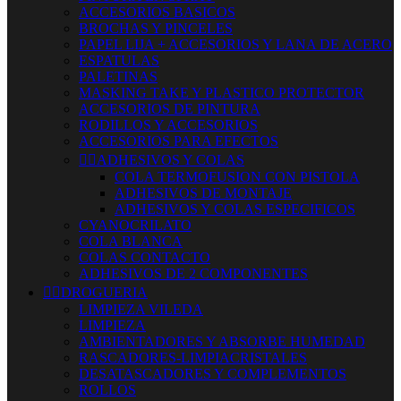
ACCESORIOS BASICOS
BROCHAS Y PINCELES
PAPEL LIJA + ACCESORIOS Y LANA DE ACERO
ESPATULAS
PALETINAS
MASKING TAKE Y PLASTICO PROTECTOR
ACCESORIOS DE PINTURA
RODILLOS Y ACCESORIOS
ACCESORIOS PARA EFECTOS


ADHESIVOS Y COLAS
COLA TERMOFUSION CON PISTOLA
ADHESIVOS DE MONTAJE
ADHESIVOS Y COLAS ESPECIFICOS
CYANOCRILATO
COLA BLANCA
COLAS CONTACTO
ADHESIVOS DE 2 COMPONENTES


DROGUERIA
LIMPIEZA VILEDA
LIMPIEZA
AMBIENTADORES Y ABSORBE HUMEDAD
RASCADORES-LIMPIACRISTALES
DESATASCADORES Y COMPLEMENTOS
ROLLOS