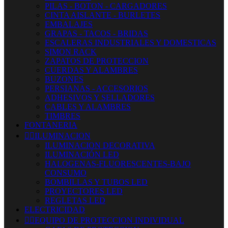
PILAS - BOTON - CARGADORES
CINTA AISLANTE - BURLETES
EMBALAJES
GRAPAS - TACOS - BRIDAS
ESCALERAS INDUSTRIALES Y DOMESTICAS
SIMON RACK
ZAPATOS DE PROTECCION
CUERDAS Y ALAMBRES
BUZONES
PERSIANAS - ACCESORIOS
ADHESIVOS Y SELLADORES
CABLES Y ALAMBRES
TIMBRES
FONTANERIA


ILUMINACION
ILUMINACION DECORATIVA
ILUMINACIÓN LED
HALOGENAS-FLUORESCENTES-BAJO
CONSUMO
BOMBILLAS Y TUBOS LED
PROYECTORES LED
REGLETAS LED
ELECTRICIDAD


EQUIPO DE PROTECCION INDIVIDUAL