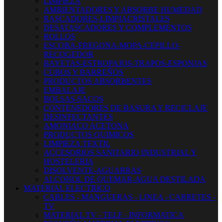
LIMPIEZA
AMBIENTADORES Y ABSORBE HUMEDAD
RASCADORES-LIMPIACRISTALES
DESATASCADORES Y COMPLEMENTOS
ROLLOS
ESCOBA-FREGONA-MOPA-CEPILLO-
RECOGEDOR
BAYETAS-ESTROPAJOS-TRAPOS-ESPONJAS
CUBOS Y BARREÑOS
PRODUCTOS ABSORBENTES
EMBALAJE
BOLSAS-SACOS
CONTENEDORES DE BASURA Y RECICLAJE
DESINFECTANTES
AMONIACO ACETONA
PRODUCTOS QUIMICOS
LIMPIEZA TEXTIL
ACCESORIOS SANITARIO INDUSTRIAL Y
HOSTELERIA
DISOLVENTE-AGUARRAS
ALCOHOL DE QUEMAR-AGUA DESTILADA
MATERIAL ELECTRICO
CABLES - MANGUERAS - LINEA - CARRETES -
TV
MATERIAL TV - TELF - INFORMATICA