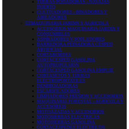
TIJERAS PODADORAS - NAVAJAS
INJERTO
CULTIVADORES - BINADORES Y
AIREADORES


MAQUINARIA JARDIN Y AGRICOLA
ACCESORIOS MAQUINARIA JARDIN Y
CONSUMIBLES
ASPIRADORES Y SOPLADORES
BARREDORA PEINADORA CESPED
ARTIFICIAL
CORTABORDES
CORTACESPED GASOLINA
AUTOPROPULSION
CORTACESPED GASOLINA EMPUJE
CORTASETOS Y TIJERAS
ELECTROPORTATILES
DESBROZADORAS
ESCARIFICADORES
LIMPIADORES PRESION Y ACCESORIOS
MAQUINARIA FORESTAL - AGRICOLA Y
ACCESORIOS
MOTOAZADAS Y ACCESORIOS
MOTOSIERRAS ELECTRICAS
MOTOSIERRAS GASOLINA
CORTACESPEDES ELECTRICOS