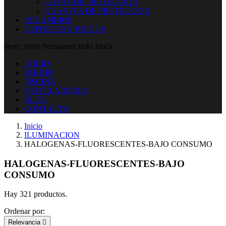
GAFAS DE PROTECCION
GUANTES DE PROTECCION
RECAMBIOS
DEPORTES Y JUEGOS
more_horiz
Permanent links block
INICIO
JARDIN
PISCINA
VENTILADORES
BLOG
CONTACTO
Inicio
ILUMINACION
HALOGENAS-FLUORESCENTES-BAJO CONSUMO
HALOGENAS-FLUORESCENTES-BAJO
CONSUMO
Hay 321 productos.
Ordenar por:
Relevancia
