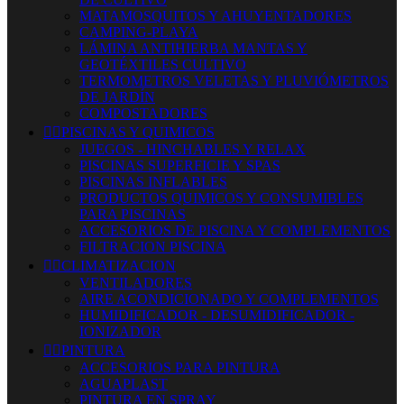
MATAMOSQUITOS Y AHUYENTADORES
CAMPING-PLAYA
LÁMINA ANTIHIERBA MANTAS Y
GEOTÉXTILES CULTIVO
TERMOMETROS VELETAS Y PLUVIÓMETROS
DE JARDÍN
COMPOSTADORES


PISCINAS Y QUIMICOS
JUEGOS - HINCHABLES Y RELAX
PISCINAS SUPERFICIE Y SPAS
PISCINAS INFLABLES
PRODUCTOS QUIMICOS Y CONSUMIBLES
PARA PISCINAS
ACCESORIOS DE PISCINA Y COMPLEMENTOS
FILTRACION PISCINA


CLIMATIZACION
VENTILADORES
AIRE ACONDICIONADO Y COMPLEMENTOS
HUMIDIFICADOR - DESUMIDIFICADOR -
IONIZADOR


PINTURA
ACCESORIOS PARA PINTURA
AGUAPLAST
PINTURA EN SPRAY