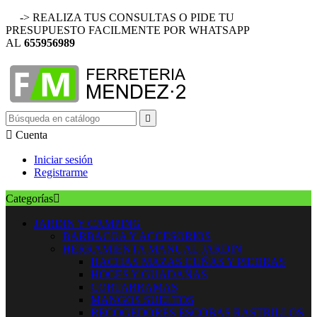
-> REALIZA TUS CONSULTAS O PIDE TU
PRESUPUESTO FACILMENTE POR WHATSAPP
AL
655956989


Cuenta
Iniciar sesión
Registrarme
Categorías

JARDIN Y CAMPING
BARBACOA Y ACCESORIOS
HERRAMIENTA MANUAL JARDIN
HACHAS MAZAS CUÑAS Y PIEDRAS
HOCES Y GUADAÑAS
CORTARRAMAS
MANGOS SUELTOS
RECOGEDORES ESCOBAS RASTRILLOS