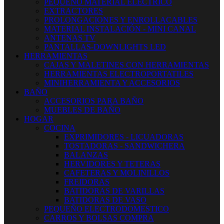
PEQUEÑO MATERIAL ELECTRICO
EXTRACTORES
PROLONGACIONES Y ENROLLACABLES
MATERIAL INSTALACIÓN - MINI CANAL
ANTENAS TV
PANTALLAS-DOWNLIGHTS LED
HERRAMIENTAS
CAJAS Y MALETINES CON HERRAMIENTAS
HERRAMIENTAS ELECTROPORTATILES
MINIHERRAMIENTA Y ACCESORIOS
BAÑO
ACCESORIOS PARA BAÑO
MUEBLES DE BAÑO
HOGAR
COCINA
EXPRIMIDORES - LICUADORAS
TOSTADORAS - SANDWICHERA
BALANZAS
HERVIDORES Y TETERAS
CAFETERAS Y MOLINILLOS
FREIDORAS
BATIDORAS DE VARILLAS
BATIDORAS DE VASO
PEQUEÑO ELECTRODOMESTICO
CARROS Y BOLSAS COMPRA