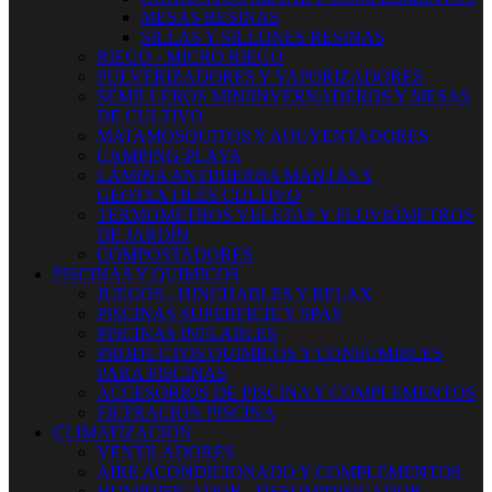
MESAS RESINAS
SILLAS Y SILLONES RESINAS
RIEGO - MICRO RIEGO
PULVERIZADORES Y VAPORIZADORES
SEMILLEROS MINIINVERNADEROS Y MESAS
DE CULTIVO
MATAMOSQUITOS Y AHUYENTADORES
CAMPING-PLAYA
LÁMINA ANTIHIERBA MANTAS Y
GEOTÉXTILES CULTIVO
TERMOMETROS VELETAS Y PLUVIÓMETROS
DE JARDÍN
COMPOSTADORES
PISCINAS Y QUIMICOS
JUEGOS - HINCHABLES Y RELAX
PISCINAS SUPERFICIE Y SPAS
PISCINAS INFLABLES
PRODUCTOS QUIMICOS Y CONSUMIBLES
PARA PISCINAS
ACCESORIOS DE PISCINA Y COMPLEMENTOS
FILTRACION PISCINA
CLIMATIZACION
VENTILADORES
AIRE ACONDICIONADO Y COMPLEMENTOS
HUMIDIFICADOR - DESUMIDIFICADOR -