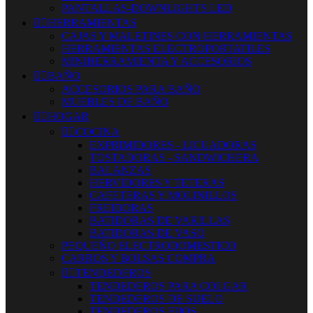
PANTALLAS-DOWNLIGHTS LED


HERRAMIENTAS
CAJAS Y MALETINES CON HERRAMIENTAS
HERRAMIENTAS ELECTROPORTATILES
MINIHERRAMIENTA Y ACCESORIOS


BAÑO
ACCESORIOS PARA BAÑO
MUEBLES DE BAÑO


HOGAR


COCINA
EXPRIMIDORES - LICUADORAS
TOSTADORAS - SANDWICHERA
BALANZAS
HERVIDORES Y TETERAS
CAFETERAS Y MOLINILLOS
FREIDORAS
BATIDORAS DE VARILLAS
BATIDORAS DE VASO
PEQUEÑO ELECTRODOMESTICO
CARROS Y BOLSAS COMPRA


TENDEDEROS
TENDEDEROS PARA COLGAR
TENDEDEROS DE SUELO
TENDEDEROS FIJOS