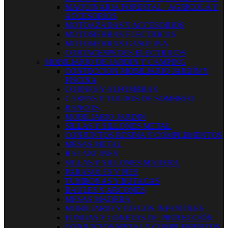
MAQUINARIA FORESTAL - AGRICOLA Y
ACCESORIOS
MOTOAZADAS Y ACCESORIOS
MOTOSIERRAS ELECTRICAS
MOTOSIERRAS GASOLINA
CORTACESPEDES ELECTRICOS
MOBILIARIO DE JARDIN Y CAMPING
CONFECCION MOBILIARIO JARDÍN Y
PISCINA
COJINES Y ALFOMBRAS
CARPAS Y TOLDOS DE SOMBREO
BANCOS
MOBILIARIO JARDIN
SILLAS Y SILLONES METAL
CONJUNTOS RESINA Y COMPLEMENTOS
MESAS METAL
BALANCINES
SILLAS Y SILLONES MADERA
PARASOLES Y PIES
TUMBONAS Y BUTACAS
BAULES Y ARCONES
MESAS MADERA
MOBILIARIO Y JUEGOS INFANTILES
FUNDAS Y LONETAS DE PROTECCIÓN
CONJUNTOS METAL Y COMPLEMENTOS