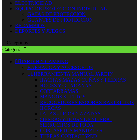
ELECTRICIDAD
EQUIPO DE PROTECCION INDIVIDUAL
GAFAS DE PROTECCION
GUANTES DE PROTECCION
RECAMBIOS
DEPORTES Y JUEGOS

Categorías
Categorías



JARDIN Y CAMPING
BARBACOA Y ACCESORIOS


HERRAMIENTA MANUAL JARDIN
HACHAS MAZAS CUÑAS Y PIEDRAS
HOCES Y GUADAÑAS
CORTARRAMAS
MANGOS SUELTOS
RECOGEDORES ESCOBAS RASTRILLOS
HORCAS
PALAS - PICOS Y AZADAS
SIERRAS Y HOJAS DE SIERRA -
SERRUCHOS DE PODA
CORTASETOS MANUALES
TIJERAS CORTACESPED