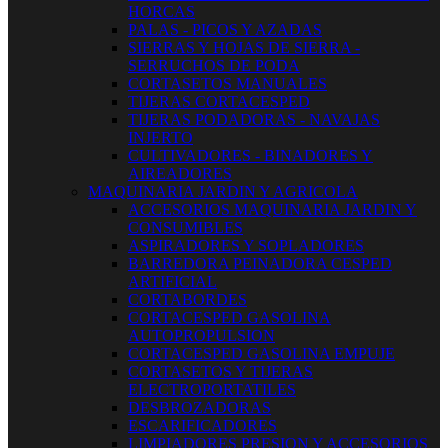
HORCAS
PALAS - PICOS Y AZADAS
SIERRAS Y HOJAS DE SIERRA -
SERRUCHOS DE PODA
CORTASETOS MANUALES
TIJERAS CORTACESPED
TIJERAS PODADORAS - NAVAJAS
INJERTO
CULTIVADORES - BINADORES Y
AIREADORES
MAQUINARIA JARDIN Y AGRICOLA
ACCESORIOS MAQUINARIA JARDIN Y
CONSUMIBLES
ASPIRADORES Y SOPLADORES
BARREDORA PEINADORA CESPED
ARTIFICIAL
CORTABORDES
CORTACESPED GASOLINA
AUTOPROPULSION
CORTACESPED GASOLINA EMPUJE
CORTASETOS Y TIJERAS
ELECTROPORTATILES
DESBROZADORAS
ESCARIFICADORES
LIMPIADORES PRESION Y ACCESORIOS