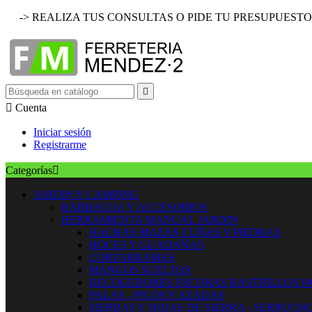
-> REALIZA TUS CONSULTAS O PIDE TU PRESUPUESTO


Cuenta
Iniciar sesión
Registrarme
Categorías

JARDIN Y CAMPING
BARBACOA Y ACCESORIOS
HERRAMIENTA MANUAL JARDIN
HACHAS MAZAS CUÑAS Y PIEDRAS
HOCES Y GUADAÑAS
CORTARRAMAS
MANGOS SUELTOS
RECOGEDORES ESCOBAS RASTRILLOS 
PALAS - PICOS Y AZADAS
SIERRAS Y HOJAS DE SIERRA - SERRUCH