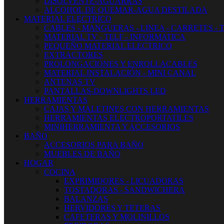
DISOLVENTE-AGUARRAS
ALCOHOL DE QUEMAR-AGUA DESTILADA
MATERIAL ELECTRICO
CABLES - MANGUERAS - LINEA - CARRETES - 
MATERIAL TV - TELF - INFORMATICA
PEQUEÑO MATERIAL ELECTRICO
EXTRACTORES
PROLONGACIONES Y ENROLLACABLES
MATERIAL INSTALACIÓN - MINI CANAL
ANTENAS TV
PANTALLAS-DOWNLIGHTS LED
HERRAMIENTAS
CAJAS Y MALETINES CON HERRAMIENTAS
HERRAMIENTAS ELECTROPORTATILES
MINIHERRAMIENTA Y ACCESORIOS
BAÑO
ACCESORIOS PARA BAÑO
MUEBLES DE BAÑO
HOGAR
COCINA
EXPRIMIDORES - LICUADORAS
TOSTADORAS - SANDWICHERA
BALANZAS
HERVIDORES Y TETERAS
CAFETERAS Y MOLINILLOS