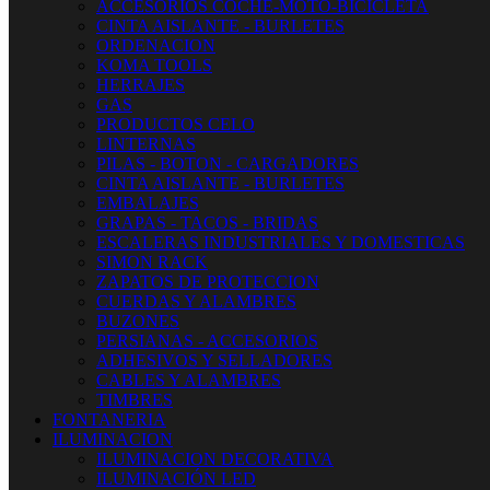
ACCESORIOS COCHE-MOTO-BICICLETA
CINTA AISLANTE - BURLETES
ORDENACION
KOMA TOOLS
HERRAJES
GAS
PRODUCTOS CELO
LINTERNAS
PILAS - BOTON - CARGADORES
CINTA AISLANTE - BURLETES
EMBALAJES
GRAPAS - TACOS - BRIDAS
ESCALERAS INDUSTRIALES Y DOMESTICAS
SIMON RACK
ZAPATOS DE PROTECCION
CUERDAS Y ALAMBRES
BUZONES
PERSIANAS - ACCESORIOS
ADHESIVOS Y SELLADORES
CABLES Y ALAMBRES
TIMBRES
FONTANERIA
ILUMINACION
ILUMINACION DECORATIVA
ILUMINACIÓN LED