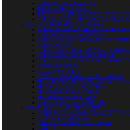
CORTASETOS MANUALES
TIJERAS CORTACESPED
TIJERAS PODADORAS - NAVAJAS INJERT
CULTIVADORES - BINADORES Y AIREAD
MAQUINARIA JARDIN Y AGRICOLA
ACCESORIOS MAQUINARIA JARDIN Y CO
ASPIRADORES Y SOPLADORES
BARREDORA PEINADORA CESPED ARTIFI
CORTABORDES
CORTACESPED GASOLINA AUTOPROPUL
CORTACESPED GASOLINA EMPUJE
CORTASETOS Y TIJERAS ELECTROPORTAT
DESBROZADORAS
ESCARIFICADORES
LIMPIADORES PRESION Y ACCESORIOS
MAQUINARIA FORESTAL - AGRICOLA Y 
MOTOAZADAS Y ACCESORIOS
MOTOSIERRAS ELECTRICAS
MOTOSIERRAS GASOLINA
CORTACESPEDES ELECTRICOS
MOBILIARIO DE JARDIN Y CAMPING
CONFECCION MOBILIARIO JARDÍN Y PIS
COJINES Y ALFOMBRAS
CARPAS Y TOLDOS DE SOMBREO
BANCOS