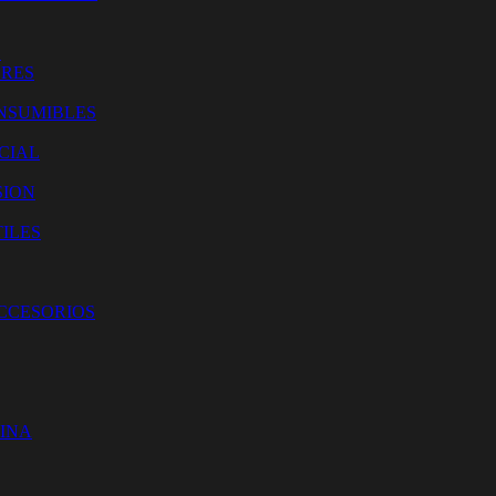
O
ORES
NSUMIBLES
CIAL
SION
ILES
ACCESORIOS
CINA