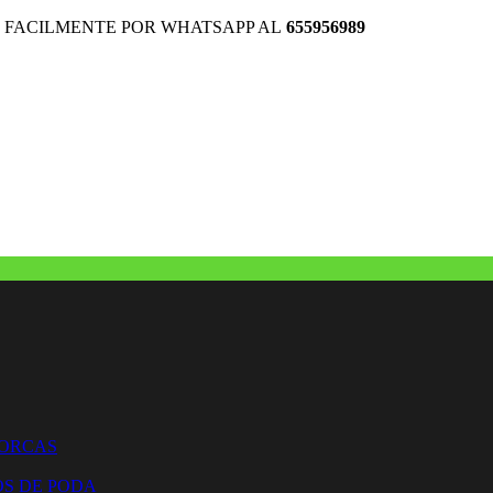
 FACILMENTE POR WHATSAPP AL
655956989
HORCAS
OS DE PODA