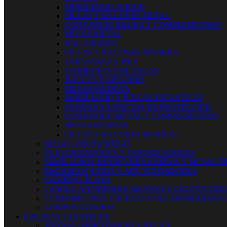
MOBILIARIO JARDIN
SILLAS Y SILLONES METAL
CONJUNTOS RESINA Y COMPLEMENTOS
MESAS METAL
BALANCINES
SILLAS Y SILLONES MADERA
PARASOLES Y PIES
TUMBONAS Y BUTACAS
BAULES Y ARCONES
MESAS MADERA
MOBILIARIO Y JUEGOS INFANTILES
FUNDAS Y LONETAS DE PROTECCIÓN
CONJUNTOS METAL Y COMPLEMENTOS
MESAS RESINAS
SILLAS Y SILLONES RESINAS
RIEGO - MICRO RIEGO
PULVERIZADORES Y VAPORIZADORES
SEMILLEROS MINIINVERNADEROS Y MESAS D
MATAMOSQUITOS Y AHUYENTADORES
CAMPING-PLAYA
LÁMINA ANTIHIERBA MANTAS Y GEOTÉXTILE
TERMOMETROS VELETAS Y PLUVIÓMETROS D
COMPOSTADORES
PISCINAS Y QUIMICOS
JUEGOS - HINCHABLES Y RELAX