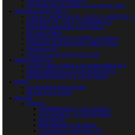
DISOLVENTE-AGUARRAS
ALCOHOL DE QUEMAR-AGUA DESTILADA
MATERIAL ELECTRICO
CABLES - MANGUERAS - LINEA - CARRETES - 
MATERIAL TV - TELF - INFORMATICA
PEQUEÑO MATERIAL ELECTRICO
EXTRACTORES
PROLONGACIONES Y ENROLLACABLES
MATERIAL INSTALACIÓN - MINI CANAL
ANTENAS TV
PANTALLAS-DOWNLIGHTS LED
HERRAMIENTAS
CAJAS Y MALETINES CON HERRAMIENTAS
HERRAMIENTAS ELECTROPORTATILES
MINIHERRAMIENTA Y ACCESORIOS
BAÑO
ACCESORIOS PARA BAÑO
MUEBLES DE BAÑO
HOGAR
COCINA
EXPRIMIDORES - LICUADORAS
TOSTADORAS - SANDWICHERA
BALANZAS
HERVIDORES Y TETERAS
CAFETERAS Y MOLINILLOS