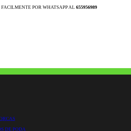
 FACILMENTE POR WHATSAPP AL
655956989
HORCAS
OS DE PODA