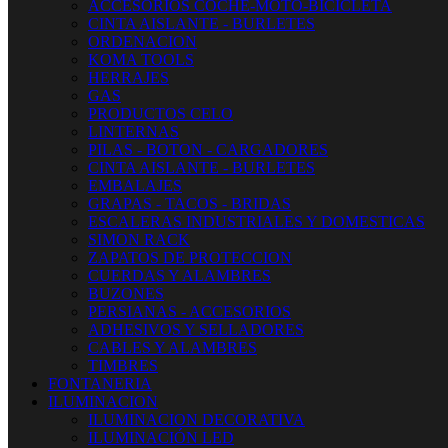
ACCESORIOS COCHE-MOTO-BICICLETA
CINTA AISLANTE - BURLETES
ORDENACION
KOMA TOOLS
HERRAJES
GAS
PRODUCTOS CELO
LINTERNAS
PILAS - BOTON - CARGADORES
CINTA AISLANTE - BURLETES
EMBALAJES
GRAPAS - TACOS - BRIDAS
ESCALERAS INDUSTRIALES Y DOMESTICAS
SIMON RACK
ZAPATOS DE PROTECCION
CUERDAS Y ALAMBRES
BUZONES
PERSIANAS - ACCESORIOS
ADHESIVOS Y SELLADORES
CABLES Y ALAMBRES
TIMBRES
FONTANERIA
ILUMINACION
ILUMINACION DECORATIVA
ILUMINACIÓN LED