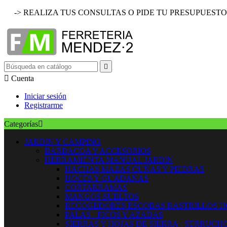
-> REALIZA TUS CONSULTAS O PIDE TU PRESUPUESTO


Cuenta
Iniciar sesión
Registrarme
Categorías

JARDIN Y CAMPING
BARBACOA Y ACCESORIOS
HERRAMIENTA MANUAL JARDIN
HACHAS MAZAS CUÑAS Y PIEDRAS
HOCES Y GUADAÑAS
CORTARRAMAS
MANGOS SUELTOS
RECOGEDORES ESCOBAS RASTRILLOS 
PALAS - PICOS Y AZADAS
SIERRAS Y HOJAS DE SIERRA - SERRUCH