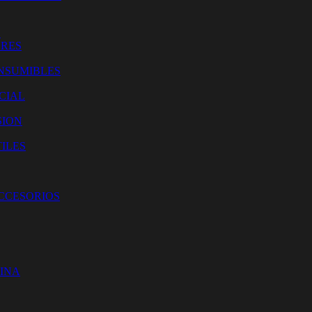
O
ORES
NSUMIBLES
CIAL
SION
ILES
ACCESORIOS
CINA