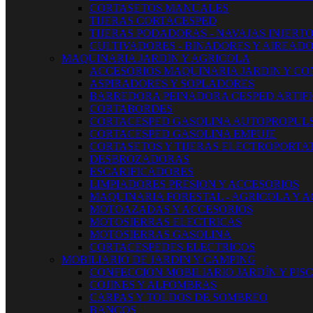
CORTASETOS MANUALES
TIJERAS CORTACESPED
TIJERAS PODADORAS - NAVAJAS INJERT
CULTIVADORES - BINADORES Y AIREAD
MAQUINARIA JARDIN Y AGRICOLA
ACCESORIOS MAQUINARIA JARDIN Y CO
ASPIRADORES Y SOPLADORES
BARREDORA PEINADORA CESPED ARTIFI
CORTABORDES
CORTACESPED GASOLINA AUTOPROPUL
CORTACESPED GASOLINA EMPUJE
CORTASETOS Y TIJERAS ELECTROPORTAT
DESBROZADORAS
ESCARIFICADORES
LIMPIADORES PRESION Y ACCESORIOS
MAQUINARIA FORESTAL - AGRICOLA Y 
MOTOAZADAS Y ACCESORIOS
MOTOSIERRAS ELECTRICAS
MOTOSIERRAS GASOLINA
CORTACESPEDES ELECTRICOS
MOBILIARIO DE JARDIN Y CAMPING
CONFECCION MOBILIARIO JARDÍN Y PIS
COJINES Y ALFOMBRAS
CARPAS Y TOLDOS DE SOMBREO
BANCOS