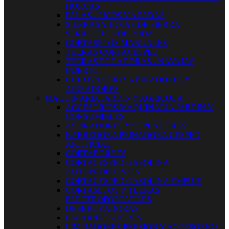
HORCAS
PALAS - PICOS Y AZADAS
SIERRAS Y HOJAS DE SIERRA -
SERRUCHOS DE PODA
CORTASETOS MANUALES
TIJERAS CORTACESPED
TIJERAS PODADORAS - NAVAJAS
INJERTO
CULTIVADORES - BINADORES Y
AIREADORES
MAQUINARIA JARDIN Y AGRICOLA
ACCESORIOS MAQUINARIA JARDIN Y
CONSUMIBLES
ASPIRADORES Y SOPLADORES
BARREDORA PEINADORA CESPED
ARTIFICIAL
CORTABORDES
CORTACESPED GASOLINA
AUTOPROPULSION
CORTACESPED GASOLINA EMPUJE
CORTASETOS Y TIJERAS
ELECTROPORTATILES
DESBROZADORAS
ESCARIFICADORES
LIMPIADORES PRESION Y ACCESORIOS