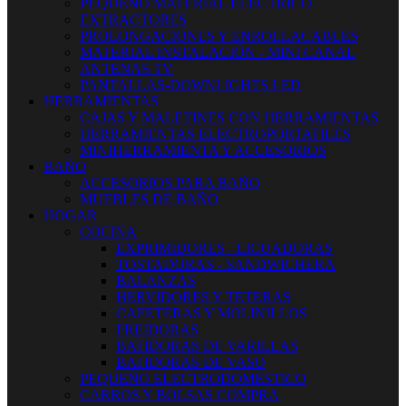
PEQUEÑO MATERIAL ELECTRICO
EXTRACTORES
PROLONGACIONES Y ENROLLACABLES
MATERIAL INSTALACIÓN - MINI CANAL
ANTENAS TV
PANTALLAS-DOWNLIGHTS LED
HERRAMIENTAS
CAJAS Y MALETINES CON HERRAMIENTAS
HERRAMIENTAS ELECTROPORTATILES
MINIHERRAMIENTA Y ACCESORIOS
BAÑO
ACCESORIOS PARA BAÑO
MUEBLES DE BAÑO
HOGAR
COCINA
EXPRIMIDORES - LICUADORAS
TOSTADORAS - SANDWICHERA
BALANZAS
HERVIDORES Y TETERAS
CAFETERAS Y MOLINILLOS
FREIDORAS
BATIDORAS DE VARILLAS
BATIDORAS DE VASO
PEQUEÑO ELECTRODOMESTICO
CARROS Y BOLSAS COMPRA