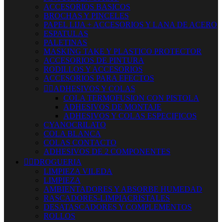
ACCESORIOS BASICOS
BROCHAS Y PINCELES
PAPEL LIJA + ACCESORIOS Y LANA DE ACERO
ESPATULAS
PALETINAS
MASKING TAKE Y PLASTICO PROTECTOR
ACCESORIOS DE PINTURA
RODILLOS Y ACCESORIOS
ACCESORIOS PARA EFECTOS


ADHESIVOS Y COLAS
COLA TERMOFUSION CON PISTOLA
ADHESIVOS DE MONTAJE
ADHESIVOS Y COLAS ESPECIFICOS
CYANOCRILATO
COLA BLANCA
COLAS CONTACTO
ADHESIVOS DE 2 COMPONENTES


DROGUERIA
LIMPIEZA VILEDA
LIMPIEZA
AMBIENTADORES Y ABSORBE HUMEDAD
RASCADORES-LIMPIACRISTALES
DESATASCADORES Y COMPLEMENTOS
ROLLOS