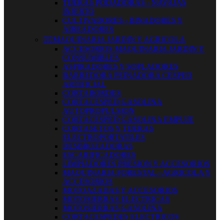
TIJERAS PODADORAS - NAVAJAS
INJERTO
CULTIVADORES - BINADORES Y
AIREADORES


MAQUINARIA JARDIN Y AGRICOLA
ACCESORIOS MAQUINARIA JARDIN Y
CONSUMIBLES
ASPIRADORES Y SOPLADORES
BARREDORA PEINADORA CESPED
ARTIFICIAL
CORTABORDES
CORTACESPED GASOLINA
AUTOPROPULSION
CORTACESPED GASOLINA EMPUJE
CORTASETOS Y TIJERAS
ELECTROPORTATILES
DESBROZADORAS
ESCARIFICADORES
LIMPIADORES PRESION Y ACCESORIOS
MAQUINARIA FORESTAL - AGRICOLA Y
ACCESORIOS
MOTOAZADAS Y ACCESORIOS
MOTOSIERRAS ELECTRICAS
MOTOSIERRAS GASOLINA
CORTACESPEDES ELECTRICOS