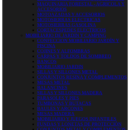
MAQUINARIA FORESTAL - AGRICOLA Y
ACCESORIOS
MOTOAZADAS Y ACCESORIOS
MOTOSIERRAS ELECTRICAS
MOTOSIERRAS GASOLINA
CORTACESPEDES ELECTRICOS
MOBILIARIO DE JARDIN Y CAMPING
CONFECCION MOBILIARIO JARDÍN Y
PISCINA
COJINES Y ALFOMBRAS
CARPAS Y TOLDOS DE SOMBREO
BANCOS
MOBILIARIO JARDIN
SILLAS Y SILLONES METAL
CONJUNTOS RESINA Y COMPLEMENTOS
MESAS METAL
BALANCINES
SILLAS Y SILLONES MADERA
PARASOLES Y PIES
TUMBONAS Y BUTACAS
BAULES Y ARCONES
MESAS MADERA
MOBILIARIO Y JUEGOS INFANTILES
FUNDAS Y LONETAS DE PROTECCIÓN
CONJUNTOS METAL Y COMPLEMENTOS