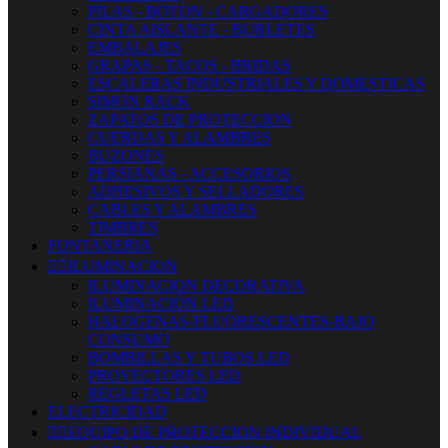
PILAS - BOTON - CARGADORES
CINTA AISLANTE - BURLETES
EMBALAJES
GRAPAS - TACOS - BRIDAS
ESCALERAS INDUSTRIALES Y DOMESTICAS
SIMON RACK
ZAPATOS DE PROTECCION
CUERDAS Y ALAMBRES
BUZONES
PERSIANAS - ACCESORIOS
ADHESIVOS Y SELLADORES
CABLES Y ALAMBRES
TIMBRES
FONTANERIA


ILUMINACION
ILUMINACION DECORATIVA
ILUMINACIÓN LED
HALOGENAS-FLUORESCENTES-BAJO
CONSUMO
BOMBILLAS Y TUBOS LED
PROYECTORES LED
REGLETAS LED
ELECTRICIDAD


EQUIPO DE PROTECCION INDIVIDUAL