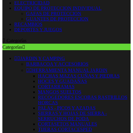
ELECTRICIDAD
EQUIPO DE PROTECCION INDIVIDUAL
GAFAS DE PROTECCION
GUANTES DE PROTECCION
RECAMBIOS
DEPORTES Y JUEGOS

Categorías
Categorías



JARDIN Y CAMPING
BARBACOA Y ACCESORIOS


HERRAMIENTA MANUAL JARDIN
HACHAS MAZAS CUÑAS Y PIEDRAS
HOCES Y GUADAÑAS
CORTARRAMAS
MANGOS SUELTOS
RECOGEDORES ESCOBAS RASTRILLOS
HORCAS
PALAS - PICOS Y AZADAS
SIERRAS Y HOJAS DE SIERRA -
SERRUCHOS DE PODA
CORTASETOS MANUALES
TIJERAS CORTACESPED