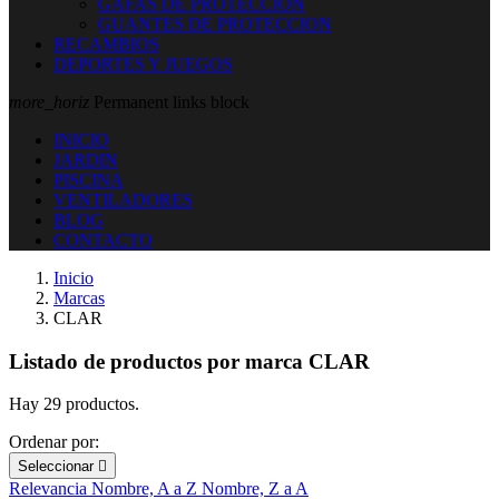
GAFAS DE PROTECCION
GUANTES DE PROTECCION
RECAMBIOS
DEPORTES Y JUEGOS
more_horiz
Permanent links block
INICIO
JARDIN
PISCINA
VENTILADORES
BLOG
CONTACTO
Inicio
Marcas
CLAR
Listado de productos por marca CLAR
Hay 29 productos.
Ordenar por:
Seleccionar

Relevancia
Nombre, A a Z
Nombre, Z a A