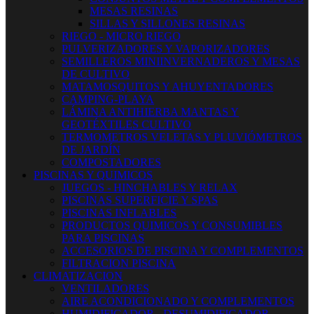
MESAS RESINAS
SILLAS Y SILLONES RESINAS
RIEGO - MICRO RIEGO
PULVERIZADORES Y VAPORIZADORES
SEMILLEROS MINIINVERNADEROS Y MESAS
DE CULTIVO
MATAMOSQUITOS Y AHUYENTADORES
CAMPING-PLAYA
LÁMINA ANTIHIERBA MANTAS Y
GEOTÉXTILES CULTIVO
TERMOMETROS VELETAS Y PLUVIÓMETROS
DE JARDÍN
COMPOSTADORES
PISCINAS Y QUIMICOS
JUEGOS - HINCHABLES Y RELAX
PISCINAS SUPERFICIE Y SPAS
PISCINAS INFLABLES
PRODUCTOS QUIMICOS Y CONSUMIBLES
PARA PISCINAS
ACCESORIOS DE PISCINA Y COMPLEMENTOS
FILTRACION PISCINA
CLIMATIZACION
VENTILADORES
AIRE ACONDICIONADO Y COMPLEMENTOS
HUMIDIFICADOR - DESUMIDIFICADOR -