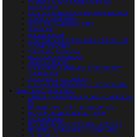
ESCOBA-FREGONA-MOPA-CEPILLO-
RECOGEDOR
BAYETAS-ESTROPAJOS-TRAPOS-ESPONJAS
CUBOS Y BARREÑOS
PRODUCTOS ABSORBENTES
EMBALAJE
BOLSAS-SACOS
CONTENEDORES DE BASURA Y RECICLAJE
DESINFECTANTES
AMONIACO ACETONA
PRODUCTOS QUIMICOS
LIMPIEZA TEXTIL
ACCESORIOS SANITARIO INDUSTRIAL Y
HOSTELERIA
DISOLVENTE-AGUARRAS
ALCOHOL DE QUEMAR-AGUA DESTILADA


MATERIAL ELECTRICO
CABLES - MANGUERAS - LINEA - CARRETES -
TV
MATERIAL TV - TELF - INFORMATICA
PEQUEÑO MATERIAL ELECTRICO
EXTRACTORES
PROLONGACIONES Y ENROLLACABLES
MATERIAL INSTALACIÓN - MINI CANAL
ANTENAS TV