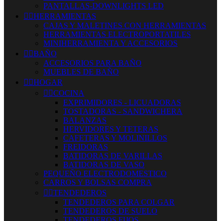
PANTALLAS-DOWNLIGHTS LED


HERRAMIENTAS
CAJAS Y MALETINES CON HERRAMIENTAS
HERRAMIENTAS ELECTROPORTATILES
MINIHERRAMIENTA Y ACCESORIOS


BAÑO
ACCESORIOS PARA BAÑO
MUEBLES DE BAÑO


HOGAR


COCINA
EXPRIMIDORES - LICUADORAS
TOSTADORAS - SANDWICHERA
BALANZAS
HERVIDORES Y TETERAS
CAFETERAS Y MOLINILLOS
FREIDORAS
BATIDORAS DE VARILLAS
BATIDORAS DE VASO
PEQUEÑO ELECTRODOMESTICO
CARROS Y BOLSAS COMPRA


TENDEDEROS
TENDEDEROS PARA COLGAR
TENDEDEROS DE SUELO
TENDEDEROS FIJOS