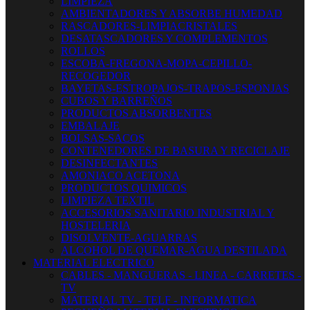
LIMPIEZA
AMBIENTADORES Y ABSORBE HUMEDAD
RASCADORES-LIMPIACRISTALES
DESATASCADORES Y COMPLEMENTOS
ROLLOS
ESCOBA-FREGONA-MOPA-CEPILLO-
RECOGEDOR
BAYETAS-ESTROPAJOS-TRAPOS-ESPONJAS
CUBOS Y BARREÑOS
PRODUCTOS ABSORBENTES
EMBALAJE
BOLSAS-SACOS
CONTENEDORES DE BASURA Y RECICLAJE
DESINFECTANTES
AMONIACO ACETONA
PRODUCTOS QUIMICOS
LIMPIEZA TEXTIL
ACCESORIOS SANITARIO INDUSTRIAL Y
HOSTELERIA
DISOLVENTE-AGUARRAS
ALCOHOL DE QUEMAR-AGUA DESTILADA
MATERIAL ELECTRICO
CABLES - MANGUERAS - LINEA - CARRETES -
TV
MATERIAL TV - TELF - INFORMATICA