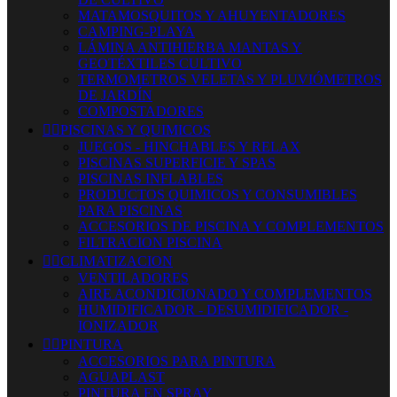
MATAMOSQUITOS Y AHUYENTADORES
CAMPING-PLAYA
LÁMINA ANTIHIERBA MANTAS Y
GEOTÉXTILES CULTIVO
TERMOMETROS VELETAS Y PLUVIÓMETROS
DE JARDÍN
COMPOSTADORES


PISCINAS Y QUIMICOS
JUEGOS - HINCHABLES Y RELAX
PISCINAS SUPERFICIE Y SPAS
PISCINAS INFLABLES
PRODUCTOS QUIMICOS Y CONSUMIBLES
PARA PISCINAS
ACCESORIOS DE PISCINA Y COMPLEMENTOS
FILTRACION PISCINA


CLIMATIZACION
VENTILADORES
AIRE ACONDICIONADO Y COMPLEMENTOS
HUMIDIFICADOR - DESUMIDIFICADOR -
IONIZADOR


PINTURA
ACCESORIOS PARA PINTURA
AGUAPLAST
PINTURA EN SPRAY