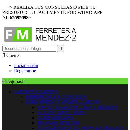
-> REALIZA TUS CONSULTAS O PIDE TU
PRESUPUESTO FACILMENTE POR WHATSAPP
AL
655956989


Cuenta
Iniciar sesión
Registrarme
Categorías

JARDIN Y CAMPING
BARBACOA Y ACCESORIOS
HERRAMIENTA MANUAL JARDIN
HACHAS MAZAS CUÑAS Y PIEDRAS
HOCES Y GUADAÑAS
CORTARRAMAS
MANGOS SUELTOS
RECOGEDORES ESCOBAS RASTRILLOS