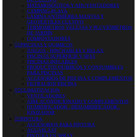
MATAMOSQUITOS Y AHUYENTADORES
CAMPING-PLAYA
LÁMINA ANTIHIERBA MANTAS Y
GEOTÉXTILES CULTIVO
TERMOMETROS VELETAS Y PLUVIÓMETROS
DE JARDÍN
COMPOSTADORES


PISCINAS Y QUIMICOS
JUEGOS - HINCHABLES Y RELAX
PISCINAS SUPERFICIE Y SPAS
PISCINAS INFLABLES
PRODUCTOS QUIMICOS Y CONSUMIBLES
PARA PISCINAS
ACCESORIOS DE PISCINA Y COMPLEMENTOS
FILTRACION PISCINA


CLIMATIZACION
VENTILADORES
AIRE ACONDICIONADO Y COMPLEMENTOS
HUMIDIFICADOR - DESUMIDIFICADOR -
IONIZADOR


PINTURA
ACCESORIOS PARA PINTURA
AGUAPLAST
PINTURA EN SPRAY