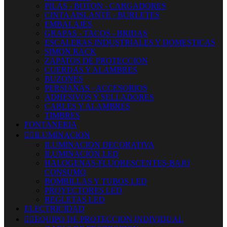
PILAS - BOTON - CARGADORES
CINTA AISLANTE - BURLETES
EMBALAJES
GRAPAS - TACOS - BRIDAS
ESCALERAS INDUSTRIALES Y DOMESTICAS
SIMON RACK
ZAPATOS DE PROTECCION
CUERDAS Y ALAMBRES
BUZONES
PERSIANAS - ACCESORIOS
ADHESIVOS Y SELLADORES
CABLES Y ALAMBRES
TIMBRES
FONTANERIA


ILUMINACION
ILUMINACION DECORATIVA
ILUMINACIÓN LED
HALOGENAS-FLUORESCENTES-BAJO
CONSUMO
BOMBILLAS Y TUBOS LED
PROYECTORES LED
REGLETAS LED
ELECTRICIDAD


EQUIPO DE PROTECCION INDIVIDUAL