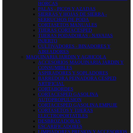
HORCAS
PALAS - PICOS Y AZADAS
SIERRAS Y HOJAS DE SIERRA -
SERRUCHOS DE PODA
CORTASETOS MANUALES
TIJERAS CORTACESPED
TIJERAS PODADORAS - NAVAJAS
INJERTO
CULTIVADORES - BINADORES Y
AIREADORES
MAQUINARIA JARDIN Y AGRICOLA
ACCESORIOS MAQUINARIA JARDIN Y
CONSUMIBLES
ASPIRADORES Y SOPLADORES
BARREDORA PEINADORA CESPED
ARTIFICIAL
CORTABORDES
CORTACESPED GASOLINA
AUTOPROPULSION
CORTACESPED GASOLINA EMPUJE
CORTASETOS Y TIJERAS
ELECTROPORTATILES
DESBROZADORAS
ESCARIFICADORES
LIMPIADORES PRESION Y ACCESORIOS