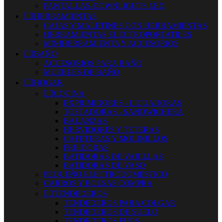
PANTALLAS-DOWNLIGHTS LED


HERRAMIENTAS
CAJAS Y MALETINES CON HERRAMIENTAS
HERRAMIENTAS ELECTROPORTATILES
MINIHERRAMIENTA Y ACCESORIOS


BAÑO
ACCESORIOS PARA BAÑO
MUEBLES DE BAÑO


HOGAR


COCINA
EXPRIMIDORES - LICUADORAS
TOSTADORAS - SANDWICHERA
BALANZAS
HERVIDORES Y TETERAS
CAFETERAS Y MOLINILLOS
FREIDORAS
BATIDORAS DE VARILLAS
BATIDORAS DE VASO
PEQUEÑO ELECTRODOMESTICO
CARROS Y BOLSAS COMPRA


TENDEDEROS
TENDEDEROS PARA COLGAR
TENDEDEROS DE SUELO
TENDEDEROS FIJOS