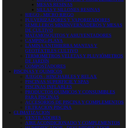
MESAS RESINAS
SILLAS Y SILLONES RESINAS
RIEGO - MICRO RIEGO
PULVERIZADORES Y VAPORIZADORES
SEMILLEROS MINIINVERNADEROS Y MESAS
DE CULTIVO
MATAMOSQUITOS Y AHUYENTADORES
CAMPING-PLAYA
LÁMINA ANTIHIERBA MANTAS Y
GEOTÉXTILES CULTIVO
TERMOMETROS VELETAS Y PLUVIÓMETROS
DE JARDÍN
COMPOSTADORES
PISCINAS Y QUIMICOS
JUEGOS - HINCHABLES Y RELAX
PISCINAS SUPERFICIE Y SPAS
PISCINAS INFLABLES
PRODUCTOS QUIMICOS Y CONSUMIBLES
PARA PISCINAS
ACCESORIOS DE PISCINA Y COMPLEMENTOS
FILTRACION PISCINA
CLIMATIZACION
VENTILADORES
AIRE ACONDICIONADO Y COMPLEMENTOS
HUMIDIFICADOR - DESUMIDIFICADOR -