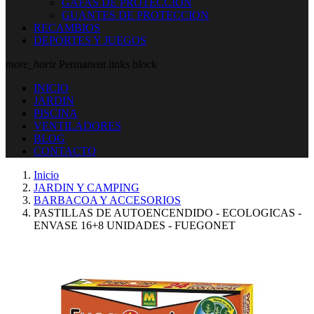
GAFAS DE PROTECCION
GUANTES DE PROTECCION
RECAMBIOS
DEPORTES Y JUEGOS
more_horiz
Permanent links block
INICIO
JARDIN
PISCINA
VENTILADORES
BLOG
CONTACTO
Inicio
JARDIN Y CAMPING
BARBACOA Y ACCESORIOS
PASTILLAS DE AUTOENCENDIDO - ECOLOGICAS -
ENVASE 16+8 UNIDADES - FUEGONET