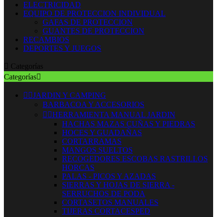
ELECTRICIDAD
EQUIPO DE PROTECCION INDIVIDUAL
GAFAS DE PROTECCION
GUANTES DE PROTECCION
RECAMBIOS
DEPORTES Y JUEGOS

Categorías
Categorías



JARDIN Y CAMPING
BARBACOA Y ACCESORIOS


HERRAMIENTA MANUAL JARDIN
HACHAS MAZAS CUÑAS Y PIEDRAS
HOCES Y GUADAÑAS
CORTARRAMAS
MANGOS SUELTOS
RECOGEDORES ESCOBAS RASTRILLOS
HORCAS
PALAS - PICOS Y AZADAS
SIERRAS Y HOJAS DE SIERRA -
SERRUCHOS DE PODA
CORTASETOS MANUALES
TIJERAS CORTACESPED