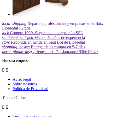
local_shipping
Reparto a profesionales y empresas en el Baix
Llobregat ¡Gratis!
lock
Compra 100% Segura con encriptación SSL
sentiment_satisfied
Más de 40 años de experiencia
store
Recogida en tienda en Sant Boi de Llobregat
shopping_basket
Entrega de tu compra en 5-7 días
perm_phone_msg
¿Tienes dudas? ¡Llámanos! 936615049
Nuestra empresa


Aviso legal
Sobre nosotros
Política de Privacidad
Tienda Online


Términos y condiciones