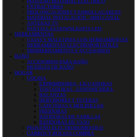
PEQUEÑO MATERIAL ELECTRICO
EXTRACTORES
PROLONGACIONES Y ENROLLACABLES
MATERIAL INSTALACIÓN - MINI CANAL
ANTENAS TV
PANTALLAS-DOWNLIGHTS LED
HERRAMIENTAS
CAJAS Y MALETINES CON HERRAMIENTAS
HERRAMIENTAS ELECTROPORTATILES
MINIHERRAMIENTA Y ACCESORIOS
BAÑO
ACCESORIOS PARA BAÑO
MUEBLES DE BAÑO
HOGAR
COCINA
EXPRIMIDORES - LICUADORAS
TOSTADORAS - SANDWICHERA
BALANZAS
HERVIDORES Y TETERAS
CAFETERAS Y MOLINILLOS
FREIDORAS
BATIDORAS DE VARILLAS
BATIDORAS DE VASO
PEQUEÑO ELECTRODOMESTICO
CARROS Y BOLSAS COMPRA