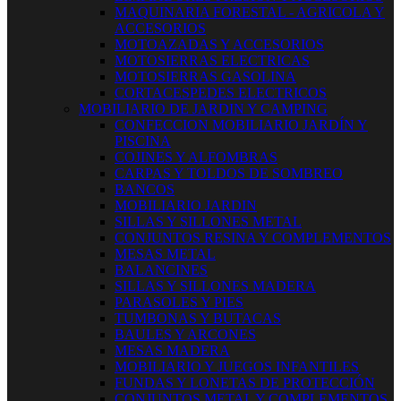
MAQUINARIA FORESTAL - AGRICOLA Y
ACCESORIOS
MOTOAZADAS Y ACCESORIOS
MOTOSIERRAS ELECTRICAS
MOTOSIERRAS GASOLINA
CORTACESPEDES ELECTRICOS
MOBILIARIO DE JARDIN Y CAMPING
CONFECCION MOBILIARIO JARDÍN Y
PISCINA
COJINES Y ALFOMBRAS
CARPAS Y TOLDOS DE SOMBREO
BANCOS
MOBILIARIO JARDIN
SILLAS Y SILLONES METAL
CONJUNTOS RESINA Y COMPLEMENTOS
MESAS METAL
BALANCINES
SILLAS Y SILLONES MADERA
PARASOLES Y PIES
TUMBONAS Y BUTACAS
BAULES Y ARCONES
MESAS MADERA
MOBILIARIO Y JUEGOS INFANTILES
FUNDAS Y LONETAS DE PROTECCIÓN
CONJUNTOS METAL Y COMPLEMENTOS