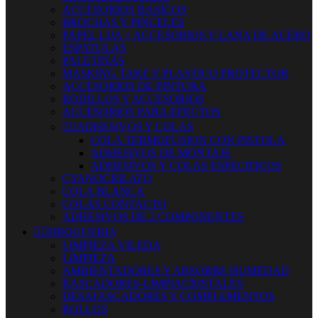
ACCESORIOS BASICOS
BROCHAS Y PINCELES
PAPEL LIJA + ACCESORIOS Y LANA DE ACERO
ESPATULAS
PALETINAS
MASKING TAKE Y PLASTICO PROTECTOR
ACCESORIOS DE PINTURA
RODILLOS Y ACCESORIOS
ACCESORIOS PARA EFECTOS


ADHESIVOS Y COLAS
COLA TERMOFUSION CON PISTOLA
ADHESIVOS DE MONTAJE
ADHESIVOS Y COLAS ESPECIFICOS
CYANOCRILATO
COLA BLANCA
COLAS CONTACTO
ADHESIVOS DE 2 COMPONENTES


DROGUERIA
LIMPIEZA VILEDA
LIMPIEZA
AMBIENTADORES Y ABSORBE HUMEDAD
RASCADORES-LIMPIACRISTALES
DESATASCADORES Y COMPLEMENTOS
ROLLOS