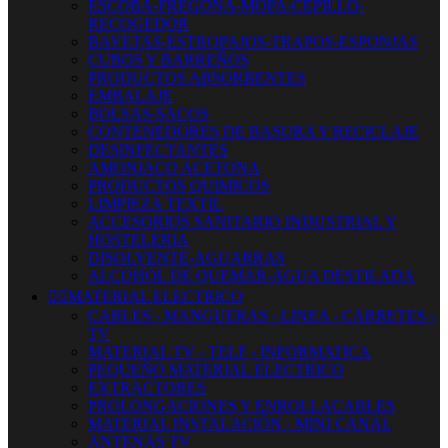
ESCOBA-FREGONA-MOPA-CEPILLO-
RECOGEDOR
BAYETAS-ESTROPAJOS-TRAPOS-ESPONJAS
CUBOS Y BARREÑOS
PRODUCTOS ABSORBENTES
EMBALAJE
BOLSAS-SACOS
CONTENEDORES DE BASURA Y RECICLAJE
DESINFECTANTES
AMONIACO ACETONA
PRODUCTOS QUIMICOS
LIMPIEZA TEXTIL
ACCESORIOS SANITARIO INDUSTRIAL Y
HOSTELERIA
DISOLVENTE-AGUARRAS
ALCOHOL DE QUEMAR-AGUA DESTILADA


MATERIAL ELECTRICO
CABLES - MANGUERAS - LINEA - CARRETES -
TV
MATERIAL TV - TELF - INFORMATICA
PEQUEÑO MATERIAL ELECTRICO
EXTRACTORES
PROLONGACIONES Y ENROLLACABLES
MATERIAL INSTALACIÓN - MINI CANAL
ANTENAS TV