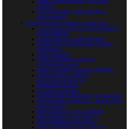
TIJERAS PODADORAS - NAVAJAS
INJERTO
CULTIVADORES - BINADORES Y
AIREADORES


MAQUINARIA JARDIN Y AGRICOLA
ACCESORIOS MAQUINARIA JARDIN Y
CONSUMIBLES
ASPIRADORES Y SOPLADORES
BARREDORA PEINADORA CESPED
ARTIFICIAL
CORTABORDES
CORTACESPED GASOLINA
AUTOPROPULSION
CORTACESPED GASOLINA EMPUJE
CORTASETOS Y TIJERAS
ELECTROPORTATILES
DESBROZADORAS
ESCARIFICADORES
LIMPIADORES PRESION Y ACCESORIOS
MAQUINARIA FORESTAL - AGRICOLA Y
ACCESORIOS
MOTOAZADAS Y ACCESORIOS
MOTOSIERRAS ELECTRICAS
MOTOSIERRAS GASOLINA
CORTACESPEDES ELECTRICOS