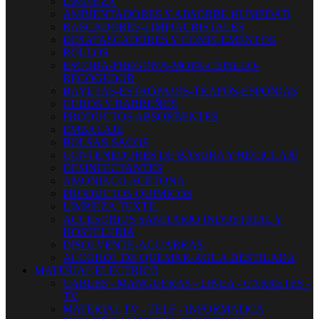
LIMPIEZA
AMBIENTADORES Y ABSORBE HUMEDAD
RASCADORES-LIMPIACRISTALES
DESATASCADORES Y COMPLEMENTOS
ROLLOS
ESCOBA-FREGONA-MOPA-CEPILLO-
RECOGEDOR
BAYETAS-ESTROPAJOS-TRAPOS-ESPONJAS
CUBOS Y BARREÑOS
PRODUCTOS ABSORBENTES
EMBALAJE
BOLSAS-SACOS
CONTENEDORES DE BASURA Y RECICLAJE
DESINFECTANTES
AMONIACO ACETONA
PRODUCTOS QUIMICOS
LIMPIEZA TEXTIL
ACCESORIOS SANITARIO INDUSTRIAL Y
HOSTELERIA
DISOLVENTE-AGUARRAS
ALCOHOL DE QUEMAR-AGUA DESTILADA
MATERIAL ELECTRICO
CABLES - MANGUERAS - LINEA - CARRETES -
TV
MATERIAL TV - TELF - INFORMATICA