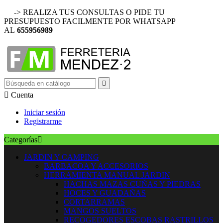
-> REALIZA TUS CONSULTAS O PIDE TU
PRESUPUESTO FACILMENTE POR WHATSAPP
AL
655956989


Cuenta
Iniciar sesión
Registrarme
Categorías

JARDIN Y CAMPING
BARBACOA Y ACCESORIOS
HERRAMIENTA MANUAL JARDIN
HACHAS MAZAS CUÑAS Y PIEDRAS
HOCES Y GUADAÑAS
CORTARRAMAS
MANGOS SUELTOS
RECOGEDORES ESCOBAS RASTRILLOS