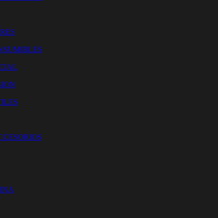
O
ORES
NSUMIBLES
CIAL
SION
ILES
ACCESORIOS
CINA