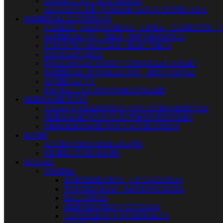
DISOLVENTE-AGUARRAS
ALCOHOL DE QUEMAR-AGUA DESTILADA
MATERIAL ELECTRICO
CABLES - MANGUERAS - LINEA - CARRETES - 
MATERIAL TV - TELF - INFORMATICA
PEQUEÑO MATERIAL ELECTRICO
EXTRACTORES
PROLONGACIONES Y ENROLLACABLES
MATERIAL INSTALACIÓN - MINI CANAL
ANTENAS TV
PANTALLAS-DOWNLIGHTS LED
HERRAMIENTAS
CAJAS Y MALETINES CON HERRAMIENTAS
HERRAMIENTAS ELECTROPORTATILES
MINIHERRAMIENTA Y ACCESORIOS
BAÑO
ACCESORIOS PARA BAÑO
MUEBLES DE BAÑO
HOGAR
COCINA
EXPRIMIDORES - LICUADORAS
TOSTADORAS - SANDWICHERA
BALANZAS
HERVIDORES Y TETERAS
CAFETERAS Y MOLINILLOS