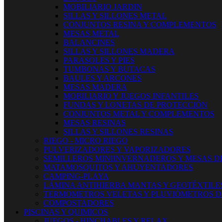
MOBILIARIO JARDIN
SILLAS Y SILLONES METAL
CONJUNTOS RESINA Y COMPLEMENTOS
MESAS METAL
BALANCINES
SILLAS Y SILLONES MADERA
PARASOLES Y PIES
TUMBONAS Y BUTACAS
BAULES Y ARCONES
MESAS MADERA
MOBILIARIO Y JUEGOS INFANTILES
FUNDAS Y LONETAS DE PROTECCIÓN
CONJUNTOS METAL Y COMPLEMENTOS
MESAS RESINAS
SILLAS Y SILLONES RESINAS
RIEGO - MICRO RIEGO
PULVERIZADORES Y VAPORIZADORES
SEMILLEROS MINIINVERNADEROS Y MESAS D
MATAMOSQUITOS Y AHUYENTADORES
CAMPING-PLAYA
LÁMINA ANTIHIERBA MANTAS Y GEOTÉXTILE
TERMOMETROS VELETAS Y PLUVIÓMETROS D
COMPOSTADORES
PISCINAS Y QUIMICOS
JUEGOS - HINCHABLES Y RELAX