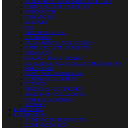
ACCESORIOS COCHE-MOTO-BICICLETA
CINTA AISLANTE - BURLETES
ORDENACION
KOMA TOOLS
HERRAJES
GAS
PRODUCTOS CELO
LINTERNAS
PILAS - BOTON - CARGADORES
CINTA AISLANTE - BURLETES
EMBALAJES
GRAPAS - TACOS - BRIDAS
ESCALERAS INDUSTRIALES Y DOMESTICAS
SIMON RACK
ZAPATOS DE PROTECCION
CUERDAS Y ALAMBRES
BUZONES
PERSIANAS - ACCESORIOS
ADHESIVOS Y SELLADORES
CABLES Y ALAMBRES
TIMBRES
FONTANERIA
ILUMINACION
ILUMINACION DECORATIVA
ILUMINACIÓN LED