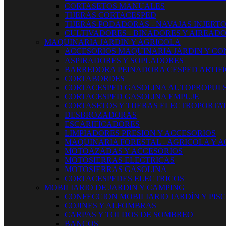
CORTASETOS MANUALES
TIJERAS CORTACESPED
TIJERAS PODADORAS - NAVAJAS INJERT
CULTIVADORES - BINADORES Y AIREAD
MAQUINARIA JARDIN Y AGRICOLA
ACCESORIOS MAQUINARIA JARDIN Y CO
ASPIRADORES Y SOPLADORES
BARREDORA PEINADORA CESPED ARTIFI
CORTABORDES
CORTACESPED GASOLINA AUTOPROPUL
CORTACESPED GASOLINA EMPUJE
CORTASETOS Y TIJERAS ELECTROPORTAT
DESBROZADORAS
ESCARIFICADORES
LIMPIADORES PRESION Y ACCESORIOS
MAQUINARIA FORESTAL - AGRICOLA Y 
MOTOAZADAS Y ACCESORIOS
MOTOSIERRAS ELECTRICAS
MOTOSIERRAS GASOLINA
CORTACESPEDES ELECTRICOS
MOBILIARIO DE JARDIN Y CAMPING
CONFECCION MOBILIARIO JARDÍN Y PIS
COJINES Y ALFOMBRAS
CARPAS Y TOLDOS DE SOMBREO
BANCOS