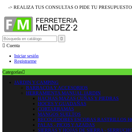
-> REALIZA TUS CONSULTAS O PIDE TU PRESUPUESTO


Cuenta
Iniciar sesión
Registrarme
Categorías

JARDIN Y CAMPING
BARBACOA Y ACCESORIOS
HERRAMIENTA MANUAL JARDIN
HACHAS MAZAS CUÑAS Y PIEDRAS
HOCES Y GUADAÑAS
CORTARRAMAS
MANGOS SUELTOS
RECOGEDORES ESCOBAS RASTRILLOS 
PALAS - PICOS Y AZADAS
SIERRAS Y HOJAS DE SIERRA - SERRUCH