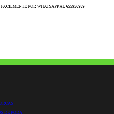
 FACILMENTE POR WHATSAPP AL
655956989
HORCAS
OS DE PODA