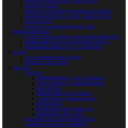
PEQUEÑO MATERIAL ELECTRICO
EXTRACTORES
PROLONGACIONES Y ENROLLACABLES
MATERIAL INSTALACIÓN - MINI CANAL
ANTENAS TV
PANTALLAS-DOWNLIGHTS LED
HERRAMIENTAS
CAJAS Y MALETINES CON HERRAMIENTAS
HERRAMIENTAS ELECTROPORTATILES
MINIHERRAMIENTA Y ACCESORIOS
BAÑO
ACCESORIOS PARA BAÑO
MUEBLES DE BAÑO
HOGAR
COCINA
EXPRIMIDORES - LICUADORAS
TOSTADORAS - SANDWICHERA
BALANZAS
HERVIDORES Y TETERAS
CAFETERAS Y MOLINILLOS
FREIDORAS
BATIDORAS DE VARILLAS
BATIDORAS DE VASO
PEQUEÑO ELECTRODOMESTICO
CARROS Y BOLSAS COMPRA