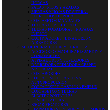
HORCAS
PALAS - PICOS Y AZADAS
SIERRAS Y HOJAS DE SIERRA -
SERRUCHOS DE PODA
CORTASETOS MANUALES
TIJERAS CORTACESPED
TIJERAS PODADORAS - NAVAJAS
INJERTO
CULTIVADORES - BINADORES Y
AIREADORES
MAQUINARIA JARDIN Y AGRICOLA
ACCESORIOS MAQUINARIA JARDIN Y
CONSUMIBLES
ASPIRADORES Y SOPLADORES
BARREDORA PEINADORA CESPED
ARTIFICIAL
CORTABORDES
CORTACESPED GASOLINA
AUTOPROPULSION
CORTACESPED GASOLINA EMPUJE
CORTASETOS Y TIJERAS
ELECTROPORTATILES
DESBROZADORAS
ESCARIFICADORES
LIMPIADORES PRESION Y ACCESORIOS