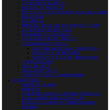
ACCESORIOS BASICOS
BROCHAS Y PINCELES
PAPEL LIJA + ACCESORIOS Y LANA DE ACERO
ESPATULAS
PALETINAS
MASKING TAKE Y PLASTICO PROTECTOR
ACCESORIOS DE PINTURA
RODILLOS Y ACCESORIOS
ACCESORIOS PARA EFECTOS


ADHESIVOS Y COLAS
COLA TERMOFUSION CON PISTOLA
ADHESIVOS DE MONTAJE
ADHESIVOS Y COLAS ESPECIFICOS
CYANOCRILATO
COLA BLANCA
COLAS CONTACTO
ADHESIVOS DE 2 COMPONENTES


DROGUERIA
LIMPIEZA VILEDA
LIMPIEZA
AMBIENTADORES Y ABSORBE HUMEDAD
RASCADORES-LIMPIACRISTALES
DESATASCADORES Y COMPLEMENTOS
ROLLOS