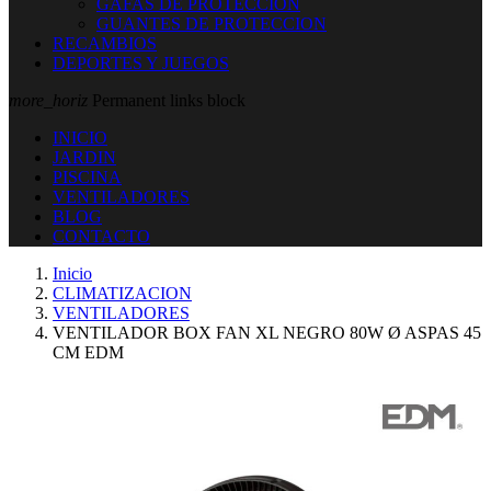
GAFAS DE PROTECCION
GUANTES DE PROTECCION
RECAMBIOS
DEPORTES Y JUEGOS
more_horiz
Permanent links block
INICIO
JARDIN
PISCINA
VENTILADORES
BLOG
CONTACTO
Inicio
CLIMATIZACION
VENTILADORES
VENTILADOR BOX FAN XL NEGRO 80W Ø ASPAS 45
CM EDM