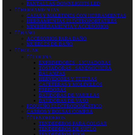
PANTALLAS-DOWNLIGHTS LED


HERRAMIENTAS
CAJAS Y MALETINES CON HERRAMIENTAS
HERRAMIENTAS ELECTROPORTATILES
MINIHERRAMIENTA Y ACCESORIOS


BAÑO
ACCESORIOS PARA BAÑO
MUEBLES DE BAÑO


HOGAR


COCINA
EXPRIMIDORES - LICUADORAS
TOSTADORAS - SANDWICHERA
BALANZAS
HERVIDORES Y TETERAS
CAFETERAS Y MOLINILLOS
FREIDORAS
BATIDORAS DE VARILLAS
BATIDORAS DE VASO
PEQUEÑO ELECTRODOMESTICO
CARROS Y BOLSAS COMPRA


TENDEDEROS
TENDEDEROS PARA COLGAR
TENDEDEROS DE SUELO
TENDEDEROS FIJOS