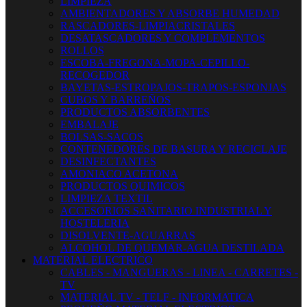
LIMPIEZA
AMBIENTADORES Y ABSORBE HUMEDAD
RASCADORES-LIMPIACRISTALES
DESATASCADORES Y COMPLEMENTOS
ROLLOS
ESCOBA-FREGONA-MOPA-CEPILLO-
RECOGEDOR
BAYETAS-ESTROPAJOS-TRAPOS-ESPONJAS
CUBOS Y BARREÑOS
PRODUCTOS ABSORBENTES
EMBALAJE
BOLSAS-SACOS
CONTENEDORES DE BASURA Y RECICLAJE
DESINFECTANTES
AMONIACO ACETONA
PRODUCTOS QUIMICOS
LIMPIEZA TEXTIL
ACCESORIOS SANITARIO INDUSTRIAL Y
HOSTELERIA
DISOLVENTE-AGUARRAS
ALCOHOL DE QUEMAR-AGUA DESTILADA
MATERIAL ELECTRICO
CABLES - MANGUERAS - LINEA - CARRETES -
TV
MATERIAL TV - TELF - INFORMATICA