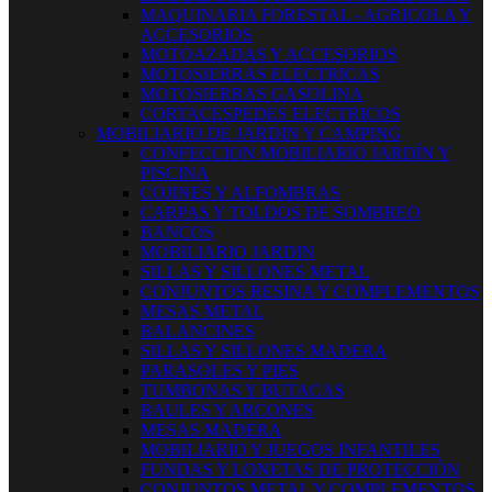
MAQUINARIA FORESTAL - AGRICOLA Y
ACCESORIOS
MOTOAZADAS Y ACCESORIOS
MOTOSIERRAS ELECTRICAS
MOTOSIERRAS GASOLINA
CORTACESPEDES ELECTRICOS
MOBILIARIO DE JARDIN Y CAMPING
CONFECCION MOBILIARIO JARDÍN Y
PISCINA
COJINES Y ALFOMBRAS
CARPAS Y TOLDOS DE SOMBREO
BANCOS
MOBILIARIO JARDIN
SILLAS Y SILLONES METAL
CONJUNTOS RESINA Y COMPLEMENTOS
MESAS METAL
BALANCINES
SILLAS Y SILLONES MADERA
PARASOLES Y PIES
TUMBONAS Y BUTACAS
BAULES Y ARCONES
MESAS MADERA
MOBILIARIO Y JUEGOS INFANTILES
FUNDAS Y LONETAS DE PROTECCIÓN
CONJUNTOS METAL Y COMPLEMENTOS