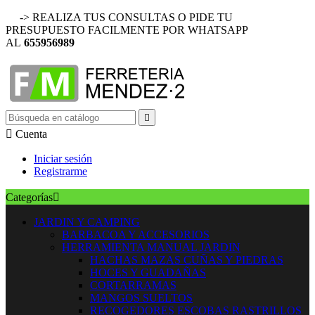
-> REALIZA TUS CONSULTAS O PIDE TU
PRESUPUESTO FACILMENTE POR WHATSAPP
AL
655956989


Cuenta
Iniciar sesión
Registrarme
Categorías

JARDIN Y CAMPING
BARBACOA Y ACCESORIOS
HERRAMIENTA MANUAL JARDIN
HACHAS MAZAS CUÑAS Y PIEDRAS
HOCES Y GUADAÑAS
CORTARRAMAS
MANGOS SUELTOS
RECOGEDORES ESCOBAS RASTRILLOS