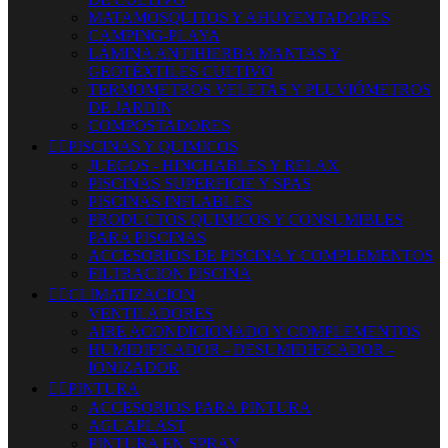
MATAMOSQUITOS Y AHUYENTADORES
CAMPING-PLAYA
LÁMINA ANTIHIERBA MANTAS Y
GEOTÉXTILES CULTIVO
TERMOMETROS VELETAS Y PLUVIÓMETROS
DE JARDÍN
COMPOSTADORES


PISCINAS Y QUIMICOS
JUEGOS - HINCHABLES Y RELAX
PISCINAS SUPERFICIE Y SPAS
PISCINAS INFLABLES
PRODUCTOS QUIMICOS Y CONSUMIBLES
PARA PISCINAS
ACCESORIOS DE PISCINA Y COMPLEMENTOS
FILTRACION PISCINA


CLIMATIZACION
VENTILADORES
AIRE ACONDICIONADO Y COMPLEMENTOS
HUMIDIFICADOR - DESUMIDIFICADOR -
IONIZADOR


PINTURA
ACCESORIOS PARA PINTURA
AGUAPLAST
PINTURA EN SPRAY