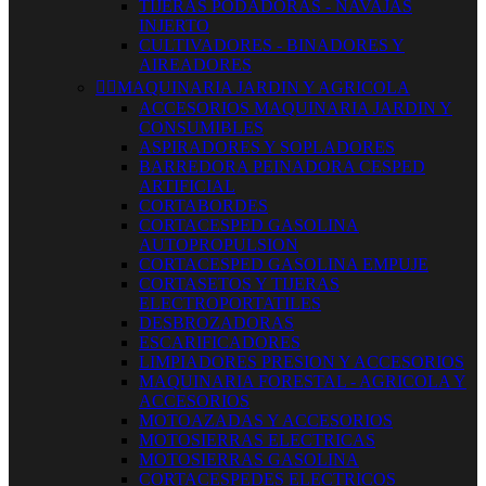
TIJERAS PODADORAS - NAVAJAS
INJERTO
CULTIVADORES - BINADORES Y
AIREADORES


MAQUINARIA JARDIN Y AGRICOLA
ACCESORIOS MAQUINARIA JARDIN Y
CONSUMIBLES
ASPIRADORES Y SOPLADORES
BARREDORA PEINADORA CESPED
ARTIFICIAL
CORTABORDES
CORTACESPED GASOLINA
AUTOPROPULSION
CORTACESPED GASOLINA EMPUJE
CORTASETOS Y TIJERAS
ELECTROPORTATILES
DESBROZADORAS
ESCARIFICADORES
LIMPIADORES PRESION Y ACCESORIOS
MAQUINARIA FORESTAL - AGRICOLA Y
ACCESORIOS
MOTOAZADAS Y ACCESORIOS
MOTOSIERRAS ELECTRICAS
MOTOSIERRAS GASOLINA
CORTACESPEDES ELECTRICOS