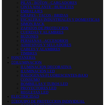
PILAS - BOTON - CARGADORES
CINTA AISLANTE - BURLETES
EMBALAJES
GRAPAS - TACOS - BRIDAS
ESCALERAS INDUSTRIALES Y DOMESTICAS
SIMON RACK
ZAPATOS DE PROTECCION
CUERDAS Y ALAMBRES
BUZONES
PERSIANAS - ACCESORIOS
ADHESIVOS Y SELLADORES
CABLES Y ALAMBRES
TIMBRES
FONTANERIA


ILUMINACION
ILUMINACION DECORATIVA
ILUMINACIÓN LED
HALOGENAS-FLUORESCENTES-BAJO
CONSUMO
BOMBILLAS Y TUBOS LED
PROYECTORES LED
REGLETAS LED
ELECTRICIDAD


EQUIPO DE PROTECCION INDIVIDUAL