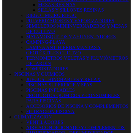
MESAS RESINAS
SILLAS Y SILLONES RESINAS
RIEGO - MICRO RIEGO
PULVERIZADORES Y VAPORIZADORES
SEMILLEROS MINIINVERNADEROS Y MESAS
DE CULTIVO
MATAMOSQUITOS Y AHUYENTADORES
CAMPING-PLAYA
LÁMINA ANTIHIERBA MANTAS Y
GEOTÉXTILES CULTIVO
TERMOMETROS VELETAS Y PLUVIÓMETROS
DE JARDÍN
COMPOSTADORES
PISCINAS Y QUIMICOS
JUEGOS - HINCHABLES Y RELAX
PISCINAS SUPERFICIE Y SPAS
PISCINAS INFLABLES
PRODUCTOS QUIMICOS Y CONSUMIBLES
PARA PISCINAS
ACCESORIOS DE PISCINA Y COMPLEMENTOS
FILTRACION PISCINA
CLIMATIZACION
VENTILADORES
AIRE ACONDICIONADO Y COMPLEMENTOS
HUMIDIFICADOR - DESUMIDIFICADOR -