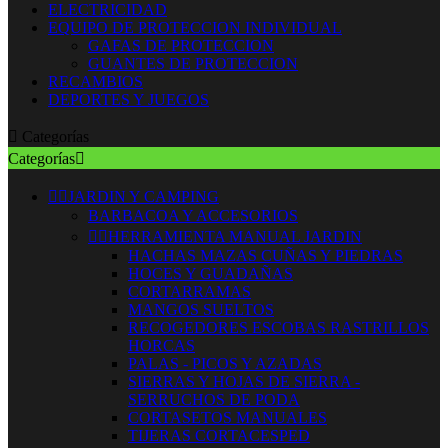
ELECTRICIDAD
EQUIPO DE PROTECCION INDIVIDUAL
GAFAS DE PROTECCION
GUANTES DE PROTECCION
RECAMBIOS
DEPORTES Y JUEGOS

Categorías
Categorías



JARDIN Y CAMPING
BARBACOA Y ACCESORIOS


HERRAMIENTA MANUAL JARDIN
HACHAS MAZAS CUÑAS Y PIEDRAS
HOCES Y GUADAÑAS
CORTARRAMAS
MANGOS SUELTOS
RECOGEDORES ESCOBAS RASTRILLOS
HORCAS
PALAS - PICOS Y AZADAS
SIERRAS Y HOJAS DE SIERRA -
SERRUCHOS DE PODA
CORTASETOS MANUALES
TIJERAS CORTACESPED