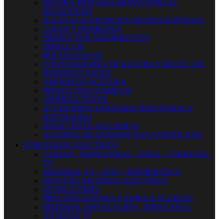
ESCOBA-FREGONA-MOPA-CEPILLO-
RECOGEDOR
BAYETAS-ESTROPAJOS-TRAPOS-ESPONJAS
CUBOS Y BARREÑOS
PRODUCTOS ABSORBENTES
EMBALAJE
BOLSAS-SACOS
CONTENEDORES DE BASURA Y RECICLAJE
DESINFECTANTES
AMONIACO ACETONA
PRODUCTOS QUIMICOS
LIMPIEZA TEXTIL
ACCESORIOS SANITARIO INDUSTRIAL Y
HOSTELERIA
DISOLVENTE-AGUARRAS
ALCOHOL DE QUEMAR-AGUA DESTILADA


MATERIAL ELECTRICO
CABLES - MANGUERAS - LINEA - CARRETES -
TV
MATERIAL TV - TELF - INFORMATICA
PEQUEÑO MATERIAL ELECTRICO
EXTRACTORES
PROLONGACIONES Y ENROLLACABLES
MATERIAL INSTALACIÓN - MINI CANAL
ANTENAS TV