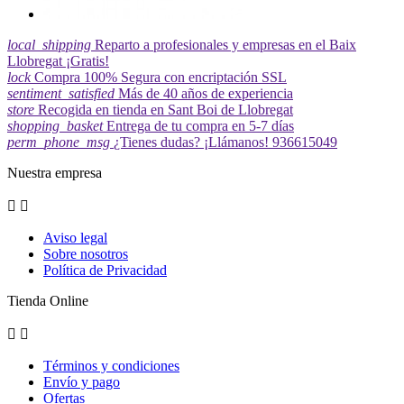
local_shipping
Reparto a profesionales y empresas en el Baix
Llobregat ¡Gratis!
lock
Compra 100% Segura con encriptación SSL
sentiment_satisfied
Más de 40 años de experiencia
store
Recogida en tienda en Sant Boi de Llobregat
shopping_basket
Entrega de tu compra en 5-7 días
perm_phone_msg
¿Tienes dudas? ¡Llámanos! 936615049
Nuestra empresa


Aviso legal
Sobre nosotros
Política de Privacidad
Tienda Online


Términos y condiciones
Envío y pago
Ofertas