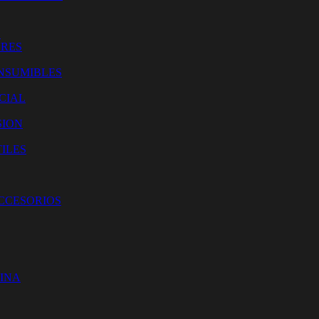
O
ORES
NSUMIBLES
CIAL
SION
ILES
ACCESORIOS
CINA