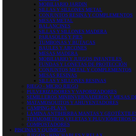
MOBILIARIO JARDIN
SILLAS Y SILLONES METAL
CONJUNTOS RESINA Y COMPLEMENTOS
MESAS METAL
BALANCINES
SILLAS Y SILLONES MADERA
PARASOLES Y PIES
TUMBONAS Y BUTACAS
BAULES Y ARCONES
MESAS MADERA
MOBILIARIO Y JUEGOS INFANTILES
FUNDAS Y LONETAS DE PROTECCIÓN
CONJUNTOS METAL Y COMPLEMENTOS
MESAS RESINAS
SILLAS Y SILLONES RESINAS
RIEGO - MICRO RIEGO
PULVERIZADORES Y VAPORIZADORES
SEMILLEROS MINIINVERNADEROS Y MESAS D
MATAMOSQUITOS Y AHUYENTADORES
CAMPING-PLAYA
LÁMINA ANTIHIERBA MANTAS Y GEOTÉXTILE
TERMOMETROS VELETAS Y PLUVIÓMETROS D
COMPOSTADORES
PISCINAS Y QUIMICOS
JUEGOS - HINCHABLES Y RELAX