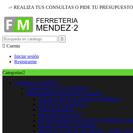
-> REALIZA TUS CONSULTAS O PIDE TU PRESUPUESTO


Cuenta
Iniciar sesión
Registrarme
Categorías

JARDIN Y CAMPING
BARBACOA Y ACCESORIOS
HERRAMIENTA MANUAL JARDIN
HACHAS MAZAS CUÑAS Y PIEDRAS
HOCES Y GUADAÑAS
CORTARRAMAS
MANGOS SUELTOS
RECOGEDORES ESCOBAS RASTRILLOS 
PALAS - PICOS Y AZADAS
SIERRAS Y HOJAS DE SIERRA - SERRUCH