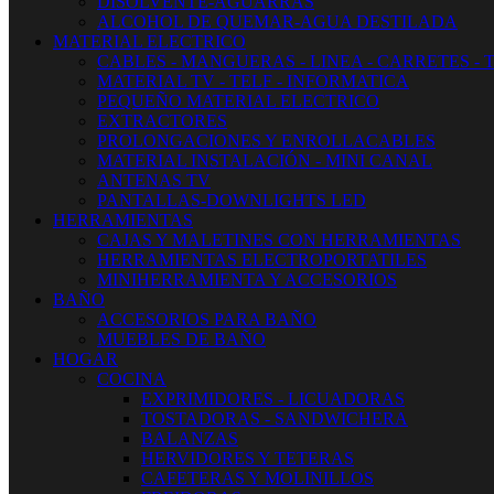
DISOLVENTE-AGUARRAS
ALCOHOL DE QUEMAR-AGUA DESTILADA
MATERIAL ELECTRICO
CABLES - MANGUERAS - LINEA - CARRETES - 
MATERIAL TV - TELF - INFORMATICA
PEQUEÑO MATERIAL ELECTRICO
EXTRACTORES
PROLONGACIONES Y ENROLLACABLES
MATERIAL INSTALACIÓN - MINI CANAL
ANTENAS TV
PANTALLAS-DOWNLIGHTS LED
HERRAMIENTAS
CAJAS Y MALETINES CON HERRAMIENTAS
HERRAMIENTAS ELECTROPORTATILES
MINIHERRAMIENTA Y ACCESORIOS
BAÑO
ACCESORIOS PARA BAÑO
MUEBLES DE BAÑO
HOGAR
COCINA
EXPRIMIDORES - LICUADORAS
TOSTADORAS - SANDWICHERA
BALANZAS
HERVIDORES Y TETERAS
CAFETERAS Y MOLINILLOS