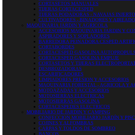
CORTASETOS MANUALES
TIJERAS CORTACESPED
TIJERAS PODADORAS - NAVAJAS INJERT
CULTIVADORES - BINADORES Y AIREAD
MAQUINARIA JARDIN Y AGRICOLA
ACCESORIOS MAQUINARIA JARDIN Y CO
ASPIRADORES Y SOPLADORES
BARREDORA PEINADORA CESPED ARTIFI
CORTABORDES
CORTACESPED GASOLINA AUTOPROPUL
CORTACESPED GASOLINA EMPUJE
CORTASETOS Y TIJERAS ELECTROPORTAT
DESBROZADORAS
ESCARIFICADORES
LIMPIADORES PRESION Y ACCESORIOS
MAQUINARIA FORESTAL - AGRICOLA Y 
MOTOAZADAS Y ACCESORIOS
MOTOSIERRAS ELECTRICAS
MOTOSIERRAS GASOLINA
CORTACESPEDES ELECTRICOS
MOBILIARIO DE JARDIN Y CAMPING
CONFECCION MOBILIARIO JARDÍN Y PIS
COJINES Y ALFOMBRAS
CARPAS Y TOLDOS DE SOMBREO
BANCOS