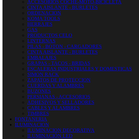
ACCESORIOS COCHE-MOTO-BICICLETA
CINTA AISLANTE - BURLETES
ORDENACION
KOMA TOOLS
HERRAJES
GAS
PRODUCTOS CELO
LINTERNAS
PILAS - BOTON - CARGADORES
CINTA AISLANTE - BURLETES
EMBALAJES
GRAPAS - TACOS - BRIDAS
ESCALERAS INDUSTRIALES Y DOMESTICAS
SIMON RACK
ZAPATOS DE PROTECCION
CUERDAS Y ALAMBRES
BUZONES
PERSIANAS - ACCESORIOS
ADHESIVOS Y SELLADORES
CABLES Y ALAMBRES
TIMBRES
FONTANERIA
ILUMINACION
ILUMINACION DECORATIVA
ILUMINACIÓN LED