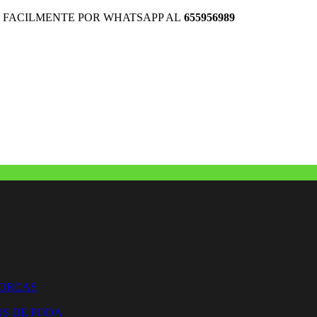
 FACILMENTE POR WHATSAPP AL
655956989
HORCAS
OS DE PODA