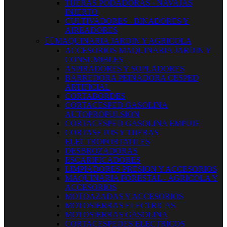
TIJERAS PODADORAS - NAVAJAS
INJERTO
CULTIVADORES - BINADORES Y
AIREADORES


MAQUINARIA JARDIN Y AGRICOLA
ACCESORIOS MAQUINARIA JARDIN Y
CONSUMIBLES
ASPIRADORES Y SOPLADORES
BARREDORA PEINADORA CESPED
ARTIFICIAL
CORTABORDES
CORTACESPED GASOLINA
AUTOPROPULSION
CORTACESPED GASOLINA EMPUJE
CORTASETOS Y TIJERAS
ELECTROPORTATILES
DESBROZADORAS
ESCARIFICADORES
LIMPIADORES PRESION Y ACCESORIOS
MAQUINARIA FORESTAL - AGRICOLA Y
ACCESORIOS
MOTOAZADAS Y ACCESORIOS
MOTOSIERRAS ELECTRICAS
MOTOSIERRAS GASOLINA
CORTACESPEDES ELECTRICOS