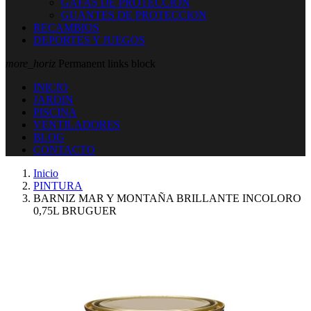
GAFAS DE PROTECCION
GUANTES DE PROTECCION
RECAMBIOS
DEPORTES Y JUEGOS
more_horiz
Permanent links block
INICIO
JARDIN
PISCINA
VENTILADORES
BLOG
CONTACTO
Inicio
PINTURA
BARNIZ MAR Y MONTAÑA BRILLANTE INCOLORO
0,75L BRUGUER