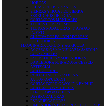
HORCAS
PALAS - PICOS Y AZADAS
SIERRAS Y HOJAS DE SIERRA -
SERRUCHOS DE PODA
CORTASETOS MANUALES
TIJERAS CORTACESPED
TIJERAS PODADORAS - NAVAJAS
INJERTO
CULTIVADORES - BINADORES Y
AIREADORES
MAQUINARIA JARDIN Y AGRICOLA
ACCESORIOS MAQUINARIA JARDIN Y
CONSUMIBLES
ASPIRADORES Y SOPLADORES
BARREDORA PEINADORA CESPED
ARTIFICIAL
CORTABORDES
CORTACESPED GASOLINA
AUTOPROPULSION
CORTACESPED GASOLINA EMPUJE
CORTASETOS Y TIJERAS
ELECTROPORTATILES
DESBROZADORAS
ESCARIFICADORES
LIMPIADORES PRESION Y ACCESORIOS