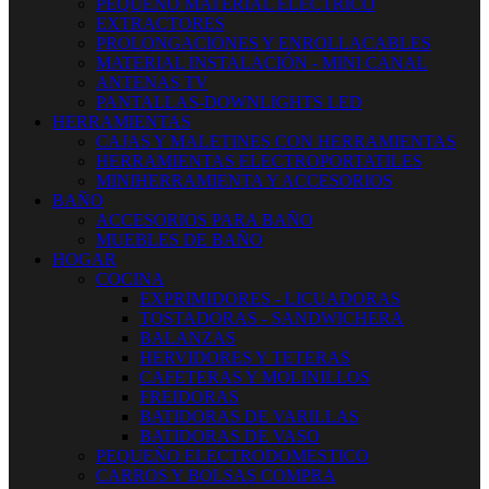
PEQUEÑO MATERIAL ELECTRICO
EXTRACTORES
PROLONGACIONES Y ENROLLACABLES
MATERIAL INSTALACIÓN - MINI CANAL
ANTENAS TV
PANTALLAS-DOWNLIGHTS LED
HERRAMIENTAS
CAJAS Y MALETINES CON HERRAMIENTAS
HERRAMIENTAS ELECTROPORTATILES
MINIHERRAMIENTA Y ACCESORIOS
BAÑO
ACCESORIOS PARA BAÑO
MUEBLES DE BAÑO
HOGAR
COCINA
EXPRIMIDORES - LICUADORAS
TOSTADORAS - SANDWICHERA
BALANZAS
HERVIDORES Y TETERAS
CAFETERAS Y MOLINILLOS
FREIDORAS
BATIDORAS DE VARILLAS
BATIDORAS DE VASO
PEQUEÑO ELECTRODOMESTICO
CARROS Y BOLSAS COMPRA