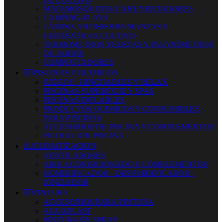
MATAMOSQUITOS Y AHUYENTADORES
CAMPING-PLAYA
LÁMINA ANTIHIERBA MANTAS Y
GEOTÉXTILES CULTIVO
TERMOMETROS VELETAS Y PLUVIÓMETROS
DE JARDÍN
COMPOSTADORES


PISCINAS Y QUIMICOS
JUEGOS - HINCHABLES Y RELAX
PISCINAS SUPERFICIE Y SPAS
PISCINAS INFLABLES
PRODUCTOS QUIMICOS Y CONSUMIBLES
PARA PISCINAS
ACCESORIOS DE PISCINA Y COMPLEMENTOS
FILTRACION PISCINA


CLIMATIZACION
VENTILADORES
AIRE ACONDICIONADO Y COMPLEMENTOS
HUMIDIFICADOR - DESUMIDIFICADOR -
IONIZADOR


PINTURA
ACCESORIOS PARA PINTURA
AGUAPLAST
PINTURA EN SPRAY