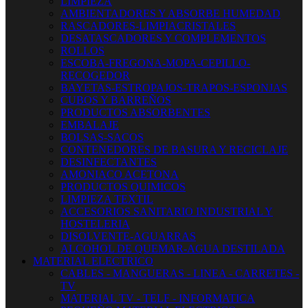
LIMPIEZA
AMBIENTADORES Y ABSORBE HUMEDAD
RASCADORES-LIMPIACRISTALES
DESATASCADORES Y COMPLEMENTOS
ROLLOS
ESCOBA-FREGONA-MOPA-CEPILLO-
RECOGEDOR
BAYETAS-ESTROPAJOS-TRAPOS-ESPONJAS
CUBOS Y BARREÑOS
PRODUCTOS ABSORBENTES
EMBALAJE
BOLSAS-SACOS
CONTENEDORES DE BASURA Y RECICLAJE
DESINFECTANTES
AMONIACO ACETONA
PRODUCTOS QUIMICOS
LIMPIEZA TEXTIL
ACCESORIOS SANITARIO INDUSTRIAL Y
HOSTELERIA
DISOLVENTE-AGUARRAS
ALCOHOL DE QUEMAR-AGUA DESTILADA
MATERIAL ELECTRICO
CABLES - MANGUERAS - LINEA - CARRETES -
TV
MATERIAL TV - TELF - INFORMATICA