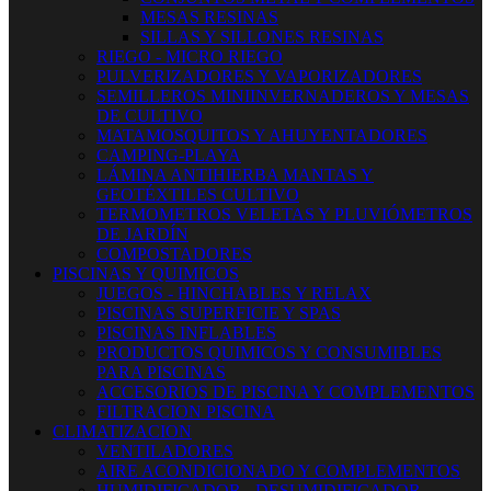
MESAS RESINAS
SILLAS Y SILLONES RESINAS
RIEGO - MICRO RIEGO
PULVERIZADORES Y VAPORIZADORES
SEMILLEROS MINIINVERNADEROS Y MESAS
DE CULTIVO
MATAMOSQUITOS Y AHUYENTADORES
CAMPING-PLAYA
LÁMINA ANTIHIERBA MANTAS Y
GEOTÉXTILES CULTIVO
TERMOMETROS VELETAS Y PLUVIÓMETROS
DE JARDÍN
COMPOSTADORES
PISCINAS Y QUIMICOS
JUEGOS - HINCHABLES Y RELAX
PISCINAS SUPERFICIE Y SPAS
PISCINAS INFLABLES
PRODUCTOS QUIMICOS Y CONSUMIBLES
PARA PISCINAS
ACCESORIOS DE PISCINA Y COMPLEMENTOS
FILTRACION PISCINA
CLIMATIZACION
VENTILADORES
AIRE ACONDICIONADO Y COMPLEMENTOS
HUMIDIFICADOR - DESUMIDIFICADOR -