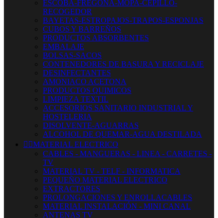
ESCOBA-FREGONA-MOPA-CEPILLO-
RECOGEDOR
BAYETAS-ESTROPAJOS-TRAPOS-ESPONJAS
CUBOS Y BARREÑOS
PRODUCTOS ABSORBENTES
EMBALAJE
BOLSAS-SACOS
CONTENEDORES DE BASURA Y RECICLAJE
DESINFECTANTES
AMONIACO ACETONA
PRODUCTOS QUIMICOS
LIMPIEZA TEXTIL
ACCESORIOS SANITARIO INDUSTRIAL Y
HOSTELERIA
DISOLVENTE-AGUARRAS
ALCOHOL DE QUEMAR-AGUA DESTILADA


MATERIAL ELECTRICO
CABLES - MANGUERAS - LINEA - CARRETES -
TV
MATERIAL TV - TELF - INFORMATICA
PEQUEÑO MATERIAL ELECTRICO
EXTRACTORES
PROLONGACIONES Y ENROLLACABLES
MATERIAL INSTALACIÓN - MINI CANAL
ANTENAS TV