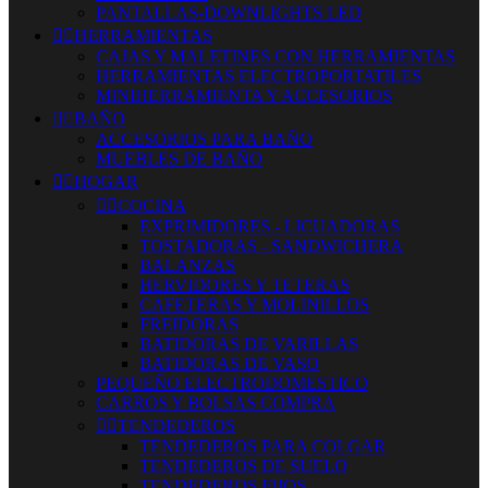
PANTALLAS-DOWNLIGHTS LED


HERRAMIENTAS
CAJAS Y MALETINES CON HERRAMIENTAS
HERRAMIENTAS ELECTROPORTATILES
MINIHERRAMIENTA Y ACCESORIOS


BAÑO
ACCESORIOS PARA BAÑO
MUEBLES DE BAÑO


HOGAR


COCINA
EXPRIMIDORES - LICUADORAS
TOSTADORAS - SANDWICHERA
BALANZAS
HERVIDORES Y TETERAS
CAFETERAS Y MOLINILLOS
FREIDORAS
BATIDORAS DE VARILLAS
BATIDORAS DE VASO
PEQUEÑO ELECTRODOMESTICO
CARROS Y BOLSAS COMPRA


TENDEDEROS
TENDEDEROS PARA COLGAR
TENDEDEROS DE SUELO
TENDEDEROS FIJOS