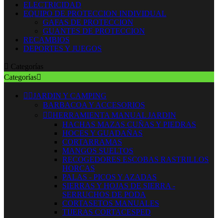
ELECTRICIDAD
EQUIPO DE PROTECCION INDIVIDUAL
GAFAS DE PROTECCION
GUANTES DE PROTECCION
RECAMBIOS
DEPORTES Y JUEGOS

Categorías
Categorías



JARDIN Y CAMPING
BARBACOA Y ACCESORIOS


HERRAMIENTA MANUAL JARDIN
HACHAS MAZAS CUÑAS Y PIEDRAS
HOCES Y GUADAÑAS
CORTARRAMAS
MANGOS SUELTOS
RECOGEDORES ESCOBAS RASTRILLOS
HORCAS
PALAS - PICOS Y AZADAS
SIERRAS Y HOJAS DE SIERRA -
SERRUCHOS DE PODA
CORTASETOS MANUALES
TIJERAS CORTACESPED