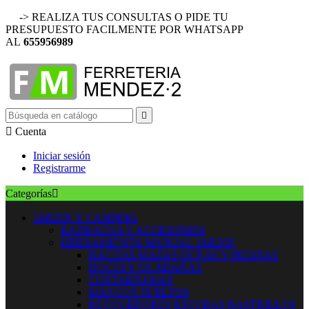
-> REALIZA TUS CONSULTAS O PIDE TU
PRESUPUESTO FACILMENTE POR WHATSAPP
AL
655956989


Cuenta
Iniciar sesión
Registrarme
Categorías

JARDIN Y CAMPING
BARBACOA Y ACCESORIOS
HERRAMIENTA MANUAL JARDIN
HACHAS MAZAS CUÑAS Y PIEDRAS
HOCES Y GUADAÑAS
CORTARRAMAS
MANGOS SUELTOS
RECOGEDORES ESCOBAS RASTRILLOS