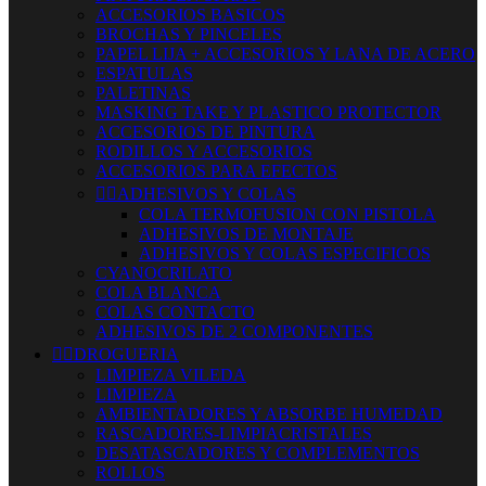
ACCESORIOS BASICOS
BROCHAS Y PINCELES
PAPEL LIJA + ACCESORIOS Y LANA DE ACERO
ESPATULAS
PALETINAS
MASKING TAKE Y PLASTICO PROTECTOR
ACCESORIOS DE PINTURA
RODILLOS Y ACCESORIOS
ACCESORIOS PARA EFECTOS


ADHESIVOS Y COLAS
COLA TERMOFUSION CON PISTOLA
ADHESIVOS DE MONTAJE
ADHESIVOS Y COLAS ESPECIFICOS
CYANOCRILATO
COLA BLANCA
COLAS CONTACTO
ADHESIVOS DE 2 COMPONENTES


DROGUERIA
LIMPIEZA VILEDA
LIMPIEZA
AMBIENTADORES Y ABSORBE HUMEDAD
RASCADORES-LIMPIACRISTALES
DESATASCADORES Y COMPLEMENTOS
ROLLOS