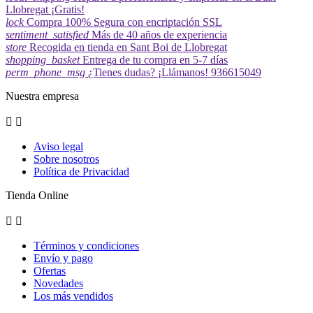
Llobregat ¡Gratis!
lock
Compra 100% Segura con encriptación SSL
sentiment_satisfied
Más de 40 años de experiencia
store
Recogida en tienda en Sant Boi de Llobregat
shopping_basket
Entrega de tu compra en 5-7 días
perm_phone_msg
¿Tienes dudas? ¡Llámanos! 936615049
Nuestra empresa


Aviso legal
Sobre nosotros
Política de Privacidad
Tienda Online


Términos y condiciones
Envío y pago
Ofertas
Novedades
Los más vendidos