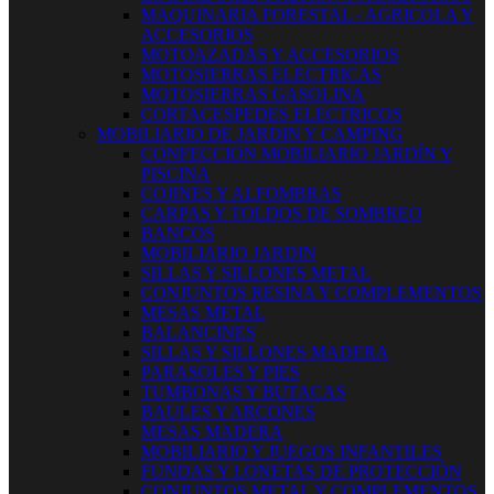
MAQUINARIA FORESTAL - AGRICOLA Y
ACCESORIOS
MOTOAZADAS Y ACCESORIOS
MOTOSIERRAS ELECTRICAS
MOTOSIERRAS GASOLINA
CORTACESPEDES ELECTRICOS
MOBILIARIO DE JARDIN Y CAMPING
CONFECCION MOBILIARIO JARDÍN Y
PISCINA
COJINES Y ALFOMBRAS
CARPAS Y TOLDOS DE SOMBREO
BANCOS
MOBILIARIO JARDIN
SILLAS Y SILLONES METAL
CONJUNTOS RESINA Y COMPLEMENTOS
MESAS METAL
BALANCINES
SILLAS Y SILLONES MADERA
PARASOLES Y PIES
TUMBONAS Y BUTACAS
BAULES Y ARCONES
MESAS MADERA
MOBILIARIO Y JUEGOS INFANTILES
FUNDAS Y LONETAS DE PROTECCIÓN
CONJUNTOS METAL Y COMPLEMENTOS