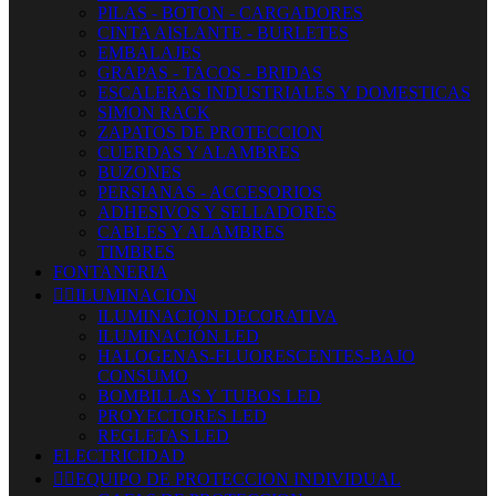
PILAS - BOTON - CARGADORES
CINTA AISLANTE - BURLETES
EMBALAJES
GRAPAS - TACOS - BRIDAS
ESCALERAS INDUSTRIALES Y DOMESTICAS
SIMON RACK
ZAPATOS DE PROTECCION
CUERDAS Y ALAMBRES
BUZONES
PERSIANAS - ACCESORIOS
ADHESIVOS Y SELLADORES
CABLES Y ALAMBRES
TIMBRES
FONTANERIA


ILUMINACION
ILUMINACION DECORATIVA
ILUMINACIÓN LED
HALOGENAS-FLUORESCENTES-BAJO
CONSUMO
BOMBILLAS Y TUBOS LED
PROYECTORES LED
REGLETAS LED
ELECTRICIDAD


EQUIPO DE PROTECCION INDIVIDUAL