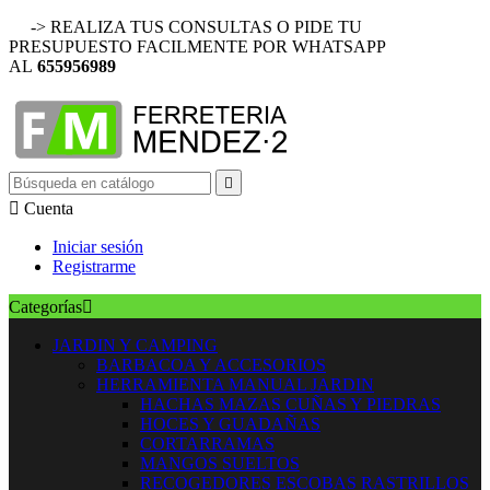
-> REALIZA TUS CONSULTAS O PIDE TU
PRESUPUESTO FACILMENTE POR WHATSAPP
AL
655956989


Cuenta
Iniciar sesión
Registrarme
Categorías

JARDIN Y CAMPING
BARBACOA Y ACCESORIOS
HERRAMIENTA MANUAL JARDIN
HACHAS MAZAS CUÑAS Y PIEDRAS
HOCES Y GUADAÑAS
CORTARRAMAS
MANGOS SUELTOS
RECOGEDORES ESCOBAS RASTRILLOS