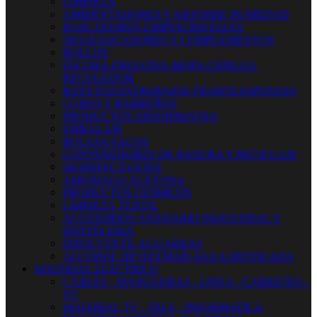
LIMPIEZA
AMBIENTADORES Y ABSORBE HUMEDAD
RASCADORES-LIMPIACRISTALES
DESATASCADORES Y COMPLEMENTOS
ROLLOS
ESCOBA-FREGONA-MOPA-CEPILLO-
RECOGEDOR
BAYETAS-ESTROPAJOS-TRAPOS-ESPONJAS
CUBOS Y BARREÑOS
PRODUCTOS ABSORBENTES
EMBALAJE
BOLSAS-SACOS
CONTENEDORES DE BASURA Y RECICLAJE
DESINFECTANTES
AMONIACO ACETONA
PRODUCTOS QUIMICOS
LIMPIEZA TEXTIL
ACCESORIOS SANITARIO INDUSTRIAL Y
HOSTELERIA
DISOLVENTE-AGUARRAS
ALCOHOL DE QUEMAR-AGUA DESTILADA
MATERIAL ELECTRICO
CABLES - MANGUERAS - LINEA - CARRETES -
TV
MATERIAL TV - TELF - INFORMATICA