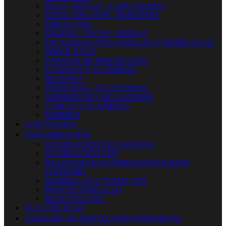
PILAS - BOTON - CARGADORES
CINTA AISLANTE - BURLETES
EMBALAJES
GRAPAS - TACOS - BRIDAS
ESCALERAS INDUSTRIALES Y DOMESTICAS
SIMON RACK
ZAPATOS DE PROTECCION
CUERDAS Y ALAMBRES
BUZONES
PERSIANAS - ACCESORIOS
ADHESIVOS Y SELLADORES
CABLES Y ALAMBRES
TIMBRES
FONTANERIA


ILUMINACION
ILUMINACION DECORATIVA
ILUMINACIÓN LED
HALOGENAS-FLUORESCENTES-BAJO
CONSUMO
BOMBILLAS Y TUBOS LED
PROYECTORES LED
REGLETAS LED
ELECTRICIDAD


EQUIPO DE PROTECCION INDIVIDUAL