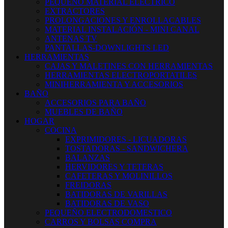
PEQUEÑO MATERIAL ELECTRICO
EXTRACTORES
PROLONGACIONES Y ENROLLACABLES
MATERIAL INSTALACIÓN - MINI CANAL
ANTENAS TV
PANTALLAS-DOWNLIGHTS LED
HERRAMIENTAS
CAJAS Y MALETINES CON HERRAMIENTAS
HERRAMIENTAS ELECTROPORTATILES
MINIHERRAMIENTA Y ACCESORIOS
BAÑO
ACCESORIOS PARA BAÑO
MUEBLES DE BAÑO
HOGAR
COCINA
EXPRIMIDORES - LICUADORAS
TOSTADORAS - SANDWICHERA
BALANZAS
HERVIDORES Y TETERAS
CAFETERAS Y MOLINILLOS
FREIDORAS
BATIDORAS DE VARILLAS
BATIDORAS DE VASO
PEQUEÑO ELECTRODOMESTICO
CARROS Y BOLSAS COMPRA