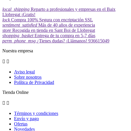
local_shipping
Reparto a profesionales y empresas en el Baix
Llobregat ¡Gratis!
lock
Compra 100% Segura con encriptación SSL
sentiment_satisfied
Más de 40 años de experiencia
store
Recogida en tienda en Sant Boi de Llobregat
shopping_basket
Entrega de tu compra en 5-7 días
perm_phone_msg
¿Tienes dudas? ¡Llámanos! 936615049
Nuestra empresa


Aviso legal
Sobre nosotros
Política de Privacidad
Tienda Online


Términos y condiciones
Envío y pago
Ofertas
Novedades