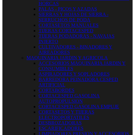
HORCAS
PALAS - PICOS Y AZADAS
SIERRAS Y HOJAS DE SIERRA -
SERRUCHOS DE PODA
CORTASETOS MANUALES
TIJERAS CORTACESPED
TIJERAS PODADORAS - NAVAJAS
INJERTO
CULTIVADORES - BINADORES Y
AIREADORES
MAQUINARIA JARDIN Y AGRICOLA
ACCESORIOS MAQUINARIA JARDIN Y
CONSUMIBLES
ASPIRADORES Y SOPLADORES
BARREDORA PEINADORA CESPED
ARTIFICIAL
CORTABORDES
CORTACESPED GASOLINA
AUTOPROPULSION
CORTACESPED GASOLINA EMPUJE
CORTASETOS Y TIJERAS
ELECTROPORTATILES
DESBROZADORAS
ESCARIFICADORES
LIMPIADORES PRESION Y ACCESORIOS