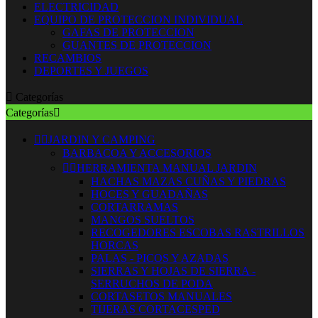
ELECTRICIDAD
EQUIPO DE PROTECCION INDIVIDUAL
GAFAS DE PROTECCION
GUANTES DE PROTECCION
RECAMBIOS
DEPORTES Y JUEGOS

Categorías
Categorías



JARDIN Y CAMPING
BARBACOA Y ACCESORIOS


HERRAMIENTA MANUAL JARDIN
HACHAS MAZAS CUÑAS Y PIEDRAS
HOCES Y GUADAÑAS
CORTARRAMAS
MANGOS SUELTOS
RECOGEDORES ESCOBAS RASTRILLOS
HORCAS
PALAS - PICOS Y AZADAS
SIERRAS Y HOJAS DE SIERRA -
SERRUCHOS DE PODA
CORTASETOS MANUALES
TIJERAS CORTACESPED