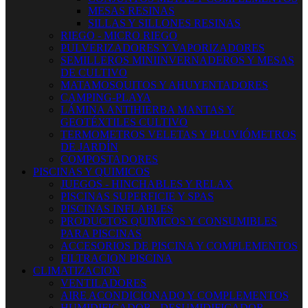
MESAS RESINAS
SILLAS Y SILLONES RESINAS
RIEGO - MICRO RIEGO
PULVERIZADORES Y VAPORIZADORES
SEMILLEROS MINIINVERNADEROS Y MESAS
DE CULTIVO
MATAMOSQUITOS Y AHUYENTADORES
CAMPING-PLAYA
LÁMINA ANTIHIERBA MANTAS Y
GEOTÉXTILES CULTIVO
TERMOMETROS VELETAS Y PLUVIÓMETROS
DE JARDÍN
COMPOSTADORES
PISCINAS Y QUIMICOS
JUEGOS - HINCHABLES Y RELAX
PISCINAS SUPERFICIE Y SPAS
PISCINAS INFLABLES
PRODUCTOS QUIMICOS Y CONSUMIBLES
PARA PISCINAS
ACCESORIOS DE PISCINA Y COMPLEMENTOS
FILTRACION PISCINA
CLIMATIZACION
VENTILADORES
AIRE ACONDICIONADO Y COMPLEMENTOS
HUMIDIFICADOR - DESUMIDIFICADOR -