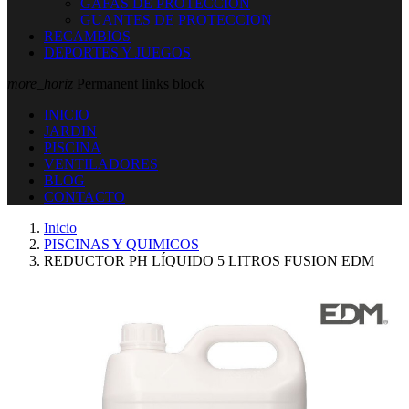
GAFAS DE PROTECCION
GUANTES DE PROTECCION
RECAMBIOS
DEPORTES Y JUEGOS
more_horiz
Permanent links block
INICIO
JARDIN
PISCINA
VENTILADORES
BLOG
CONTACTO
Inicio
PISCINAS Y QUIMICOS
REDUCTOR PH LÍQUIDO 5 LITROS FUSION EDM