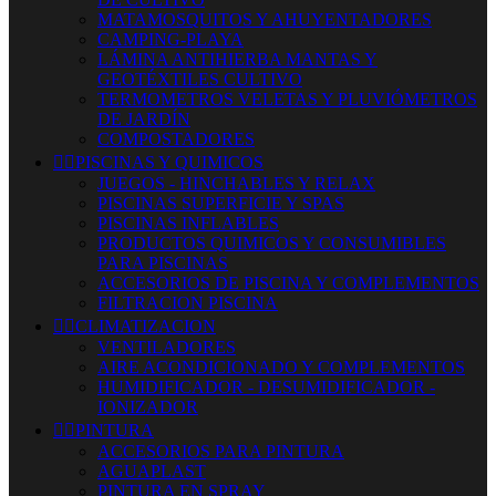
MATAMOSQUITOS Y AHUYENTADORES
CAMPING-PLAYA
LÁMINA ANTIHIERBA MANTAS Y
GEOTÉXTILES CULTIVO
TERMOMETROS VELETAS Y PLUVIÓMETROS
DE JARDÍN
COMPOSTADORES


PISCINAS Y QUIMICOS
JUEGOS - HINCHABLES Y RELAX
PISCINAS SUPERFICIE Y SPAS
PISCINAS INFLABLES
PRODUCTOS QUIMICOS Y CONSUMIBLES
PARA PISCINAS
ACCESORIOS DE PISCINA Y COMPLEMENTOS
FILTRACION PISCINA


CLIMATIZACION
VENTILADORES
AIRE ACONDICIONADO Y COMPLEMENTOS
HUMIDIFICADOR - DESUMIDIFICADOR -
IONIZADOR


PINTURA
ACCESORIOS PARA PINTURA
AGUAPLAST
PINTURA EN SPRAY