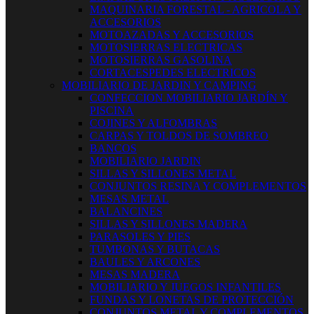
MAQUINARIA FORESTAL - AGRICOLA Y
ACCESORIOS
MOTOAZADAS Y ACCESORIOS
MOTOSIERRAS ELECTRICAS
MOTOSIERRAS GASOLINA
CORTACESPEDES ELECTRICOS
MOBILIARIO DE JARDIN Y CAMPING
CONFECCION MOBILIARIO JARDÍN Y
PISCINA
COJINES Y ALFOMBRAS
CARPAS Y TOLDOS DE SOMBREO
BANCOS
MOBILIARIO JARDIN
SILLAS Y SILLONES METAL
CONJUNTOS RESINA Y COMPLEMENTOS
MESAS METAL
BALANCINES
SILLAS Y SILLONES MADERA
PARASOLES Y PIES
TUMBONAS Y BUTACAS
BAULES Y ARCONES
MESAS MADERA
MOBILIARIO Y JUEGOS INFANTILES
FUNDAS Y LONETAS DE PROTECCIÓN
CONJUNTOS METAL Y COMPLEMENTOS