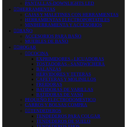
PANTALLAS-DOWNLIGHTS LED


HERRAMIENTAS
CAJAS Y MALETINES CON HERRAMIENTAS
HERRAMIENTAS ELECTROPORTATILES
MINIHERRAMIENTA Y ACCESORIOS


BAÑO
ACCESORIOS PARA BAÑO
MUEBLES DE BAÑO


HOGAR


COCINA
EXPRIMIDORES - LICUADORAS
TOSTADORAS - SANDWICHERA
BALANZAS
HERVIDORES Y TETERAS
CAFETERAS Y MOLINILLOS
FREIDORAS
BATIDORAS DE VARILLAS
BATIDORAS DE VASO
PEQUEÑO ELECTRODOMESTICO
CARROS Y BOLSAS COMPRA


TENDEDEROS
TENDEDEROS PARA COLGAR
TENDEDEROS DE SUELO
TENDEDEROS FIJOS