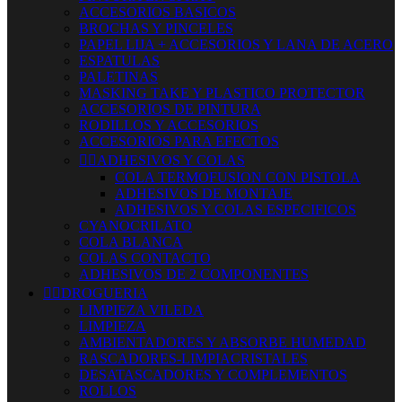
ACCESORIOS BASICOS
BROCHAS Y PINCELES
PAPEL LIJA + ACCESORIOS Y LANA DE ACERO
ESPATULAS
PALETINAS
MASKING TAKE Y PLASTICO PROTECTOR
ACCESORIOS DE PINTURA
RODILLOS Y ACCESORIOS
ACCESORIOS PARA EFECTOS


ADHESIVOS Y COLAS
COLA TERMOFUSION CON PISTOLA
ADHESIVOS DE MONTAJE
ADHESIVOS Y COLAS ESPECIFICOS
CYANOCRILATO
COLA BLANCA
COLAS CONTACTO
ADHESIVOS DE 2 COMPONENTES


DROGUERIA
LIMPIEZA VILEDA
LIMPIEZA
AMBIENTADORES Y ABSORBE HUMEDAD
RASCADORES-LIMPIACRISTALES
DESATASCADORES Y COMPLEMENTOS
ROLLOS