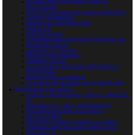
ESCOBA-FREGONA-MOPA-CEPILLO-
RECOGEDOR
BAYETAS-ESTROPAJOS-TRAPOS-ESPONJAS
CUBOS Y BARREÑOS
PRODUCTOS ABSORBENTES
EMBALAJE
BOLSAS-SACOS
CONTENEDORES DE BASURA Y RECICLAJE
DESINFECTANTES
AMONIACO ACETONA
PRODUCTOS QUIMICOS
LIMPIEZA TEXTIL
ACCESORIOS SANITARIO INDUSTRIAL Y
HOSTELERIA
DISOLVENTE-AGUARRAS
ALCOHOL DE QUEMAR-AGUA DESTILADA


MATERIAL ELECTRICO
CABLES - MANGUERAS - LINEA - CARRETES -
TV
MATERIAL TV - TELF - INFORMATICA
PEQUEÑO MATERIAL ELECTRICO
EXTRACTORES
PROLONGACIONES Y ENROLLACABLES
MATERIAL INSTALACIÓN - MINI CANAL
ANTENAS TV