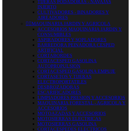
TIJERAS PODADORAS - NAVAJAS
INJERTO
CULTIVADORES - BINADORES Y
AIREADORES


MAQUINARIA JARDIN Y AGRICOLA
ACCESORIOS MAQUINARIA JARDIN Y
CONSUMIBLES
ASPIRADORES Y SOPLADORES
BARREDORA PEINADORA CESPED
ARTIFICIAL
CORTABORDES
CORTACESPED GASOLINA
AUTOPROPULSION
CORTACESPED GASOLINA EMPUJE
CORTASETOS Y TIJERAS
ELECTROPORTATILES
DESBROZADORAS
ESCARIFICADORES
LIMPIADORES PRESION Y ACCESORIOS
MAQUINARIA FORESTAL - AGRICOLA Y
ACCESORIOS
MOTOAZADAS Y ACCESORIOS
MOTOSIERRAS ELECTRICAS
MOTOSIERRAS GASOLINA
CORTACESPEDES ELECTRICOS