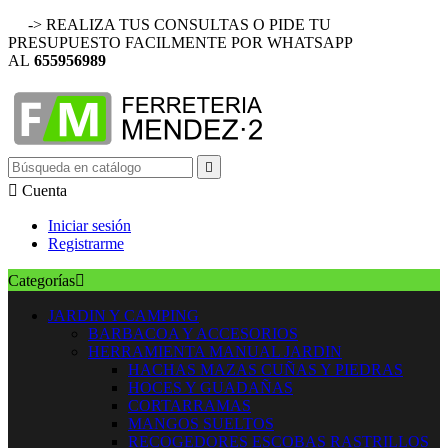
-> REALIZA TUS CONSULTAS O PIDE TU
PRESUPUESTO FACILMENTE POR WHATSAPP
AL
655956989


Cuenta
Iniciar sesión
Registrarme
Categorías

JARDIN Y CAMPING
BARBACOA Y ACCESORIOS
HERRAMIENTA MANUAL JARDIN
HACHAS MAZAS CUÑAS Y PIEDRAS
HOCES Y GUADAÑAS
CORTARRAMAS
MANGOS SUELTOS
RECOGEDORES ESCOBAS RASTRILLOS