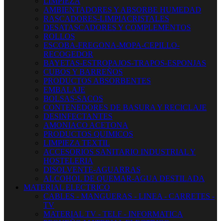
LIMPIEZA
AMBIENTADORES Y ABSORBE HUMEDAD
RASCADORES-LIMPIACRISTALES
DESATASCADORES Y COMPLEMENTOS
ROLLOS
ESCOBA-FREGONA-MOPA-CEPILLO-
RECOGEDOR
BAYETAS-ESTROPAJOS-TRAPOS-ESPONJAS
CUBOS Y BARREÑOS
PRODUCTOS ABSORBENTES
EMBALAJE
BOLSAS-SACOS
CONTENEDORES DE BASURA Y RECICLAJE
DESINFECTANTES
AMONIACO ACETONA
PRODUCTOS QUIMICOS
LIMPIEZA TEXTIL
ACCESORIOS SANITARIO INDUSTRIAL Y
HOSTELERIA
DISOLVENTE-AGUARRAS
ALCOHOL DE QUEMAR-AGUA DESTILADA
MATERIAL ELECTRICO
CABLES - MANGUERAS - LINEA - CARRETES -
TV
MATERIAL TV - TELF - INFORMATICA