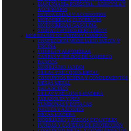
MAQUINARIA FORESTAL - AGRICOLA Y
ACCESORIOS
MOTOAZADAS Y ACCESORIOS
MOTOSIERRAS ELECTRICAS
MOTOSIERRAS GASOLINA
CORTACESPEDES ELECTRICOS
MOBILIARIO DE JARDIN Y CAMPING
CONFECCION MOBILIARIO JARDÍN Y
PISCINA
COJINES Y ALFOMBRAS
CARPAS Y TOLDOS DE SOMBREO
BANCOS
MOBILIARIO JARDIN
SILLAS Y SILLONES METAL
CONJUNTOS RESINA Y COMPLEMENTOS
MESAS METAL
BALANCINES
SILLAS Y SILLONES MADERA
PARASOLES Y PIES
TUMBONAS Y BUTACAS
BAULES Y ARCONES
MESAS MADERA
MOBILIARIO Y JUEGOS INFANTILES
FUNDAS Y LONETAS DE PROTECCIÓN
CONJUNTOS METAL Y COMPLEMENTOS