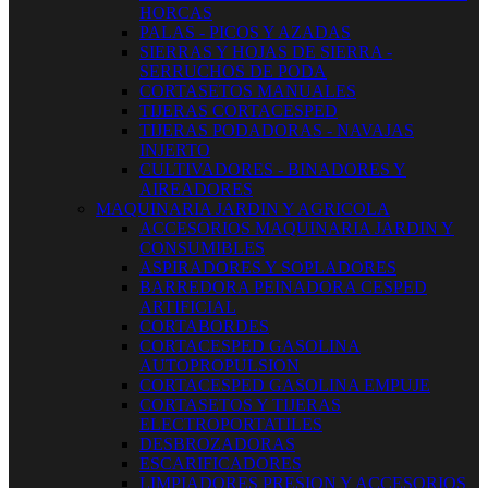
HORCAS
PALAS - PICOS Y AZADAS
SIERRAS Y HOJAS DE SIERRA -
SERRUCHOS DE PODA
CORTASETOS MANUALES
TIJERAS CORTACESPED
TIJERAS PODADORAS - NAVAJAS
INJERTO
CULTIVADORES - BINADORES Y
AIREADORES
MAQUINARIA JARDIN Y AGRICOLA
ACCESORIOS MAQUINARIA JARDIN Y
CONSUMIBLES
ASPIRADORES Y SOPLADORES
BARREDORA PEINADORA CESPED
ARTIFICIAL
CORTABORDES
CORTACESPED GASOLINA
AUTOPROPULSION
CORTACESPED GASOLINA EMPUJE
CORTASETOS Y TIJERAS
ELECTROPORTATILES
DESBROZADORAS
ESCARIFICADORES
LIMPIADORES PRESION Y ACCESORIOS