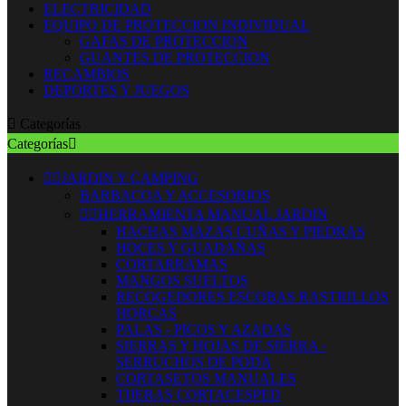
ELECTRICIDAD
EQUIPO DE PROTECCION INDIVIDUAL
GAFAS DE PROTECCION
GUANTES DE PROTECCION
RECAMBIOS
DEPORTES Y JUEGOS

Categorías
Categorías



JARDIN Y CAMPING
BARBACOA Y ACCESORIOS


HERRAMIENTA MANUAL JARDIN
HACHAS MAZAS CUÑAS Y PIEDRAS
HOCES Y GUADAÑAS
CORTARRAMAS
MANGOS SUELTOS
RECOGEDORES ESCOBAS RASTRILLOS
HORCAS
PALAS - PICOS Y AZADAS
SIERRAS Y HOJAS DE SIERRA -
SERRUCHOS DE PODA
CORTASETOS MANUALES
TIJERAS CORTACESPED