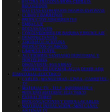
ESCOBA-FREGONA-MOPA-CEPILLO-
RECOGEDOR
BAYETAS-ESTROPAJOS-TRAPOS-ESPONJAS
CUBOS Y BARREÑOS
PRODUCTOS ABSORBENTES
EMBALAJE
BOLSAS-SACOS
CONTENEDORES DE BASURA Y RECICLAJE
DESINFECTANTES
AMONIACO ACETONA
PRODUCTOS QUIMICOS
LIMPIEZA TEXTIL
ACCESORIOS SANITARIO INDUSTRIAL Y
HOSTELERIA
DISOLVENTE-AGUARRAS
ALCOHOL DE QUEMAR-AGUA DESTILADA


MATERIAL ELECTRICO
CABLES - MANGUERAS - LINEA - CARRETES -
TV
MATERIAL TV - TELF - INFORMATICA
PEQUEÑO MATERIAL ELECTRICO
EXTRACTORES
PROLONGACIONES Y ENROLLACABLES
MATERIAL INSTALACIÓN - MINI CANAL
ANTENAS TV