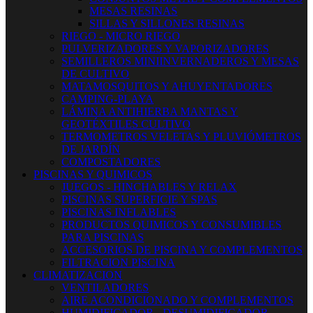
MESAS RESINAS
SILLAS Y SILLONES RESINAS
RIEGO - MICRO RIEGO
PULVERIZADORES Y VAPORIZADORES
SEMILLEROS MINIINVERNADEROS Y MESAS
DE CULTIVO
MATAMOSQUITOS Y AHUYENTADORES
CAMPING-PLAYA
LÁMINA ANTIHIERBA MANTAS Y
GEOTÉXTILES CULTIVO
TERMOMETROS VELETAS Y PLUVIÓMETROS
DE JARDÍN
COMPOSTADORES
PISCINAS Y QUIMICOS
JUEGOS - HINCHABLES Y RELAX
PISCINAS SUPERFICIE Y SPAS
PISCINAS INFLABLES
PRODUCTOS QUIMICOS Y CONSUMIBLES
PARA PISCINAS
ACCESORIOS DE PISCINA Y COMPLEMENTOS
FILTRACION PISCINA
CLIMATIZACION
VENTILADORES
AIRE ACONDICIONADO Y COMPLEMENTOS
HUMIDIFICADOR - DESUMIDIFICADOR -