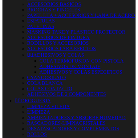
ACCESORIOS BASICOS
BROCHAS Y PINCELES
PAPEL LIJA + ACCESORIOS Y LANA DE ACERO
ESPATULAS
PALETINAS
MASKING TAKE Y PLASTICO PROTECTOR
ACCESORIOS DE PINTURA
RODILLOS Y ACCESORIOS
ACCESORIOS PARA EFECTOS


ADHESIVOS Y COLAS
COLA TERMOFUSION CON PISTOLA
ADHESIVOS DE MONTAJE
ADHESIVOS Y COLAS ESPECIFICOS
CYANOCRILATO
COLA BLANCA
COLAS CONTACTO
ADHESIVOS DE 2 COMPONENTES


DROGUERIA
LIMPIEZA VILEDA
LIMPIEZA
AMBIENTADORES Y ABSORBE HUMEDAD
RASCADORES-LIMPIACRISTALES
DESATASCADORES Y COMPLEMENTOS
ROLLOS