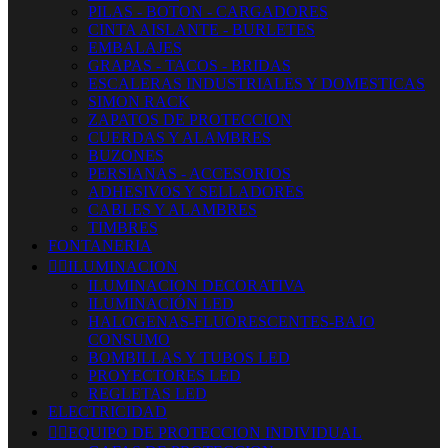
PILAS - BOTON - CARGADORES
CINTA AISLANTE - BURLETES
EMBALAJES
GRAPAS - TACOS - BRIDAS
ESCALERAS INDUSTRIALES Y DOMESTICAS
SIMON RACK
ZAPATOS DE PROTECCION
CUERDAS Y ALAMBRES
BUZONES
PERSIANAS - ACCESORIOS
ADHESIVOS Y SELLADORES
CABLES Y ALAMBRES
TIMBRES
FONTANERIA


ILUMINACION
ILUMINACION DECORATIVA
ILUMINACIÓN LED
HALOGENAS-FLUORESCENTES-BAJO
CONSUMO
BOMBILLAS Y TUBOS LED
PROYECTORES LED
REGLETAS LED
ELECTRICIDAD


EQUIPO DE PROTECCION INDIVIDUAL