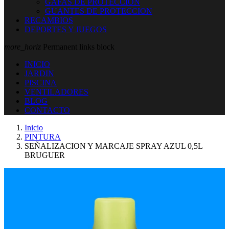
GAFAS DE PROTECCION
GUANTES DE PROTECCION
RECAMBIOS
DEPORTES Y JUEGOS
more_horiz
Permanent links block
INICIO
JARDIN
PISCINA
VENTILADORES
BLOG
CONTACTO
Inicio
PINTURA
SEÑALIZACION Y MARCAJE SPRAY AZUL 0,5L
BRUGUER