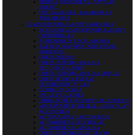
TIJERAS PODADORAS - NAVAJAS
INJERTO
CULTIVADORES - BINADORES Y
AIREADORES


MAQUINARIA JARDIN Y AGRICOLA
ACCESORIOS MAQUINARIA JARDIN Y
CONSUMIBLES
ASPIRADORES Y SOPLADORES
BARREDORA PEINADORA CESPED
ARTIFICIAL
CORTABORDES
CORTACESPED GASOLINA
AUTOPROPULSION
CORTACESPED GASOLINA EMPUJE
CORTASETOS Y TIJERAS
ELECTROPORTATILES
DESBROZADORAS
ESCARIFICADORES
LIMPIADORES PRESION Y ACCESORIOS
MAQUINARIA FORESTAL - AGRICOLA Y
ACCESORIOS
MOTOAZADAS Y ACCESORIOS
MOTOSIERRAS ELECTRICAS
MOTOSIERRAS GASOLINA
CORTACESPEDES ELECTRICOS