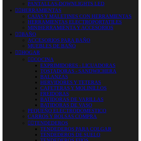
PANTALLAS-DOWNLIGHTS LED


HERRAMIENTAS
CAJAS Y MALETINES CON HERRAMIENTAS
HERRAMIENTAS ELECTROPORTATILES
MINIHERRAMIENTA Y ACCESORIOS


BAÑO
ACCESORIOS PARA BAÑO
MUEBLES DE BAÑO


HOGAR


COCINA
EXPRIMIDORES - LICUADORAS
TOSTADORAS - SANDWICHERA
BALANZAS
HERVIDORES Y TETERAS
CAFETERAS Y MOLINILLOS
FREIDORAS
BATIDORAS DE VARILLAS
BATIDORAS DE VASO
PEQUEÑO ELECTRODOMESTICO
CARROS Y BOLSAS COMPRA


TENDEDEROS
TENDEDEROS PARA COLGAR
TENDEDEROS DE SUELO
TENDEDEROS FIJOS