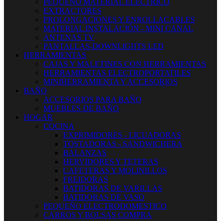
PEQUEÑO MATERIAL ELECTRICO
EXTRACTORES
PROLONGACIONES Y ENROLLACABLES
MATERIAL INSTALACIÓN - MINI CANAL
ANTENAS TV
PANTALLAS-DOWNLIGHTS LED
HERRAMIENTAS
CAJAS Y MALETINES CON HERRAMIENTAS
HERRAMIENTAS ELECTROPORTATILES
MINIHERRAMIENTA Y ACCESORIOS
BAÑO
ACCESORIOS PARA BAÑO
MUEBLES DE BAÑO
HOGAR
COCINA
EXPRIMIDORES - LICUADORAS
TOSTADORAS - SANDWICHERA
BALANZAS
HERVIDORES Y TETERAS
CAFETERAS Y MOLINILLOS
FREIDORAS
BATIDORAS DE VARILLAS
BATIDORAS DE VASO
PEQUEÑO ELECTRODOMESTICO
CARROS Y BOLSAS COMPRA