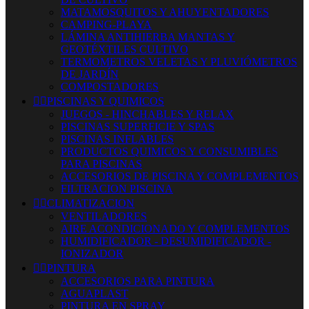
MATAMOSQUITOS Y AHUYENTADORES
CAMPING-PLAYA
LÁMINA ANTIHIERBA MANTAS Y
GEOTÉXTILES CULTIVO
TERMOMETROS VELETAS Y PLUVIÓMETROS
DE JARDÍN
COMPOSTADORES


PISCINAS Y QUIMICOS
JUEGOS - HINCHABLES Y RELAX
PISCINAS SUPERFICIE Y SPAS
PISCINAS INFLABLES
PRODUCTOS QUIMICOS Y CONSUMIBLES
PARA PISCINAS
ACCESORIOS DE PISCINA Y COMPLEMENTOS
FILTRACION PISCINA


CLIMATIZACION
VENTILADORES
AIRE ACONDICIONADO Y COMPLEMENTOS
HUMIDIFICADOR - DESUMIDIFICADOR -
IONIZADOR


PINTURA
ACCESORIOS PARA PINTURA
AGUAPLAST
PINTURA EN SPRAY