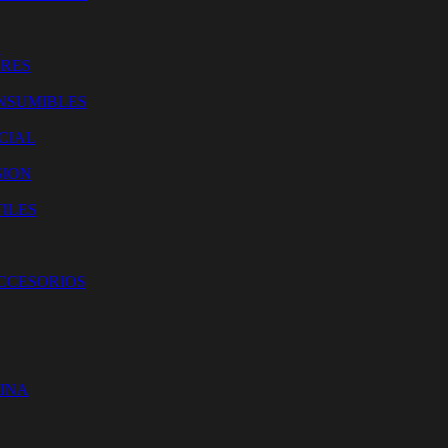
O
ORES
NSUMIBLES
CIAL
SION
ILES
ACCESORIOS
CINA