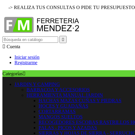
-> REALIZA TUS CONSULTAS O PIDE TU PRESUPUESTO


Cuenta
Iniciar sesión
Registrarme
Categorías

JARDIN Y CAMPING
BARBACOA Y ACCESORIOS
HERRAMIENTA MANUAL JARDIN
HACHAS MAZAS CUÑAS Y PIEDRAS
HOCES Y GUADAÑAS
CORTARRAMAS
MANGOS SUELTOS
RECOGEDORES ESCOBAS RASTRILLOS 
PALAS - PICOS Y AZADAS
SIERRAS Y HOJAS DE SIERRA - SERRUCH