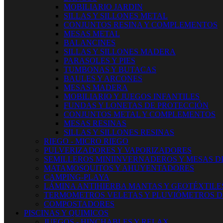
MOBILIARIO JARDIN
SILLAS Y SILLONES METAL
CONJUNTOS RESINA Y COMPLEMENTOS
MESAS METAL
BALANCINES
SILLAS Y SILLONES MADERA
PARASOLES Y PIES
TUMBONAS Y BUTACAS
BAULES Y ARCONES
MESAS MADERA
MOBILIARIO Y JUEGOS INFANTILES
FUNDAS Y LONETAS DE PROTECCIÓN
CONJUNTOS METAL Y COMPLEMENTOS
MESAS RESINAS
SILLAS Y SILLONES RESINAS
RIEGO - MICRO RIEGO
PULVERIZADORES Y VAPORIZADORES
SEMILLEROS MINIINVERNADEROS Y MESAS D
MATAMOSQUITOS Y AHUYENTADORES
CAMPING-PLAYA
LÁMINA ANTIHIERBA MANTAS Y GEOTÉXTILE
TERMOMETROS VELETAS Y PLUVIÓMETROS D
COMPOSTADORES
PISCINAS Y QUIMICOS
JUEGOS - HINCHABLES Y RELAX