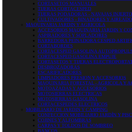
CORTASETOS MANUALES
TIJERAS CORTACESPED
TIJERAS PODADORAS - NAVAJAS INJERT
CULTIVADORES - BINADORES Y AIREAD
MAQUINARIA JARDIN Y AGRICOLA
ACCESORIOS MAQUINARIA JARDIN Y CO
ASPIRADORES Y SOPLADORES
BARREDORA PEINADORA CESPED ARTIFI
CORTABORDES
CORTACESPED GASOLINA AUTOPROPUL
CORTACESPED GASOLINA EMPUJE
CORTASETOS Y TIJERAS ELECTROPORTAT
DESBROZADORAS
ESCARIFICADORES
LIMPIADORES PRESION Y ACCESORIOS
MAQUINARIA FORESTAL - AGRICOLA Y 
MOTOAZADAS Y ACCESORIOS
MOTOSIERRAS ELECTRICAS
MOTOSIERRAS GASOLINA
CORTACESPEDES ELECTRICOS
MOBILIARIO DE JARDIN Y CAMPING
CONFECCION MOBILIARIO JARDÍN Y PIS
COJINES Y ALFOMBRAS
CARPAS Y TOLDOS DE SOMBREO
BANCOS