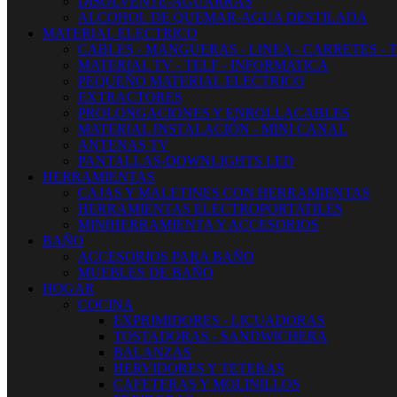
DISOLVENTE-AGUARRAS
ALCOHOL DE QUEMAR-AGUA DESTILADA
MATERIAL ELECTRICO
CABLES - MANGUERAS - LINEA - CARRETES - 
MATERIAL TV - TELF - INFORMATICA
PEQUEÑO MATERIAL ELECTRICO
EXTRACTORES
PROLONGACIONES Y ENROLLACABLES
MATERIAL INSTALACIÓN - MINI CANAL
ANTENAS TV
PANTALLAS-DOWNLIGHTS LED
HERRAMIENTAS
CAJAS Y MALETINES CON HERRAMIENTAS
HERRAMIENTAS ELECTROPORTATILES
MINIHERRAMIENTA Y ACCESORIOS
BAÑO
ACCESORIOS PARA BAÑO
MUEBLES DE BAÑO
HOGAR
COCINA
EXPRIMIDORES - LICUADORAS
TOSTADORAS - SANDWICHERA
BALANZAS
HERVIDORES Y TETERAS
CAFETERAS Y MOLINILLOS