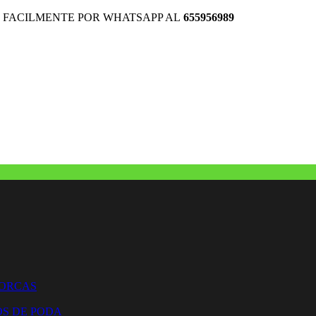
 FACILMENTE POR WHATSAPP AL
655956989
HORCAS
OS DE PODA