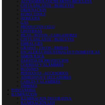
ACCESORIOS COCHE-MOTO-BICICLETA
CINTA AISLANTE - BURLETES
ORDENACION
KOMA TOOLS
HERRAJES
GAS
PRODUCTOS CELO
LINTERNAS
PILAS - BOTON - CARGADORES
CINTA AISLANTE - BURLETES
EMBALAJES
GRAPAS - TACOS - BRIDAS
ESCALERAS INDUSTRIALES Y DOMESTICAS
SIMON RACK
ZAPATOS DE PROTECCION
CUERDAS Y ALAMBRES
BUZONES
PERSIANAS - ACCESORIOS
ADHESIVOS Y SELLADORES
CABLES Y ALAMBRES
TIMBRES
FONTANERIA
ILUMINACION
ILUMINACION DECORATIVA
ILUMINACIÓN LED