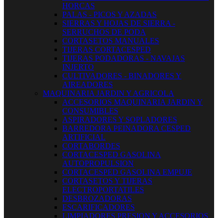
HORCAS
PALAS - PICOS Y AZADAS
SIERRAS Y HOJAS DE SIERRA -
SERRUCHOS DE PODA
CORTASETOS MANUALES
TIJERAS CORTACESPED
TIJERAS PODADORAS - NAVAJAS
INJERTO
CULTIVADORES - BINADORES Y
AIREADORES
MAQUINARIA JARDIN Y AGRICOLA
ACCESORIOS MAQUINARIA JARDIN Y
CONSUMIBLES
ASPIRADORES Y SOPLADORES
BARREDORA PEINADORA CESPED
ARTIFICIAL
CORTABORDES
CORTACESPED GASOLINA
AUTOPROPULSION
CORTACESPED GASOLINA EMPUJE
CORTASETOS Y TIJERAS
ELECTROPORTATILES
DESBROZADORAS
ESCARIFICADORES
LIMPIADORES PRESION Y ACCESORIOS