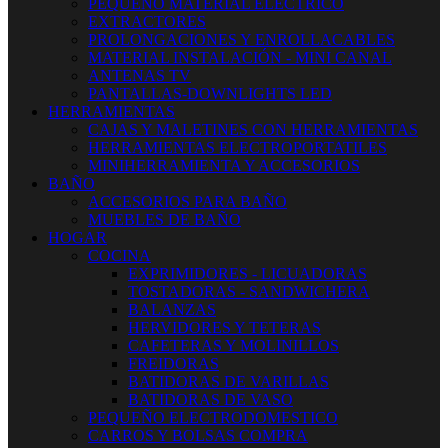
PEQUEÑO MATERIAL ELECTRICO
EXTRACTORES
PROLONGACIONES Y ENROLLACABLES
MATERIAL INSTALACIÓN - MINI CANAL
ANTENAS TV
PANTALLAS-DOWNLIGHTS LED
HERRAMIENTAS
CAJAS Y MALETINES CON HERRAMIENTAS
HERRAMIENTAS ELECTROPORTATILES
MINIHERRAMIENTA Y ACCESORIOS
BAÑO
ACCESORIOS PARA BAÑO
MUEBLES DE BAÑO
HOGAR
COCINA
EXPRIMIDORES - LICUADORAS
TOSTADORAS - SANDWICHERA
BALANZAS
HERVIDORES Y TETERAS
CAFETERAS Y MOLINILLOS
FREIDORAS
BATIDORAS DE VARILLAS
BATIDORAS DE VASO
PEQUEÑO ELECTRODOMESTICO
CARROS Y BOLSAS COMPRA