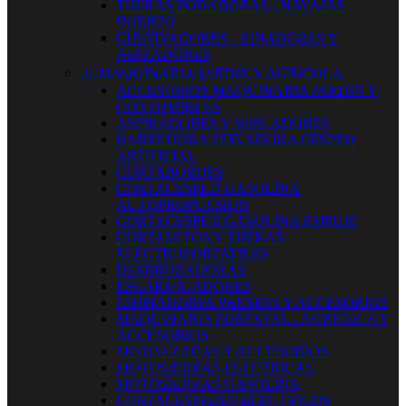
TIJERAS PODADORAS - NAVAJAS
INJERTO
CULTIVADORES - BINADORES Y
AIREADORES


MAQUINARIA JARDIN Y AGRICOLA
ACCESORIOS MAQUINARIA JARDIN Y
CONSUMIBLES
ASPIRADORES Y SOPLADORES
BARREDORA PEINADORA CESPED
ARTIFICIAL
CORTABORDES
CORTACESPED GASOLINA
AUTOPROPULSION
CORTACESPED GASOLINA EMPUJE
CORTASETOS Y TIJERAS
ELECTROPORTATILES
DESBROZADORAS
ESCARIFICADORES
LIMPIADORES PRESION Y ACCESORIOS
MAQUINARIA FORESTAL - AGRICOLA Y
ACCESORIOS
MOTOAZADAS Y ACCESORIOS
MOTOSIERRAS ELECTRICAS
MOTOSIERRAS GASOLINA
CORTACESPEDES ELECTRICOS