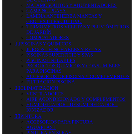
MATAMOSQUITOS Y AHUYENTADORES
CAMPING-PLAYA
LÁMINA ANTIHIERBA MANTAS Y
GEOTÉXTILES CULTIVO
TERMOMETROS VELETAS Y PLUVIÓMETROS
DE JARDÍN
COMPOSTADORES


PISCINAS Y QUIMICOS
JUEGOS - HINCHABLES Y RELAX
PISCINAS SUPERFICIE Y SPAS
PISCINAS INFLABLES
PRODUCTOS QUIMICOS Y CONSUMIBLES
PARA PISCINAS
ACCESORIOS DE PISCINA Y COMPLEMENTOS
FILTRACION PISCINA


CLIMATIZACION
VENTILADORES
AIRE ACONDICIONADO Y COMPLEMENTOS
HUMIDIFICADOR - DESUMIDIFICADOR -
IONIZADOR


PINTURA
ACCESORIOS PARA PINTURA
AGUAPLAST
PINTURA EN SPRAY