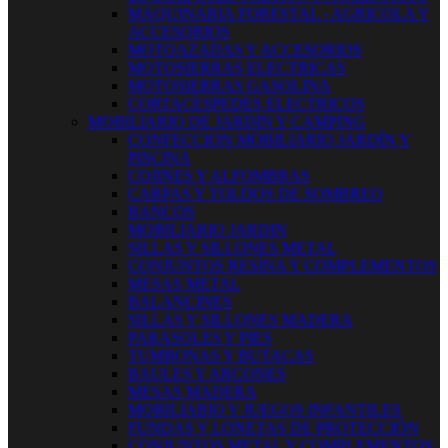
MAQUINARIA FORESTAL - AGRICOLA Y
ACCESORIOS
MOTOAZADAS Y ACCESORIOS
MOTOSIERRAS ELECTRICAS
MOTOSIERRAS GASOLINA
CORTACESPEDES ELECTRICOS
MOBILIARIO DE JARDIN Y CAMPING
CONFECCION MOBILIARIO JARDÍN Y
PISCINA
COJINES Y ALFOMBRAS
CARPAS Y TOLDOS DE SOMBREO
BANCOS
MOBILIARIO JARDIN
SILLAS Y SILLONES METAL
CONJUNTOS RESINA Y COMPLEMENTOS
MESAS METAL
BALANCINES
SILLAS Y SILLONES MADERA
PARASOLES Y PIES
TUMBONAS Y BUTACAS
BAULES Y ARCONES
MESAS MADERA
MOBILIARIO Y JUEGOS INFANTILES
FUNDAS Y LONETAS DE PROTECCIÓN
CONJUNTOS METAL Y COMPLEMENTOS