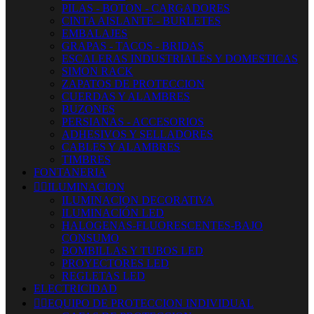
PILAS - BOTON - CARGADORES
CINTA AISLANTE - BURLETES
EMBALAJES
GRAPAS - TACOS - BRIDAS
ESCALERAS INDUSTRIALES Y DOMESTICAS
SIMON RACK
ZAPATOS DE PROTECCION
CUERDAS Y ALAMBRES
BUZONES
PERSIANAS - ACCESORIOS
ADHESIVOS Y SELLADORES
CABLES Y ALAMBRES
TIMBRES
FONTANERIA


ILUMINACION
ILUMINACION DECORATIVA
ILUMINACIÓN LED
HALOGENAS-FLUORESCENTES-BAJO
CONSUMO
BOMBILLAS Y TUBOS LED
PROYECTORES LED
REGLETAS LED
ELECTRICIDAD


EQUIPO DE PROTECCION INDIVIDUAL