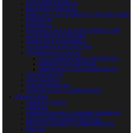
ACCESORIOS BASICOS
BROCHAS Y PINCELES
PAPEL LIJA + ACCESORIOS Y LANA DE ACERO
ESPATULAS
PALETINAS
MASKING TAKE Y PLASTICO PROTECTOR
ACCESORIOS DE PINTURA
RODILLOS Y ACCESORIOS
ACCESORIOS PARA EFECTOS


ADHESIVOS Y COLAS
COLA TERMOFUSION CON PISTOLA
ADHESIVOS DE MONTAJE
ADHESIVOS Y COLAS ESPECIFICOS
CYANOCRILATO
COLA BLANCA
COLAS CONTACTO
ADHESIVOS DE 2 COMPONENTES


DROGUERIA
LIMPIEZA VILEDA
LIMPIEZA
AMBIENTADORES Y ABSORBE HUMEDAD
RASCADORES-LIMPIACRISTALES
DESATASCADORES Y COMPLEMENTOS
ROLLOS