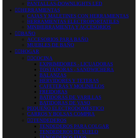
PANTALLAS-DOWNLIGHTS LED


HERRAMIENTAS
CAJAS Y MALETINES CON HERRAMIENTAS
HERRAMIENTAS ELECTROPORTATILES
MINIHERRAMIENTA Y ACCESORIOS


BAÑO
ACCESORIOS PARA BAÑO
MUEBLES DE BAÑO


HOGAR


COCINA
EXPRIMIDORES - LICUADORAS
TOSTADORAS - SANDWICHERA
BALANZAS
HERVIDORES Y TETERAS
CAFETERAS Y MOLINILLOS
FREIDORAS
BATIDORAS DE VARILLAS
BATIDORAS DE VASO
PEQUEÑO ELECTRODOMESTICO
CARROS Y BOLSAS COMPRA


TENDEDEROS
TENDEDEROS PARA COLGAR
TENDEDEROS DE SUELO
TENDEDEROS FIJOS