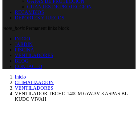
GAFAS DE PROTECCION
GUANTES DE PROTECCION
RECAMBIOS
DEPORTES Y JUEGOS
more_horiz
Permanent links block
INICIO
JARDIN
PISCINA
VENTILADORES
BLOG
CONTACTO
Inicio
CLIMATIZACION
VENTILADORES
VENTILADOR TECHO 140CM 65W-3V 3 ASPAS BL
KUDO VIVAH