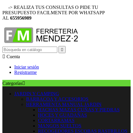
-> REALIZA TUS CONSULTAS O PIDE TU
PRESUPUESTO FACILMENTE POR WHATSAPP
AL
655956989


Cuenta
Iniciar sesión
Registrarme
Categorías

JARDIN Y CAMPING
BARBACOA Y ACCESORIOS
HERRAMIENTA MANUAL JARDIN
HACHAS MAZAS CUÑAS Y PIEDRAS
HOCES Y GUADAÑAS
CORTARRAMAS
MANGOS SUELTOS
RECOGEDORES ESCOBAS RASTRILLOS