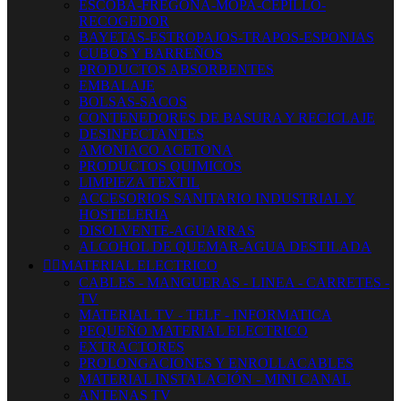
ESCOBA-FREGONA-MOPA-CEPILLO-
RECOGEDOR
BAYETAS-ESTROPAJOS-TRAPOS-ESPONJAS
CUBOS Y BARREÑOS
PRODUCTOS ABSORBENTES
EMBALAJE
BOLSAS-SACOS
CONTENEDORES DE BASURA Y RECICLAJE
DESINFECTANTES
AMONIACO ACETONA
PRODUCTOS QUIMICOS
LIMPIEZA TEXTIL
ACCESORIOS SANITARIO INDUSTRIAL Y
HOSTELERIA
DISOLVENTE-AGUARRAS
ALCOHOL DE QUEMAR-AGUA DESTILADA


MATERIAL ELECTRICO
CABLES - MANGUERAS - LINEA - CARRETES -
TV
MATERIAL TV - TELF - INFORMATICA
PEQUEÑO MATERIAL ELECTRICO
EXTRACTORES
PROLONGACIONES Y ENROLLACABLES
MATERIAL INSTALACIÓN - MINI CANAL
ANTENAS TV