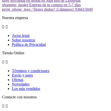
store
Recogida en tienda en Sant Boi de Llobregat
shopping_basket
Entrega de tu compra en 5-7 días
perm_phone_msg
¿Tienes dudas? ¡Llámanos! 936615049
Nuestra empresa


Aviso legal
Sobre nosotros
Política de Privacidad
Tienda Online


Términos y condiciones
Envío y pago
Ofertas
Novedades
Los más vendidos
Contacte con nosotros

