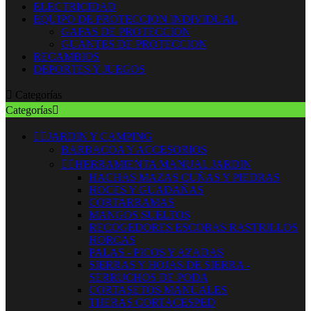
ELECTRICIDAD
EQUIPO DE PROTECCION INDIVIDUAL
GAFAS DE PROTECCION
GUANTES DE PROTECCION
RECAMBIOS
DEPORTES Y JUEGOS

Categorías
Categorías



JARDIN Y CAMPING
BARBACOA Y ACCESORIOS


HERRAMIENTA MANUAL JARDIN
HACHAS MAZAS CUÑAS Y PIEDRAS
HOCES Y GUADAÑAS
CORTARRAMAS
MANGOS SUELTOS
RECOGEDORES ESCOBAS RASTRILLOS
HORCAS
PALAS - PICOS Y AZADAS
SIERRAS Y HOJAS DE SIERRA -
SERRUCHOS DE PODA
CORTASETOS MANUALES
TIJERAS CORTACESPED