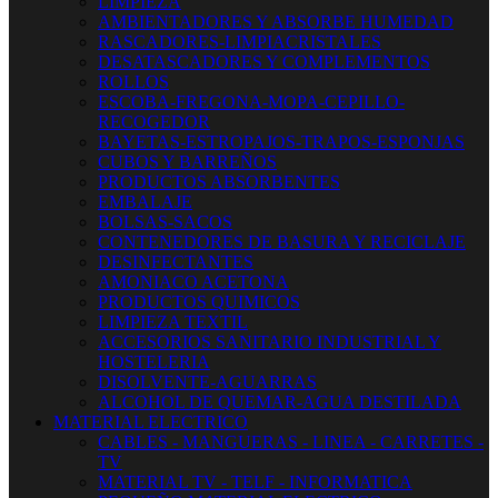
LIMPIEZA
AMBIENTADORES Y ABSORBE HUMEDAD
RASCADORES-LIMPIACRISTALES
DESATASCADORES Y COMPLEMENTOS
ROLLOS
ESCOBA-FREGONA-MOPA-CEPILLO-
RECOGEDOR
BAYETAS-ESTROPAJOS-TRAPOS-ESPONJAS
CUBOS Y BARREÑOS
PRODUCTOS ABSORBENTES
EMBALAJE
BOLSAS-SACOS
CONTENEDORES DE BASURA Y RECICLAJE
DESINFECTANTES
AMONIACO ACETONA
PRODUCTOS QUIMICOS
LIMPIEZA TEXTIL
ACCESORIOS SANITARIO INDUSTRIAL Y
HOSTELERIA
DISOLVENTE-AGUARRAS
ALCOHOL DE QUEMAR-AGUA DESTILADA
MATERIAL ELECTRICO
CABLES - MANGUERAS - LINEA - CARRETES -
TV
MATERIAL TV - TELF - INFORMATICA