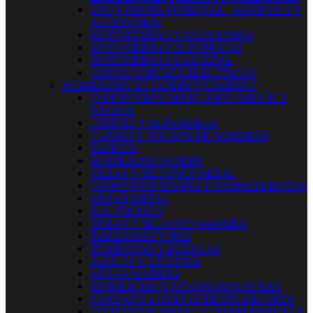
MAQUINARIA FORESTAL - AGRICOLA Y
ACCESORIOS
MOTOAZADAS Y ACCESORIOS
MOTOSIERRAS ELECTRICAS
MOTOSIERRAS GASOLINA
CORTACESPEDES ELECTRICOS
MOBILIARIO DE JARDIN Y CAMPING
CONFECCION MOBILIARIO JARDÍN Y
PISCINA
COJINES Y ALFOMBRAS
CARPAS Y TOLDOS DE SOMBREO
BANCOS
MOBILIARIO JARDIN
SILLAS Y SILLONES METAL
CONJUNTOS RESINA Y COMPLEMENTOS
MESAS METAL
BALANCINES
SILLAS Y SILLONES MADERA
PARASOLES Y PIES
TUMBONAS Y BUTACAS
BAULES Y ARCONES
MESAS MADERA
MOBILIARIO Y JUEGOS INFANTILES
FUNDAS Y LONETAS DE PROTECCIÓN
CONJUNTOS METAL Y COMPLEMENTOS