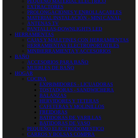
PEQUEÑO MATERIAL ELECTRICO
EXTRACTORES
PROLONGACIONES Y ENROLLACABLES
MATERIAL INSTALACIÓN - MINI CANAL
ANTENAS TV
PANTALLAS-DOWNLIGHTS LED
HERRAMIENTAS
CAJAS Y MALETINES CON HERRAMIENTAS
HERRAMIENTAS ELECTROPORTATILES
MINIHERRAMIENTA Y ACCESORIOS
BAÑO
ACCESORIOS PARA BAÑO
MUEBLES DE BAÑO
HOGAR
COCINA
EXPRIMIDORES - LICUADORAS
TOSTADORAS - SANDWICHERA
BALANZAS
HERVIDORES Y TETERAS
CAFETERAS Y MOLINILLOS
FREIDORAS
BATIDORAS DE VARILLAS
BATIDORAS DE VASO
PEQUEÑO ELECTRODOMESTICO
CARROS Y BOLSAS COMPRA