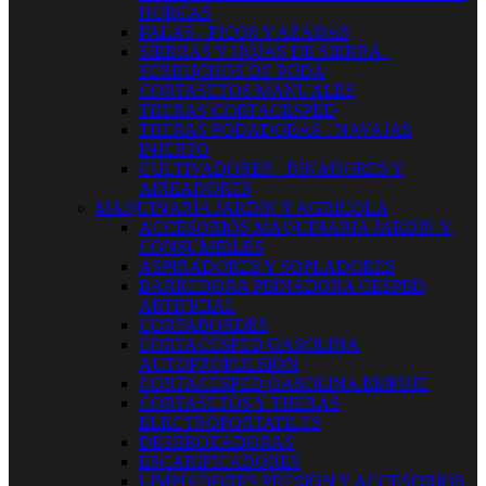
HORCAS
PALAS - PICOS Y AZADAS
SIERRAS Y HOJAS DE SIERRA -
SERRUCHOS DE PODA
CORTASETOS MANUALES
TIJERAS CORTACESPED
TIJERAS PODADORAS - NAVAJAS
INJERTO
CULTIVADORES - BINADORES Y
AIREADORES
MAQUINARIA JARDIN Y AGRICOLA
ACCESORIOS MAQUINARIA JARDIN Y
CONSUMIBLES
ASPIRADORES Y SOPLADORES
BARREDORA PEINADORA CESPED
ARTIFICIAL
CORTABORDES
CORTACESPED GASOLINA
AUTOPROPULSION
CORTACESPED GASOLINA EMPUJE
CORTASETOS Y TIJERAS
ELECTROPORTATILES
DESBROZADORAS
ESCARIFICADORES
LIMPIADORES PRESION Y ACCESORIOS