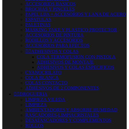
ACCESORIOS BASICOS
BROCHAS Y PINCELES
PAPEL LIJA + ACCESORIOS Y LANA DE ACERO
ESPATULAS
PALETINAS
MASKING TAKE Y PLASTICO PROTECTOR
ACCESORIOS DE PINTURA
RODILLOS Y ACCESORIOS
ACCESORIOS PARA EFECTOS


ADHESIVOS Y COLAS
COLA TERMOFUSION CON PISTOLA
ADHESIVOS DE MONTAJE
ADHESIVOS Y COLAS ESPECIFICOS
CYANOCRILATO
COLA BLANCA
COLAS CONTACTO
ADHESIVOS DE 2 COMPONENTES


DROGUERIA
LIMPIEZA VILEDA
LIMPIEZA
AMBIENTADORES Y ABSORBE HUMEDAD
RASCADORES-LIMPIACRISTALES
DESATASCADORES Y COMPLEMENTOS
ROLLOS