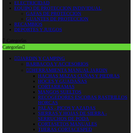
ELECTRICIDAD
EQUIPO DE PROTECCION INDIVIDUAL
GAFAS DE PROTECCION
GUANTES DE PROTECCION
RECAMBIOS
DEPORTES Y JUEGOS

Categorías
Categorías



JARDIN Y CAMPING
BARBACOA Y ACCESORIOS


HERRAMIENTA MANUAL JARDIN
HACHAS MAZAS CUÑAS Y PIEDRAS
HOCES Y GUADAÑAS
CORTARRAMAS
MANGOS SUELTOS
RECOGEDORES ESCOBAS RASTRILLOS
HORCAS
PALAS - PICOS Y AZADAS
SIERRAS Y HOJAS DE SIERRA -
SERRUCHOS DE PODA
CORTASETOS MANUALES
TIJERAS CORTACESPED