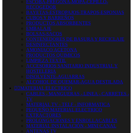
ESCOBA-FREGONA-MOPA-CEPILLO-
RECOGEDOR
BAYETAS-ESTROPAJOS-TRAPOS-ESPONJAS
CUBOS Y BARREÑOS
PRODUCTOS ABSORBENTES
EMBALAJE
BOLSAS-SACOS
CONTENEDORES DE BASURA Y RECICLAJE
DESINFECTANTES
AMONIACO ACETONA
PRODUCTOS QUIMICOS
LIMPIEZA TEXTIL
ACCESORIOS SANITARIO INDUSTRIAL Y
HOSTELERIA
DISOLVENTE-AGUARRAS
ALCOHOL DE QUEMAR-AGUA DESTILADA


MATERIAL ELECTRICO
CABLES - MANGUERAS - LINEA - CARRETES -
TV
MATERIAL TV - TELF - INFORMATICA
PEQUEÑO MATERIAL ELECTRICO
EXTRACTORES
PROLONGACIONES Y ENROLLACABLES
MATERIAL INSTALACIÓN - MINI CANAL
ANTENAS TV