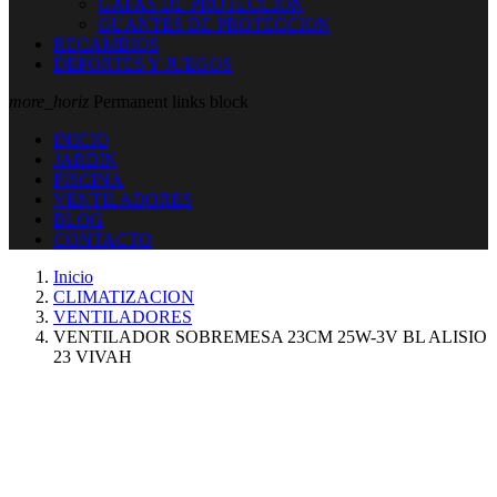
GAFAS DE PROTECCION
GUANTES DE PROTECCION
RECAMBIOS
DEPORTES Y JUEGOS
more_horiz
Permanent links block
INICIO
JARDIN
PISCINA
VENTILADORES
BLOG
CONTACTO
Inicio
CLIMATIZACION
VENTILADORES
VENTILADOR SOBREMESA 23CM 25W-3V BL ALISIO
23 VIVAH