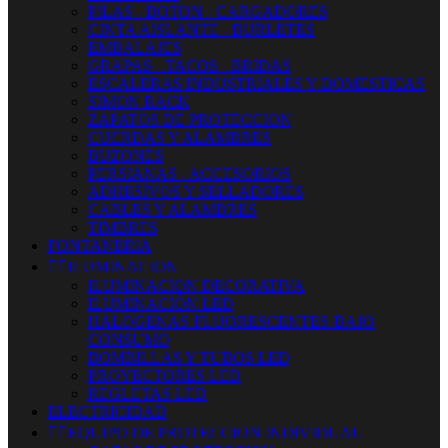
PILAS - BOTON - CARGADORES
CINTA AISLANTE - BURLETES
EMBALAJES
GRAPAS - TACOS - BRIDAS
ESCALERAS INDUSTRIALES Y DOMESTICAS
SIMON RACK
ZAPATOS DE PROTECCION
CUERDAS Y ALAMBRES
BUZONES
PERSIANAS - ACCESORIOS
ADHESIVOS Y SELLADORES
CABLES Y ALAMBRES
TIMBRES
FONTANERIA


ILUMINACION
ILUMINACION DECORATIVA
ILUMINACIÓN LED
HALOGENAS-FLUORESCENTES-BAJO
CONSUMO
BOMBILLAS Y TUBOS LED
PROYECTORES LED
REGLETAS LED
ELECTRICIDAD


EQUIPO DE PROTECCION INDIVIDUAL