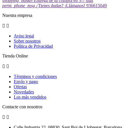
shopping_basket
Entrega de tu compra en 5-7 días
perm_phone_msg
¿Tienes dudas? ¡Llámanos! 936615049
Nuestra empresa


Aviso legal
Sobre nosotros
Política de Privacidad
Tienda Online


Términos y condiciones
Envío y pago
Ofertas
Novedades
Los más vendidos
Contacte con nosotros


Calle Industria 22. 08830. Sant Boi de Llobregat, Barcelona.