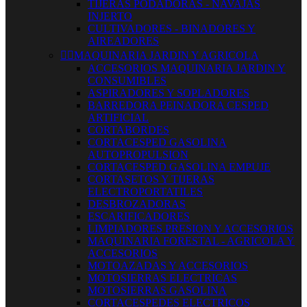
TIJERAS PODADORAS - NAVAJAS
INJERTO
CULTIVADORES - BINADORES Y
AIREADORES


MAQUINARIA JARDIN Y AGRICOLA
ACCESORIOS MAQUINARIA JARDIN Y
CONSUMIBLES
ASPIRADORES Y SOPLADORES
BARREDORA PEINADORA CESPED
ARTIFICIAL
CORTABORDES
CORTACESPED GASOLINA
AUTOPROPULSION
CORTACESPED GASOLINA EMPUJE
CORTASETOS Y TIJERAS
ELECTROPORTATILES
DESBROZADORAS
ESCARIFICADORES
LIMPIADORES PRESION Y ACCESORIOS
MAQUINARIA FORESTAL - AGRICOLA Y
ACCESORIOS
MOTOAZADAS Y ACCESORIOS
MOTOSIERRAS ELECTRICAS
MOTOSIERRAS GASOLINA
CORTACESPEDES ELECTRICOS