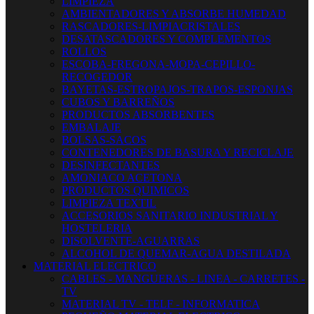
LIMPIEZA
AMBIENTADORES Y ABSORBE HUMEDAD
RASCADORES-LIMPIACRISTALES
DESATASCADORES Y COMPLEMENTOS
ROLLOS
ESCOBA-FREGONA-MOPA-CEPILLO-
RECOGEDOR
BAYETAS-ESTROPAJOS-TRAPOS-ESPONJAS
CUBOS Y BARREÑOS
PRODUCTOS ABSORBENTES
EMBALAJE
BOLSAS-SACOS
CONTENEDORES DE BASURA Y RECICLAJE
DESINFECTANTES
AMONIACO ACETONA
PRODUCTOS QUIMICOS
LIMPIEZA TEXTIL
ACCESORIOS SANITARIO INDUSTRIAL Y
HOSTELERIA
DISOLVENTE-AGUARRAS
ALCOHOL DE QUEMAR-AGUA DESTILADA
MATERIAL ELECTRICO
CABLES - MANGUERAS - LINEA - CARRETES -
TV
MATERIAL TV - TELF - INFORMATICA