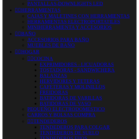
PANTALLAS-DOWNLIGHTS LED


HERRAMIENTAS
CAJAS Y MALETINES CON HERRAMIENTAS
HERRAMIENTAS ELECTROPORTATILES
MINIHERRAMIENTA Y ACCESORIOS


BAÑO
ACCESORIOS PARA BAÑO
MUEBLES DE BAÑO


HOGAR


COCINA
EXPRIMIDORES - LICUADORAS
TOSTADORAS - SANDWICHERA
BALANZAS
HERVIDORES Y TETERAS
CAFETERAS Y MOLINILLOS
FREIDORAS
BATIDORAS DE VARILLAS
BATIDORAS DE VASO
PEQUEÑO ELECTRODOMESTICO
CARROS Y BOLSAS COMPRA


TENDEDEROS
TENDEDEROS PARA COLGAR
TENDEDEROS DE SUELO
TENDEDEROS FIJOS