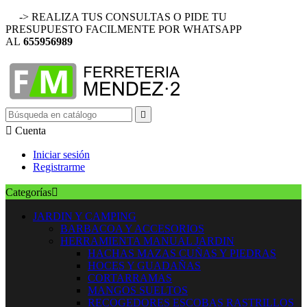
-> REALIZA TUS CONSULTAS O PIDE TU
PRESUPUESTO FACILMENTE POR WHATSAPP
AL
655956989


Cuenta
Iniciar sesión
Registrarme
Categorías

JARDIN Y CAMPING
BARBACOA Y ACCESORIOS
HERRAMIENTA MANUAL JARDIN
HACHAS MAZAS CUÑAS Y PIEDRAS
HOCES Y GUADAÑAS
CORTARRAMAS
MANGOS SUELTOS
RECOGEDORES ESCOBAS RASTRILLOS