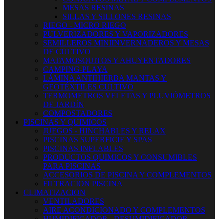
MESAS RESINAS
SILLAS Y SILLONES RESINAS
RIEGO - MICRO RIEGO
PULVERIZADORES Y VAPORIZADORES
SEMILLEROS MINIINVERNADEROS Y MESAS
DE CULTIVO
MATAMOSQUITOS Y AHUYENTADORES
CAMPING-PLAYA
LÁMINA ANTIHIERBA MANTAS Y
GEOTÉXTILES CULTIVO
TERMOMETROS VELETAS Y PLUVIÓMETROS
DE JARDÍN
COMPOSTADORES
PISCINAS Y QUIMICOS
JUEGOS - HINCHABLES Y RELAX
PISCINAS SUPERFICIE Y SPAS
PISCINAS INFLABLES
PRODUCTOS QUIMICOS Y CONSUMIBLES
PARA PISCINAS
ACCESORIOS DE PISCINA Y COMPLEMENTOS
FILTRACION PISCINA
CLIMATIZACION
VENTILADORES
AIRE ACONDICIONADO Y COMPLEMENTOS
HUMIDIFICADOR - DESUMIDIFICADOR -