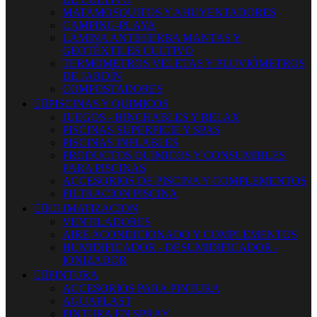
MATAMOSQUITOS Y AHUYENTADORES
CAMPING-PLAYA
LÁMINA ANTIHIERBA MANTAS Y
GEOTÉXTILES CULTIVO
TERMOMETROS VELETAS Y PLUVIÓMETROS
DE JARDÍN
COMPOSTADORES


PISCINAS Y QUIMICOS
JUEGOS - HINCHABLES Y RELAX
PISCINAS SUPERFICIE Y SPAS
PISCINAS INFLABLES
PRODUCTOS QUIMICOS Y CONSUMIBLES
PARA PISCINAS
ACCESORIOS DE PISCINA Y COMPLEMENTOS
FILTRACION PISCINA


CLIMATIZACION
VENTILADORES
AIRE ACONDICIONADO Y COMPLEMENTOS
HUMIDIFICADOR - DESUMIDIFICADOR -
IONIZADOR


PINTURA
ACCESORIOS PARA PINTURA
AGUAPLAST
PINTURA EN SPRAY