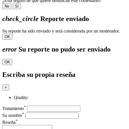
¿Está seguro de que quiere denunciar este comentario?
No
Sí
check_circle
Reporte enviado
Su reporte ha sido enviado y será considerada por un moderador.
OK
error
Su reporte no pudo ser enviado
OK
Escriba su propia reseña
×
Quality:
*
Tratamiento
*
Su nombre
*
Reseña