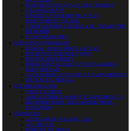
MATAMOSQUITOS Y AHUYENTADORES
CAMPING-PLAYA
LÁMINA ANTIHIERBA MANTAS Y
GEOTÉXTILES CULTIVO
TERMOMETROS VELETAS Y PLUVIÓMETROS
DE JARDÍN
COMPOSTADORES


PISCINAS Y QUIMICOS
JUEGOS - HINCHABLES Y RELAX
PISCINAS SUPERFICIE Y SPAS
PISCINAS INFLABLES
PRODUCTOS QUIMICOS Y CONSUMIBLES
PARA PISCINAS
ACCESORIOS DE PISCINA Y COMPLEMENTOS
FILTRACION PISCINA


CLIMATIZACION
VENTILADORES
AIRE ACONDICIONADO Y COMPLEMENTOS
HUMIDIFICADOR - DESUMIDIFICADOR -
IONIZADOR


PINTURA
ACCESORIOS PARA PINTURA
AGUAPLAST
PINTURA EN SPRAY