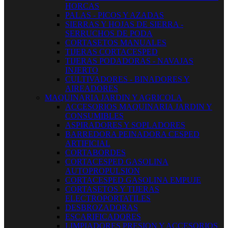
HORCAS
PALAS - PICOS Y AZADAS
SIERRAS Y HOJAS DE SIERRA -
SERRUCHOS DE PODA
CORTASETOS MANUALES
TIJERAS CORTACESPED
TIJERAS PODADORAS - NAVAJAS
INJERTO
CULTIVADORES - BINADORES Y
AIREADORES
MAQUINARIA JARDIN Y AGRICOLA
ACCESORIOS MAQUINARIA JARDIN Y
CONSUMIBLES
ASPIRADORES Y SOPLADORES
BARREDORA PEINADORA CESPED
ARTIFICIAL
CORTABORDES
CORTACESPED GASOLINA
AUTOPROPULSION
CORTACESPED GASOLINA EMPUJE
CORTASETOS Y TIJERAS
ELECTROPORTATILES
DESBROZADORAS
ESCARIFICADORES
LIMPIADORES PRESION Y ACCESORIOS