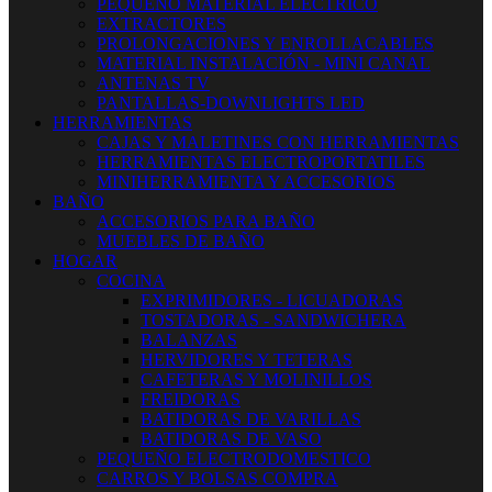
PEQUEÑO MATERIAL ELECTRICO
EXTRACTORES
PROLONGACIONES Y ENROLLACABLES
MATERIAL INSTALACIÓN - MINI CANAL
ANTENAS TV
PANTALLAS-DOWNLIGHTS LED
HERRAMIENTAS
CAJAS Y MALETINES CON HERRAMIENTAS
HERRAMIENTAS ELECTROPORTATILES
MINIHERRAMIENTA Y ACCESORIOS
BAÑO
ACCESORIOS PARA BAÑO
MUEBLES DE BAÑO
HOGAR
COCINA
EXPRIMIDORES - LICUADORAS
TOSTADORAS - SANDWICHERA
BALANZAS
HERVIDORES Y TETERAS
CAFETERAS Y MOLINILLOS
FREIDORAS
BATIDORAS DE VARILLAS
BATIDORAS DE VASO
PEQUEÑO ELECTRODOMESTICO
CARROS Y BOLSAS COMPRA