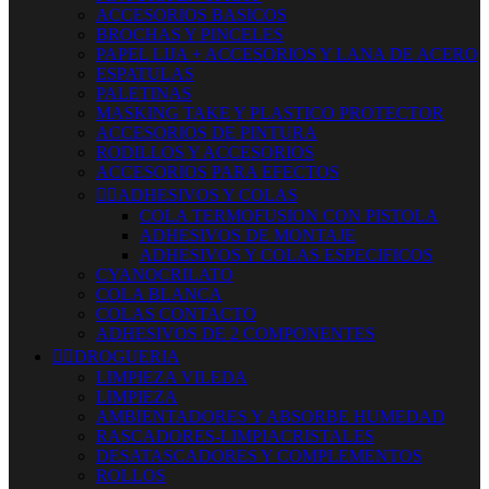
ACCESORIOS BASICOS
BROCHAS Y PINCELES
PAPEL LIJA + ACCESORIOS Y LANA DE ACERO
ESPATULAS
PALETINAS
MASKING TAKE Y PLASTICO PROTECTOR
ACCESORIOS DE PINTURA
RODILLOS Y ACCESORIOS
ACCESORIOS PARA EFECTOS


ADHESIVOS Y COLAS
COLA TERMOFUSION CON PISTOLA
ADHESIVOS DE MONTAJE
ADHESIVOS Y COLAS ESPECIFICOS
CYANOCRILATO
COLA BLANCA
COLAS CONTACTO
ADHESIVOS DE 2 COMPONENTES


DROGUERIA
LIMPIEZA VILEDA
LIMPIEZA
AMBIENTADORES Y ABSORBE HUMEDAD
RASCADORES-LIMPIACRISTALES
DESATASCADORES Y COMPLEMENTOS
ROLLOS