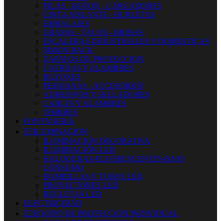
PILAS - BOTON - CARGADORES
CINTA AISLANTE - BURLETES
EMBALAJES
GRAPAS - TACOS - BRIDAS
ESCALERAS INDUSTRIALES Y DOMESTICAS
SIMON RACK
ZAPATOS DE PROTECCION
CUERDAS Y ALAMBRES
BUZONES
PERSIANAS - ACCESORIOS
ADHESIVOS Y SELLADORES
CABLES Y ALAMBRES
TIMBRES
FONTANERIA


ILUMINACION
ILUMINACION DECORATIVA
ILUMINACIÓN LED
HALOGENAS-FLUORESCENTES-BAJO
CONSUMO
BOMBILLAS Y TUBOS LED
PROYECTORES LED
REGLETAS LED
ELECTRICIDAD


EQUIPO DE PROTECCION INDIVIDUAL