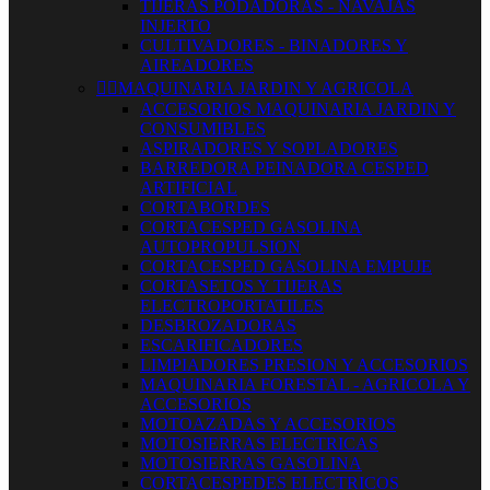
TIJERAS PODADORAS - NAVAJAS
INJERTO
CULTIVADORES - BINADORES Y
AIREADORES


MAQUINARIA JARDIN Y AGRICOLA
ACCESORIOS MAQUINARIA JARDIN Y
CONSUMIBLES
ASPIRADORES Y SOPLADORES
BARREDORA PEINADORA CESPED
ARTIFICIAL
CORTABORDES
CORTACESPED GASOLINA
AUTOPROPULSION
CORTACESPED GASOLINA EMPUJE
CORTASETOS Y TIJERAS
ELECTROPORTATILES
DESBROZADORAS
ESCARIFICADORES
LIMPIADORES PRESION Y ACCESORIOS
MAQUINARIA FORESTAL - AGRICOLA Y
ACCESORIOS
MOTOAZADAS Y ACCESORIOS
MOTOSIERRAS ELECTRICAS
MOTOSIERRAS GASOLINA
CORTACESPEDES ELECTRICOS