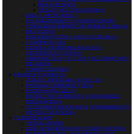
MESAS RESINAS
SILLAS Y SILLONES RESINAS
RIEGO - MICRO RIEGO
PULVERIZADORES Y VAPORIZADORES
SEMILLEROS MINIINVERNADEROS Y MESAS
DE CULTIVO
MATAMOSQUITOS Y AHUYENTADORES
CAMPING-PLAYA
LÁMINA ANTIHIERBA MANTAS Y
GEOTÉXTILES CULTIVO
TERMOMETROS VELETAS Y PLUVIÓMETROS
DE JARDÍN
COMPOSTADORES
PISCINAS Y QUIMICOS
JUEGOS - HINCHABLES Y RELAX
PISCINAS SUPERFICIE Y SPAS
PISCINAS INFLABLES
PRODUCTOS QUIMICOS Y CONSUMIBLES
PARA PISCINAS
ACCESORIOS DE PISCINA Y COMPLEMENTOS
FILTRACION PISCINA
CLIMATIZACION
VENTILADORES
AIRE ACONDICIONADO Y COMPLEMENTOS
HUMIDIFICADOR - DESUMIDIFICADOR -