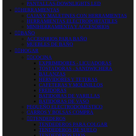
PANTALLAS-DOWNLIGHTS LED


HERRAMIENTAS
CAJAS Y MALETINES CON HERRAMIENTAS
HERRAMIENTAS ELECTROPORTATILES
MINIHERRAMIENTA Y ACCESORIOS


BAÑO
ACCESORIOS PARA BAÑO
MUEBLES DE BAÑO


HOGAR


COCINA
EXPRIMIDORES - LICUADORAS
TOSTADORAS - SANDWICHERA
BALANZAS
HERVIDORES Y TETERAS
CAFETERAS Y MOLINILLOS
FREIDORAS
BATIDORAS DE VARILLAS
BATIDORAS DE VASO
PEQUEÑO ELECTRODOMESTICO
CARROS Y BOLSAS COMPRA


TENDEDEROS
TENDEDEROS PARA COLGAR
TENDEDEROS DE SUELO
TENDEDEROS FIJOS