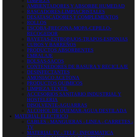
LIMPIEZA
AMBIENTADORES Y ABSORBE HUMEDAD
RASCADORES-LIMPIACRISTALES
DESATASCADORES Y COMPLEMENTOS
ROLLOS
ESCOBA-FREGONA-MOPA-CEPILLO-
RECOGEDOR
BAYETAS-ESTROPAJOS-TRAPOS-ESPONJAS
CUBOS Y BARREÑOS
PRODUCTOS ABSORBENTES
EMBALAJE
BOLSAS-SACOS
CONTENEDORES DE BASURA Y RECICLAJE
DESINFECTANTES
AMONIACO ACETONA
PRODUCTOS QUIMICOS
LIMPIEZA TEXTIL
ACCESORIOS SANITARIO INDUSTRIAL Y
HOSTELERIA
DISOLVENTE-AGUARRAS
ALCOHOL DE QUEMAR-AGUA DESTILADA
MATERIAL ELECTRICO
CABLES - MANGUERAS - LINEA - CARRETES -
TV
MATERIAL TV - TELF - INFORMATICA