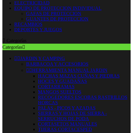
ELECTRICIDAD
EQUIPO DE PROTECCION INDIVIDUAL
GAFAS DE PROTECCION
GUANTES DE PROTECCION
RECAMBIOS
DEPORTES Y JUEGOS

Categorías
Categorías



JARDIN Y CAMPING
BARBACOA Y ACCESORIOS


HERRAMIENTA MANUAL JARDIN
HACHAS MAZAS CUÑAS Y PIEDRAS
HOCES Y GUADAÑAS
CORTARRAMAS
MANGOS SUELTOS
RECOGEDORES ESCOBAS RASTRILLOS
HORCAS
PALAS - PICOS Y AZADAS
SIERRAS Y HOJAS DE SIERRA -
SERRUCHOS DE PODA
CORTASETOS MANUALES
TIJERAS CORTACESPED