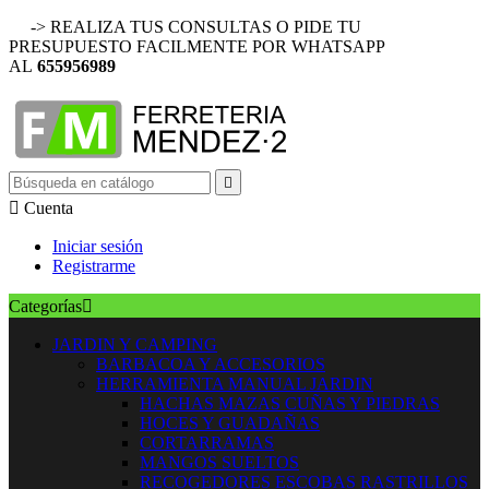
-> REALIZA TUS CONSULTAS O PIDE TU
PRESUPUESTO FACILMENTE POR WHATSAPP
AL
655956989


Cuenta
Iniciar sesión
Registrarme
Categorías

JARDIN Y CAMPING
BARBACOA Y ACCESORIOS
HERRAMIENTA MANUAL JARDIN
HACHAS MAZAS CUÑAS Y PIEDRAS
HOCES Y GUADAÑAS
CORTARRAMAS
MANGOS SUELTOS
RECOGEDORES ESCOBAS RASTRILLOS