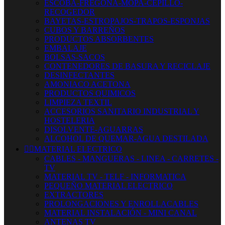
ESCOBA-FREGONA-MOPA-CEPILLO-
RECOGEDOR
BAYETAS-ESTROPAJOS-TRAPOS-ESPONJAS
CUBOS Y BARREÑOS
PRODUCTOS ABSORBENTES
EMBALAJE
BOLSAS-SACOS
CONTENEDORES DE BASURA Y RECICLAJE
DESINFECTANTES
AMONIACO ACETONA
PRODUCTOS QUIMICOS
LIMPIEZA TEXTIL
ACCESORIOS SANITARIO INDUSTRIAL Y
HOSTELERIA
DISOLVENTE-AGUARRAS
ALCOHOL DE QUEMAR-AGUA DESTILADA


MATERIAL ELECTRICO
CABLES - MANGUERAS - LINEA - CARRETES -
TV
MATERIAL TV - TELF - INFORMATICA
PEQUEÑO MATERIAL ELECTRICO
EXTRACTORES
PROLONGACIONES Y ENROLLACABLES
MATERIAL INSTALACIÓN - MINI CANAL
ANTENAS TV