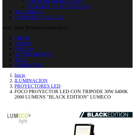
GAFAS DE PROTECCION
GUANTES DE PROTECCION
RECAMBIOS
DEPORTES Y JUEGOS
more_horiz
Permanent links block
INICIO
JARDIN
PISCINA
VENTILADORES
BLOG
CONTACTO
Inicio
ILUMINACION
PROYECTORES LED
FOCO PROYECTOR LED CON TRIPODE 30W 6400K
2000 LUMENS "BLACK EDITION" LUMECO