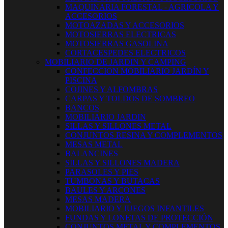
MAQUINARIA FORESTAL - AGRICOLA Y
ACCESORIOS
MOTOAZADAS Y ACCESORIOS
MOTOSIERRAS ELECTRICAS
MOTOSIERRAS GASOLINA
CORTACESPEDES ELECTRICOS
MOBILIARIO DE JARDIN Y CAMPING
CONFECCION MOBILIARIO JARDÍN Y
PISCINA
COJINES Y ALFOMBRAS
CARPAS Y TOLDOS DE SOMBREO
BANCOS
MOBILIARIO JARDIN
SILLAS Y SILLONES METAL
CONJUNTOS RESINA Y COMPLEMENTOS
MESAS METAL
BALANCINES
SILLAS Y SILLONES MADERA
PARASOLES Y PIES
TUMBONAS Y BUTACAS
BAULES Y ARCONES
MESAS MADERA
MOBILIARIO Y JUEGOS INFANTILES
FUNDAS Y LONETAS DE PROTECCIÓN
CONJUNTOS METAL Y COMPLEMENTOS