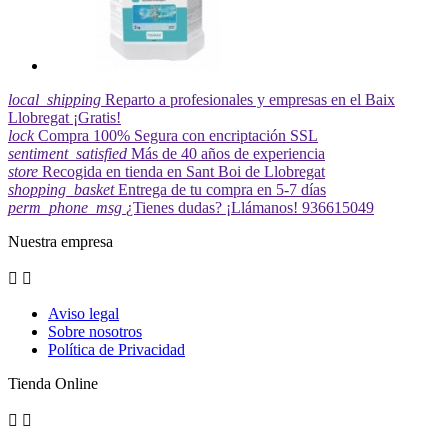
local_shipping
Reparto a profesionales y empresas en el Baix
Llobregat ¡Gratis!
lock
Compra 100% Segura con encriptación SSL
sentiment_satisfied
Más de 40 años de experiencia
store
Recogida en tienda en Sant Boi de Llobregat
shopping_basket
Entrega de tu compra en 5-7 días
perm_phone_msg
¿Tienes dudas? ¡Llámanos! 936615049
Nuestra empresa


Aviso legal
Sobre nosotros
Política de Privacidad
Tienda Online

