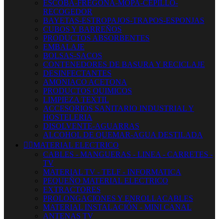
ESCOBA-FREGONA-MOPA-CEPILLO-
RECOGEDOR
BAYETAS-ESTROPAJOS-TRAPOS-ESPONJAS
CUBOS Y BARREÑOS
PRODUCTOS ABSORBENTES
EMBALAJE
BOLSAS-SACOS
CONTENEDORES DE BASURA Y RECICLAJE
DESINFECTANTES
AMONIACO ACETONA
PRODUCTOS QUIMICOS
LIMPIEZA TEXTIL
ACCESORIOS SANITARIO INDUSTRIAL Y
HOSTELERIA
DISOLVENTE-AGUARRAS
ALCOHOL DE QUEMAR-AGUA DESTILADA


MATERIAL ELECTRICO
CABLES - MANGUERAS - LINEA - CARRETES -
TV
MATERIAL TV - TELF - INFORMATICA
PEQUEÑO MATERIAL ELECTRICO
EXTRACTORES
PROLONGACIONES Y ENROLLACABLES
MATERIAL INSTALACIÓN - MINI CANAL
ANTENAS TV