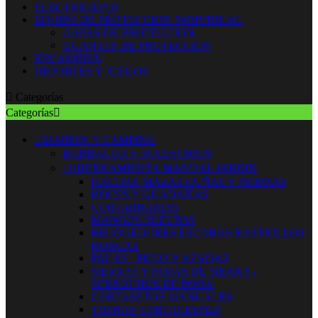
ELECTRICIDAD
EQUIPO DE PROTECCION INDIVIDUAL
GAFAS DE PROTECCION
GUANTES DE PROTECCION
RECAMBIOS
DEPORTES Y JUEGOS

Categorías
Categorías



JARDIN Y CAMPING
BARBACOA Y ACCESORIOS


HERRAMIENTA MANUAL JARDIN
HACHAS MAZAS CUÑAS Y PIEDRAS
HOCES Y GUADAÑAS
CORTARRAMAS
MANGOS SUELTOS
RECOGEDORES ESCOBAS RASTRILLOS
HORCAS
PALAS - PICOS Y AZADAS
SIERRAS Y HOJAS DE SIERRA -
SERRUCHOS DE PODA
CORTASETOS MANUALES
TIJERAS CORTACESPED