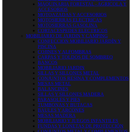
MAQUINARIA FORESTAL - AGRICOLA Y
ACCESORIOS
MOTOAZADAS Y ACCESORIOS
MOTOSIERRAS ELECTRICAS
MOTOSIERRAS GASOLINA
CORTACESPEDES ELECTRICOS
MOBILIARIO DE JARDIN Y CAMPING
CONFECCION MOBILIARIO JARDÍN Y
PISCINA
COJINES Y ALFOMBRAS
CARPAS Y TOLDOS DE SOMBREO
BANCOS
MOBILIARIO JARDIN
SILLAS Y SILLONES METAL
CONJUNTOS RESINA Y COMPLEMENTOS
MESAS METAL
BALANCINES
SILLAS Y SILLONES MADERA
PARASOLES Y PIES
TUMBONAS Y BUTACAS
BAULES Y ARCONES
MESAS MADERA
MOBILIARIO Y JUEGOS INFANTILES
FUNDAS Y LONETAS DE PROTECCIÓN
CONJUNTOS METAL Y COMPLEMENTOS