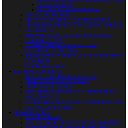
MESAS RESINAS
SILLAS Y SILLONES RESINAS
RIEGO - MICRO RIEGO
PULVERIZADORES Y VAPORIZADORES
SEMILLEROS MINIINVERNADEROS Y MESAS
DE CULTIVO
MATAMOSQUITOS Y AHUYENTADORES
CAMPING-PLAYA
LÁMINA ANTIHIERBA MANTAS Y
GEOTÉXTILES CULTIVO
TERMOMETROS VELETAS Y PLUVIÓMETROS
DE JARDÍN
COMPOSTADORES
PISCINAS Y QUIMICOS
JUEGOS - HINCHABLES Y RELAX
PISCINAS SUPERFICIE Y SPAS
PISCINAS INFLABLES
PRODUCTOS QUIMICOS Y CONSUMIBLES
PARA PISCINAS
ACCESORIOS DE PISCINA Y COMPLEMENTOS
FILTRACION PISCINA
CLIMATIZACION
VENTILADORES
AIRE ACONDICIONADO Y COMPLEMENTOS
HUMIDIFICADOR - DESUMIDIFICADOR -