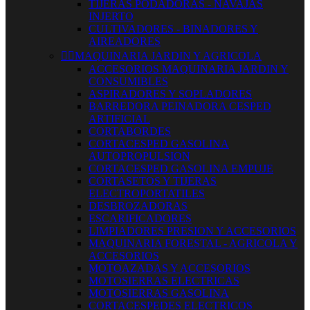
TIJERAS PODADORAS - NAVAJAS
INJERTO
CULTIVADORES - BINADORES Y
AIREADORES


MAQUINARIA JARDIN Y AGRICOLA
ACCESORIOS MAQUINARIA JARDIN Y
CONSUMIBLES
ASPIRADORES Y SOPLADORES
BARREDORA PEINADORA CESPED
ARTIFICIAL
CORTABORDES
CORTACESPED GASOLINA
AUTOPROPULSION
CORTACESPED GASOLINA EMPUJE
CORTASETOS Y TIJERAS
ELECTROPORTATILES
DESBROZADORAS
ESCARIFICADORES
LIMPIADORES PRESION Y ACCESORIOS
MAQUINARIA FORESTAL - AGRICOLA Y
ACCESORIOS
MOTOAZADAS Y ACCESORIOS
MOTOSIERRAS ELECTRICAS
MOTOSIERRAS GASOLINA
CORTACESPEDES ELECTRICOS