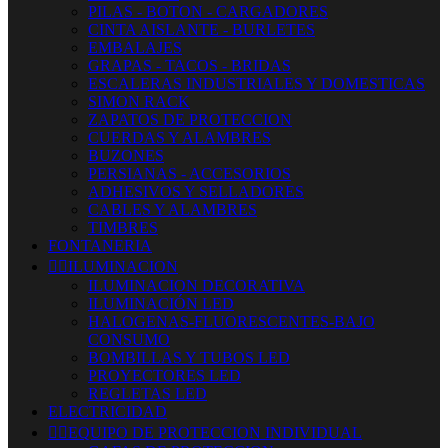
PILAS - BOTON - CARGADORES
CINTA AISLANTE - BURLETES
EMBALAJES
GRAPAS - TACOS - BRIDAS
ESCALERAS INDUSTRIALES Y DOMESTICAS
SIMON RACK
ZAPATOS DE PROTECCION
CUERDAS Y ALAMBRES
BUZONES
PERSIANAS - ACCESORIOS
ADHESIVOS Y SELLADORES
CABLES Y ALAMBRES
TIMBRES
FONTANERIA


ILUMINACION
ILUMINACION DECORATIVA
ILUMINACIÓN LED
HALOGENAS-FLUORESCENTES-BAJO
CONSUMO
BOMBILLAS Y TUBOS LED
PROYECTORES LED
REGLETAS LED
ELECTRICIDAD


EQUIPO DE PROTECCION INDIVIDUAL