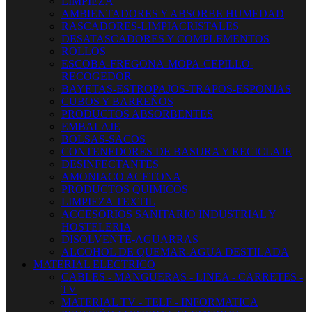
LIMPIEZA
AMBIENTADORES Y ABSORBE HUMEDAD
RASCADORES-LIMPIACRISTALES
DESATASCADORES Y COMPLEMENTOS
ROLLOS
ESCOBA-FREGONA-MOPA-CEPILLO-
RECOGEDOR
BAYETAS-ESTROPAJOS-TRAPOS-ESPONJAS
CUBOS Y BARREÑOS
PRODUCTOS ABSORBENTES
EMBALAJE
BOLSAS-SACOS
CONTENEDORES DE BASURA Y RECICLAJE
DESINFECTANTES
AMONIACO ACETONA
PRODUCTOS QUIMICOS
LIMPIEZA TEXTIL
ACCESORIOS SANITARIO INDUSTRIAL Y
HOSTELERIA
DISOLVENTE-AGUARRAS
ALCOHOL DE QUEMAR-AGUA DESTILADA
MATERIAL ELECTRICO
CABLES - MANGUERAS - LINEA - CARRETES -
TV
MATERIAL TV - TELF - INFORMATICA