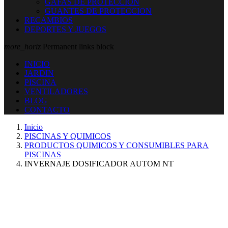
GAFAS DE PROTECCION
GUANTES DE PROTECCION
RECAMBIOS
DEPORTES Y JUEGOS
more_horiz
Permanent links block
INICIO
JARDIN
PISCINA
VENTILADORES
BLOG
CONTACTO
Inicio
PISCINAS Y QUIMICOS
PRODUCTOS QUIMICOS Y CONSUMIBLES PARA
PISCINAS
INVERNAJE DOSIFICADOR AUTOM NT