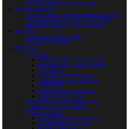
PANTALLAS-DOWNLIGHTS LED


HERRAMIENTAS
CAJAS Y MALETINES CON HERRAMIENTAS
HERRAMIENTAS ELECTROPORTATILES
MINIHERRAMIENTA Y ACCESORIOS


BAÑO
ACCESORIOS PARA BAÑO
MUEBLES DE BAÑO


HOGAR


COCINA
EXPRIMIDORES - LICUADORAS
TOSTADORAS - SANDWICHERA
BALANZAS
HERVIDORES Y TETERAS
CAFETERAS Y MOLINILLOS
FREIDORAS
BATIDORAS DE VARILLAS
BATIDORAS DE VASO
PEQUEÑO ELECTRODOMESTICO
CARROS Y BOLSAS COMPRA


TENDEDEROS
TENDEDEROS PARA COLGAR
TENDEDEROS DE SUELO
TENDEDEROS FIJOS