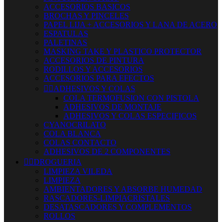
ACCESORIOS BASICOS
BROCHAS Y PINCELES
PAPEL LIJA + ACCESORIOS Y LANA DE ACERO
ESPATULAS
PALETINAS
MASKING TAKE Y PLASTICO PROTECTOR
ACCESORIOS DE PINTURA
RODILLOS Y ACCESORIOS
ACCESORIOS PARA EFECTOS


ADHESIVOS Y COLAS
COLA TERMOFUSION CON PISTOLA
ADHESIVOS DE MONTAJE
ADHESIVOS Y COLAS ESPECIFICOS
CYANOCRILATO
COLA BLANCA
COLAS CONTACTO
ADHESIVOS DE 2 COMPONENTES


DROGUERIA
LIMPIEZA VILEDA
LIMPIEZA
AMBIENTADORES Y ABSORBE HUMEDAD
RASCADORES-LIMPIACRISTALES
DESATASCADORES Y COMPLEMENTOS
ROLLOS