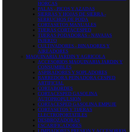
HORCAS
PALAS - PICOS Y AZADAS
SIERRAS Y HOJAS DE SIERRA -
SERRUCHOS DE PODA
CORTASETOS MANUALES
TIJERAS CORTACESPED
TIJERAS PODADORAS - NAVAJAS
INJERTO
CULTIVADORES - BINADORES Y
AIREADORES
MAQUINARIA JARDIN Y AGRICOLA
ACCESORIOS MAQUINARIA JARDIN Y
CONSUMIBLES
ASPIRADORES Y SOPLADORES
BARREDORA PEINADORA CESPED
ARTIFICIAL
CORTABORDES
CORTACESPED GASOLINA
AUTOPROPULSION
CORTACESPED GASOLINA EMPUJE
CORTASETOS Y TIJERAS
ELECTROPORTATILES
DESBROZADORAS
ESCARIFICADORES
LIMPIADORES PRESION Y ACCESORIOS