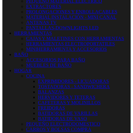
PEQUEÑO MATERIAL ELECTRICO
EXTRACTORES
PROLONGACIONES Y ENROLLACABLES
MATERIAL INSTALACIÓN - MINI CANAL
ANTENAS TV
PANTALLAS-DOWNLIGHTS LED
HERRAMIENTAS
CAJAS Y MALETINES CON HERRAMIENTAS
HERRAMIENTAS ELECTROPORTATILES
MINIHERRAMIENTA Y ACCESORIOS
BAÑO
ACCESORIOS PARA BAÑO
MUEBLES DE BAÑO
HOGAR
COCINA
EXPRIMIDORES - LICUADORAS
TOSTADORAS - SANDWICHERA
BALANZAS
HERVIDORES Y TETERAS
CAFETERAS Y MOLINILLOS
FREIDORAS
BATIDORAS DE VARILLAS
BATIDORAS DE VASO
PEQUEÑO ELECTRODOMESTICO
CARROS Y BOLSAS COMPRA