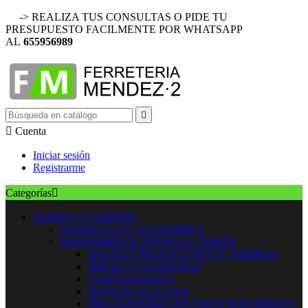
-> REALIZA TUS CONSULTAS O PIDE TU
PRESUPUESTO FACILMENTE POR WHATSAPP
AL
655956989


Cuenta
Iniciar sesión
Registrarme
Categorías

JARDIN Y CAMPING
BARBACOA Y ACCESORIOS
HERRAMIENTA MANUAL JARDIN
HACHAS MAZAS CUÑAS Y PIEDRAS
HOCES Y GUADAÑAS
CORTARRAMAS
MANGOS SUELTOS
RECOGEDORES ESCOBAS RASTRILLOS