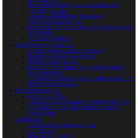
MATAMOSQUITOS Y AHUYENTADORES
CAMPING-PLAYA
LÁMINA ANTIHIERBA MANTAS Y
GEOTÉXTILES CULTIVO
TERMOMETROS VELETAS Y PLUVIÓMETROS
DE JARDÍN
COMPOSTADORES


PISCINAS Y QUIMICOS
JUEGOS - HINCHABLES Y RELAX
PISCINAS SUPERFICIE Y SPAS
PISCINAS INFLABLES
PRODUCTOS QUIMICOS Y CONSUMIBLES
PARA PISCINAS
ACCESORIOS DE PISCINA Y COMPLEMENTOS
FILTRACION PISCINA


CLIMATIZACION
VENTILADORES
AIRE ACONDICIONADO Y COMPLEMENTOS
HUMIDIFICADOR - DESUMIDIFICADOR -
IONIZADOR


PINTURA
ACCESORIOS PARA PINTURA
AGUAPLAST
PINTURA EN SPRAY