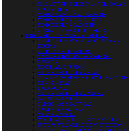
MAQUINARIA FORESTAL - AGRICOLA Y
ACCESORIOS
MOTOAZADAS Y ACCESORIOS
MOTOSIERRAS ELECTRICAS
MOTOSIERRAS GASOLINA
CORTACESPEDES ELECTRICOS
MOBILIARIO DE JARDIN Y CAMPING
CONFECCION MOBILIARIO JARDÍN Y
PISCINA
COJINES Y ALFOMBRAS
CARPAS Y TOLDOS DE SOMBREO
BANCOS
MOBILIARIO JARDIN
SILLAS Y SILLONES METAL
CONJUNTOS RESINA Y COMPLEMENTOS
MESAS METAL
BALANCINES
SILLAS Y SILLONES MADERA
PARASOLES Y PIES
TUMBONAS Y BUTACAS
BAULES Y ARCONES
MESAS MADERA
MOBILIARIO Y JUEGOS INFANTILES
FUNDAS Y LONETAS DE PROTECCIÓN
CONJUNTOS METAL Y COMPLEMENTOS