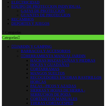
ELECTRICIDAD
EQUIPO DE PROTECCION INDIVIDUAL
GAFAS DE PROTECCION
GUANTES DE PROTECCION
RECAMBIOS
DEPORTES Y JUEGOS

Categorías
Categorías



JARDIN Y CAMPING
BARBACOA Y ACCESORIOS


HERRAMIENTA MANUAL JARDIN
HACHAS MAZAS CUÑAS Y PIEDRAS
HOCES Y GUADAÑAS
CORTARRAMAS
MANGOS SUELTOS
RECOGEDORES ESCOBAS RASTRILLOS
HORCAS
PALAS - PICOS Y AZADAS
SIERRAS Y HOJAS DE SIERRA -
SERRUCHOS DE PODA
CORTASETOS MANUALES
TIJERAS CORTACESPED