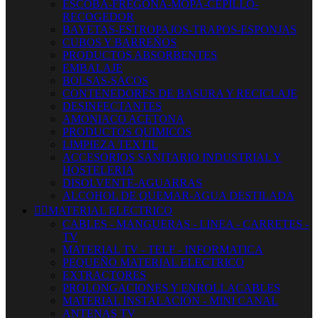
ESCOBA-FREGONA-MOPA-CEPILLO-
RECOGEDOR
BAYETAS-ESTROPAJOS-TRAPOS-ESPONJAS
CUBOS Y BARREÑOS
PRODUCTOS ABSORBENTES
EMBALAJE
BOLSAS-SACOS
CONTENEDORES DE BASURA Y RECICLAJE
DESINFECTANTES
AMONIACO ACETONA
PRODUCTOS QUIMICOS
LIMPIEZA TEXTIL
ACCESORIOS SANITARIO INDUSTRIAL Y
HOSTELERIA
DISOLVENTE-AGUARRAS
ALCOHOL DE QUEMAR-AGUA DESTILADA


MATERIAL ELECTRICO
CABLES - MANGUERAS - LINEA - CARRETES -
TV
MATERIAL TV - TELF - INFORMATICA
PEQUEÑO MATERIAL ELECTRICO
EXTRACTORES
PROLONGACIONES Y ENROLLACABLES
MATERIAL INSTALACIÓN - MINI CANAL
ANTENAS TV