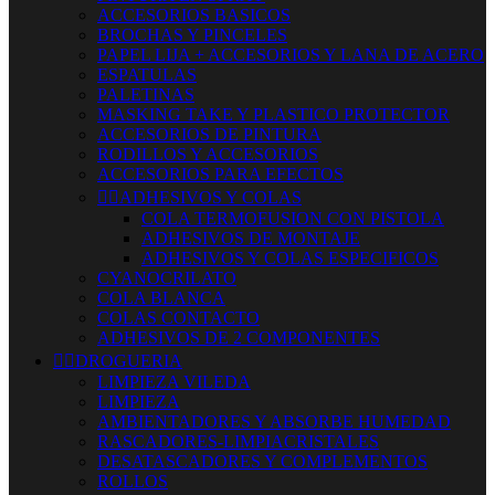
ACCESORIOS BASICOS
BROCHAS Y PINCELES
PAPEL LIJA + ACCESORIOS Y LANA DE ACERO
ESPATULAS
PALETINAS
MASKING TAKE Y PLASTICO PROTECTOR
ACCESORIOS DE PINTURA
RODILLOS Y ACCESORIOS
ACCESORIOS PARA EFECTOS


ADHESIVOS Y COLAS
COLA TERMOFUSION CON PISTOLA
ADHESIVOS DE MONTAJE
ADHESIVOS Y COLAS ESPECIFICOS
CYANOCRILATO
COLA BLANCA
COLAS CONTACTO
ADHESIVOS DE 2 COMPONENTES


DROGUERIA
LIMPIEZA VILEDA
LIMPIEZA
AMBIENTADORES Y ABSORBE HUMEDAD
RASCADORES-LIMPIACRISTALES
DESATASCADORES Y COMPLEMENTOS
ROLLOS