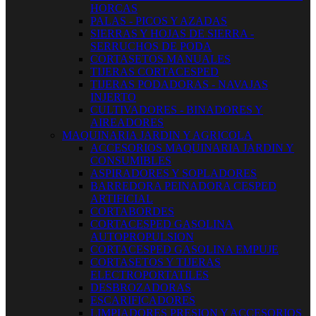
HORCAS
PALAS - PICOS Y AZADAS
SIERRAS Y HOJAS DE SIERRA -
SERRUCHOS DE PODA
CORTASETOS MANUALES
TIJERAS CORTACESPED
TIJERAS PODADORAS - NAVAJAS
INJERTO
CULTIVADORES - BINADORES Y
AIREADORES
MAQUINARIA JARDIN Y AGRICOLA
ACCESORIOS MAQUINARIA JARDIN Y
CONSUMIBLES
ASPIRADORES Y SOPLADORES
BARREDORA PEINADORA CESPED
ARTIFICIAL
CORTABORDES
CORTACESPED GASOLINA
AUTOPROPULSION
CORTACESPED GASOLINA EMPUJE
CORTASETOS Y TIJERAS
ELECTROPORTATILES
DESBROZADORAS
ESCARIFICADORES
LIMPIADORES PRESION Y ACCESORIOS