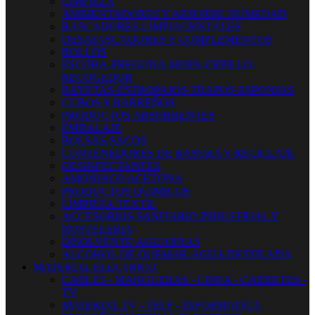
LIMPIEZA
AMBIENTADORES Y ABSORBE HUMEDAD
RASCADORES-LIMPIACRISTALES
DESATASCADORES Y COMPLEMENTOS
ROLLOS
ESCOBA-FREGONA-MOPA-CEPILLO-
RECOGEDOR
BAYETAS-ESTROPAJOS-TRAPOS-ESPONJAS
CUBOS Y BARREÑOS
PRODUCTOS ABSORBENTES
EMBALAJE
BOLSAS-SACOS
CONTENEDORES DE BASURA Y RECICLAJE
DESINFECTANTES
AMONIACO ACETONA
PRODUCTOS QUIMICOS
LIMPIEZA TEXTIL
ACCESORIOS SANITARIO INDUSTRIAL Y
HOSTELERIA
DISOLVENTE-AGUARRAS
ALCOHOL DE QUEMAR-AGUA DESTILADA
MATERIAL ELECTRICO
CABLES - MANGUERAS - LINEA - CARRETES -
TV
MATERIAL TV - TELF - INFORMATICA