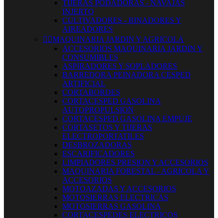
TIJERAS PODADORAS - NAVAJAS
INJERTO
CULTIVADORES - BINADORES Y
AIREADORES


MAQUINARIA JARDIN Y AGRICOLA
ACCESORIOS MAQUINARIA JARDIN Y
CONSUMIBLES
ASPIRADORES Y SOPLADORES
BARREDORA PEINADORA CESPED
ARTIFICIAL
CORTABORDES
CORTACESPED GASOLINA
AUTOPROPULSION
CORTACESPED GASOLINA EMPUJE
CORTASETOS Y TIJERAS
ELECTROPORTATILES
DESBROZADORAS
ESCARIFICADORES
LIMPIADORES PRESION Y ACCESORIOS
MAQUINARIA FORESTAL - AGRICOLA Y
ACCESORIOS
MOTOAZADAS Y ACCESORIOS
MOTOSIERRAS ELECTRICAS
MOTOSIERRAS GASOLINA
CORTACESPEDES ELECTRICOS