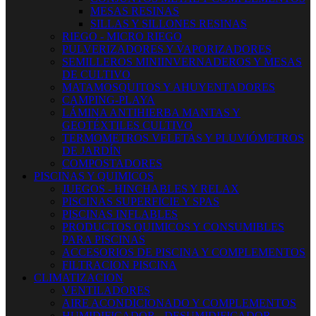
MESAS RESINAS
SILLAS Y SILLONES RESINAS
RIEGO - MICRO RIEGO
PULVERIZADORES Y VAPORIZADORES
SEMILLEROS MINIINVERNADEROS Y MESAS
DE CULTIVO
MATAMOSQUITOS Y AHUYENTADORES
CAMPING-PLAYA
LÁMINA ANTIHIERBA MANTAS Y
GEOTÉXTILES CULTIVO
TERMOMETROS VELETAS Y PLUVIÓMETROS
DE JARDÍN
COMPOSTADORES
PISCINAS Y QUIMICOS
JUEGOS - HINCHABLES Y RELAX
PISCINAS SUPERFICIE Y SPAS
PISCINAS INFLABLES
PRODUCTOS QUIMICOS Y CONSUMIBLES
PARA PISCINAS
ACCESORIOS DE PISCINA Y COMPLEMENTOS
FILTRACION PISCINA
CLIMATIZACION
VENTILADORES
AIRE ACONDICIONADO Y COMPLEMENTOS
HUMIDIFICADOR - DESUMIDIFICADOR -