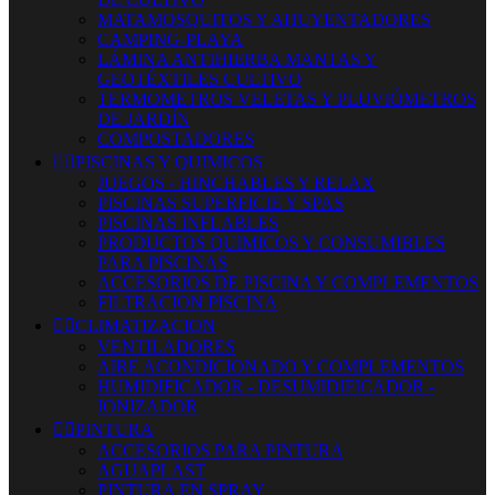
MATAMOSQUITOS Y AHUYENTADORES
CAMPING-PLAYA
LÁMINA ANTIHIERBA MANTAS Y
GEOTÉXTILES CULTIVO
TERMOMETROS VELETAS Y PLUVIÓMETROS
DE JARDÍN
COMPOSTADORES


PISCINAS Y QUIMICOS
JUEGOS - HINCHABLES Y RELAX
PISCINAS SUPERFICIE Y SPAS
PISCINAS INFLABLES
PRODUCTOS QUIMICOS Y CONSUMIBLES
PARA PISCINAS
ACCESORIOS DE PISCINA Y COMPLEMENTOS
FILTRACION PISCINA


CLIMATIZACION
VENTILADORES
AIRE ACONDICIONADO Y COMPLEMENTOS
HUMIDIFICADOR - DESUMIDIFICADOR -
IONIZADOR


PINTURA
ACCESORIOS PARA PINTURA
AGUAPLAST
PINTURA EN SPRAY