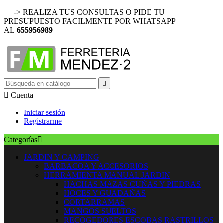
-> REALIZA TUS CONSULTAS O PIDE TU
PRESUPUESTO FACILMENTE POR WHATSAPP
AL
655956989


Cuenta
Iniciar sesión
Registrarme
Categorías

JARDIN Y CAMPING
BARBACOA Y ACCESORIOS
HERRAMIENTA MANUAL JARDIN
HACHAS MAZAS CUÑAS Y PIEDRAS
HOCES Y GUADAÑAS
CORTARRAMAS
MANGOS SUELTOS
RECOGEDORES ESCOBAS RASTRILLOS