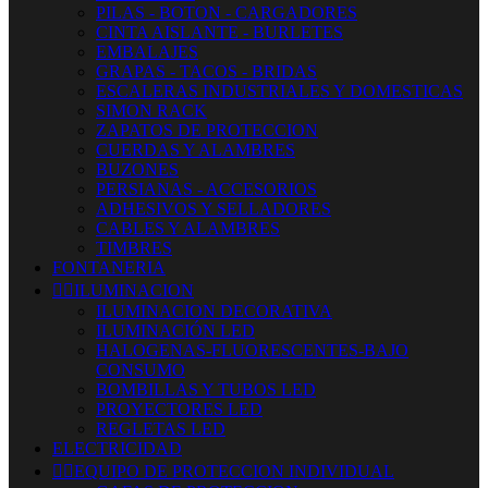
PILAS - BOTON - CARGADORES
CINTA AISLANTE - BURLETES
EMBALAJES
GRAPAS - TACOS - BRIDAS
ESCALERAS INDUSTRIALES Y DOMESTICAS
SIMON RACK
ZAPATOS DE PROTECCION
CUERDAS Y ALAMBRES
BUZONES
PERSIANAS - ACCESORIOS
ADHESIVOS Y SELLADORES
CABLES Y ALAMBRES
TIMBRES
FONTANERIA


ILUMINACION
ILUMINACION DECORATIVA
ILUMINACIÓN LED
HALOGENAS-FLUORESCENTES-BAJO
CONSUMO
BOMBILLAS Y TUBOS LED
PROYECTORES LED
REGLETAS LED
ELECTRICIDAD


EQUIPO DE PROTECCION INDIVIDUAL