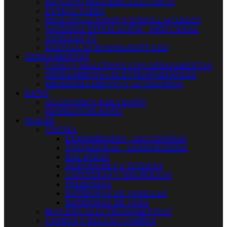
PEQUEÑO MATERIAL ELECTRICO
EXTRACTORES
PROLONGACIONES Y ENROLLACABLES
MATERIAL INSTALACIÓN - MINI CANAL
ANTENAS TV
PANTALLAS-DOWNLIGHTS LED
HERRAMIENTAS
CAJAS Y MALETINES CON HERRAMIENTAS
HERRAMIENTAS ELECTROPORTATILES
MINIHERRAMIENTA Y ACCESORIOS
BAÑO
ACCESORIOS PARA BAÑO
MUEBLES DE BAÑO
HOGAR
COCINA
EXPRIMIDORES - LICUADORAS
TOSTADORAS - SANDWICHERA
BALANZAS
HERVIDORES Y TETERAS
CAFETERAS Y MOLINILLOS
FREIDORAS
BATIDORAS DE VARILLAS
BATIDORAS DE VASO
PEQUEÑO ELECTRODOMESTICO
CARROS Y BOLSAS COMPRA