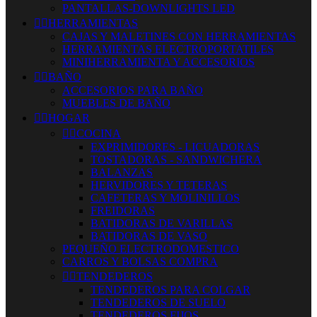
PANTALLAS-DOWNLIGHTS LED


HERRAMIENTAS
CAJAS Y MALETINES CON HERRAMIENTAS
HERRAMIENTAS ELECTROPORTATILES
MINIHERRAMIENTA Y ACCESORIOS


BAÑO
ACCESORIOS PARA BAÑO
MUEBLES DE BAÑO


HOGAR


COCINA
EXPRIMIDORES - LICUADORAS
TOSTADORAS - SANDWICHERA
BALANZAS
HERVIDORES Y TETERAS
CAFETERAS Y MOLINILLOS
FREIDORAS
BATIDORAS DE VARILLAS
BATIDORAS DE VASO
PEQUEÑO ELECTRODOMESTICO
CARROS Y BOLSAS COMPRA


TENDEDEROS
TENDEDEROS PARA COLGAR
TENDEDEROS DE SUELO
TENDEDEROS FIJOS