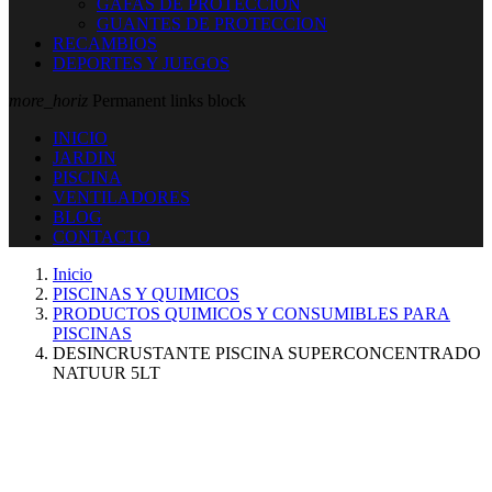
GAFAS DE PROTECCION
GUANTES DE PROTECCION
RECAMBIOS
DEPORTES Y JUEGOS
more_horiz
Permanent links block
INICIO
JARDIN
PISCINA
VENTILADORES
BLOG
CONTACTO
Inicio
PISCINAS Y QUIMICOS
PRODUCTOS QUIMICOS Y CONSUMIBLES PARA
PISCINAS
DESINCRUSTANTE PISCINA SUPERCONCENTRADO
NATUUR 5LT