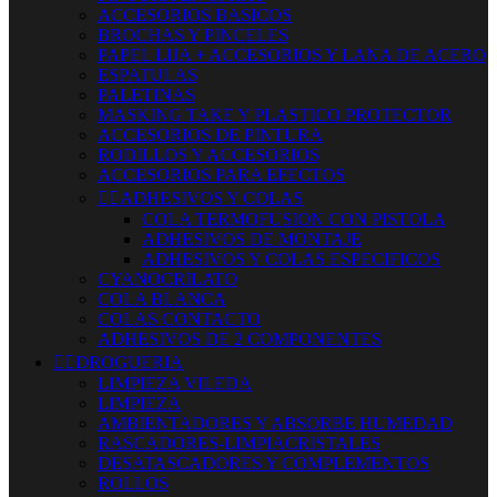
ACCESORIOS BASICOS
BROCHAS Y PINCELES
PAPEL LIJA + ACCESORIOS Y LANA DE ACERO
ESPATULAS
PALETINAS
MASKING TAKE Y PLASTICO PROTECTOR
ACCESORIOS DE PINTURA
RODILLOS Y ACCESORIOS
ACCESORIOS PARA EFECTOS


ADHESIVOS Y COLAS
COLA TERMOFUSION CON PISTOLA
ADHESIVOS DE MONTAJE
ADHESIVOS Y COLAS ESPECIFICOS
CYANOCRILATO
COLA BLANCA
COLAS CONTACTO
ADHESIVOS DE 2 COMPONENTES


DROGUERIA
LIMPIEZA VILEDA
LIMPIEZA
AMBIENTADORES Y ABSORBE HUMEDAD
RASCADORES-LIMPIACRISTALES
DESATASCADORES Y COMPLEMENTOS
ROLLOS