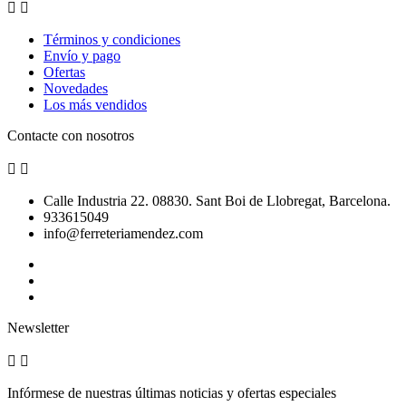


Términos y condiciones
Envío y pago
Ofertas
Novedades
Los más vendidos
Contacte con nosotros


Calle Industria 22. 08830. Sant Boi de Llobregat, Barcelona.
933615049
info@ferreteriamendez.com
Newsletter


Infórmese de nuestras últimas noticias y ofertas especiales