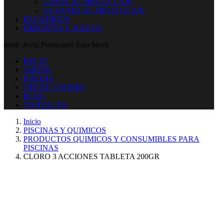
GAFAS DE PROTECCION
GUANTES DE PROTECCION
RECAMBIOS
DEPORTES Y JUEGOS
more_horiz
Permanent links block
INICIO
JARDIN
PISCINA
VENTILADORES
BLOG
CONTACTO
Inicio
PISCINAS Y QUIMICOS
PRODUCTOS QUIMICOS Y CONSUMIBLES PARA
PISCINAS
CLORO 3 ACCIONES TABLETA 200GR