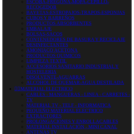
ESCOBA-FREGONA-MOPA-CEPILLO-
RECOGEDOR
BAYETAS-ESTROPAJOS-TRAPOS-ESPONJAS
CUBOS Y BARREÑOS
PRODUCTOS ABSORBENTES
EMBALAJE
BOLSAS-SACOS
CONTENEDORES DE BASURA Y RECICLAJE
DESINFECTANTES
AMONIACO ACETONA
PRODUCTOS QUIMICOS
LIMPIEZA TEXTIL
ACCESORIOS SANITARIO INDUSTRIAL Y
HOSTELERIA
DISOLVENTE-AGUARRAS
ALCOHOL DE QUEMAR-AGUA DESTILADA


MATERIAL ELECTRICO
CABLES - MANGUERAS - LINEA - CARRETES -
TV
MATERIAL TV - TELF - INFORMATICA
PEQUEÑO MATERIAL ELECTRICO
EXTRACTORES
PROLONGACIONES Y ENROLLACABLES
MATERIAL INSTALACIÓN - MINI CANAL
ANTENAS TV