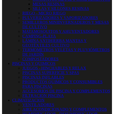
MESAS RESINAS
SILLAS Y SILLONES RESINAS
RIEGO - MICRO RIEGO
PULVERIZADORES Y VAPORIZADORES
SEMILLEROS MINIINVERNADEROS Y MESAS
DE CULTIVO
MATAMOSQUITOS Y AHUYENTADORES
CAMPING-PLAYA
LÁMINA ANTIHIERBA MANTAS Y
GEOTÉXTILES CULTIVO
TERMOMETROS VELETAS Y PLUVIÓMETROS
DE JARDÍN
COMPOSTADORES
PISCINAS Y QUIMICOS
JUEGOS - HINCHABLES Y RELAX
PISCINAS SUPERFICIE Y SPAS
PISCINAS INFLABLES
PRODUCTOS QUIMICOS Y CONSUMIBLES
PARA PISCINAS
ACCESORIOS DE PISCINA Y COMPLEMENTOS
FILTRACION PISCINA
CLIMATIZACION
VENTILADORES
AIRE ACONDICIONADO Y COMPLEMENTOS
HUMIDIFICADOR - DESUMIDIFICADOR -