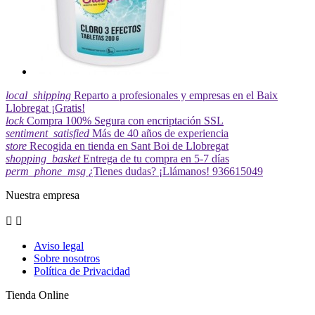
local_shipping
Reparto a profesionales y empresas en el Baix
Llobregat ¡Gratis!
lock
Compra 100% Segura con encriptación SSL
sentiment_satisfied
Más de 40 años de experiencia
store
Recogida en tienda en Sant Boi de Llobregat
shopping_basket
Entrega de tu compra en 5-7 días
perm_phone_msg
¿Tienes dudas? ¡Llámanos! 936615049
Nuestra empresa


Aviso legal
Sobre nosotros
Política de Privacidad
Tienda Online