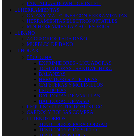
PANTALLAS-DOWNLIGHTS LED


HERRAMIENTAS
CAJAS Y MALETINES CON HERRAMIENTAS
HERRAMIENTAS ELECTROPORTATILES
MINIHERRAMIENTA Y ACCESORIOS


BAÑO
ACCESORIOS PARA BAÑO
MUEBLES DE BAÑO


HOGAR


COCINA
EXPRIMIDORES - LICUADORAS
TOSTADORAS - SANDWICHERA
BALANZAS
HERVIDORES Y TETERAS
CAFETERAS Y MOLINILLOS
FREIDORAS
BATIDORAS DE VARILLAS
BATIDORAS DE VASO
PEQUEÑO ELECTRODOMESTICO
CARROS Y BOLSAS COMPRA


TENDEDEROS
TENDEDEROS PARA COLGAR
TENDEDEROS DE SUELO
TENDEDEROS FIJOS