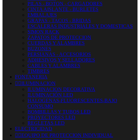
PILAS - BOTON - CARGADORES
CINTA AISLANTE - BURLETES
EMBALAJES
GRAPAS - TACOS - BRIDAS
ESCALERAS INDUSTRIALES Y DOMESTICAS
SIMON RACK
ZAPATOS DE PROTECCION
CUERDAS Y ALAMBRES
BUZONES
PERSIANAS - ACCESORIOS
ADHESIVOS Y SELLADORES
CABLES Y ALAMBRES
TIMBRES
FONTANERIA


ILUMINACION
ILUMINACION DECORATIVA
ILUMINACIÓN LED
HALOGENAS-FLUORESCENTES-BAJO
CONSUMO
BOMBILLAS Y TUBOS LED
PROYECTORES LED
REGLETAS LED
ELECTRICIDAD


EQUIPO DE PROTECCION INDIVIDUAL