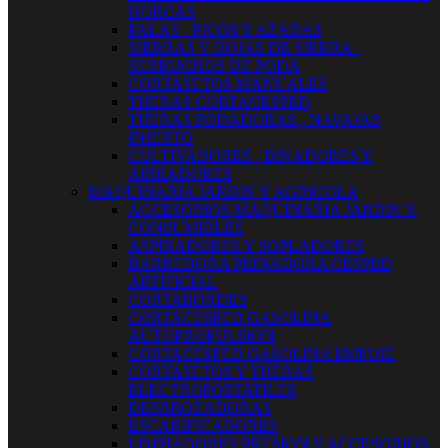
HORCAS
PALAS - PICOS Y AZADAS
SIERRAS Y HOJAS DE SIERRA -
SERRUCHOS DE PODA
CORTASETOS MANUALES
TIJERAS CORTACESPED
TIJERAS PODADORAS - NAVAJAS
INJERTO
CULTIVADORES - BINADORES Y
AIREADORES
MAQUINARIA JARDIN Y AGRICOLA
ACCESORIOS MAQUINARIA JARDIN Y
CONSUMIBLES
ASPIRADORES Y SOPLADORES
BARREDORA PEINADORA CESPED
ARTIFICIAL
CORTABORDES
CORTACESPED GASOLINA
AUTOPROPULSION
CORTACESPED GASOLINA EMPUJE
CORTASETOS Y TIJERAS
ELECTROPORTATILES
DESBROZADORAS
ESCARIFICADORES
LIMPIADORES PRESION Y ACCESORIOS