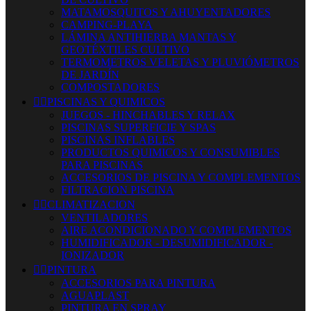
MATAMOSQUITOS Y AHUYENTADORES
CAMPING-PLAYA
LÁMINA ANTIHIERBA MANTAS Y
GEOTÉXTILES CULTIVO
TERMOMETROS VELETAS Y PLUVIÓMETROS
DE JARDÍN
COMPOSTADORES


PISCINAS Y QUIMICOS
JUEGOS - HINCHABLES Y RELAX
PISCINAS SUPERFICIE Y SPAS
PISCINAS INFLABLES
PRODUCTOS QUIMICOS Y CONSUMIBLES
PARA PISCINAS
ACCESORIOS DE PISCINA Y COMPLEMENTOS
FILTRACION PISCINA


CLIMATIZACION
VENTILADORES
AIRE ACONDICIONADO Y COMPLEMENTOS
HUMIDIFICADOR - DESUMIDIFICADOR -
IONIZADOR


PINTURA
ACCESORIOS PARA PINTURA
AGUAPLAST
PINTURA EN SPRAY