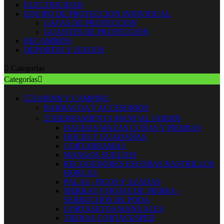
ELECTRICIDAD
EQUIPO DE PROTECCION INDIVIDUAL
GAFAS DE PROTECCION
GUANTES DE PROTECCION
RECAMBIOS
DEPORTES Y JUEGOS

Categorías
Categorías



JARDIN Y CAMPING
BARBACOA Y ACCESORIOS


HERRAMIENTA MANUAL JARDIN
HACHAS MAZAS CUÑAS Y PIEDRAS
HOCES Y GUADAÑAS
CORTARRAMAS
MANGOS SUELTOS
RECOGEDORES ESCOBAS RASTRILLOS
HORCAS
PALAS - PICOS Y AZADAS
SIERRAS Y HOJAS DE SIERRA -
SERRUCHOS DE PODA
CORTASETOS MANUALES
TIJERAS CORTACESPED