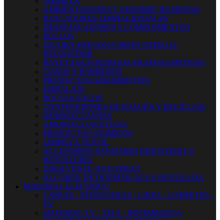
LIMPIEZA
AMBIENTADORES Y ABSORBE HUMEDAD
RASCADORES-LIMPIACRISTALES
DESATASCADORES Y COMPLEMENTOS
ROLLOS
ESCOBA-FREGONA-MOPA-CEPILLO-
RECOGEDOR
BAYETAS-ESTROPAJOS-TRAPOS-ESPONJAS
CUBOS Y BARREÑOS
PRODUCTOS ABSORBENTES
EMBALAJE
BOLSAS-SACOS
CONTENEDORES DE BASURA Y RECICLAJE
DESINFECTANTES
AMONIACO ACETONA
PRODUCTOS QUIMICOS
LIMPIEZA TEXTIL
ACCESORIOS SANITARIO INDUSTRIAL Y
HOSTELERIA
DISOLVENTE-AGUARRAS
ALCOHOL DE QUEMAR-AGUA DESTILADA
MATERIAL ELECTRICO
CABLES - MANGUERAS - LINEA - CARRETES -
TV
MATERIAL TV - TELF - INFORMATICA