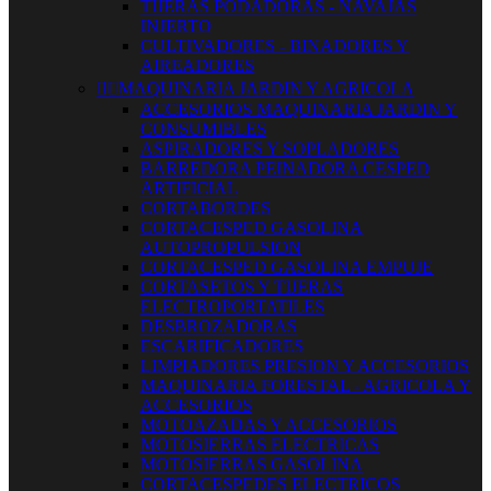
TIJERAS PODADORAS - NAVAJAS
INJERTO
CULTIVADORES - BINADORES Y
AIREADORES


MAQUINARIA JARDIN Y AGRICOLA
ACCESORIOS MAQUINARIA JARDIN Y
CONSUMIBLES
ASPIRADORES Y SOPLADORES
BARREDORA PEINADORA CESPED
ARTIFICIAL
CORTABORDES
CORTACESPED GASOLINA
AUTOPROPULSION
CORTACESPED GASOLINA EMPUJE
CORTASETOS Y TIJERAS
ELECTROPORTATILES
DESBROZADORAS
ESCARIFICADORES
LIMPIADORES PRESION Y ACCESORIOS
MAQUINARIA FORESTAL - AGRICOLA Y
ACCESORIOS
MOTOAZADAS Y ACCESORIOS
MOTOSIERRAS ELECTRICAS
MOTOSIERRAS GASOLINA
CORTACESPEDES ELECTRICOS