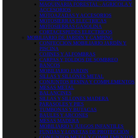
MAQUINARIA FORESTAL - AGRICOLA Y
ACCESORIOS
MOTOAZADAS Y ACCESORIOS
MOTOSIERRAS ELECTRICAS
MOTOSIERRAS GASOLINA
CORTACESPEDES ELECTRICOS
MOBILIARIO DE JARDIN Y CAMPING
CONFECCION MOBILIARIO JARDÍN Y
PISCINA
COJINES Y ALFOMBRAS
CARPAS Y TOLDOS DE SOMBREO
BANCOS
MOBILIARIO JARDIN
SILLAS Y SILLONES METAL
CONJUNTOS RESINA Y COMPLEMENTOS
MESAS METAL
BALANCINES
SILLAS Y SILLONES MADERA
PARASOLES Y PIES
TUMBONAS Y BUTACAS
BAULES Y ARCONES
MESAS MADERA
MOBILIARIO Y JUEGOS INFANTILES
FUNDAS Y LONETAS DE PROTECCIÓN
CONJUNTOS METAL Y COMPLEMENTOS