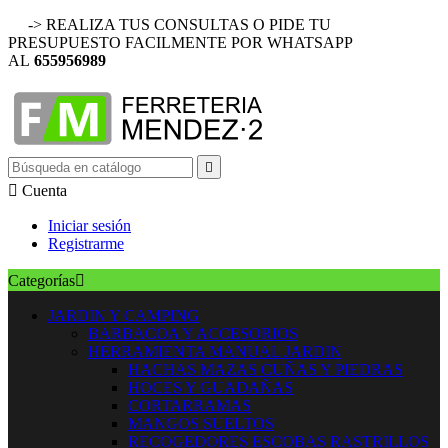
-> REALIZA TUS CONSULTAS O PIDE TU
PRESUPUESTO FACILMENTE POR WHATSAPP
AL
655956989


Cuenta
Iniciar sesión
Registrarme
Categorías

JARDIN Y CAMPING
BARBACOA Y ACCESORIOS
HERRAMIENTA MANUAL JARDIN
HACHAS MAZAS CUÑAS Y PIEDRAS
HOCES Y GUADAÑAS
CORTARRAMAS
MANGOS SUELTOS
RECOGEDORES ESCOBAS RASTRILLOS