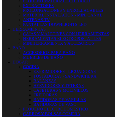
PEQUEÑO MATERIAL ELECTRICO
EXTRACTORES
PROLONGACIONES Y ENROLLACABLES
MATERIAL INSTALACIÓN - MINI CANAL
ANTENAS TV
PANTALLAS-DOWNLIGHTS LED
HERRAMIENTAS
CAJAS Y MALETINES CON HERRAMIENTAS
HERRAMIENTAS ELECTROPORTATILES
MINIHERRAMIENTA Y ACCESORIOS
BAÑO
ACCESORIOS PARA BAÑO
MUEBLES DE BAÑO
HOGAR
COCINA
EXPRIMIDORES - LICUADORAS
TOSTADORAS - SANDWICHERA
BALANZAS
HERVIDORES Y TETERAS
CAFETERAS Y MOLINILLOS
FREIDORAS
BATIDORAS DE VARILLAS
BATIDORAS DE VASO
PEQUEÑO ELECTRODOMESTICO
CARROS Y BOLSAS COMPRA