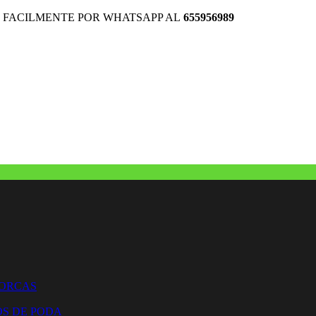
 FACILMENTE POR WHATSAPP AL
655956989
HORCAS
OS DE PODA