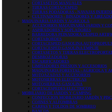
CORTASETOS MANUALES
TIJERAS CORTACESPED
TIJERAS PODADORAS - NAVAJAS INJERT
CULTIVADORES - BINADORES Y AIREAD
MAQUINARIA JARDIN Y AGRICOLA
ACCESORIOS MAQUINARIA JARDIN Y CO
ASPIRADORES Y SOPLADORES
BARREDORA PEINADORA CESPED ARTIFI
CORTABORDES
CORTACESPED GASOLINA AUTOPROPUL
CORTACESPED GASOLINA EMPUJE
CORTASETOS Y TIJERAS ELECTROPORTAT
DESBROZADORAS
ESCARIFICADORES
LIMPIADORES PRESION Y ACCESORIOS
MAQUINARIA FORESTAL - AGRICOLA Y 
MOTOAZADAS Y ACCESORIOS
MOTOSIERRAS ELECTRICAS
MOTOSIERRAS GASOLINA
CORTACESPEDES ELECTRICOS
MOBILIARIO DE JARDIN Y CAMPING
CONFECCION MOBILIARIO JARDÍN Y PIS
COJINES Y ALFOMBRAS
CARPAS Y TOLDOS DE SOMBREO
BANCOS