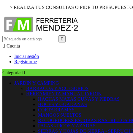
-> REALIZA TUS CONSULTAS O PIDE TU PRESUPUESTO


Cuenta
Iniciar sesión
Registrarme
Categorías

JARDIN Y CAMPING
BARBACOA Y ACCESORIOS
HERRAMIENTA MANUAL JARDIN
HACHAS MAZAS CUÑAS Y PIEDRAS
HOCES Y GUADAÑAS
CORTARRAMAS
MANGOS SUELTOS
RECOGEDORES ESCOBAS RASTRILLOS 
PALAS - PICOS Y AZADAS
SIERRAS Y HOJAS DE SIERRA - SERRUCH