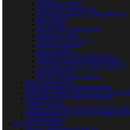
MOBILIARIO JARDIN
SILLAS Y SILLONES METAL
CONJUNTOS RESINA Y COMPLEMENTOS
MESAS METAL
BALANCINES
SILLAS Y SILLONES MADERA
PARASOLES Y PIES
TUMBONAS Y BUTACAS
BAULES Y ARCONES
MESAS MADERA
MOBILIARIO Y JUEGOS INFANTILES
FUNDAS Y LONETAS DE PROTECCIÓN
CONJUNTOS METAL Y COMPLEMENTOS
MESAS RESINAS
SILLAS Y SILLONES RESINAS
RIEGO - MICRO RIEGO
PULVERIZADORES Y VAPORIZADORES
SEMILLEROS MINIINVERNADEROS Y MESAS D
MATAMOSQUITOS Y AHUYENTADORES
CAMPING-PLAYA
LÁMINA ANTIHIERBA MANTAS Y GEOTÉXTILE
TERMOMETROS VELETAS Y PLUVIÓMETROS D
COMPOSTADORES
PISCINAS Y QUIMICOS
JUEGOS - HINCHABLES Y RELAX