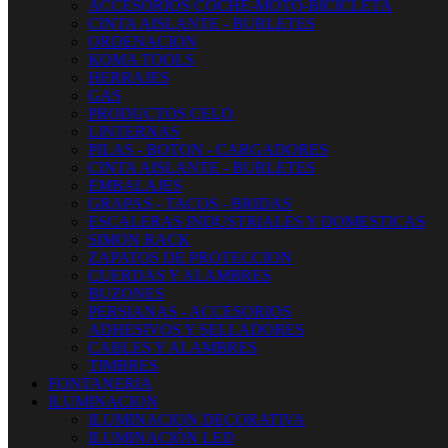
ACCESORIOS COCHE-MOTO-BICICLETA
CINTA AISLANTE - BURLETES
ORDENACION
KOMA TOOLS
HERRAJES
GAS
PRODUCTOS CELO
LINTERNAS
PILAS - BOTON - CARGADORES
CINTA AISLANTE - BURLETES
EMBALAJES
GRAPAS - TACOS - BRIDAS
ESCALERAS INDUSTRIALES Y DOMESTICAS
SIMON RACK
ZAPATOS DE PROTECCION
CUERDAS Y ALAMBRES
BUZONES
PERSIANAS - ACCESORIOS
ADHESIVOS Y SELLADORES
CABLES Y ALAMBRES
TIMBRES
FONTANERIA
ILUMINACION
ILUMINACION DECORATIVA
ILUMINACIÓN LED