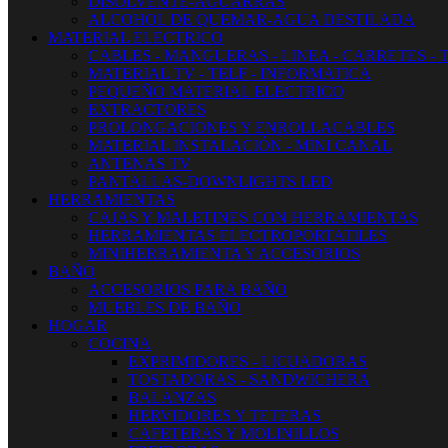
DISOLVENTE-AGUARRAS
ALCOHOL DE QUEMAR-AGUA DESTILADA
MATERIAL ELECTRICO
CABLES - MANGUERAS - LINEA - CARRETES - 
MATERIAL TV - TELF - INFORMATICA
PEQUEÑO MATERIAL ELECTRICO
EXTRACTORES
PROLONGACIONES Y ENROLLACABLES
MATERIAL INSTALACIÓN - MINI CANAL
ANTENAS TV
PANTALLAS-DOWNLIGHTS LED
HERRAMIENTAS
CAJAS Y MALETINES CON HERRAMIENTAS
HERRAMIENTAS ELECTROPORTATILES
MINIHERRAMIENTA Y ACCESORIOS
BAÑO
ACCESORIOS PARA BAÑO
MUEBLES DE BAÑO
HOGAR
COCINA
EXPRIMIDORES - LICUADORAS
TOSTADORAS - SANDWICHERA
BALANZAS
HERVIDORES Y TETERAS
CAFETERAS Y MOLINILLOS