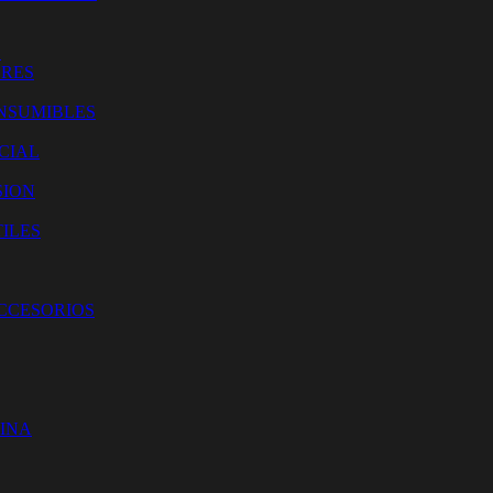
O
ORES
NSUMIBLES
CIAL
SION
ILES
ACCESORIOS
CINA