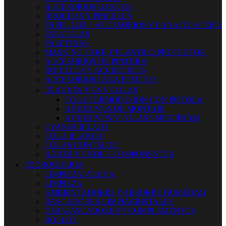
ACCESORIOS BASICOS
BROCHAS Y PINCELES
PAPEL LIJA + ACCESORIOS Y LANA DE ACERO
ESPATULAS
PALETINAS
MASKING TAKE Y PLASTICO PROTECTOR
ACCESORIOS DE PINTURA
RODILLOS Y ACCESORIOS
ACCESORIOS PARA EFECTOS


ADHESIVOS Y COLAS
COLA TERMOFUSION CON PISTOLA
ADHESIVOS DE MONTAJE
ADHESIVOS Y COLAS ESPECIFICOS
CYANOCRILATO
COLA BLANCA
COLAS CONTACTO
ADHESIVOS DE 2 COMPONENTES


DROGUERIA
LIMPIEZA VILEDA
LIMPIEZA
AMBIENTADORES Y ABSORBE HUMEDAD
RASCADORES-LIMPIACRISTALES
DESATASCADORES Y COMPLEMENTOS
ROLLOS