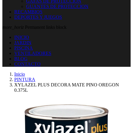
GAFAS DE PROTECCION
GUANTES DE PROTECCION
RECAMBIOS
DEPORTES Y JUEGOS
more_horiz
Permanent links block
INICIO
JARDIN
PISCINA
VENTILADORES
BLOG
CONTACTO
Inicio
PINTURA
XYLAZEL PLUS DECORA MATE PINO OREGON
0.375L