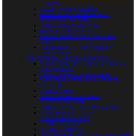
HORCAS
PALAS - PICOS Y AZADAS
SIERRAS Y HOJAS DE SIERRA -
SERRUCHOS DE PODA
CORTASETOS MANUALES
TIJERAS CORTACESPED
TIJERAS PODADORAS - NAVAJAS
INJERTO
CULTIVADORES - BINADORES Y
AIREADORES
MAQUINARIA JARDIN Y AGRICOLA
ACCESORIOS MAQUINARIA JARDIN Y
CONSUMIBLES
ASPIRADORES Y SOPLADORES
BARREDORA PEINADORA CESPED
ARTIFICIAL
CORTABORDES
CORTACESPED GASOLINA
AUTOPROPULSION
CORTACESPED GASOLINA EMPUJE
CORTASETOS Y TIJERAS
ELECTROPORTATILES
DESBROZADORAS
ESCARIFICADORES
LIMPIADORES PRESION Y ACCESORIOS