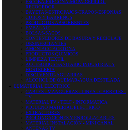
ESCOBA-FREGONA-MOPA-CEPILLO-
RECOGEDOR
BAYETAS-ESTROPAJOS-TRAPOS-ESPONJAS
CUBOS Y BARREÑOS
PRODUCTOS ABSORBENTES
EMBALAJE
BOLSAS-SACOS
CONTENEDORES DE BASURA Y RECICLAJE
DESINFECTANTES
AMONIACO ACETONA
PRODUCTOS QUIMICOS
LIMPIEZA TEXTIL
ACCESORIOS SANITARIO INDUSTRIAL Y
HOSTELERIA
DISOLVENTE-AGUARRAS
ALCOHOL DE QUEMAR-AGUA DESTILADA


MATERIAL ELECTRICO
CABLES - MANGUERAS - LINEA - CARRETES -
TV
MATERIAL TV - TELF - INFORMATICA
PEQUEÑO MATERIAL ELECTRICO
EXTRACTORES
PROLONGACIONES Y ENROLLACABLES
MATERIAL INSTALACIÓN - MINI CANAL
ANTENAS TV