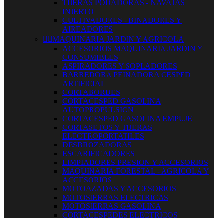
TIJERAS PODADORAS - NAVAJAS
INJERTO
CULTIVADORES - BINADORES Y
AIREADORES


MAQUINARIA JARDIN Y AGRICOLA
ACCESORIOS MAQUINARIA JARDIN Y
CONSUMIBLES
ASPIRADORES Y SOPLADORES
BARREDORA PEINADORA CESPED
ARTIFICIAL
CORTABORDES
CORTACESPED GASOLINA
AUTOPROPULSION
CORTACESPED GASOLINA EMPUJE
CORTASETOS Y TIJERAS
ELECTROPORTATILES
DESBROZADORAS
ESCARIFICADORES
LIMPIADORES PRESION Y ACCESORIOS
MAQUINARIA FORESTAL - AGRICOLA Y
ACCESORIOS
MOTOAZADAS Y ACCESORIOS
MOTOSIERRAS ELECTRICAS
MOTOSIERRAS GASOLINA
CORTACESPEDES ELECTRICOS