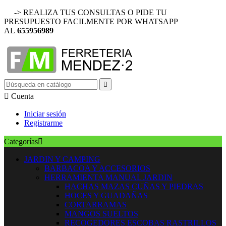
-> REALIZA TUS CONSULTAS O PIDE TU
PRESUPUESTO FACILMENTE POR WHATSAPP
AL
655956989


Cuenta
Iniciar sesión
Registrarme
Categorías

JARDIN Y CAMPING
BARBACOA Y ACCESORIOS
HERRAMIENTA MANUAL JARDIN
HACHAS MAZAS CUÑAS Y PIEDRAS
HOCES Y GUADAÑAS
CORTARRAMAS
MANGOS SUELTOS
RECOGEDORES ESCOBAS RASTRILLOS