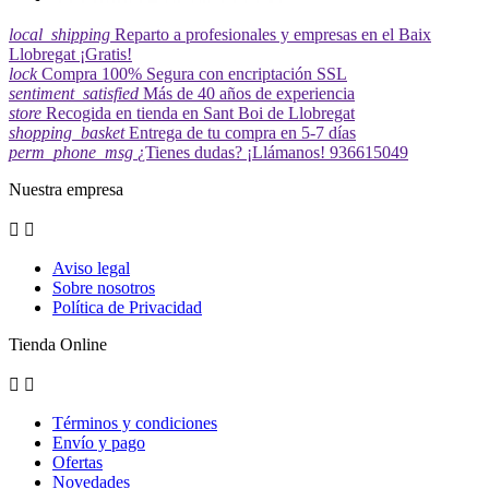
local_shipping
Reparto a profesionales y empresas en el Baix
Llobregat ¡Gratis!
lock
Compra 100% Segura con encriptación SSL
sentiment_satisfied
Más de 40 años de experiencia
store
Recogida en tienda en Sant Boi de Llobregat
shopping_basket
Entrega de tu compra en 5-7 días
perm_phone_msg
¿Tienes dudas? ¡Llámanos! 936615049
Nuestra empresa


Aviso legal
Sobre nosotros
Política de Privacidad
Tienda Online


Términos y condiciones
Envío y pago
Ofertas
Novedades