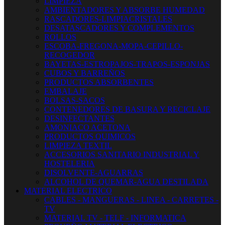
LIMPIEZA
AMBIENTADORES Y ABSORBE HUMEDAD
RASCADORES-LIMPIACRISTALES
DESATASCADORES Y COMPLEMENTOS
ROLLOS
ESCOBA-FREGONA-MOPA-CEPILLO-
RECOGEDOR
BAYETAS-ESTROPAJOS-TRAPOS-ESPONJAS
CUBOS Y BARREÑOS
PRODUCTOS ABSORBENTES
EMBALAJE
BOLSAS-SACOS
CONTENEDORES DE BASURA Y RECICLAJE
DESINFECTANTES
AMONIACO ACETONA
PRODUCTOS QUIMICOS
LIMPIEZA TEXTIL
ACCESORIOS SANITARIO INDUSTRIAL Y
HOSTELERIA
DISOLVENTE-AGUARRAS
ALCOHOL DE QUEMAR-AGUA DESTILADA
MATERIAL ELECTRICO
CABLES - MANGUERAS - LINEA - CARRETES -
TV
MATERIAL TV - TELF - INFORMATICA