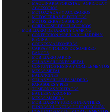
MAQUINARIA FORESTAL - AGRICOLA Y
ACCESORIOS
MOTOAZADAS Y ACCESORIOS
MOTOSIERRAS ELECTRICAS
MOTOSIERRAS GASOLINA
CORTACESPEDES ELECTRICOS
MOBILIARIO DE JARDIN Y CAMPING
CONFECCION MOBILIARIO JARDÍN Y
PISCINA
COJINES Y ALFOMBRAS
CARPAS Y TOLDOS DE SOMBREO
BANCOS
MOBILIARIO JARDIN
SILLAS Y SILLONES METAL
CONJUNTOS RESINA Y COMPLEMENTOS
MESAS METAL
BALANCINES
SILLAS Y SILLONES MADERA
PARASOLES Y PIES
TUMBONAS Y BUTACAS
BAULES Y ARCONES
MESAS MADERA
MOBILIARIO Y JUEGOS INFANTILES
FUNDAS Y LONETAS DE PROTECCIÓN
CONJUNTOS METAL Y COMPLEMENTOS