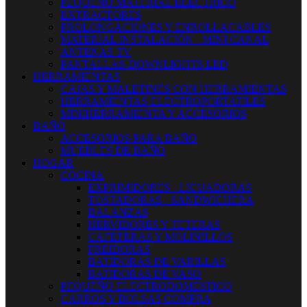
PEQUEÑO MATERIAL ELECTRICO
EXTRACTORES
PROLONGACIONES Y ENROLLACABLES
MATERIAL INSTALACIÓN - MINI CANAL
ANTENAS TV
PANTALLAS-DOWNLIGHTS LED
HERRAMIENTAS
CAJAS Y MALETINES CON HERRAMIENTAS
HERRAMIENTAS ELECTROPORTATILES
MINIHERRAMIENTA Y ACCESORIOS
BAÑO
ACCESORIOS PARA BAÑO
MUEBLES DE BAÑO
HOGAR
COCINA
EXPRIMIDORES - LICUADORAS
TOSTADORAS - SANDWICHERA
BALANZAS
HERVIDORES Y TETERAS
CAFETERAS Y MOLINILLOS
FREIDORAS
BATIDORAS DE VARILLAS
BATIDORAS DE VASO
PEQUEÑO ELECTRODOMESTICO
CARROS Y BOLSAS COMPRA