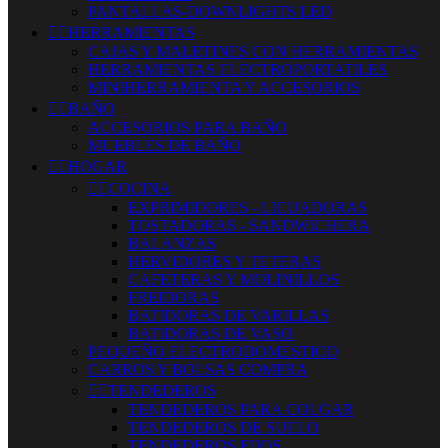
PANTALLAS-DOWNLIGHTS LED


HERRAMIENTAS
CAJAS Y MALETINES CON HERRAMIENTAS
HERRAMIENTAS ELECTROPORTATILES
MINIHERRAMIENTA Y ACCESORIOS


BAÑO
ACCESORIOS PARA BAÑO
MUEBLES DE BAÑO


HOGAR


COCINA
EXPRIMIDORES - LICUADORAS
TOSTADORAS - SANDWICHERA
BALANZAS
HERVIDORES Y TETERAS
CAFETERAS Y MOLINILLOS
FREIDORAS
BATIDORAS DE VARILLAS
BATIDORAS DE VASO
PEQUEÑO ELECTRODOMESTICO
CARROS Y BOLSAS COMPRA


TENDEDEROS
TENDEDEROS PARA COLGAR
TENDEDEROS DE SUELO
TENDEDEROS FIJOS