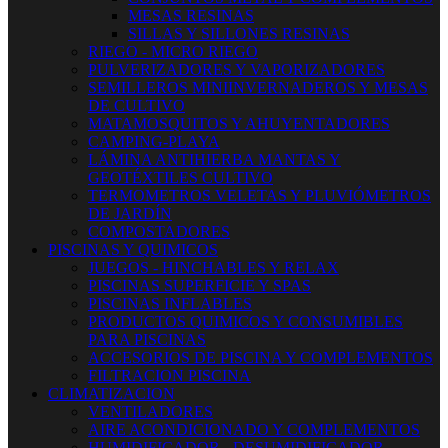
MESAS RESINAS
SILLAS Y SILLONES RESINAS
RIEGO - MICRO RIEGO
PULVERIZADORES Y VAPORIZADORES
SEMILLEROS MINIINVERNADEROS Y MESAS
DE CULTIVO
MATAMOSQUITOS Y AHUYENTADORES
CAMPING-PLAYA
LÁMINA ANTIHIERBA MANTAS Y
GEOTÉXTILES CULTIVO
TERMOMETROS VELETAS Y PLUVIÓMETROS
DE JARDÍN
COMPOSTADORES
PISCINAS Y QUIMICOS
JUEGOS - HINCHABLES Y RELAX
PISCINAS SUPERFICIE Y SPAS
PISCINAS INFLABLES
PRODUCTOS QUIMICOS Y CONSUMIBLES
PARA PISCINAS
ACCESORIOS DE PISCINA Y COMPLEMENTOS
FILTRACION PISCINA
CLIMATIZACION
VENTILADORES
AIRE ACONDICIONADO Y COMPLEMENTOS
HUMIDIFICADOR - DESUMIDIFICADOR -