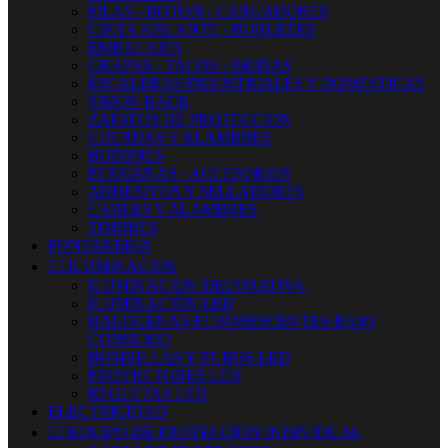
PILAS - BOTON - CARGADORES
CINTA AISLANTE - BURLETES
EMBALAJES
GRAPAS - TACOS - BRIDAS
ESCALERAS INDUSTRIALES Y DOMESTICAS
SIMON RACK
ZAPATOS DE PROTECCION
CUERDAS Y ALAMBRES
BUZONES
PERSIANAS - ACCESORIOS
ADHESIVOS Y SELLADORES
CABLES Y ALAMBRES
TIMBRES
FONTANERIA


ILUMINACION
ILUMINACION DECORATIVA
ILUMINACIÓN LED
HALOGENAS-FLUORESCENTES-BAJO
CONSUMO
BOMBILLAS Y TUBOS LED
PROYECTORES LED
REGLETAS LED
ELECTRICIDAD


EQUIPO DE PROTECCION INDIVIDUAL