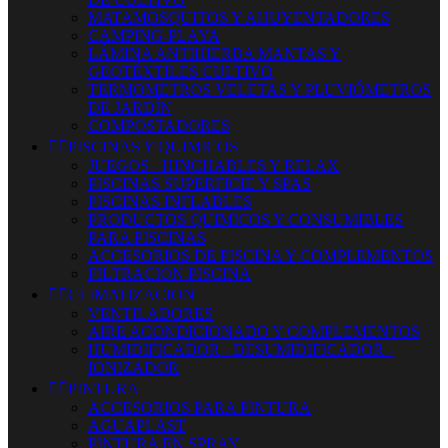
MATAMOSQUITOS Y AHUYENTADORES
CAMPING-PLAYA
LÁMINA ANTIHIERBA MANTAS Y
GEOTÉXTILES CULTIVO
TERMOMETROS VELETAS Y PLUVIÓMETROS
DE JARDÍN
COMPOSTADORES


PISCINAS Y QUIMICOS
JUEGOS - HINCHABLES Y RELAX
PISCINAS SUPERFICIE Y SPAS
PISCINAS INFLABLES
PRODUCTOS QUIMICOS Y CONSUMIBLES
PARA PISCINAS
ACCESORIOS DE PISCINA Y COMPLEMENTOS
FILTRACION PISCINA


CLIMATIZACION
VENTILADORES
AIRE ACONDICIONADO Y COMPLEMENTOS
HUMIDIFICADOR - DESUMIDIFICADOR -
IONIZADOR


PINTURA
ACCESORIOS PARA PINTURA
AGUAPLAST
PINTURA EN SPRAY