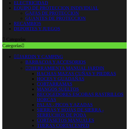
ELECTRICIDAD
EQUIPO DE PROTECCION INDIVIDUAL
GAFAS DE PROTECCION
GUANTES DE PROTECCION
RECAMBIOS
DEPORTES Y JUEGOS

Categorías
Categorías



JARDIN Y CAMPING
BARBACOA Y ACCESORIOS


HERRAMIENTA MANUAL JARDIN
HACHAS MAZAS CUÑAS Y PIEDRAS
HOCES Y GUADAÑAS
CORTARRAMAS
MANGOS SUELTOS
RECOGEDORES ESCOBAS RASTRILLOS
HORCAS
PALAS - PICOS Y AZADAS
SIERRAS Y HOJAS DE SIERRA -
SERRUCHOS DE PODA
CORTASETOS MANUALES
TIJERAS CORTACESPED