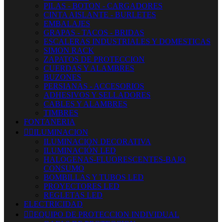
PILAS - BOTON - CARGADORES
CINTA AISLANTE - BURLETES
EMBALAJES
GRAPAS - TACOS - BRIDAS
ESCALERAS INDUSTRIALES Y DOMESTICAS
SIMON RACK
ZAPATOS DE PROTECCION
CUERDAS Y ALAMBRES
BUZONES
PERSIANAS - ACCESORIOS
ADHESIVOS Y SELLADORES
CABLES Y ALAMBRES
TIMBRES
FONTANERIA


ILUMINACION
ILUMINACION DECORATIVA
ILUMINACIÓN LED
HALOGENAS-FLUORESCENTES-BAJO
CONSUMO
BOMBILLAS Y TUBOS LED
PROYECTORES LED
REGLETAS LED
ELECTRICIDAD


EQUIPO DE PROTECCION INDIVIDUAL