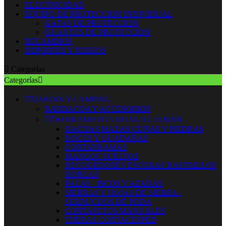
ELECTRICIDAD
EQUIPO DE PROTECCION INDIVIDUAL
GAFAS DE PROTECCION
GUANTES DE PROTECCION
RECAMBIOS
DEPORTES Y JUEGOS

Categorías
Categorías



JARDIN Y CAMPING
BARBACOA Y ACCESORIOS


HERRAMIENTA MANUAL JARDIN
HACHAS MAZAS CUÑAS Y PIEDRAS
HOCES Y GUADAÑAS
CORTARRAMAS
MANGOS SUELTOS
RECOGEDORES ESCOBAS RASTRILLOS
HORCAS
PALAS - PICOS Y AZADAS
SIERRAS Y HOJAS DE SIERRA -
SERRUCHOS DE PODA
CORTASETOS MANUALES
TIJERAS CORTACESPED