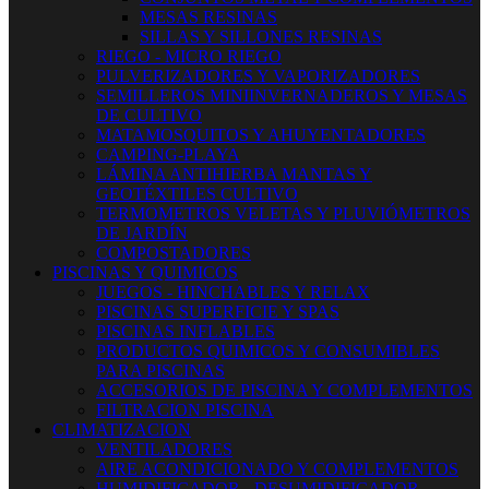
MESAS RESINAS
SILLAS Y SILLONES RESINAS
RIEGO - MICRO RIEGO
PULVERIZADORES Y VAPORIZADORES
SEMILLEROS MINIINVERNADEROS Y MESAS
DE CULTIVO
MATAMOSQUITOS Y AHUYENTADORES
CAMPING-PLAYA
LÁMINA ANTIHIERBA MANTAS Y
GEOTÉXTILES CULTIVO
TERMOMETROS VELETAS Y PLUVIÓMETROS
DE JARDÍN
COMPOSTADORES
PISCINAS Y QUIMICOS
JUEGOS - HINCHABLES Y RELAX
PISCINAS SUPERFICIE Y SPAS
PISCINAS INFLABLES
PRODUCTOS QUIMICOS Y CONSUMIBLES
PARA PISCINAS
ACCESORIOS DE PISCINA Y COMPLEMENTOS
FILTRACION PISCINA
CLIMATIZACION
VENTILADORES
AIRE ACONDICIONADO Y COMPLEMENTOS
HUMIDIFICADOR - DESUMIDIFICADOR -