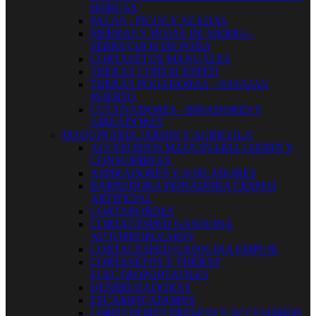
HORCAS
PALAS - PICOS Y AZADAS
SIERRAS Y HOJAS DE SIERRA -
SERRUCHOS DE PODA
CORTASETOS MANUALES
TIJERAS CORTACESPED
TIJERAS PODADORAS - NAVAJAS
INJERTO
CULTIVADORES - BINADORES Y
AIREADORES
MAQUINARIA JARDIN Y AGRICOLA
ACCESORIOS MAQUINARIA JARDIN Y
CONSUMIBLES
ASPIRADORES Y SOPLADORES
BARREDORA PEINADORA CESPED
ARTIFICIAL
CORTABORDES
CORTACESPED GASOLINA
AUTOPROPULSION
CORTACESPED GASOLINA EMPUJE
CORTASETOS Y TIJERAS
ELECTROPORTATILES
DESBROZADORAS
ESCARIFICADORES
LIMPIADORES PRESION Y ACCESORIOS