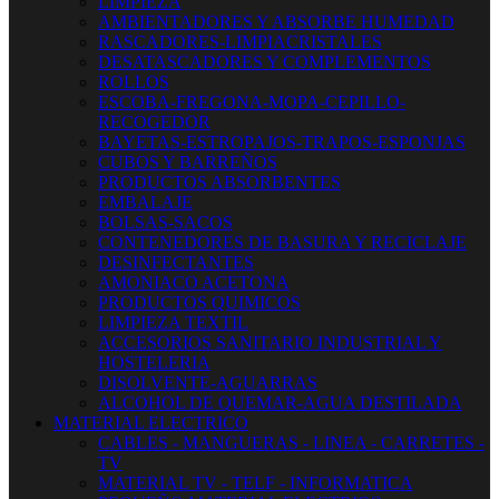
LIMPIEZA
AMBIENTADORES Y ABSORBE HUMEDAD
RASCADORES-LIMPIACRISTALES
DESATASCADORES Y COMPLEMENTOS
ROLLOS
ESCOBA-FREGONA-MOPA-CEPILLO-
RECOGEDOR
BAYETAS-ESTROPAJOS-TRAPOS-ESPONJAS
CUBOS Y BARREÑOS
PRODUCTOS ABSORBENTES
EMBALAJE
BOLSAS-SACOS
CONTENEDORES DE BASURA Y RECICLAJE
DESINFECTANTES
AMONIACO ACETONA
PRODUCTOS QUIMICOS
LIMPIEZA TEXTIL
ACCESORIOS SANITARIO INDUSTRIAL Y
HOSTELERIA
DISOLVENTE-AGUARRAS
ALCOHOL DE QUEMAR-AGUA DESTILADA
MATERIAL ELECTRICO
CABLES - MANGUERAS - LINEA - CARRETES -
TV
MATERIAL TV - TELF - INFORMATICA