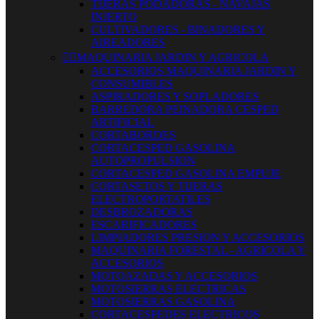
TIJERAS PODADORAS - NAVAJAS
INJERTO
CULTIVADORES - BINADORES Y
AIREADORES


MAQUINARIA JARDIN Y AGRICOLA
ACCESORIOS MAQUINARIA JARDIN Y
CONSUMIBLES
ASPIRADORES Y SOPLADORES
BARREDORA PEINADORA CESPED
ARTIFICIAL
CORTABORDES
CORTACESPED GASOLINA
AUTOPROPULSION
CORTACESPED GASOLINA EMPUJE
CORTASETOS Y TIJERAS
ELECTROPORTATILES
DESBROZADORAS
ESCARIFICADORES
LIMPIADORES PRESION Y ACCESORIOS
MAQUINARIA FORESTAL - AGRICOLA Y
ACCESORIOS
MOTOAZADAS Y ACCESORIOS
MOTOSIERRAS ELECTRICAS
MOTOSIERRAS GASOLINA
CORTACESPEDES ELECTRICOS