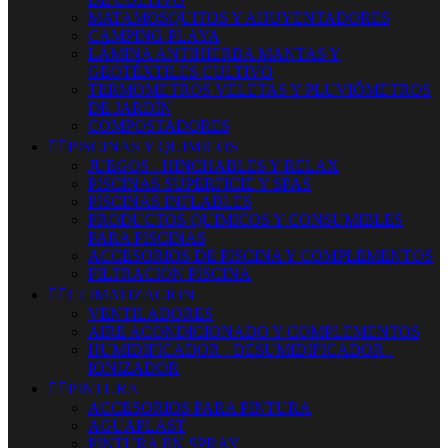
MATAMOSQUITOS Y AHUYENTADORES
CAMPING-PLAYA
LÁMINA ANTIHIERBA MANTAS Y
GEOTÉXTILES CULTIVO
TERMOMETROS VELETAS Y PLUVIÓMETROS
DE JARDÍN
COMPOSTADORES


PISCINAS Y QUIMICOS
JUEGOS - HINCHABLES Y RELAX
PISCINAS SUPERFICIE Y SPAS
PISCINAS INFLABLES
PRODUCTOS QUIMICOS Y CONSUMIBLES
PARA PISCINAS
ACCESORIOS DE PISCINA Y COMPLEMENTOS
FILTRACION PISCINA


CLIMATIZACION
VENTILADORES
AIRE ACONDICIONADO Y COMPLEMENTOS
HUMIDIFICADOR - DESUMIDIFICADOR -
IONIZADOR


PINTURA
ACCESORIOS PARA PINTURA
AGUAPLAST
PINTURA EN SPRAY