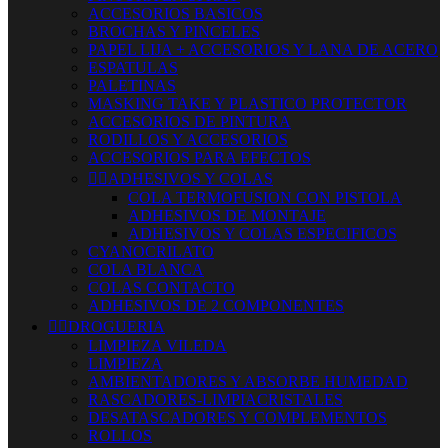
ACCESORIOS BASICOS
BROCHAS Y PINCELES
PAPEL LIJA + ACCESORIOS Y LANA DE ACERO
ESPATULAS
PALETINAS
MASKING TAKE Y PLASTICO PROTECTOR
ACCESORIOS DE PINTURA
RODILLOS Y ACCESORIOS
ACCESORIOS PARA EFECTOS


ADHESIVOS Y COLAS
COLA TERMOFUSION CON PISTOLA
ADHESIVOS DE MONTAJE
ADHESIVOS Y COLAS ESPECIFICOS
CYANOCRILATO
COLA BLANCA
COLAS CONTACTO
ADHESIVOS DE 2 COMPONENTES


DROGUERIA
LIMPIEZA VILEDA
LIMPIEZA
AMBIENTADORES Y ABSORBE HUMEDAD
RASCADORES-LIMPIACRISTALES
DESATASCADORES Y COMPLEMENTOS
ROLLOS