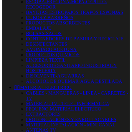
ESCOBA-FREGONA-MOPA-CEPILLO-
RECOGEDOR
BAYETAS-ESTROPAJOS-TRAPOS-ESPONJAS
CUBOS Y BARREÑOS
PRODUCTOS ABSORBENTES
EMBALAJE
BOLSAS-SACOS
CONTENEDORES DE BASURA Y RECICLAJE
DESINFECTANTES
AMONIACO ACETONA
PRODUCTOS QUIMICOS
LIMPIEZA TEXTIL
ACCESORIOS SANITARIO INDUSTRIAL Y
HOSTELERIA
DISOLVENTE-AGUARRAS
ALCOHOL DE QUEMAR-AGUA DESTILADA


MATERIAL ELECTRICO
CABLES - MANGUERAS - LINEA - CARRETES -
TV
MATERIAL TV - TELF - INFORMATICA
PEQUEÑO MATERIAL ELECTRICO
EXTRACTORES
PROLONGACIONES Y ENROLLACABLES
MATERIAL INSTALACIÓN - MINI CANAL
ANTENAS TV