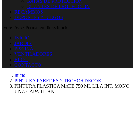
GAFAS DE PROTECCION
GUANTES DE PROTECCION
RECAMBIOS
DEPORTES Y JUEGOS
more_horiz
Permanent links block
INICIO
JARDIN
PISCINA
VENTILADORES
BLOG
CONTACTO
Inicio
PINTURA PAREDES Y TECHOS DECOR
PINTURA PLASTICA MATE 750 ML LILA INT. MONO
UNA CAPA TITAN