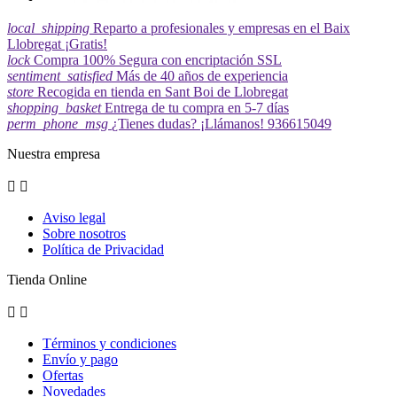
local_shipping
Reparto a profesionales y empresas en el Baix
Llobregat ¡Gratis!
lock
Compra 100% Segura con encriptación SSL
sentiment_satisfied
Más de 40 años de experiencia
store
Recogida en tienda en Sant Boi de Llobregat
shopping_basket
Entrega de tu compra en 5-7 días
perm_phone_msg
¿Tienes dudas? ¡Llámanos! 936615049
Nuestra empresa


Aviso legal
Sobre nosotros
Política de Privacidad
Tienda Online


Términos y condiciones
Envío y pago
Ofertas
Novedades