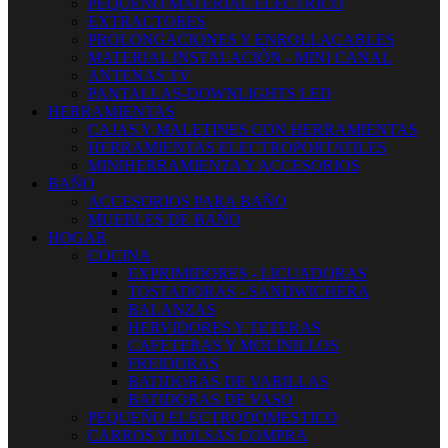
PEQUEÑO MATERIAL ELECTRICO
EXTRACTORES
PROLONGACIONES Y ENROLLACABLES
MATERIAL INSTALACIÓN - MINI CANAL
ANTENAS TV
PANTALLAS-DOWNLIGHTS LED
HERRAMIENTAS
CAJAS Y MALETINES CON HERRAMIENTAS
HERRAMIENTAS ELECTROPORTATILES
MINIHERRAMIENTA Y ACCESORIOS
BAÑO
ACCESORIOS PARA BAÑO
MUEBLES DE BAÑO
HOGAR
COCINA
EXPRIMIDORES - LICUADORAS
TOSTADORAS - SANDWICHERA
BALANZAS
HERVIDORES Y TETERAS
CAFETERAS Y MOLINILLOS
FREIDORAS
BATIDORAS DE VARILLAS
BATIDORAS DE VASO
PEQUEÑO ELECTRODOMESTICO
CARROS Y BOLSAS COMPRA