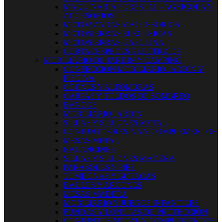
MAQUINARIA FORESTAL - AGRICOLA Y
ACCESORIOS
MOTOAZADAS Y ACCESORIOS
MOTOSIERRAS ELECTRICAS
MOTOSIERRAS GASOLINA
CORTACESPEDES ELECTRICOS
MOBILIARIO DE JARDIN Y CAMPING
CONFECCION MOBILIARIO JARDÍN Y
PISCINA
COJINES Y ALFOMBRAS
CARPAS Y TOLDOS DE SOMBREO
BANCOS
MOBILIARIO JARDIN
SILLAS Y SILLONES METAL
CONJUNTOS RESINA Y COMPLEMENTOS
MESAS METAL
BALANCINES
SILLAS Y SILLONES MADERA
PARASOLES Y PIES
TUMBONAS Y BUTACAS
BAULES Y ARCONES
MESAS MADERA
MOBILIARIO Y JUEGOS INFANTILES
FUNDAS Y LONETAS DE PROTECCIÓN
CONJUNTOS METAL Y COMPLEMENTOS