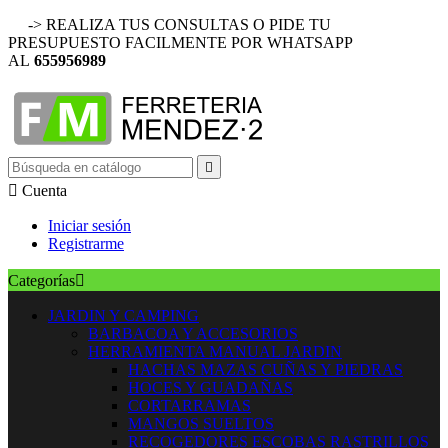
-> REALIZA TUS CONSULTAS O PIDE TU
PRESUPUESTO FACILMENTE POR WHATSAPP
AL
655956989


Cuenta
Iniciar sesión
Registrarme
Categorías

JARDIN Y CAMPING
BARBACOA Y ACCESORIOS
HERRAMIENTA MANUAL JARDIN
HACHAS MAZAS CUÑAS Y PIEDRAS
HOCES Y GUADAÑAS
CORTARRAMAS
MANGOS SUELTOS
RECOGEDORES ESCOBAS RASTRILLOS