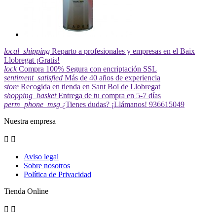
local_shipping
Reparto a profesionales y empresas en el Baix
Llobregat ¡Gratis!
lock
Compra 100% Segura con encriptación SSL
sentiment_satisfied
Más de 40 años de experiencia
store
Recogida en tienda en Sant Boi de Llobregat
shopping_basket
Entrega de tu compra en 5-7 días
perm_phone_msg
¿Tienes dudas? ¡Llámanos! 936615049
Nuestra empresa


Aviso legal
Sobre nosotros
Política de Privacidad
Tienda Online

