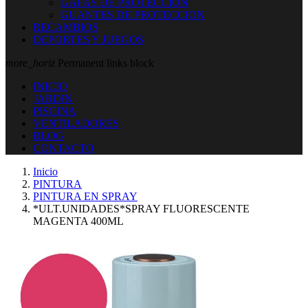
GAFAS DE PROTECCION
GUANTES DE PROTECCION
RECAMBIOS
DEPORTES Y JUEGOS
more_horiz
Permanent links block
INICIO
JARDIN
PISCINA
VENTILADORES
BLOG
CONTACTO
Inicio
PINTURA
PINTURA EN SPRAY
*ULT.UNIDADES*SPRAY FLUORESCENTE
MAGENTA 400ML