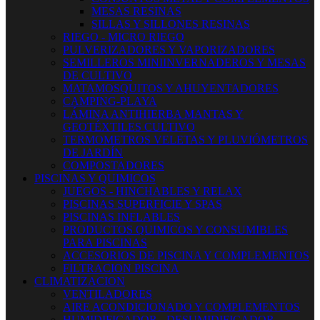
MESAS RESINAS
SILLAS Y SILLONES RESINAS
RIEGO - MICRO RIEGO
PULVERIZADORES Y VAPORIZADORES
SEMILLEROS MINIINVERNADEROS Y MESAS
DE CULTIVO
MATAMOSQUITOS Y AHUYENTADORES
CAMPING-PLAYA
LÁMINA ANTIHIERBA MANTAS Y
GEOTÉXTILES CULTIVO
TERMOMETROS VELETAS Y PLUVIÓMETROS
DE JARDÍN
COMPOSTADORES
PISCINAS Y QUIMICOS
JUEGOS - HINCHABLES Y RELAX
PISCINAS SUPERFICIE Y SPAS
PISCINAS INFLABLES
PRODUCTOS QUIMICOS Y CONSUMIBLES
PARA PISCINAS
ACCESORIOS DE PISCINA Y COMPLEMENTOS
FILTRACION PISCINA
CLIMATIZACION
VENTILADORES
AIRE ACONDICIONADO Y COMPLEMENTOS
HUMIDIFICADOR - DESUMIDIFICADOR -