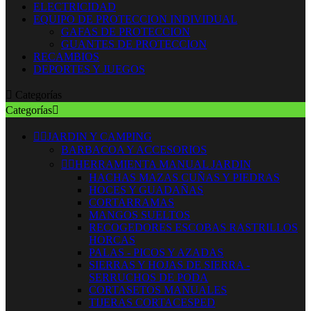
ELECTRICIDAD
EQUIPO DE PROTECCION INDIVIDUAL
GAFAS DE PROTECCION
GUANTES DE PROTECCION
RECAMBIOS
DEPORTES Y JUEGOS

Categorías
Categorías



JARDIN Y CAMPING
BARBACOA Y ACCESORIOS


HERRAMIENTA MANUAL JARDIN
HACHAS MAZAS CUÑAS Y PIEDRAS
HOCES Y GUADAÑAS
CORTARRAMAS
MANGOS SUELTOS
RECOGEDORES ESCOBAS RASTRILLOS
HORCAS
PALAS - PICOS Y AZADAS
SIERRAS Y HOJAS DE SIERRA -
SERRUCHOS DE PODA
CORTASETOS MANUALES
TIJERAS CORTACESPED