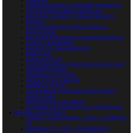
LIMPIEZA
AMBIENTADORES Y ABSORBE HUMEDAD
RASCADORES-LIMPIACRISTALES
DESATASCADORES Y COMPLEMENTOS
ROLLOS
ESCOBA-FREGONA-MOPA-CEPILLO-
RECOGEDOR
BAYETAS-ESTROPAJOS-TRAPOS-ESPONJAS
CUBOS Y BARREÑOS
PRODUCTOS ABSORBENTES
EMBALAJE
BOLSAS-SACOS
CONTENEDORES DE BASURA Y RECICLAJE
DESINFECTANTES
AMONIACO ACETONA
PRODUCTOS QUIMICOS
LIMPIEZA TEXTIL
ACCESORIOS SANITARIO INDUSTRIAL Y
HOSTELERIA
DISOLVENTE-AGUARRAS
ALCOHOL DE QUEMAR-AGUA DESTILADA
MATERIAL ELECTRICO
CABLES - MANGUERAS - LINEA - CARRETES -
TV
MATERIAL TV - TELF - INFORMATICA