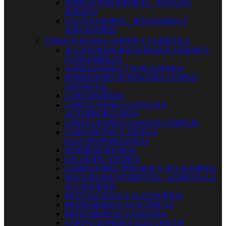
TIJERAS PODADORAS - NAVAJAS
INJERTO
CULTIVADORES - BINADORES Y
AIREADORES


MAQUINARIA JARDIN Y AGRICOLA
ACCESORIOS MAQUINARIA JARDIN Y
CONSUMIBLES
ASPIRADORES Y SOPLADORES
BARREDORA PEINADORA CESPED
ARTIFICIAL
CORTABORDES
CORTACESPED GASOLINA
AUTOPROPULSION
CORTACESPED GASOLINA EMPUJE
CORTASETOS Y TIJERAS
ELECTROPORTATILES
DESBROZADORAS
ESCARIFICADORES
LIMPIADORES PRESION Y ACCESORIOS
MAQUINARIA FORESTAL - AGRICOLA Y
ACCESORIOS
MOTOAZADAS Y ACCESORIOS
MOTOSIERRAS ELECTRICAS
MOTOSIERRAS GASOLINA
CORTACESPEDES ELECTRICOS