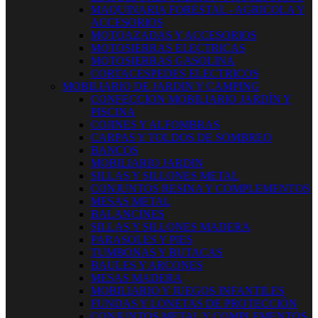
MAQUINARIA FORESTAL - AGRICOLA Y
ACCESORIOS
MOTOAZADAS Y ACCESORIOS
MOTOSIERRAS ELECTRICAS
MOTOSIERRAS GASOLINA
CORTACESPEDES ELECTRICOS
MOBILIARIO DE JARDIN Y CAMPING
CONFECCION MOBILIARIO JARDÍN Y
PISCINA
COJINES Y ALFOMBRAS
CARPAS Y TOLDOS DE SOMBREO
BANCOS
MOBILIARIO JARDIN
SILLAS Y SILLONES METAL
CONJUNTOS RESINA Y COMPLEMENTOS
MESAS METAL
BALANCINES
SILLAS Y SILLONES MADERA
PARASOLES Y PIES
TUMBONAS Y BUTACAS
BAULES Y ARCONES
MESAS MADERA
MOBILIARIO Y JUEGOS INFANTILES
FUNDAS Y LONETAS DE PROTECCIÓN
CONJUNTOS METAL Y COMPLEMENTOS