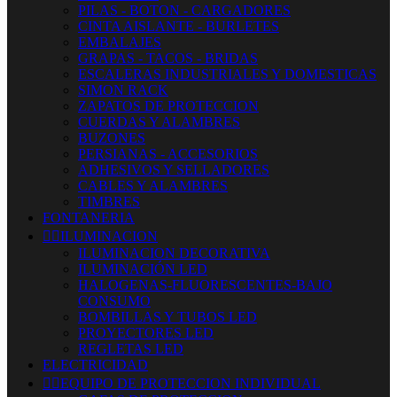
PILAS - BOTON - CARGADORES
CINTA AISLANTE - BURLETES
EMBALAJES
GRAPAS - TACOS - BRIDAS
ESCALERAS INDUSTRIALES Y DOMESTICAS
SIMON RACK
ZAPATOS DE PROTECCION
CUERDAS Y ALAMBRES
BUZONES
PERSIANAS - ACCESORIOS
ADHESIVOS Y SELLADORES
CABLES Y ALAMBRES
TIMBRES
FONTANERIA


ILUMINACION
ILUMINACION DECORATIVA
ILUMINACIÓN LED
HALOGENAS-FLUORESCENTES-BAJO
CONSUMO
BOMBILLAS Y TUBOS LED
PROYECTORES LED
REGLETAS LED
ELECTRICIDAD


EQUIPO DE PROTECCION INDIVIDUAL