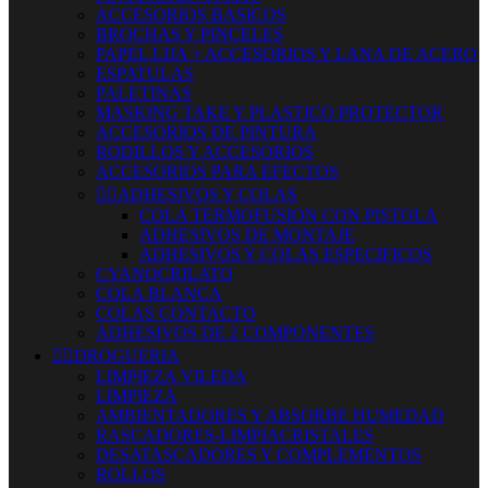
ACCESORIOS BASICOS
BROCHAS Y PINCELES
PAPEL LIJA + ACCESORIOS Y LANA DE ACERO
ESPATULAS
PALETINAS
MASKING TAKE Y PLASTICO PROTECTOR
ACCESORIOS DE PINTURA
RODILLOS Y ACCESORIOS
ACCESORIOS PARA EFECTOS


ADHESIVOS Y COLAS
COLA TERMOFUSION CON PISTOLA
ADHESIVOS DE MONTAJE
ADHESIVOS Y COLAS ESPECIFICOS
CYANOCRILATO
COLA BLANCA
COLAS CONTACTO
ADHESIVOS DE 2 COMPONENTES


DROGUERIA
LIMPIEZA VILEDA
LIMPIEZA
AMBIENTADORES Y ABSORBE HUMEDAD
RASCADORES-LIMPIACRISTALES
DESATASCADORES Y COMPLEMENTOS
ROLLOS