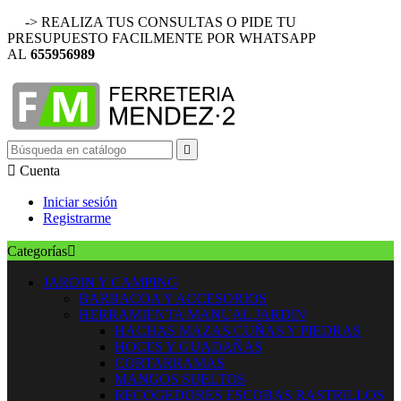
-> REALIZA TUS CONSULTAS O PIDE TU
PRESUPUESTO FACILMENTE POR WHATSAPP
AL
655956989


Cuenta
Iniciar sesión
Registrarme
Categorías

JARDIN Y CAMPING
BARBACOA Y ACCESORIOS
HERRAMIENTA MANUAL JARDIN
HACHAS MAZAS CUÑAS Y PIEDRAS
HOCES Y GUADAÑAS
CORTARRAMAS
MANGOS SUELTOS
RECOGEDORES ESCOBAS RASTRILLOS