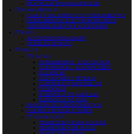
PANTALLAS-DOWNLIGHTS LED


HERRAMIENTAS
CAJAS Y MALETINES CON HERRAMIENTAS
HERRAMIENTAS ELECTROPORTATILES
MINIHERRAMIENTA Y ACCESORIOS


BAÑO
ACCESORIOS PARA BAÑO
MUEBLES DE BAÑO


HOGAR


COCINA
EXPRIMIDORES - LICUADORAS
TOSTADORAS - SANDWICHERA
BALANZAS
HERVIDORES Y TETERAS
CAFETERAS Y MOLINILLOS
FREIDORAS
BATIDORAS DE VARILLAS
BATIDORAS DE VASO
PEQUEÑO ELECTRODOMESTICO
CARROS Y BOLSAS COMPRA


TENDEDEROS
TENDEDEROS PARA COLGAR
TENDEDEROS DE SUELO
TENDEDEROS FIJOS