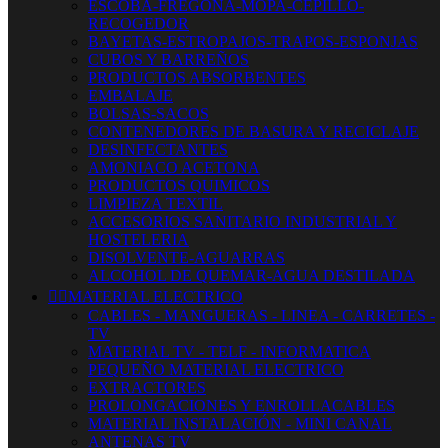
ESCOBA-FREGONA-MOPA-CEPILLO-
RECOGEDOR
BAYETAS-ESTROPAJOS-TRAPOS-ESPONJAS
CUBOS Y BARREÑOS
PRODUCTOS ABSORBENTES
EMBALAJE
BOLSAS-SACOS
CONTENEDORES DE BASURA Y RECICLAJE
DESINFECTANTES
AMONIACO ACETONA
PRODUCTOS QUIMICOS
LIMPIEZA TEXTIL
ACCESORIOS SANITARIO INDUSTRIAL Y
HOSTELERIA
DISOLVENTE-AGUARRAS
ALCOHOL DE QUEMAR-AGUA DESTILADA


MATERIAL ELECTRICO
CABLES - MANGUERAS - LINEA - CARRETES -
TV
MATERIAL TV - TELF - INFORMATICA
PEQUEÑO MATERIAL ELECTRICO
EXTRACTORES
PROLONGACIONES Y ENROLLACABLES
MATERIAL INSTALACIÓN - MINI CANAL
ANTENAS TV