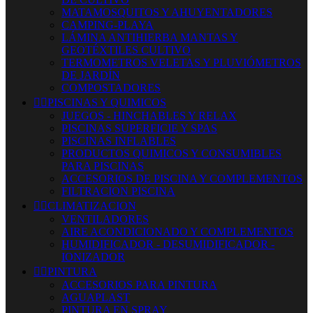
MATAMOSQUITOS Y AHUYENTADORES
CAMPING-PLAYA
LÁMINA ANTIHIERBA MANTAS Y
GEOTÉXTILES CULTIVO
TERMOMETROS VELETAS Y PLUVIÓMETROS
DE JARDÍN
COMPOSTADORES


PISCINAS Y QUIMICOS
JUEGOS - HINCHABLES Y RELAX
PISCINAS SUPERFICIE Y SPAS
PISCINAS INFLABLES
PRODUCTOS QUIMICOS Y CONSUMIBLES
PARA PISCINAS
ACCESORIOS DE PISCINA Y COMPLEMENTOS
FILTRACION PISCINA


CLIMATIZACION
VENTILADORES
AIRE ACONDICIONADO Y COMPLEMENTOS
HUMIDIFICADOR - DESUMIDIFICADOR -
IONIZADOR


PINTURA
ACCESORIOS PARA PINTURA
AGUAPLAST
PINTURA EN SPRAY