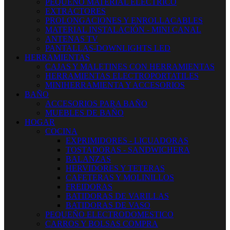
PEQUEÑO MATERIAL ELECTRICO
EXTRACTORES
PROLONGACIONES Y ENROLLACABLES
MATERIAL INSTALACIÓN - MINI CANAL
ANTENAS TV
PANTALLAS-DOWNLIGHTS LED
HERRAMIENTAS
CAJAS Y MALETINES CON HERRAMIENTAS
HERRAMIENTAS ELECTROPORTATILES
MINIHERRAMIENTA Y ACCESORIOS
BAÑO
ACCESORIOS PARA BAÑO
MUEBLES DE BAÑO
HOGAR
COCINA
EXPRIMIDORES - LICUADORAS
TOSTADORAS - SANDWICHERA
BALANZAS
HERVIDORES Y TETERAS
CAFETERAS Y MOLINILLOS
FREIDORAS
BATIDORAS DE VARILLAS
BATIDORAS DE VASO
PEQUEÑO ELECTRODOMESTICO
CARROS Y BOLSAS COMPRA