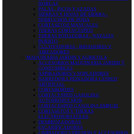
HORCAS
PALAS - PICOS Y AZADAS
SIERRAS Y HOJAS DE SIERRA -
SERRUCHOS DE PODA
CORTASETOS MANUALES
TIJERAS CORTACESPED
TIJERAS PODADORAS - NAVAJAS
INJERTO
CULTIVADORES - BINADORES Y
AIREADORES
MAQUINARIA JARDIN Y AGRICOLA
ACCESORIOS MAQUINARIA JARDIN Y
CONSUMIBLES
ASPIRADORES Y SOPLADORES
BARREDORA PEINADORA CESPED
ARTIFICIAL
CORTABORDES
CORTACESPED GASOLINA
AUTOPROPULSION
CORTACESPED GASOLINA EMPUJE
CORTASETOS Y TIJERAS
ELECTROPORTATILES
DESBROZADORAS
ESCARIFICADORES
LIMPIADORES PRESION Y ACCESORIOS