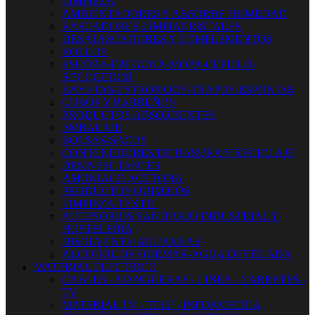
LIMPIEZA
AMBIENTADORES Y ABSORBE HUMEDAD
RASCADORES-LIMPIACRISTALES
DESATASCADORES Y COMPLEMENTOS
ROLLOS
ESCOBA-FREGONA-MOPA-CEPILLO-
RECOGEDOR
BAYETAS-ESTROPAJOS-TRAPOS-ESPONJAS
CUBOS Y BARREÑOS
PRODUCTOS ABSORBENTES
EMBALAJE
BOLSAS-SACOS
CONTENEDORES DE BASURA Y RECICLAJE
DESINFECTANTES
AMONIACO ACETONA
PRODUCTOS QUIMICOS
LIMPIEZA TEXTIL
ACCESORIOS SANITARIO INDUSTRIAL Y
HOSTELERIA
DISOLVENTE-AGUARRAS
ALCOHOL DE QUEMAR-AGUA DESTILADA
MATERIAL ELECTRICO
CABLES - MANGUERAS - LINEA - CARRETES -
TV
MATERIAL TV - TELF - INFORMATICA