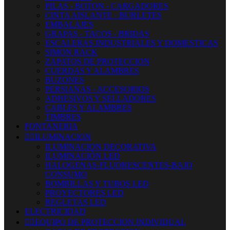
PILAS - BOTON - CARGADORES
CINTA AISLANTE - BURLETES
EMBALAJES
GRAPAS - TACOS - BRIDAS
ESCALERAS INDUSTRIALES Y DOMESTICAS
SIMON RACK
ZAPATOS DE PROTECCION
CUERDAS Y ALAMBRES
BUZONES
PERSIANAS - ACCESORIOS
ADHESIVOS Y SELLADORES
CABLES Y ALAMBRES
TIMBRES
FONTANERIA


ILUMINACION
ILUMINACION DECORATIVA
ILUMINACIÓN LED
HALOGENAS-FLUORESCENTES-BAJO
CONSUMO
BOMBILLAS Y TUBOS LED
PROYECTORES LED
REGLETAS LED
ELECTRICIDAD


EQUIPO DE PROTECCION INDIVIDUAL