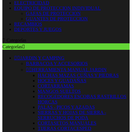
ELECTRICIDAD
EQUIPO DE PROTECCION INDIVIDUAL
GAFAS DE PROTECCION
GUANTES DE PROTECCION
RECAMBIOS
DEPORTES Y JUEGOS

Categorías
Categorías



JARDIN Y CAMPING
BARBACOA Y ACCESORIOS


HERRAMIENTA MANUAL JARDIN
HACHAS MAZAS CUÑAS Y PIEDRAS
HOCES Y GUADAÑAS
CORTARRAMAS
MANGOS SUELTOS
RECOGEDORES ESCOBAS RASTRILLOS
HORCAS
PALAS - PICOS Y AZADAS
SIERRAS Y HOJAS DE SIERRA -
SERRUCHOS DE PODA
CORTASETOS MANUALES
TIJERAS CORTACESPED