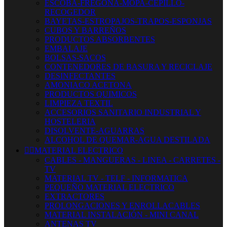
ESCOBA-FREGONA-MOPA-CEPILLO-
RECOGEDOR
BAYETAS-ESTROPAJOS-TRAPOS-ESPONJAS
CUBOS Y BARREÑOS
PRODUCTOS ABSORBENTES
EMBALAJE
BOLSAS-SACOS
CONTENEDORES DE BASURA Y RECICLAJE
DESINFECTANTES
AMONIACO ACETONA
PRODUCTOS QUIMICOS
LIMPIEZA TEXTIL
ACCESORIOS SANITARIO INDUSTRIAL Y
HOSTELERIA
DISOLVENTE-AGUARRAS
ALCOHOL DE QUEMAR-AGUA DESTILADA


MATERIAL ELECTRICO
CABLES - MANGUERAS - LINEA - CARRETES -
TV
MATERIAL TV - TELF - INFORMATICA
PEQUEÑO MATERIAL ELECTRICO
EXTRACTORES
PROLONGACIONES Y ENROLLACABLES
MATERIAL INSTALACIÓN - MINI CANAL
ANTENAS TV