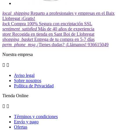
local_shipping
Reparto a profesionales y empresas en el Baix
Llobregat ¡Gratis!
lock
Compra 100% Segura con encriptación SSL
sentiment_satisfied
Más de 40 años de experiencia
store
Recogida en tienda en Sant Boi de Llobregat
shopping_basket
Entrega de tu compra en 5-7 días
perm_phone_msg
¿Tienes dudas? ¡Llámanos! 936615049
Nuestra empresa


Aviso legal
Sobre nosotros
Política de Privacidad
Tienda Online


Términos y condiciones
Envío y pago
Ofertas