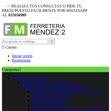
-> REALIZA TUS CONSULTAS O PIDE TU
PRESUPUESTO FACILMENTE POR WHATSAPP
AL
655956989


Cuenta
Iniciar sesión
Registrarme
Categorías

JARDIN Y CAMPING
BARBACOA Y ACCESORIOS
HERRAMIENTA MANUAL JARDIN
HACHAS MAZAS CUÑAS Y PIEDRAS
HOCES Y GUADAÑAS
CORTARRAMAS
MANGOS SUELTOS
RECOGEDORES ESCOBAS RASTRILLOS