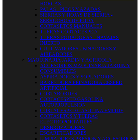
HORCAS
PALAS - PICOS Y AZADAS
SIERRAS Y HOJAS DE SIERRA -
SERRUCHOS DE PODA
CORTASETOS MANUALES
TIJERAS CORTACESPED
TIJERAS PODADORAS - NAVAJAS
INJERTO
CULTIVADORES - BINADORES Y
AIREADORES
MAQUINARIA JARDIN Y AGRICOLA
ACCESORIOS MAQUINARIA JARDIN Y
CONSUMIBLES
ASPIRADORES Y SOPLADORES
BARREDORA PEINADORA CESPED
ARTIFICIAL
CORTABORDES
CORTACESPED GASOLINA
AUTOPROPULSION
CORTACESPED GASOLINA EMPUJE
CORTASETOS Y TIJERAS
ELECTROPORTATILES
DESBROZADORAS
ESCARIFICADORES
LIMPIADORES PRESION Y ACCESORIOS