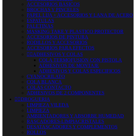
ACCESORIOS BASICOS
BROCHAS Y PINCELES
PAPEL LIJA + ACCESORIOS Y LANA DE ACERO
ESPATULAS
PALETINAS
MASKING TAKE Y PLASTICO PROTECTOR
ACCESORIOS DE PINTURA
RODILLOS Y ACCESORIOS
ACCESORIOS PARA EFECTOS


ADHESIVOS Y COLAS
COLA TERMOFUSION CON PISTOLA
ADHESIVOS DE MONTAJE
ADHESIVOS Y COLAS ESPECIFICOS
CYANOCRILATO
COLA BLANCA
COLAS CONTACTO
ADHESIVOS DE 2 COMPONENTES


DROGUERIA
LIMPIEZA VILEDA
LIMPIEZA
AMBIENTADORES Y ABSORBE HUMEDAD
RASCADORES-LIMPIACRISTALES
DESATASCADORES Y COMPLEMENTOS
ROLLOS