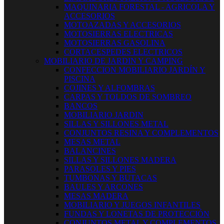
MAQUINARIA FORESTAL - AGRICOLA Y
ACCESORIOS
MOTOAZADAS Y ACCESORIOS
MOTOSIERRAS ELECTRICAS
MOTOSIERRAS GASOLINA
CORTACESPEDES ELECTRICOS
MOBILIARIO DE JARDIN Y CAMPING
CONFECCION MOBILIARIO JARDÍN Y
PISCINA
COJINES Y ALFOMBRAS
CARPAS Y TOLDOS DE SOMBREO
BANCOS
MOBILIARIO JARDIN
SILLAS Y SILLONES METAL
CONJUNTOS RESINA Y COMPLEMENTOS
MESAS METAL
BALANCINES
SILLAS Y SILLONES MADERA
PARASOLES Y PIES
TUMBONAS Y BUTACAS
BAULES Y ARCONES
MESAS MADERA
MOBILIARIO Y JUEGOS INFANTILES
FUNDAS Y LONETAS DE PROTECCIÓN
CONJUNTOS METAL Y COMPLEMENTOS