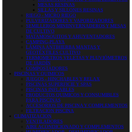
MESAS RESINAS
SILLAS Y SILLONES RESINAS
RIEGO - MICRO RIEGO
PULVERIZADORES Y VAPORIZADORES
SEMILLEROS MINIINVERNADEROS Y MESAS
DE CULTIVO
MATAMOSQUITOS Y AHUYENTADORES
CAMPING-PLAYA
LÁMINA ANTIHIERBA MANTAS Y
GEOTÉXTILES CULTIVO
TERMOMETROS VELETAS Y PLUVIÓMETROS
DE JARDÍN
COMPOSTADORES
PISCINAS Y QUIMICOS
JUEGOS - HINCHABLES Y RELAX
PISCINAS SUPERFICIE Y SPAS
PISCINAS INFLABLES
PRODUCTOS QUIMICOS Y CONSUMIBLES
PARA PISCINAS
ACCESORIOS DE PISCINA Y COMPLEMENTOS
FILTRACION PISCINA
CLIMATIZACION
VENTILADORES
AIRE ACONDICIONADO Y COMPLEMENTOS
HUMIDIFICADOR - DESUMIDIFICADOR -