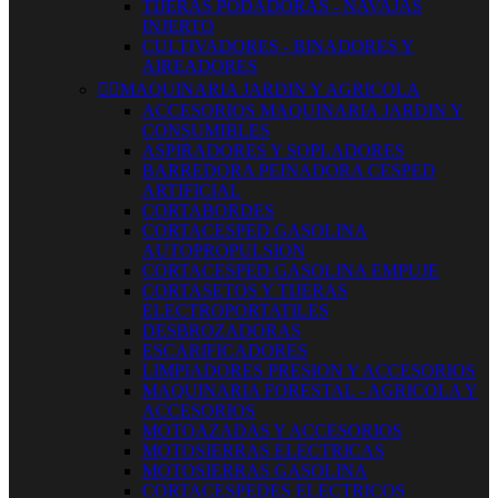
TIJERAS PODADORAS - NAVAJAS
INJERTO
CULTIVADORES - BINADORES Y
AIREADORES


MAQUINARIA JARDIN Y AGRICOLA
ACCESORIOS MAQUINARIA JARDIN Y
CONSUMIBLES
ASPIRADORES Y SOPLADORES
BARREDORA PEINADORA CESPED
ARTIFICIAL
CORTABORDES
CORTACESPED GASOLINA
AUTOPROPULSION
CORTACESPED GASOLINA EMPUJE
CORTASETOS Y TIJERAS
ELECTROPORTATILES
DESBROZADORAS
ESCARIFICADORES
LIMPIADORES PRESION Y ACCESORIOS
MAQUINARIA FORESTAL - AGRICOLA Y
ACCESORIOS
MOTOAZADAS Y ACCESORIOS
MOTOSIERRAS ELECTRICAS
MOTOSIERRAS GASOLINA
CORTACESPEDES ELECTRICOS