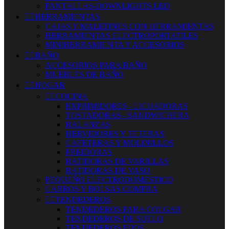
PANTALLAS-DOWNLIGHTS LED


HERRAMIENTAS
CAJAS Y MALETINES CON HERRAMIENTAS
HERRAMIENTAS ELECTROPORTATILES
MINIHERRAMIENTA Y ACCESORIOS


BAÑO
ACCESORIOS PARA BAÑO
MUEBLES DE BAÑO


HOGAR


COCINA
EXPRIMIDORES - LICUADORAS
TOSTADORAS - SANDWICHERA
BALANZAS
HERVIDORES Y TETERAS
CAFETERAS Y MOLINILLOS
FREIDORAS
BATIDORAS DE VARILLAS
BATIDORAS DE VASO
PEQUEÑO ELECTRODOMESTICO
CARROS Y BOLSAS COMPRA


TENDEDEROS
TENDEDEROS PARA COLGAR
TENDEDEROS DE SUELO
TENDEDEROS FIJOS