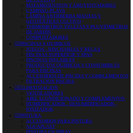
MATAMOSQUITOS Y AHUYENTADORES
CAMPING-PLAYA
LÁMINA ANTIHIERBA MANTAS Y
GEOTÉXTILES CULTIVO
TERMOMETROS VELETAS Y PLUVIÓMETROS
DE JARDÍN
COMPOSTADORES


PISCINAS Y QUIMICOS
JUEGOS - HINCHABLES Y RELAX
PISCINAS SUPERFICIE Y SPAS
PISCINAS INFLABLES
PRODUCTOS QUIMICOS Y CONSUMIBLES
PARA PISCINAS
ACCESORIOS DE PISCINA Y COMPLEMENTOS
FILTRACION PISCINA


CLIMATIZACION
VENTILADORES
AIRE ACONDICIONADO Y COMPLEMENTOS
HUMIDIFICADOR - DESUMIDIFICADOR -
IONIZADOR


PINTURA
ACCESORIOS PARA PINTURA
AGUAPLAST
PINTURA EN SPRAY