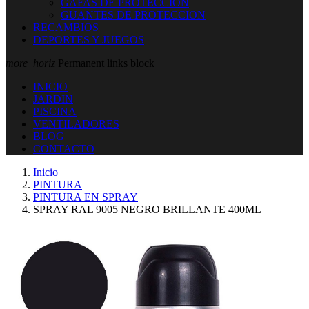
GAFAS DE PROTECCION
GUANTES DE PROTECCION
RECAMBIOS
DEPORTES Y JUEGOS
more_horiz
Permanent links block
INICIO
JARDIN
PISCINA
VENTILADORES
BLOG
CONTACTO
Inicio
PINTURA
PINTURA EN SPRAY
SPRAY RAL 9005 NEGRO BRILLANTE 400ML