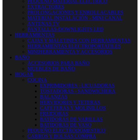
PEQUEÑO MATERIAL ELECTRICO
EXTRACTORES
PROLONGACIONES Y ENROLLACABLES
MATERIAL INSTALACIÓN - MINI CANAL
ANTENAS TV
PANTALLAS-DOWNLIGHTS LED
HERRAMIENTAS
CAJAS Y MALETINES CON HERRAMIENTAS
HERRAMIENTAS ELECTROPORTATILES
MINIHERRAMIENTA Y ACCESORIOS
BAÑO
ACCESORIOS PARA BAÑO
MUEBLES DE BAÑO
HOGAR
COCINA
EXPRIMIDORES - LICUADORAS
TOSTADORAS - SANDWICHERA
BALANZAS
HERVIDORES Y TETERAS
CAFETERAS Y MOLINILLOS
FREIDORAS
BATIDORAS DE VARILLAS
BATIDORAS DE VASO
PEQUEÑO ELECTRODOMESTICO
CARROS Y BOLSAS COMPRA