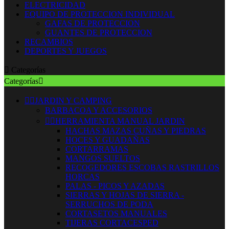
ELECTRICIDAD
EQUIPO DE PROTECCION INDIVIDUAL
GAFAS DE PROTECCION
GUANTES DE PROTECCION
RECAMBIOS
DEPORTES Y JUEGOS

Categorías
Categorías



JARDIN Y CAMPING
BARBACOA Y ACCESORIOS


HERRAMIENTA MANUAL JARDIN
HACHAS MAZAS CUÑAS Y PIEDRAS
HOCES Y GUADAÑAS
CORTARRAMAS
MANGOS SUELTOS
RECOGEDORES ESCOBAS RASTRILLOS
HORCAS
PALAS - PICOS Y AZADAS
SIERRAS Y HOJAS DE SIERRA -
SERRUCHOS DE PODA
CORTASETOS MANUALES
TIJERAS CORTACESPED