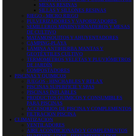
MESAS RESINAS
SILLAS Y SILLONES RESINAS
RIEGO - MICRO RIEGO
PULVERIZADORES Y VAPORIZADORES
SEMILLEROS MINIINVERNADEROS Y MESAS
DE CULTIVO
MATAMOSQUITOS Y AHUYENTADORES
CAMPING-PLAYA
LÁMINA ANTIHIERBA MANTAS Y
GEOTÉXTILES CULTIVO
TERMOMETROS VELETAS Y PLUVIÓMETROS
DE JARDÍN
COMPOSTADORES
PISCINAS Y QUIMICOS
JUEGOS - HINCHABLES Y RELAX
PISCINAS SUPERFICIE Y SPAS
PISCINAS INFLABLES
PRODUCTOS QUIMICOS Y CONSUMIBLES
PARA PISCINAS
ACCESORIOS DE PISCINA Y COMPLEMENTOS
FILTRACION PISCINA
CLIMATIZACION
VENTILADORES
AIRE ACONDICIONADO Y COMPLEMENTOS
HUMIDIFICADOR - DESUMIDIFICADOR -