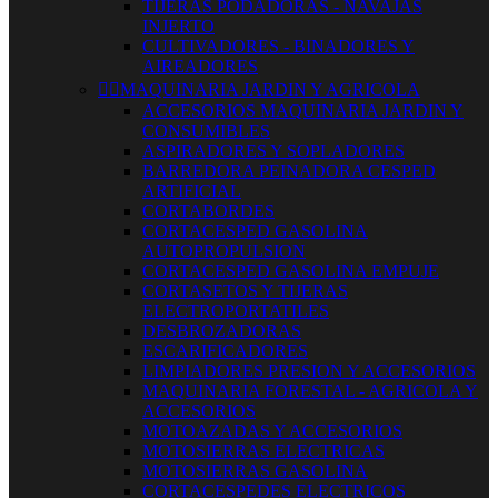
TIJERAS PODADORAS - NAVAJAS
INJERTO
CULTIVADORES - BINADORES Y
AIREADORES


MAQUINARIA JARDIN Y AGRICOLA
ACCESORIOS MAQUINARIA JARDIN Y
CONSUMIBLES
ASPIRADORES Y SOPLADORES
BARREDORA PEINADORA CESPED
ARTIFICIAL
CORTABORDES
CORTACESPED GASOLINA
AUTOPROPULSION
CORTACESPED GASOLINA EMPUJE
CORTASETOS Y TIJERAS
ELECTROPORTATILES
DESBROZADORAS
ESCARIFICADORES
LIMPIADORES PRESION Y ACCESORIOS
MAQUINARIA FORESTAL - AGRICOLA Y
ACCESORIOS
MOTOAZADAS Y ACCESORIOS
MOTOSIERRAS ELECTRICAS
MOTOSIERRAS GASOLINA
CORTACESPEDES ELECTRICOS