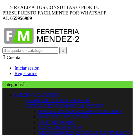
-> REALIZA TUS CONSULTAS O PIDE TU
PRESUPUESTO FACILMENTE POR WHATSAPP
AL
655956989


Cuenta
Iniciar sesión
Registrarme
Categorías

JARDIN Y CAMPING
BARBACOA Y ACCESORIOS
HERRAMIENTA MANUAL JARDIN
HACHAS MAZAS CUÑAS Y PIEDRAS
HOCES Y GUADAÑAS
CORTARRAMAS
MANGOS SUELTOS
RECOGEDORES ESCOBAS RASTRILLOS