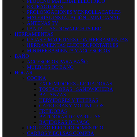
PEQUEÑO MATERIAL ELECTRICO
EXTRACTORES
PROLONGACIONES Y ENROLLACABLES
MATERIAL INSTALACIÓN - MINI CANAL
ANTENAS TV
PANTALLAS-DOWNLIGHTS LED
HERRAMIENTAS
CAJAS Y MALETINES CON HERRAMIENTAS
HERRAMIENTAS ELECTROPORTATILES
MINIHERRAMIENTA Y ACCESORIOS
BAÑO
ACCESORIOS PARA BAÑO
MUEBLES DE BAÑO
HOGAR
COCINA
EXPRIMIDORES - LICUADORAS
TOSTADORAS - SANDWICHERA
BALANZAS
HERVIDORES Y TETERAS
CAFETERAS Y MOLINILLOS
FREIDORAS
BATIDORAS DE VARILLAS
BATIDORAS DE VASO
PEQUEÑO ELECTRODOMESTICO
CARROS Y BOLSAS COMPRA