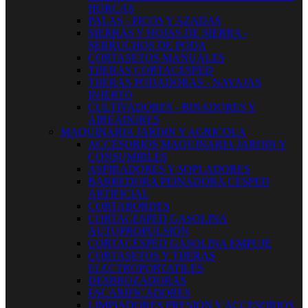
HORCAS
PALAS - PICOS Y AZADAS
SIERRAS Y HOJAS DE SIERRA -
SERRUCHOS DE PODA
CORTASETOS MANUALES
TIJERAS CORTACESPED
TIJERAS PODADORAS - NAVAJAS
INJERTO
CULTIVADORES - BINADORES Y
AIREADORES
MAQUINARIA JARDIN Y AGRICOLA
ACCESORIOS MAQUINARIA JARDIN Y
CONSUMIBLES
ASPIRADORES Y SOPLADORES
BARREDORA PEINADORA CESPED
ARTIFICIAL
CORTABORDES
CORTACESPED GASOLINA
AUTOPROPULSION
CORTACESPED GASOLINA EMPUJE
CORTASETOS Y TIJERAS
ELECTROPORTATILES
DESBROZADORAS
ESCARIFICADORES
LIMPIADORES PRESION Y ACCESORIOS