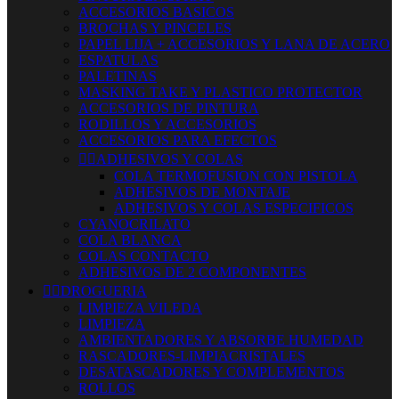
ACCESORIOS BASICOS
BROCHAS Y PINCELES
PAPEL LIJA + ACCESORIOS Y LANA DE ACERO
ESPATULAS
PALETINAS
MASKING TAKE Y PLASTICO PROTECTOR
ACCESORIOS DE PINTURA
RODILLOS Y ACCESORIOS
ACCESORIOS PARA EFECTOS


ADHESIVOS Y COLAS
COLA TERMOFUSION CON PISTOLA
ADHESIVOS DE MONTAJE
ADHESIVOS Y COLAS ESPECIFICOS
CYANOCRILATO
COLA BLANCA
COLAS CONTACTO
ADHESIVOS DE 2 COMPONENTES


DROGUERIA
LIMPIEZA VILEDA
LIMPIEZA
AMBIENTADORES Y ABSORBE HUMEDAD
RASCADORES-LIMPIACRISTALES
DESATASCADORES Y COMPLEMENTOS
ROLLOS