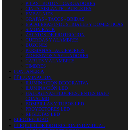
PILAS - BOTON - CARGADORES
CINTA AISLANTE - BURLETES
EMBALAJES
GRAPAS - TACOS - BRIDAS
ESCALERAS INDUSTRIALES Y DOMESTICAS
SIMON RACK
ZAPATOS DE PROTECCION
CUERDAS Y ALAMBRES
BUZONES
PERSIANAS - ACCESORIOS
ADHESIVOS Y SELLADORES
CABLES Y ALAMBRES
TIMBRES
FONTANERIA


ILUMINACION
ILUMINACION DECORATIVA
ILUMINACIÓN LED
HALOGENAS-FLUORESCENTES-BAJO
CONSUMO
BOMBILLAS Y TUBOS LED
PROYECTORES LED
REGLETAS LED
ELECTRICIDAD


EQUIPO DE PROTECCION INDIVIDUAL