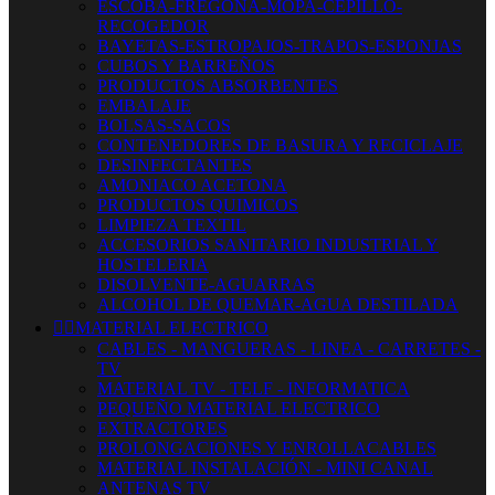
ESCOBA-FREGONA-MOPA-CEPILLO-
RECOGEDOR
BAYETAS-ESTROPAJOS-TRAPOS-ESPONJAS
CUBOS Y BARREÑOS
PRODUCTOS ABSORBENTES
EMBALAJE
BOLSAS-SACOS
CONTENEDORES DE BASURA Y RECICLAJE
DESINFECTANTES
AMONIACO ACETONA
PRODUCTOS QUIMICOS
LIMPIEZA TEXTIL
ACCESORIOS SANITARIO INDUSTRIAL Y
HOSTELERIA
DISOLVENTE-AGUARRAS
ALCOHOL DE QUEMAR-AGUA DESTILADA


MATERIAL ELECTRICO
CABLES - MANGUERAS - LINEA - CARRETES -
TV
MATERIAL TV - TELF - INFORMATICA
PEQUEÑO MATERIAL ELECTRICO
EXTRACTORES
PROLONGACIONES Y ENROLLACABLES
MATERIAL INSTALACIÓN - MINI CANAL
ANTENAS TV