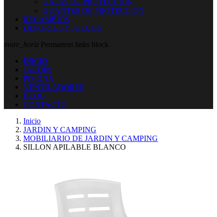
GAFAS DE PROTECCION
GUANTES DE PROTECCION
RECAMBIOS
DEPORTES Y JUEGOS
more_horiz
Permanent links block
INICIO
JARDIN
PISCINA
VENTILADORES
BLOG
CONTACTO
Inicio
JARDIN Y CAMPING
MOBILIARIO DE JARDIN Y CAMPING
SILLON APILABLE BLANCO