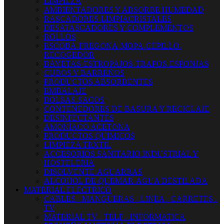
LIMPIEZA
AMBIENTADORES Y ABSORBE HUMEDAD
RASCADORES-LIMPIACRISTALES
DESATASCADORES Y COMPLEMENTOS
ROLLOS
ESCOBA-FREGONA-MOPA-CEPILLO-
RECOGEDOR
BAYETAS-ESTROPAJOS-TRAPOS-ESPONJAS
CUBOS Y BARREÑOS
PRODUCTOS ABSORBENTES
EMBALAJE
BOLSAS-SACOS
CONTENEDORES DE BASURA Y RECICLAJE
DESINFECTANTES
AMONIACO ACETONA
PRODUCTOS QUIMICOS
LIMPIEZA TEXTIL
ACCESORIOS SANITARIO INDUSTRIAL Y
HOSTELERIA
DISOLVENTE-AGUARRAS
ALCOHOL DE QUEMAR-AGUA DESTILADA
MATERIAL ELECTRICO
CABLES - MANGUERAS - LINEA - CARRETES -
TV
MATERIAL TV - TELF - INFORMATICA