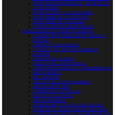
MAQUINARIA FORESTAL - AGRICOLA Y
ACCESORIOS
MOTOAZADAS Y ACCESORIOS
MOTOSIERRAS ELECTRICAS
MOTOSIERRAS GASOLINA
CORTACESPEDES ELECTRICOS
MOBILIARIO DE JARDIN Y CAMPING
CONFECCION MOBILIARIO JARDÍN Y
PISCINA
COJINES Y ALFOMBRAS
CARPAS Y TOLDOS DE SOMBREO
BANCOS
MOBILIARIO JARDIN
SILLAS Y SILLONES METAL
CONJUNTOS RESINA Y COMPLEMENTOS
MESAS METAL
BALANCINES
SILLAS Y SILLONES MADERA
PARASOLES Y PIES
TUMBONAS Y BUTACAS
BAULES Y ARCONES
MESAS MADERA
MOBILIARIO Y JUEGOS INFANTILES
FUNDAS Y LONETAS DE PROTECCIÓN
CONJUNTOS METAL Y COMPLEMENTOS