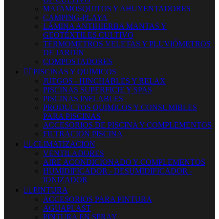
MATAMOSQUITOS Y AHUYENTADORES
CAMPING-PLAYA
LÁMINA ANTIHIERBA MANTAS Y
GEOTÉXTILES CULTIVO
TERMOMETROS VELETAS Y PLUVIÓMETROS
DE JARDÍN
COMPOSTADORES


PISCINAS Y QUIMICOS
JUEGOS - HINCHABLES Y RELAX
PISCINAS SUPERFICIE Y SPAS
PISCINAS INFLABLES
PRODUCTOS QUIMICOS Y CONSUMIBLES
PARA PISCINAS
ACCESORIOS DE PISCINA Y COMPLEMENTOS
FILTRACION PISCINA


CLIMATIZACION
VENTILADORES
AIRE ACONDICIONADO Y COMPLEMENTOS
HUMIDIFICADOR - DESUMIDIFICADOR -
IONIZADOR


PINTURA
ACCESORIOS PARA PINTURA
AGUAPLAST
PINTURA EN SPRAY