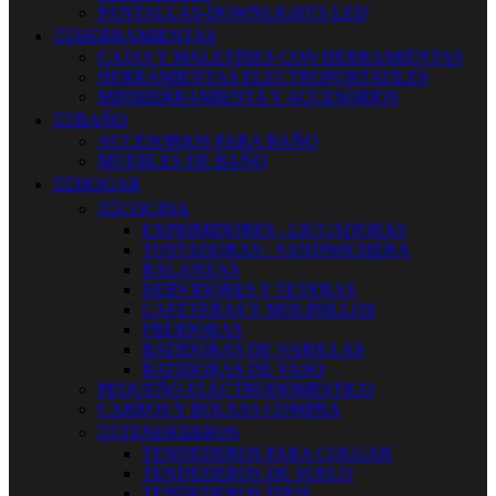
PANTALLAS-DOWNLIGHTS LED


HERRAMIENTAS
CAJAS Y MALETINES CON HERRAMIENTAS
HERRAMIENTAS ELECTROPORTATILES
MINIHERRAMIENTA Y ACCESORIOS


BAÑO
ACCESORIOS PARA BAÑO
MUEBLES DE BAÑO


HOGAR


COCINA
EXPRIMIDORES - LICUADORAS
TOSTADORAS - SANDWICHERA
BALANZAS
HERVIDORES Y TETERAS
CAFETERAS Y MOLINILLOS
FREIDORAS
BATIDORAS DE VARILLAS
BATIDORAS DE VASO
PEQUEÑO ELECTRODOMESTICO
CARROS Y BOLSAS COMPRA


TENDEDEROS
TENDEDEROS PARA COLGAR
TENDEDEROS DE SUELO
TENDEDEROS FIJOS