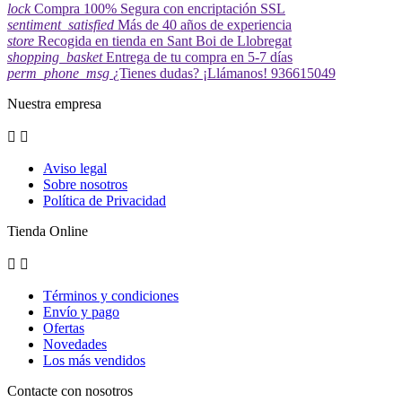
lock
Compra 100% Segura con encriptación SSL
sentiment_satisfied
Más de 40 años de experiencia
store
Recogida en tienda en Sant Boi de Llobregat
shopping_basket
Entrega de tu compra en 5-7 días
perm_phone_msg
¿Tienes dudas? ¡Llámanos! 936615049
Nuestra empresa


Aviso legal
Sobre nosotros
Política de Privacidad
Tienda Online


Términos y condiciones
Envío y pago
Ofertas
Novedades
Los más vendidos
Contacte con nosotros