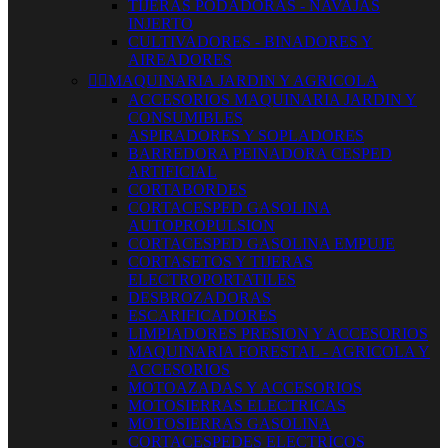
TIJERAS PODADORAS - NAVAJAS
INJERTO
CULTIVADORES - BINADORES Y
AIREADORES


MAQUINARIA JARDIN Y AGRICOLA
ACCESORIOS MAQUINARIA JARDIN Y
CONSUMIBLES
ASPIRADORES Y SOPLADORES
BARREDORA PEINADORA CESPED
ARTIFICIAL
CORTABORDES
CORTACESPED GASOLINA
AUTOPROPULSION
CORTACESPED GASOLINA EMPUJE
CORTASETOS Y TIJERAS
ELECTROPORTATILES
DESBROZADORAS
ESCARIFICADORES
LIMPIADORES PRESION Y ACCESORIOS
MAQUINARIA FORESTAL - AGRICOLA Y
ACCESORIOS
MOTOAZADAS Y ACCESORIOS
MOTOSIERRAS ELECTRICAS
MOTOSIERRAS GASOLINA
CORTACESPEDES ELECTRICOS