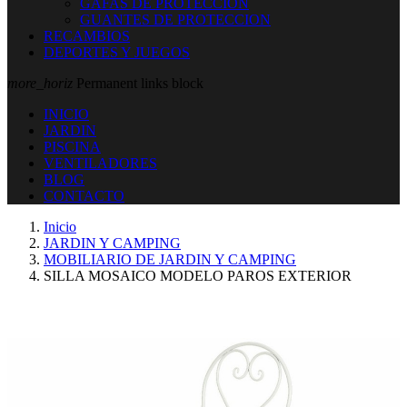
GAFAS DE PROTECCION
GUANTES DE PROTECCION
RECAMBIOS
DEPORTES Y JUEGOS
more_horiz
Permanent links block
INICIO
JARDIN
PISCINA
VENTILADORES
BLOG
CONTACTO
Inicio
JARDIN Y CAMPING
MOBILIARIO DE JARDIN Y CAMPING
SILLA MOSAICO MODELO PAROS EXTERIOR