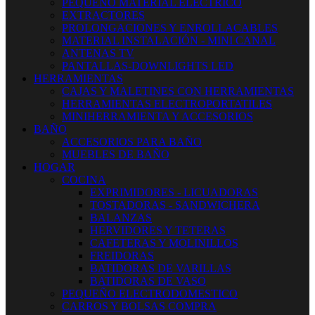
PEQUEÑO MATERIAL ELECTRICO
EXTRACTORES
PROLONGACIONES Y ENROLLACABLES
MATERIAL INSTALACIÓN - MINI CANAL
ANTENAS TV
PANTALLAS-DOWNLIGHTS LED
HERRAMIENTAS
CAJAS Y MALETINES CON HERRAMIENTAS
HERRAMIENTAS ELECTROPORTATILES
MINIHERRAMIENTA Y ACCESORIOS
BAÑO
ACCESORIOS PARA BAÑO
MUEBLES DE BAÑO
HOGAR
COCINA
EXPRIMIDORES - LICUADORAS
TOSTADORAS - SANDWICHERA
BALANZAS
HERVIDORES Y TETERAS
CAFETERAS Y MOLINILLOS
FREIDORAS
BATIDORAS DE VARILLAS
BATIDORAS DE VASO
PEQUEÑO ELECTRODOMESTICO
CARROS Y BOLSAS COMPRA