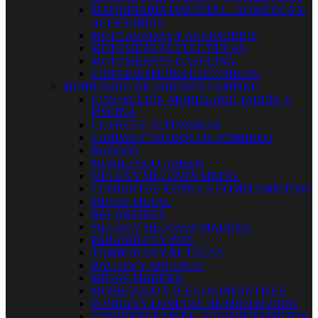
MAQUINARIA FORESTAL - AGRICOLA Y
ACCESORIOS
MOTOAZADAS Y ACCESORIOS
MOTOSIERRAS ELECTRICAS
MOTOSIERRAS GASOLINA
CORTACESPEDES ELECTRICOS
MOBILIARIO DE JARDIN Y CAMPING
CONFECCION MOBILIARIO JARDÍN Y
PISCINA
COJINES Y ALFOMBRAS
CARPAS Y TOLDOS DE SOMBREO
BANCOS
MOBILIARIO JARDIN
SILLAS Y SILLONES METAL
CONJUNTOS RESINA Y COMPLEMENTOS
MESAS METAL
BALANCINES
SILLAS Y SILLONES MADERA
PARASOLES Y PIES
TUMBONAS Y BUTACAS
BAULES Y ARCONES
MESAS MADERA
MOBILIARIO Y JUEGOS INFANTILES
FUNDAS Y LONETAS DE PROTECCIÓN
CONJUNTOS METAL Y COMPLEMENTOS