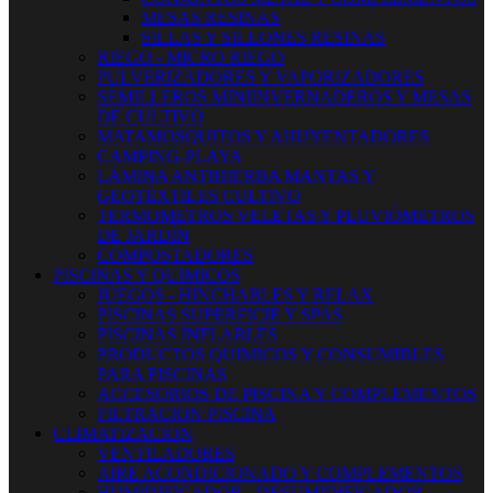
MESAS RESINAS
SILLAS Y SILLONES RESINAS
RIEGO - MICRO RIEGO
PULVERIZADORES Y VAPORIZADORES
SEMILLEROS MINIINVERNADEROS Y MESAS
DE CULTIVO
MATAMOSQUITOS Y AHUYENTADORES
CAMPING-PLAYA
LÁMINA ANTIHIERBA MANTAS Y
GEOTÉXTILES CULTIVO
TERMOMETROS VELETAS Y PLUVIÓMETROS
DE JARDÍN
COMPOSTADORES
PISCINAS Y QUIMICOS
JUEGOS - HINCHABLES Y RELAX
PISCINAS SUPERFICIE Y SPAS
PISCINAS INFLABLES
PRODUCTOS QUIMICOS Y CONSUMIBLES
PARA PISCINAS
ACCESORIOS DE PISCINA Y COMPLEMENTOS
FILTRACION PISCINA
CLIMATIZACION
VENTILADORES
AIRE ACONDICIONADO Y COMPLEMENTOS
HUMIDIFICADOR - DESUMIDIFICADOR -