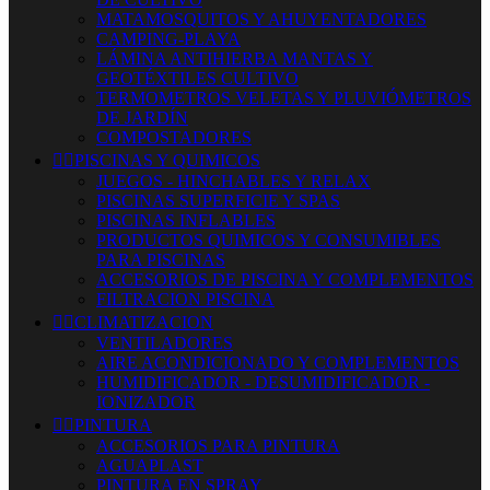
MATAMOSQUITOS Y AHUYENTADORES
CAMPING-PLAYA
LÁMINA ANTIHIERBA MANTAS Y
GEOTÉXTILES CULTIVO
TERMOMETROS VELETAS Y PLUVIÓMETROS
DE JARDÍN
COMPOSTADORES


PISCINAS Y QUIMICOS
JUEGOS - HINCHABLES Y RELAX
PISCINAS SUPERFICIE Y SPAS
PISCINAS INFLABLES
PRODUCTOS QUIMICOS Y CONSUMIBLES
PARA PISCINAS
ACCESORIOS DE PISCINA Y COMPLEMENTOS
FILTRACION PISCINA


CLIMATIZACION
VENTILADORES
AIRE ACONDICIONADO Y COMPLEMENTOS
HUMIDIFICADOR - DESUMIDIFICADOR -
IONIZADOR


PINTURA
ACCESORIOS PARA PINTURA
AGUAPLAST
PINTURA EN SPRAY