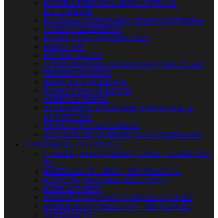
ESCOBA-FREGONA-MOPA-CEPILLO-
RECOGEDOR
BAYETAS-ESTROPAJOS-TRAPOS-ESPONJAS
CUBOS Y BARREÑOS
PRODUCTOS ABSORBENTES
EMBALAJE
BOLSAS-SACOS
CONTENEDORES DE BASURA Y RECICLAJE
DESINFECTANTES
AMONIACO ACETONA
PRODUCTOS QUIMICOS
LIMPIEZA TEXTIL
ACCESORIOS SANITARIO INDUSTRIAL Y
HOSTELERIA
DISOLVENTE-AGUARRAS
ALCOHOL DE QUEMAR-AGUA DESTILADA


MATERIAL ELECTRICO
CABLES - MANGUERAS - LINEA - CARRETES -
TV
MATERIAL TV - TELF - INFORMATICA
PEQUEÑO MATERIAL ELECTRICO
EXTRACTORES
PROLONGACIONES Y ENROLLACABLES
MATERIAL INSTALACIÓN - MINI CANAL
ANTENAS TV