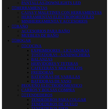
PANTALLAS-DOWNLIGHTS LED


HERRAMIENTAS
CAJAS Y MALETINES CON HERRAMIENTAS
HERRAMIENTAS ELECTROPORTATILES
MINIHERRAMIENTA Y ACCESORIOS


BAÑO
ACCESORIOS PARA BAÑO
MUEBLES DE BAÑO


HOGAR


COCINA
EXPRIMIDORES - LICUADORAS
TOSTADORAS - SANDWICHERA
BALANZAS
HERVIDORES Y TETERAS
CAFETERAS Y MOLINILLOS
FREIDORAS
BATIDORAS DE VARILLAS
BATIDORAS DE VASO
PEQUEÑO ELECTRODOMESTICO
CARROS Y BOLSAS COMPRA


TENDEDEROS
TENDEDEROS PARA COLGAR
TENDEDEROS DE SUELO
TENDEDEROS FIJOS