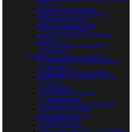
HORCAS
PALAS - PICOS Y AZADAS
SIERRAS Y HOJAS DE SIERRA -
SERRUCHOS DE PODA
CORTASETOS MANUALES
TIJERAS CORTACESPED
TIJERAS PODADORAS - NAVAJAS
INJERTO
CULTIVADORES - BINADORES Y
AIREADORES
MAQUINARIA JARDIN Y AGRICOLA
ACCESORIOS MAQUINARIA JARDIN Y
CONSUMIBLES
ASPIRADORES Y SOPLADORES
BARREDORA PEINADORA CESPED
ARTIFICIAL
CORTABORDES
CORTACESPED GASOLINA
AUTOPROPULSION
CORTACESPED GASOLINA EMPUJE
CORTASETOS Y TIJERAS
ELECTROPORTATILES
DESBROZADORAS
ESCARIFICADORES
LIMPIADORES PRESION Y ACCESORIOS