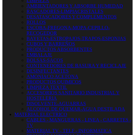
LIMPIEZA
AMBIENTADORES Y ABSORBE HUMEDAD
RASCADORES-LIMPIACRISTALES
DESATASCADORES Y COMPLEMENTOS
ROLLOS
ESCOBA-FREGONA-MOPA-CEPILLO-
RECOGEDOR
BAYETAS-ESTROPAJOS-TRAPOS-ESPONJAS
CUBOS Y BARREÑOS
PRODUCTOS ABSORBENTES
EMBALAJE
BOLSAS-SACOS
CONTENEDORES DE BASURA Y RECICLAJE
DESINFECTANTES
AMONIACO ACETONA
PRODUCTOS QUIMICOS
LIMPIEZA TEXTIL
ACCESORIOS SANITARIO INDUSTRIAL Y
HOSTELERIA
DISOLVENTE-AGUARRAS
ALCOHOL DE QUEMAR-AGUA DESTILADA
MATERIAL ELECTRICO
CABLES - MANGUERAS - LINEA - CARRETES -
TV
MATERIAL TV - TELF - INFORMATICA