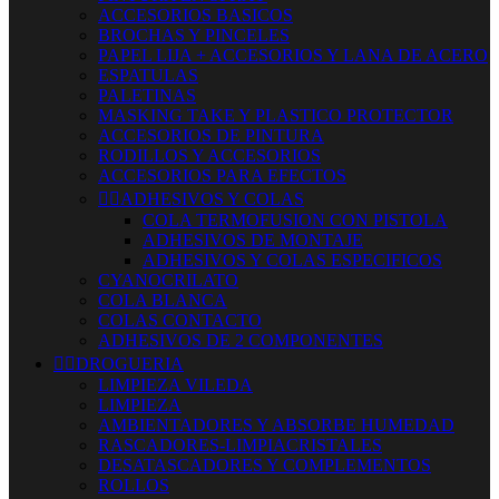
ACCESORIOS BASICOS
BROCHAS Y PINCELES
PAPEL LIJA + ACCESORIOS Y LANA DE ACERO
ESPATULAS
PALETINAS
MASKING TAKE Y PLASTICO PROTECTOR
ACCESORIOS DE PINTURA
RODILLOS Y ACCESORIOS
ACCESORIOS PARA EFECTOS


ADHESIVOS Y COLAS
COLA TERMOFUSION CON PISTOLA
ADHESIVOS DE MONTAJE
ADHESIVOS Y COLAS ESPECIFICOS
CYANOCRILATO
COLA BLANCA
COLAS CONTACTO
ADHESIVOS DE 2 COMPONENTES


DROGUERIA
LIMPIEZA VILEDA
LIMPIEZA
AMBIENTADORES Y ABSORBE HUMEDAD
RASCADORES-LIMPIACRISTALES
DESATASCADORES Y COMPLEMENTOS
ROLLOS