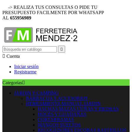
-> REALIZA TUS CONSULTAS O PIDE TU
PRESUPUESTO FACILMENTE POR WHATSAPP
AL
655956989


Cuenta
Iniciar sesión
Registrarme
Categorías

JARDIN Y CAMPING
BARBACOA Y ACCESORIOS
HERRAMIENTA MANUAL JARDIN
HACHAS MAZAS CUÑAS Y PIEDRAS
HOCES Y GUADAÑAS
CORTARRAMAS
MANGOS SUELTOS
RECOGEDORES ESCOBAS RASTRILLOS