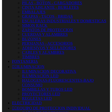
PILAS - BOTON - CARGADORES
CINTA AISLANTE - BURLETES
EMBALAJES
GRAPAS - TACOS - BRIDAS
ESCALERAS INDUSTRIALES Y DOMESTICAS
SIMON RACK
ZAPATOS DE PROTECCION
CUERDAS Y ALAMBRES
BUZONES
PERSIANAS - ACCESORIOS
ADHESIVOS Y SELLADORES
CABLES Y ALAMBRES
TIMBRES
FONTANERIA


ILUMINACION
ILUMINACION DECORATIVA
ILUMINACIÓN LED
HALOGENAS-FLUORESCENTES-BAJO
CONSUMO
BOMBILLAS Y TUBOS LED
PROYECTORES LED
REGLETAS LED
ELECTRICIDAD


EQUIPO DE PROTECCION INDIVIDUAL