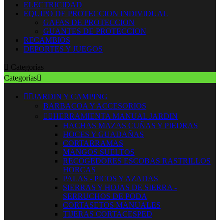
ELECTRICIDAD
EQUIPO DE PROTECCION INDIVIDUAL
GAFAS DE PROTECCION
GUANTES DE PROTECCION
RECAMBIOS
DEPORTES Y JUEGOS

Categorías
Categorías



JARDIN Y CAMPING
BARBACOA Y ACCESORIOS


HERRAMIENTA MANUAL JARDIN
HACHAS MAZAS CUÑAS Y PIEDRAS
HOCES Y GUADAÑAS
CORTARRAMAS
MANGOS SUELTOS
RECOGEDORES ESCOBAS RASTRILLOS
HORCAS
PALAS - PICOS Y AZADAS
SIERRAS Y HOJAS DE SIERRA -
SERRUCHOS DE PODA
CORTASETOS MANUALES
TIJERAS CORTACESPED