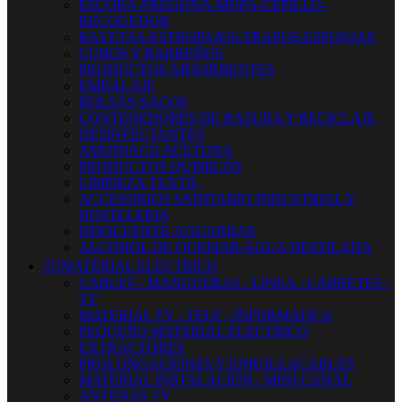
ESCOBA-FREGONA-MOPA-CEPILLO-
RECOGEDOR
BAYETAS-ESTROPAJOS-TRAPOS-ESPONJAS
CUBOS Y BARREÑOS
PRODUCTOS ABSORBENTES
EMBALAJE
BOLSAS-SACOS
CONTENEDORES DE BASURA Y RECICLAJE
DESINFECTANTES
AMONIACO ACETONA
PRODUCTOS QUIMICOS
LIMPIEZA TEXTIL
ACCESORIOS SANITARIO INDUSTRIAL Y
HOSTELERIA
DISOLVENTE-AGUARRAS
ALCOHOL DE QUEMAR-AGUA DESTILADA


MATERIAL ELECTRICO
CABLES - MANGUERAS - LINEA - CARRETES -
TV
MATERIAL TV - TELF - INFORMATICA
PEQUEÑO MATERIAL ELECTRICO
EXTRACTORES
PROLONGACIONES Y ENROLLACABLES
MATERIAL INSTALACIÓN - MINI CANAL
ANTENAS TV