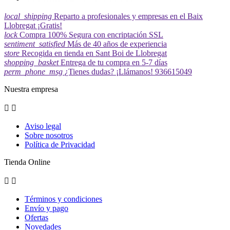
local_shipping
Reparto a profesionales y empresas en el Baix
Llobregat ¡Gratis!
lock
Compra 100% Segura con encriptación SSL
sentiment_satisfied
Más de 40 años de experiencia
store
Recogida en tienda en Sant Boi de Llobregat
shopping_basket
Entrega de tu compra en 5-7 días
perm_phone_msg
¿Tienes dudas? ¡Llámanos! 936615049
Nuestra empresa


Aviso legal
Sobre nosotros
Política de Privacidad
Tienda Online


Términos y condiciones
Envío y pago
Ofertas
Novedades