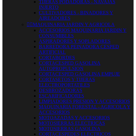
TIJERAS PODADORAS - NAVAJAS
INJERTO
CULTIVADORES - BINADORES Y
AIREADORES


MAQUINARIA JARDIN Y AGRICOLA
ACCESORIOS MAQUINARIA JARDIN Y
CONSUMIBLES
ASPIRADORES Y SOPLADORES
BARREDORA PEINADORA CESPED
ARTIFICIAL
CORTABORDES
CORTACESPED GASOLINA
AUTOPROPULSION
CORTACESPED GASOLINA EMPUJE
CORTASETOS Y TIJERAS
ELECTROPORTATILES
DESBROZADORAS
ESCARIFICADORES
LIMPIADORES PRESION Y ACCESORIOS
MAQUINARIA FORESTAL - AGRICOLA Y
ACCESORIOS
MOTOAZADAS Y ACCESORIOS
MOTOSIERRAS ELECTRICAS
MOTOSIERRAS GASOLINA
CORTACESPEDES ELECTRICOS