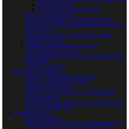
MESAS RESINAS
SILLAS Y SILLONES RESINAS
RIEGO - MICRO RIEGO
PULVERIZADORES Y VAPORIZADORES
SEMILLEROS MINIINVERNADEROS Y MESAS
DE CULTIVO
MATAMOSQUITOS Y AHUYENTADORES
CAMPING-PLAYA
LÁMINA ANTIHIERBA MANTAS Y
GEOTÉXTILES CULTIVO
TERMOMETROS VELETAS Y PLUVIÓMETROS
DE JARDÍN
COMPOSTADORES
PISCINAS Y QUIMICOS
JUEGOS - HINCHABLES Y RELAX
PISCINAS SUPERFICIE Y SPAS
PISCINAS INFLABLES
PRODUCTOS QUIMICOS Y CONSUMIBLES
PARA PISCINAS
ACCESORIOS DE PISCINA Y COMPLEMENTOS
FILTRACION PISCINA
CLIMATIZACION
VENTILADORES
AIRE ACONDICIONADO Y COMPLEMENTOS
HUMIDIFICADOR - DESUMIDIFICADOR -