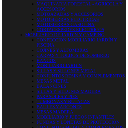
MAQUINARIA FORESTAL - AGRICOLA Y
ACCESORIOS
MOTOAZADAS Y ACCESORIOS
MOTOSIERRAS ELECTRICAS
MOTOSIERRAS GASOLINA
CORTACESPEDES ELECTRICOS
MOBILIARIO DE JARDIN Y CAMPING
CONFECCION MOBILIARIO JARDÍN Y
PISCINA
COJINES Y ALFOMBRAS
CARPAS Y TOLDOS DE SOMBREO
BANCOS
MOBILIARIO JARDIN
SILLAS Y SILLONES METAL
CONJUNTOS RESINA Y COMPLEMENTOS
MESAS METAL
BALANCINES
SILLAS Y SILLONES MADERA
PARASOLES Y PIES
TUMBONAS Y BUTACAS
BAULES Y ARCONES
MESAS MADERA
MOBILIARIO Y JUEGOS INFANTILES
FUNDAS Y LONETAS DE PROTECCIÓN
CONJUNTOS METAL Y COMPLEMENTOS