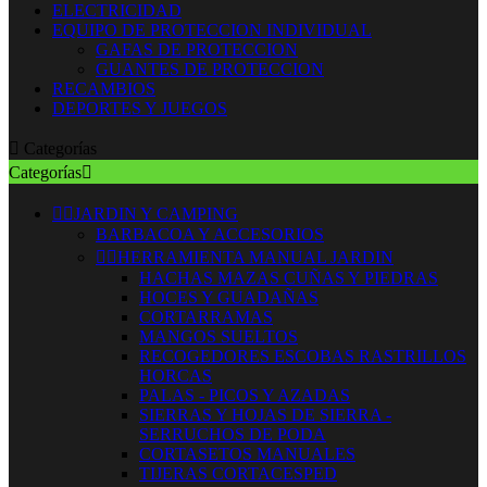
ELECTRICIDAD
EQUIPO DE PROTECCION INDIVIDUAL
GAFAS DE PROTECCION
GUANTES DE PROTECCION
RECAMBIOS
DEPORTES Y JUEGOS

Categorías
Categorías



JARDIN Y CAMPING
BARBACOA Y ACCESORIOS


HERRAMIENTA MANUAL JARDIN
HACHAS MAZAS CUÑAS Y PIEDRAS
HOCES Y GUADAÑAS
CORTARRAMAS
MANGOS SUELTOS
RECOGEDORES ESCOBAS RASTRILLOS
HORCAS
PALAS - PICOS Y AZADAS
SIERRAS Y HOJAS DE SIERRA -
SERRUCHOS DE PODA
CORTASETOS MANUALES
TIJERAS CORTACESPED