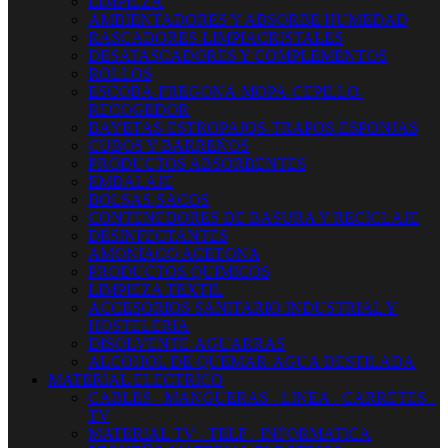
LIMPIEZA
AMBIENTADORES Y ABSORBE HUMEDAD
RASCADORES-LIMPIACRISTALES
DESATASCADORES Y COMPLEMENTOS
ROLLOS
ESCOBA-FREGONA-MOPA-CEPILLO-
RECOGEDOR
BAYETAS-ESTROPAJOS-TRAPOS-ESPONJAS
CUBOS Y BARREÑOS
PRODUCTOS ABSORBENTES
EMBALAJE
BOLSAS-SACOS
CONTENEDORES DE BASURA Y RECICLAJE
DESINFECTANTES
AMONIACO ACETONA
PRODUCTOS QUIMICOS
LIMPIEZA TEXTIL
ACCESORIOS SANITARIO INDUSTRIAL Y
HOSTELERIA
DISOLVENTE-AGUARRAS
ALCOHOL DE QUEMAR-AGUA DESTILADA
MATERIAL ELECTRICO
CABLES - MANGUERAS - LINEA - CARRETES -
TV
MATERIAL TV - TELF - INFORMATICA