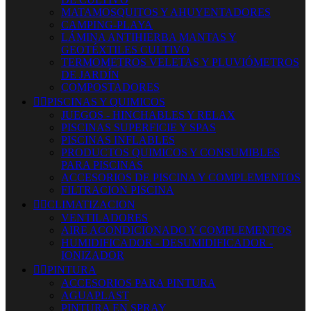
MATAMOSQUITOS Y AHUYENTADORES
CAMPING-PLAYA
LÁMINA ANTIHIERBA MANTAS Y
GEOTÉXTILES CULTIVO
TERMOMETROS VELETAS Y PLUVIÓMETROS
DE JARDÍN
COMPOSTADORES


PISCINAS Y QUIMICOS
JUEGOS - HINCHABLES Y RELAX
PISCINAS SUPERFICIE Y SPAS
PISCINAS INFLABLES
PRODUCTOS QUIMICOS Y CONSUMIBLES
PARA PISCINAS
ACCESORIOS DE PISCINA Y COMPLEMENTOS
FILTRACION PISCINA


CLIMATIZACION
VENTILADORES
AIRE ACONDICIONADO Y COMPLEMENTOS
HUMIDIFICADOR - DESUMIDIFICADOR -
IONIZADOR


PINTURA
ACCESORIOS PARA PINTURA
AGUAPLAST
PINTURA EN SPRAY