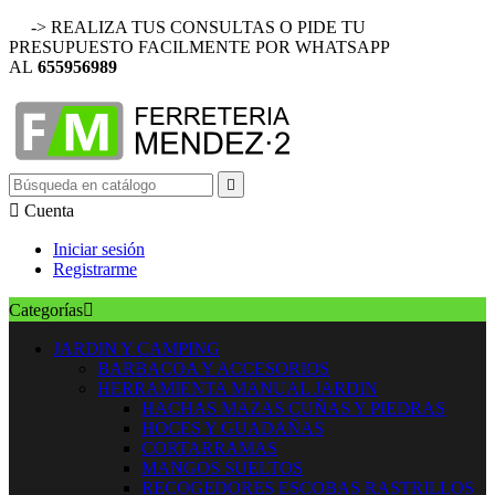
-> REALIZA TUS CONSULTAS O PIDE TU
PRESUPUESTO FACILMENTE POR WHATSAPP
AL
655956989


Cuenta
Iniciar sesión
Registrarme
Categorías

JARDIN Y CAMPING
BARBACOA Y ACCESORIOS
HERRAMIENTA MANUAL JARDIN
HACHAS MAZAS CUÑAS Y PIEDRAS
HOCES Y GUADAÑAS
CORTARRAMAS
MANGOS SUELTOS
RECOGEDORES ESCOBAS RASTRILLOS