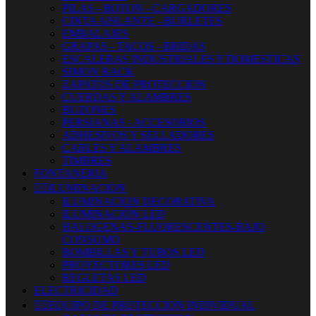
PILAS - BOTON - CARGADORES
CINTA AISLANTE - BURLETES
EMBALAJES
GRAPAS - TACOS - BRIDAS
ESCALERAS INDUSTRIALES Y DOMESTICAS
SIMON RACK
ZAPATOS DE PROTECCION
CUERDAS Y ALAMBRES
BUZONES
PERSIANAS - ACCESORIOS
ADHESIVOS Y SELLADORES
CABLES Y ALAMBRES
TIMBRES
FONTANERIA


ILUMINACION
ILUMINACION DECORATIVA
ILUMINACIÓN LED
HALOGENAS-FLUORESCENTES-BAJO
CONSUMO
BOMBILLAS Y TUBOS LED
PROYECTORES LED
REGLETAS LED
ELECTRICIDAD


EQUIPO DE PROTECCION INDIVIDUAL