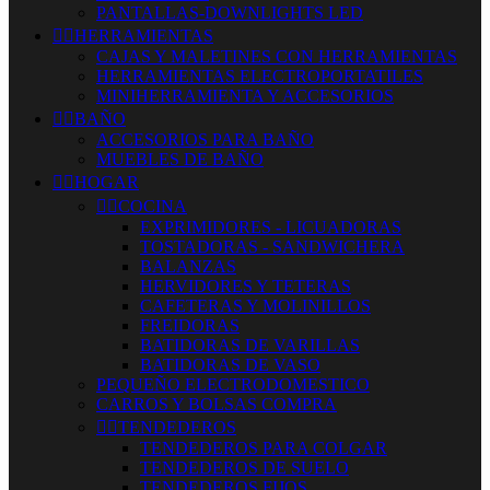
PANTALLAS-DOWNLIGHTS LED


HERRAMIENTAS
CAJAS Y MALETINES CON HERRAMIENTAS
HERRAMIENTAS ELECTROPORTATILES
MINIHERRAMIENTA Y ACCESORIOS


BAÑO
ACCESORIOS PARA BAÑO
MUEBLES DE BAÑO


HOGAR


COCINA
EXPRIMIDORES - LICUADORAS
TOSTADORAS - SANDWICHERA
BALANZAS
HERVIDORES Y TETERAS
CAFETERAS Y MOLINILLOS
FREIDORAS
BATIDORAS DE VARILLAS
BATIDORAS DE VASO
PEQUEÑO ELECTRODOMESTICO
CARROS Y BOLSAS COMPRA


TENDEDEROS
TENDEDEROS PARA COLGAR
TENDEDEROS DE SUELO
TENDEDEROS FIJOS