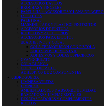
ACCESORIOS BASICOS
BROCHAS Y PINCELES
PAPEL LIJA + ACCESORIOS Y LANA DE ACERO
ESPATULAS
PALETINAS
MASKING TAKE Y PLASTICO PROTECTOR
ACCESORIOS DE PINTURA
RODILLOS Y ACCESORIOS
ACCESORIOS PARA EFECTOS


ADHESIVOS Y COLAS
COLA TERMOFUSION CON PISTOLA
ADHESIVOS DE MONTAJE
ADHESIVOS Y COLAS ESPECIFICOS
CYANOCRILATO
COLA BLANCA
COLAS CONTACTO
ADHESIVOS DE 2 COMPONENTES


DROGUERIA
LIMPIEZA VILEDA
LIMPIEZA
AMBIENTADORES Y ABSORBE HUMEDAD
RASCADORES-LIMPIACRISTALES
DESATASCADORES Y COMPLEMENTOS
ROLLOS