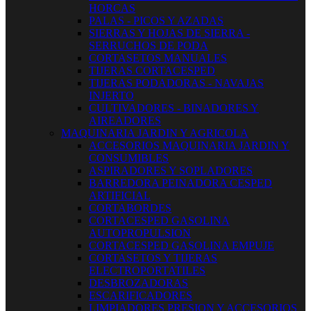
HORCAS
PALAS - PICOS Y AZADAS
SIERRAS Y HOJAS DE SIERRA -
SERRUCHOS DE PODA
CORTASETOS MANUALES
TIJERAS CORTACESPED
TIJERAS PODADORAS - NAVAJAS
INJERTO
CULTIVADORES - BINADORES Y
AIREADORES
MAQUINARIA JARDIN Y AGRICOLA
ACCESORIOS MAQUINARIA JARDIN Y
CONSUMIBLES
ASPIRADORES Y SOPLADORES
BARREDORA PEINADORA CESPED
ARTIFICIAL
CORTABORDES
CORTACESPED GASOLINA
AUTOPROPULSION
CORTACESPED GASOLINA EMPUJE
CORTASETOS Y TIJERAS
ELECTROPORTATILES
DESBROZADORAS
ESCARIFICADORES
LIMPIADORES PRESION Y ACCESORIOS