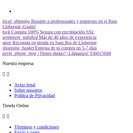
local_shipping
Reparto a profesionales y empresas en el Baix
Llobregat ¡Gratis!
lock
Compra 100% Segura con encriptación SSL
sentiment_satisfied
Más de 40 años de experiencia
store
Recogida en tienda en Sant Boi de Llobregat
shopping_basket
Entrega de tu compra en 5-7 días
perm_phone_msg
¿Tienes dudas? ¡Llámanos! 936615049
Nuestra empresa


Aviso legal
Sobre nosotros
Política de Privacidad
Tienda Online


Términos y condiciones
Envío y pago