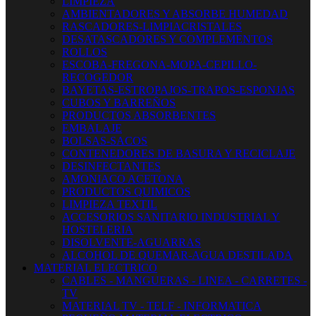
LIMPIEZA
AMBIENTADORES Y ABSORBE HUMEDAD
RASCADORES-LIMPIACRISTALES
DESATASCADORES Y COMPLEMENTOS
ROLLOS
ESCOBA-FREGONA-MOPA-CEPILLO-
RECOGEDOR
BAYETAS-ESTROPAJOS-TRAPOS-ESPONJAS
CUBOS Y BARREÑOS
PRODUCTOS ABSORBENTES
EMBALAJE
BOLSAS-SACOS
CONTENEDORES DE BASURA Y RECICLAJE
DESINFECTANTES
AMONIACO ACETONA
PRODUCTOS QUIMICOS
LIMPIEZA TEXTIL
ACCESORIOS SANITARIO INDUSTRIAL Y
HOSTELERIA
DISOLVENTE-AGUARRAS
ALCOHOL DE QUEMAR-AGUA DESTILADA
MATERIAL ELECTRICO
CABLES - MANGUERAS - LINEA - CARRETES -
TV
MATERIAL TV - TELF - INFORMATICA