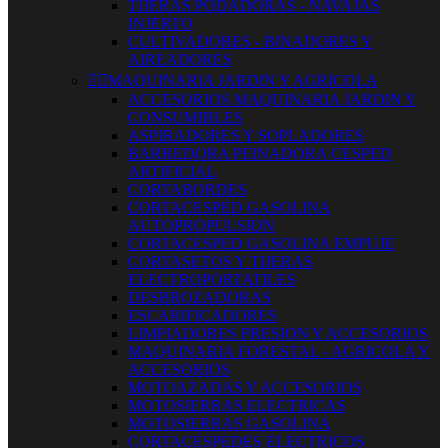
TIJERAS PODADORAS - NAVAJAS
INJERTO
CULTIVADORES - BINADORES Y
AIREADORES


MAQUINARIA JARDIN Y AGRICOLA
ACCESORIOS MAQUINARIA JARDIN Y
CONSUMIBLES
ASPIRADORES Y SOPLADORES
BARREDORA PEINADORA CESPED
ARTIFICIAL
CORTABORDES
CORTACESPED GASOLINA
AUTOPROPULSION
CORTACESPED GASOLINA EMPUJE
CORTASETOS Y TIJERAS
ELECTROPORTATILES
DESBROZADORAS
ESCARIFICADORES
LIMPIADORES PRESION Y ACCESORIOS
MAQUINARIA FORESTAL - AGRICOLA Y
ACCESORIOS
MOTOAZADAS Y ACCESORIOS
MOTOSIERRAS ELECTRICAS
MOTOSIERRAS GASOLINA
CORTACESPEDES ELECTRICOS