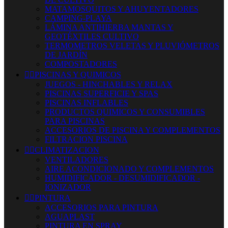
MATAMOSQUITOS Y AHUYENTADORES
CAMPING-PLAYA
LÁMINA ANTIHIERBA MANTAS Y
GEOTÉXTILES CULTIVO
TERMOMETROS VELETAS Y PLUVIÓMETROS
DE JARDÍN
COMPOSTADORES


PISCINAS Y QUIMICOS
JUEGOS - HINCHABLES Y RELAX
PISCINAS SUPERFICIE Y SPAS
PISCINAS INFLABLES
PRODUCTOS QUIMICOS Y CONSUMIBLES
PARA PISCINAS
ACCESORIOS DE PISCINA Y COMPLEMENTOS
FILTRACION PISCINA


CLIMATIZACION
VENTILADORES
AIRE ACONDICIONADO Y COMPLEMENTOS
HUMIDIFICADOR - DESUMIDIFICADOR -
IONIZADOR


PINTURA
ACCESORIOS PARA PINTURA
AGUAPLAST
PINTURA EN SPRAY