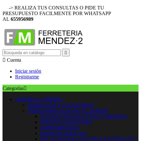
-> REALIZA TUS CONSULTAS O PIDE TU
PRESUPUESTO FACILMENTE POR WHATSAPP
AL
655956989


Cuenta
Iniciar sesión
Registrarme
Categorías

JARDIN Y CAMPING
BARBACOA Y ACCESORIOS
HERRAMIENTA MANUAL JARDIN
HACHAS MAZAS CUÑAS Y PIEDRAS
HOCES Y GUADAÑAS
CORTARRAMAS
MANGOS SUELTOS
RECOGEDORES ESCOBAS RASTRILLOS