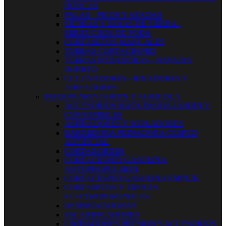
HORCAS
PALAS - PICOS Y AZADAS
SIERRAS Y HOJAS DE SIERRA -
SERRUCHOS DE PODA
CORTASETOS MANUALES
TIJERAS CORTACESPED
TIJERAS PODADORAS - NAVAJAS
INJERTO
CULTIVADORES - BINADORES Y
AIREADORES
MAQUINARIA JARDIN Y AGRICOLA
ACCESORIOS MAQUINARIA JARDIN Y
CONSUMIBLES
ASPIRADORES Y SOPLADORES
BARREDORA PEINADORA CESPED
ARTIFICIAL
CORTABORDES
CORTACESPED GASOLINA
AUTOPROPULSION
CORTACESPED GASOLINA EMPUJE
CORTASETOS Y TIJERAS
ELECTROPORTATILES
DESBROZADORAS
ESCARIFICADORES
LIMPIADORES PRESION Y ACCESORIOS