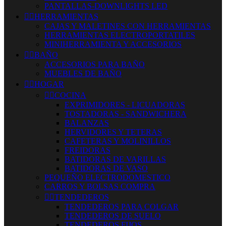
PANTALLAS-DOWNLIGHTS LED


HERRAMIENTAS
CAJAS Y MALETINES CON HERRAMIENTAS
HERRAMIENTAS ELECTROPORTATILES
MINIHERRAMIENTA Y ACCESORIOS


BAÑO
ACCESORIOS PARA BAÑO
MUEBLES DE BAÑO


HOGAR


COCINA
EXPRIMIDORES - LICUADORAS
TOSTADORAS - SANDWICHERA
BALANZAS
HERVIDORES Y TETERAS
CAFETERAS Y MOLINILLOS
FREIDORAS
BATIDORAS DE VARILLAS
BATIDORAS DE VASO
PEQUEÑO ELECTRODOMESTICO
CARROS Y BOLSAS COMPRA


TENDEDEROS
TENDEDEROS PARA COLGAR
TENDEDEROS DE SUELO
TENDEDEROS FIJOS