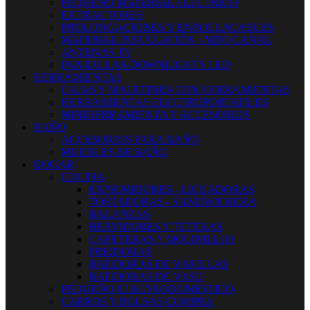
PEQUEÑO MATERIAL ELECTRICO
EXTRACTORES
PROLONGACIONES Y ENROLLACABLES
MATERIAL INSTALACIÓN - MINI CANAL
ANTENAS TV
PANTALLAS-DOWNLIGHTS LED
HERRAMIENTAS
CAJAS Y MALETINES CON HERRAMIENTAS
HERRAMIENTAS ELECTROPORTATILES
MINIHERRAMIENTA Y ACCESORIOS
BAÑO
ACCESORIOS PARA BAÑO
MUEBLES DE BAÑO
HOGAR
COCINA
EXPRIMIDORES - LICUADORAS
TOSTADORAS - SANDWICHERA
BALANZAS
HERVIDORES Y TETERAS
CAFETERAS Y MOLINILLOS
FREIDORAS
BATIDORAS DE VARILLAS
BATIDORAS DE VASO
PEQUEÑO ELECTRODOMESTICO
CARROS Y BOLSAS COMPRA