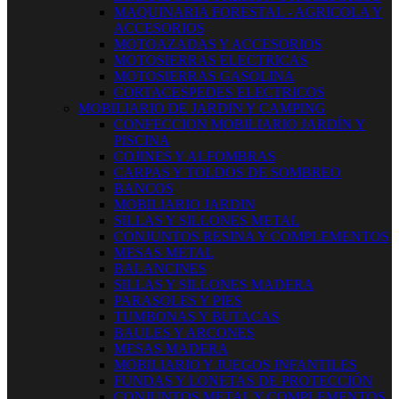
MAQUINARIA FORESTAL - AGRICOLA Y
ACCESORIOS
MOTOAZADAS Y ACCESORIOS
MOTOSIERRAS ELECTRICAS
MOTOSIERRAS GASOLINA
CORTACESPEDES ELECTRICOS
MOBILIARIO DE JARDIN Y CAMPING
CONFECCION MOBILIARIO JARDÍN Y
PISCINA
COJINES Y ALFOMBRAS
CARPAS Y TOLDOS DE SOMBREO
BANCOS
MOBILIARIO JARDIN
SILLAS Y SILLONES METAL
CONJUNTOS RESINA Y COMPLEMENTOS
MESAS METAL
BALANCINES
SILLAS Y SILLONES MADERA
PARASOLES Y PIES
TUMBONAS Y BUTACAS
BAULES Y ARCONES
MESAS MADERA
MOBILIARIO Y JUEGOS INFANTILES
FUNDAS Y LONETAS DE PROTECCIÓN
CONJUNTOS METAL Y COMPLEMENTOS