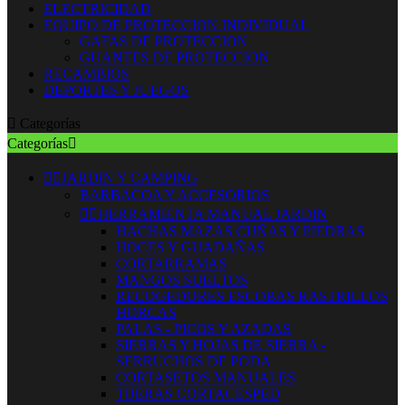
ELECTRICIDAD
EQUIPO DE PROTECCION INDIVIDUAL
GAFAS DE PROTECCION
GUANTES DE PROTECCION
RECAMBIOS
DEPORTES Y JUEGOS

Categorías
Categorías



JARDIN Y CAMPING
BARBACOA Y ACCESORIOS


HERRAMIENTA MANUAL JARDIN
HACHAS MAZAS CUÑAS Y PIEDRAS
HOCES Y GUADAÑAS
CORTARRAMAS
MANGOS SUELTOS
RECOGEDORES ESCOBAS RASTRILLOS
HORCAS
PALAS - PICOS Y AZADAS
SIERRAS Y HOJAS DE SIERRA -
SERRUCHOS DE PODA
CORTASETOS MANUALES
TIJERAS CORTACESPED