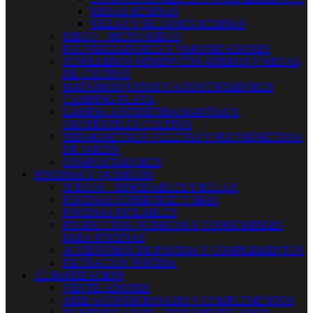
MESAS RESINAS
SILLAS Y SILLONES RESINAS
RIEGO - MICRO RIEGO
PULVERIZADORES Y VAPORIZADORES
SEMILLEROS MINIINVERNADEROS Y MESAS
DE CULTIVO
MATAMOSQUITOS Y AHUYENTADORES
CAMPING-PLAYA
LÁMINA ANTIHIERBA MANTAS Y
GEOTÉXTILES CULTIVO
TERMOMETROS VELETAS Y PLUVIÓMETROS
DE JARDÍN
COMPOSTADORES
PISCINAS Y QUIMICOS
JUEGOS - HINCHABLES Y RELAX
PISCINAS SUPERFICIE Y SPAS
PISCINAS INFLABLES
PRODUCTOS QUIMICOS Y CONSUMIBLES
PARA PISCINAS
ACCESORIOS DE PISCINA Y COMPLEMENTOS
FILTRACION PISCINA
CLIMATIZACION
VENTILADORES
AIRE ACONDICIONADO Y COMPLEMENTOS
HUMIDIFICADOR - DESUMIDIFICADOR -