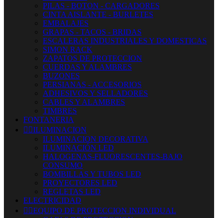
PILAS - BOTON - CARGADORES
CINTA AISLANTE - BURLETES
EMBALAJES
GRAPAS - TACOS - BRIDAS
ESCALERAS INDUSTRIALES Y DOMESTICAS
SIMON RACK
ZAPATOS DE PROTECCION
CUERDAS Y ALAMBRES
BUZONES
PERSIANAS - ACCESORIOS
ADHESIVOS Y SELLADORES
CABLES Y ALAMBRES
TIMBRES
FONTANERIA


ILUMINACION
ILUMINACION DECORATIVA
ILUMINACIÓN LED
HALOGENAS-FLUORESCENTES-BAJO
CONSUMO
BOMBILLAS Y TUBOS LED
PROYECTORES LED
REGLETAS LED
ELECTRICIDAD


EQUIPO DE PROTECCION INDIVIDUAL