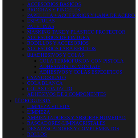
ACCESORIOS BASICOS
BROCHAS Y PINCELES
PAPEL LIJA + ACCESORIOS Y LANA DE ACERO
ESPATULAS
PALETINAS
MASKING TAKE Y PLASTICO PROTECTOR
ACCESORIOS DE PINTURA
RODILLOS Y ACCESORIOS
ACCESORIOS PARA EFECTOS


ADHESIVOS Y COLAS
COLA TERMOFUSION CON PISTOLA
ADHESIVOS DE MONTAJE
ADHESIVOS Y COLAS ESPECIFICOS
CYANOCRILATO
COLA BLANCA
COLAS CONTACTO
ADHESIVOS DE 2 COMPONENTES


DROGUERIA
LIMPIEZA VILEDA
LIMPIEZA
AMBIENTADORES Y ABSORBE HUMEDAD
RASCADORES-LIMPIACRISTALES
DESATASCADORES Y COMPLEMENTOS
ROLLOS