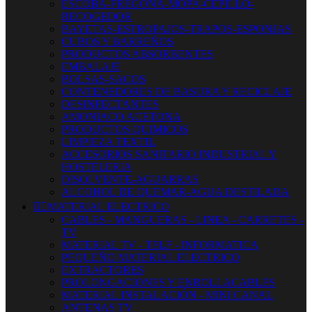
ESCOBA-FREGONA-MOPA-CEPILLO-
RECOGEDOR
BAYETAS-ESTROPAJOS-TRAPOS-ESPONJAS
CUBOS Y BARREÑOS
PRODUCTOS ABSORBENTES
EMBALAJE
BOLSAS-SACOS
CONTENEDORES DE BASURA Y RECICLAJE
DESINFECTANTES
AMONIACO ACETONA
PRODUCTOS QUIMICOS
LIMPIEZA TEXTIL
ACCESORIOS SANITARIO INDUSTRIAL Y
HOSTELERIA
DISOLVENTE-AGUARRAS
ALCOHOL DE QUEMAR-AGUA DESTILADA


MATERIAL ELECTRICO
CABLES - MANGUERAS - LINEA - CARRETES -
TV
MATERIAL TV - TELF - INFORMATICA
PEQUEÑO MATERIAL ELECTRICO
EXTRACTORES
PROLONGACIONES Y ENROLLACABLES
MATERIAL INSTALACIÓN - MINI CANAL
ANTENAS TV