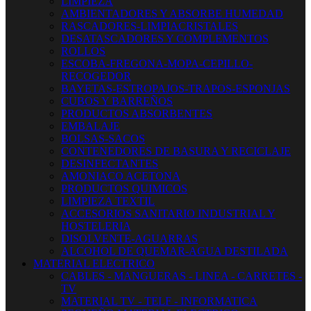
LIMPIEZA
AMBIENTADORES Y ABSORBE HUMEDAD
RASCADORES-LIMPIACRISTALES
DESATASCADORES Y COMPLEMENTOS
ROLLOS
ESCOBA-FREGONA-MOPA-CEPILLO-
RECOGEDOR
BAYETAS-ESTROPAJOS-TRAPOS-ESPONJAS
CUBOS Y BARREÑOS
PRODUCTOS ABSORBENTES
EMBALAJE
BOLSAS-SACOS
CONTENEDORES DE BASURA Y RECICLAJE
DESINFECTANTES
AMONIACO ACETONA
PRODUCTOS QUIMICOS
LIMPIEZA TEXTIL
ACCESORIOS SANITARIO INDUSTRIAL Y
HOSTELERIA
DISOLVENTE-AGUARRAS
ALCOHOL DE QUEMAR-AGUA DESTILADA
MATERIAL ELECTRICO
CABLES - MANGUERAS - LINEA - CARRETES -
TV
MATERIAL TV - TELF - INFORMATICA