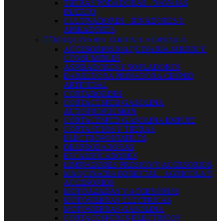
TIJERAS PODADORAS - NAVAJAS
INJERTO
CULTIVADORES - BINADORES Y
AIREADORES


MAQUINARIA JARDIN Y AGRICOLA
ACCESORIOS MAQUINARIA JARDIN Y
CONSUMIBLES
ASPIRADORES Y SOPLADORES
BARREDORA PEINADORA CESPED
ARTIFICIAL
CORTABORDES
CORTACESPED GASOLINA
AUTOPROPULSION
CORTACESPED GASOLINA EMPUJE
CORTASETOS Y TIJERAS
ELECTROPORTATILES
DESBROZADORAS
ESCARIFICADORES
LIMPIADORES PRESION Y ACCESORIOS
MAQUINARIA FORESTAL - AGRICOLA Y
ACCESORIOS
MOTOAZADAS Y ACCESORIOS
MOTOSIERRAS ELECTRICAS
MOTOSIERRAS GASOLINA
CORTACESPEDES ELECTRICOS