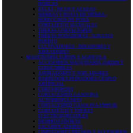
HORCAS
PALAS - PICOS Y AZADAS
SIERRAS Y HOJAS DE SIERRA -
SERRUCHOS DE PODA
CORTASETOS MANUALES
TIJERAS CORTACESPED
TIJERAS PODADORAS - NAVAJAS
INJERTO
CULTIVADORES - BINADORES Y
AIREADORES
MAQUINARIA JARDIN Y AGRICOLA
ACCESORIOS MAQUINARIA JARDIN Y
CONSUMIBLES
ASPIRADORES Y SOPLADORES
BARREDORA PEINADORA CESPED
ARTIFICIAL
CORTABORDES
CORTACESPED GASOLINA
AUTOPROPULSION
CORTACESPED GASOLINA EMPUJE
CORTASETOS Y TIJERAS
ELECTROPORTATILES
DESBROZADORAS
ESCARIFICADORES
LIMPIADORES PRESION Y ACCESORIOS