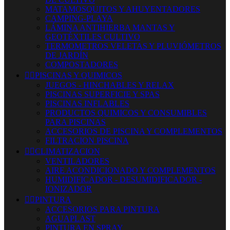
MATAMOSQUITOS Y AHUYENTADORES
CAMPING-PLAYA
LÁMINA ANTIHIERBA MANTAS Y
GEOTÉXTILES CULTIVO
TERMOMETROS VELETAS Y PLUVIÓMETROS
DE JARDÍN
COMPOSTADORES


PISCINAS Y QUIMICOS
JUEGOS - HINCHABLES Y RELAX
PISCINAS SUPERFICIE Y SPAS
PISCINAS INFLABLES
PRODUCTOS QUIMICOS Y CONSUMIBLES
PARA PISCINAS
ACCESORIOS DE PISCINA Y COMPLEMENTOS
FILTRACION PISCINA


CLIMATIZACION
VENTILADORES
AIRE ACONDICIONADO Y COMPLEMENTOS
HUMIDIFICADOR - DESUMIDIFICADOR -
IONIZADOR


PINTURA
ACCESORIOS PARA PINTURA
AGUAPLAST
PINTURA EN SPRAY