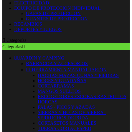
ELECTRICIDAD
EQUIPO DE PROTECCION INDIVIDUAL
GAFAS DE PROTECCION
GUANTES DE PROTECCION
RECAMBIOS
DEPORTES Y JUEGOS

Categorías
Categorías



JARDIN Y CAMPING
BARBACOA Y ACCESORIOS


HERRAMIENTA MANUAL JARDIN
HACHAS MAZAS CUÑAS Y PIEDRAS
HOCES Y GUADAÑAS
CORTARRAMAS
MANGOS SUELTOS
RECOGEDORES ESCOBAS RASTRILLOS
HORCAS
PALAS - PICOS Y AZADAS
SIERRAS Y HOJAS DE SIERRA -
SERRUCHOS DE PODA
CORTASETOS MANUALES
TIJERAS CORTACESPED