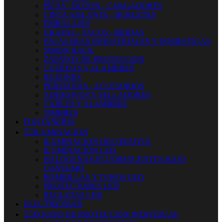
PILAS - BOTON - CARGADORES
CINTA AISLANTE - BURLETES
EMBALAJES
GRAPAS - TACOS - BRIDAS
ESCALERAS INDUSTRIALES Y DOMESTICAS
SIMON RACK
ZAPATOS DE PROTECCION
CUERDAS Y ALAMBRES
BUZONES
PERSIANAS - ACCESORIOS
ADHESIVOS Y SELLADORES
CABLES Y ALAMBRES
TIMBRES
FONTANERIA


ILUMINACION
ILUMINACION DECORATIVA
ILUMINACIÓN LED
HALOGENAS-FLUORESCENTES-BAJO
CONSUMO
BOMBILLAS Y TUBOS LED
PROYECTORES LED
REGLETAS LED
ELECTRICIDAD


EQUIPO DE PROTECCION INDIVIDUAL