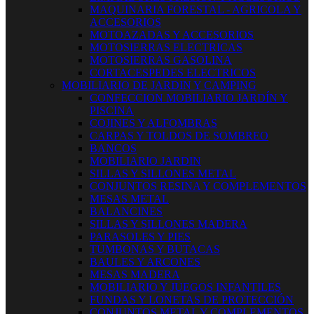
MAQUINARIA FORESTAL - AGRICOLA Y
ACCESORIOS
MOTOAZADAS Y ACCESORIOS
MOTOSIERRAS ELECTRICAS
MOTOSIERRAS GASOLINA
CORTACESPEDES ELECTRICOS
MOBILIARIO DE JARDIN Y CAMPING
CONFECCION MOBILIARIO JARDÍN Y
PISCINA
COJINES Y ALFOMBRAS
CARPAS Y TOLDOS DE SOMBREO
BANCOS
MOBILIARIO JARDIN
SILLAS Y SILLONES METAL
CONJUNTOS RESINA Y COMPLEMENTOS
MESAS METAL
BALANCINES
SILLAS Y SILLONES MADERA
PARASOLES Y PIES
TUMBONAS Y BUTACAS
BAULES Y ARCONES
MESAS MADERA
MOBILIARIO Y JUEGOS INFANTILES
FUNDAS Y LONETAS DE PROTECCIÓN
CONJUNTOS METAL Y COMPLEMENTOS