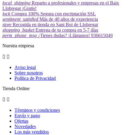
local_shipping
Reparto a profesionales y empresas en el Baix
Llobregat ¡Gratis!
lock
Compra 100% Segura con encriptación SSL
sentiment_satisfied
Más de 40 años de experiencia
store
Recogida en tienda en Sant Boi de Llobregat
shopping_basket
Entrega de tu compra en 5-7 días
perm_phone_msg
¿Tienes dudas? ¡Llámanos! 936615049
Nuestra empresa


Aviso legal
Sobre nosotros
Política de Privacidad
Tienda Online


Términos y condiciones
Envío y pago
Ofertas
Novedades
Los más vendidos