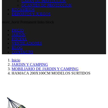
GAFAS DE PROTECCION
GUANTES DE PROTECCION
RECAMBIOS
DEPORTES Y JUEGOS
more_horiz
Permanent links block
INICIO
JARDIN
PISCINA
VENTILADORES
BLOG
CONTACTO
Inicio
JARDIN Y CAMPING
MOBILIARIO DE JARDIN Y CAMPING
HAMACA 200X100CM MODELOS SURTIDOS