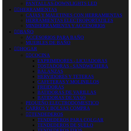
PANTALLAS-DOWNLIGHTS LED


HERRAMIENTAS
CAJAS Y MALETINES CON HERRAMIENTAS
HERRAMIENTAS ELECTROPORTATILES
MINIHERRAMIENTA Y ACCESORIOS


BAÑO
ACCESORIOS PARA BAÑO
MUEBLES DE BAÑO


HOGAR


COCINA
EXPRIMIDORES - LICUADORAS
TOSTADORAS - SANDWICHERA
BALANZAS
HERVIDORES Y TETERAS
CAFETERAS Y MOLINILLOS
FREIDORAS
BATIDORAS DE VARILLAS
BATIDORAS DE VASO
PEQUEÑO ELECTRODOMESTICO
CARROS Y BOLSAS COMPRA


TENDEDEROS
TENDEDEROS PARA COLGAR
TENDEDEROS DE SUELO
TENDEDEROS FIJOS