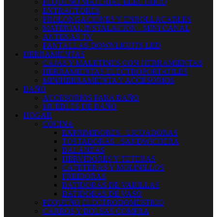
PEQUEÑO MATERIAL ELECTRICO
EXTRACTORES
PROLONGACIONES Y ENROLLACABLES
MATERIAL INSTALACIÓN - MINI CANAL
ANTENAS TV
PANTALLAS-DOWNLIGHTS LED
HERRAMIENTAS
CAJAS Y MALETINES CON HERRAMIENTAS
HERRAMIENTAS ELECTROPORTATILES
MINIHERRAMIENTA Y ACCESORIOS
BAÑO
ACCESORIOS PARA BAÑO
MUEBLES DE BAÑO
HOGAR
COCINA
EXPRIMIDORES - LICUADORAS
TOSTADORAS - SANDWICHERA
BALANZAS
HERVIDORES Y TETERAS
CAFETERAS Y MOLINILLOS
FREIDORAS
BATIDORAS DE VARILLAS
BATIDORAS DE VASO
PEQUEÑO ELECTRODOMESTICO
CARROS Y BOLSAS COMPRA