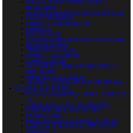
ESCOBA-FREGONA-MOPA-CEPILLO-
RECOGEDOR
BAYETAS-ESTROPAJOS-TRAPOS-ESPONJAS
CUBOS Y BARREÑOS
PRODUCTOS ABSORBENTES
EMBALAJE
BOLSAS-SACOS
CONTENEDORES DE BASURA Y RECICLAJE
DESINFECTANTES
AMONIACO ACETONA
PRODUCTOS QUIMICOS
LIMPIEZA TEXTIL
ACCESORIOS SANITARIO INDUSTRIAL Y
HOSTELERIA
DISOLVENTE-AGUARRAS
ALCOHOL DE QUEMAR-AGUA DESTILADA


MATERIAL ELECTRICO
CABLES - MANGUERAS - LINEA - CARRETES -
TV
MATERIAL TV - TELF - INFORMATICA
PEQUEÑO MATERIAL ELECTRICO
EXTRACTORES
PROLONGACIONES Y ENROLLACABLES
MATERIAL INSTALACIÓN - MINI CANAL
ANTENAS TV