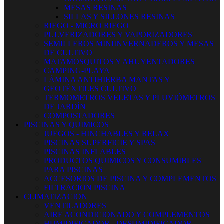
MESAS RESINAS
SILLAS Y SILLONES RESINAS
RIEGO - MICRO RIEGO
PULVERIZADORES Y VAPORIZADORES
SEMILLEROS MINIINVERNADEROS Y MESAS
DE CULTIVO
MATAMOSQUITOS Y AHUYENTADORES
CAMPING-PLAYA
LÁMINA ANTIHIERBA MANTAS Y
GEOTÉXTILES CULTIVO
TERMOMETROS VELETAS Y PLUVIÓMETROS
DE JARDÍN
COMPOSTADORES
PISCINAS Y QUIMICOS
JUEGOS - HINCHABLES Y RELAX
PISCINAS SUPERFICIE Y SPAS
PISCINAS INFLABLES
PRODUCTOS QUIMICOS Y CONSUMIBLES
PARA PISCINAS
ACCESORIOS DE PISCINA Y COMPLEMENTOS
FILTRACION PISCINA
CLIMATIZACION
VENTILADORES
AIRE ACONDICIONADO Y COMPLEMENTOS
HUMIDIFICADOR - DESUMIDIFICADOR -