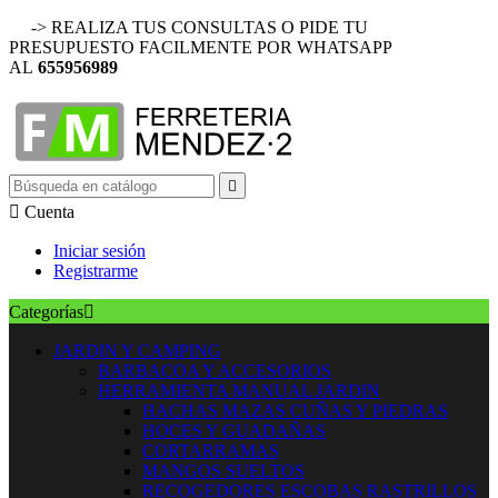
-> REALIZA TUS CONSULTAS O PIDE TU
PRESUPUESTO FACILMENTE POR WHATSAPP
AL
655956989


Cuenta
Iniciar sesión
Registrarme
Categorías

JARDIN Y CAMPING
BARBACOA Y ACCESORIOS
HERRAMIENTA MANUAL JARDIN
HACHAS MAZAS CUÑAS Y PIEDRAS
HOCES Y GUADAÑAS
CORTARRAMAS
MANGOS SUELTOS
RECOGEDORES ESCOBAS RASTRILLOS