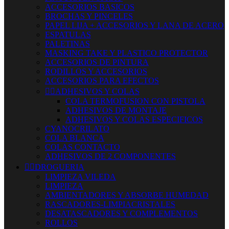
ACCESORIOS BASICOS
BROCHAS Y PINCELES
PAPEL LIJA + ACCESORIOS Y LANA DE ACERO
ESPATULAS
PALETINAS
MASKING TAKE Y PLASTICO PROTECTOR
ACCESORIOS DE PINTURA
RODILLOS Y ACCESORIOS
ACCESORIOS PARA EFECTOS


ADHESIVOS Y COLAS
COLA TERMOFUSION CON PISTOLA
ADHESIVOS DE MONTAJE
ADHESIVOS Y COLAS ESPECIFICOS
CYANOCRILATO
COLA BLANCA
COLAS CONTACTO
ADHESIVOS DE 2 COMPONENTES


DROGUERIA
LIMPIEZA VILEDA
LIMPIEZA
AMBIENTADORES Y ABSORBE HUMEDAD
RASCADORES-LIMPIACRISTALES
DESATASCADORES Y COMPLEMENTOS
ROLLOS