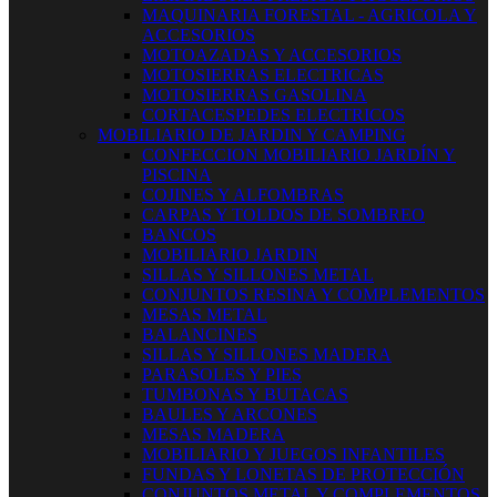
MAQUINARIA FORESTAL - AGRICOLA Y
ACCESORIOS
MOTOAZADAS Y ACCESORIOS
MOTOSIERRAS ELECTRICAS
MOTOSIERRAS GASOLINA
CORTACESPEDES ELECTRICOS
MOBILIARIO DE JARDIN Y CAMPING
CONFECCION MOBILIARIO JARDÍN Y
PISCINA
COJINES Y ALFOMBRAS
CARPAS Y TOLDOS DE SOMBREO
BANCOS
MOBILIARIO JARDIN
SILLAS Y SILLONES METAL
CONJUNTOS RESINA Y COMPLEMENTOS
MESAS METAL
BALANCINES
SILLAS Y SILLONES MADERA
PARASOLES Y PIES
TUMBONAS Y BUTACAS
BAULES Y ARCONES
MESAS MADERA
MOBILIARIO Y JUEGOS INFANTILES
FUNDAS Y LONETAS DE PROTECCIÓN
CONJUNTOS METAL Y COMPLEMENTOS