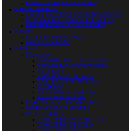
PANTALLAS-DOWNLIGHTS LED


HERRAMIENTAS
CAJAS Y MALETINES CON HERRAMIENTAS
HERRAMIENTAS ELECTROPORTATILES
MINIHERRAMIENTA Y ACCESORIOS


BAÑO
ACCESORIOS PARA BAÑO
MUEBLES DE BAÑO


HOGAR


COCINA
EXPRIMIDORES - LICUADORAS
TOSTADORAS - SANDWICHERA
BALANZAS
HERVIDORES Y TETERAS
CAFETERAS Y MOLINILLOS
FREIDORAS
BATIDORAS DE VARILLAS
BATIDORAS DE VASO
PEQUEÑO ELECTRODOMESTICO
CARROS Y BOLSAS COMPRA


TENDEDEROS
TENDEDEROS PARA COLGAR
TENDEDEROS DE SUELO
TENDEDEROS FIJOS