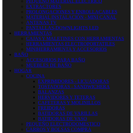
PEQUEÑO MATERIAL ELECTRICO
EXTRACTORES
PROLONGACIONES Y ENROLLACABLES
MATERIAL INSTALACIÓN - MINI CANAL
ANTENAS TV
PANTALLAS-DOWNLIGHTS LED
HERRAMIENTAS
CAJAS Y MALETINES CON HERRAMIENTAS
HERRAMIENTAS ELECTROPORTATILES
MINIHERRAMIENTA Y ACCESORIOS
BAÑO
ACCESORIOS PARA BAÑO
MUEBLES DE BAÑO
HOGAR
COCINA
EXPRIMIDORES - LICUADORAS
TOSTADORAS - SANDWICHERA
BALANZAS
HERVIDORES Y TETERAS
CAFETERAS Y MOLINILLOS
FREIDORAS
BATIDORAS DE VARILLAS
BATIDORAS DE VASO
PEQUEÑO ELECTRODOMESTICO
CARROS Y BOLSAS COMPRA