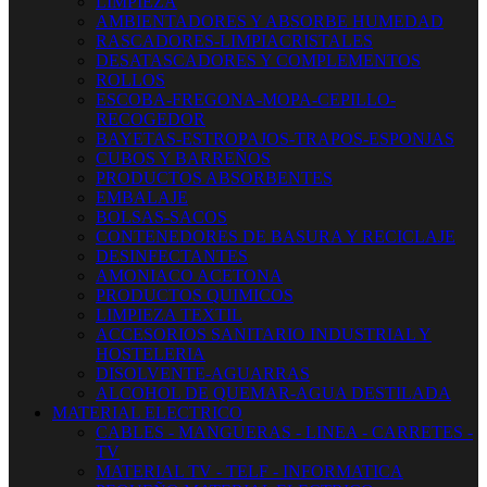
LIMPIEZA
AMBIENTADORES Y ABSORBE HUMEDAD
RASCADORES-LIMPIACRISTALES
DESATASCADORES Y COMPLEMENTOS
ROLLOS
ESCOBA-FREGONA-MOPA-CEPILLO-
RECOGEDOR
BAYETAS-ESTROPAJOS-TRAPOS-ESPONJAS
CUBOS Y BARREÑOS
PRODUCTOS ABSORBENTES
EMBALAJE
BOLSAS-SACOS
CONTENEDORES DE BASURA Y RECICLAJE
DESINFECTANTES
AMONIACO ACETONA
PRODUCTOS QUIMICOS
LIMPIEZA TEXTIL
ACCESORIOS SANITARIO INDUSTRIAL Y
HOSTELERIA
DISOLVENTE-AGUARRAS
ALCOHOL DE QUEMAR-AGUA DESTILADA
MATERIAL ELECTRICO
CABLES - MANGUERAS - LINEA - CARRETES -
TV
MATERIAL TV - TELF - INFORMATICA