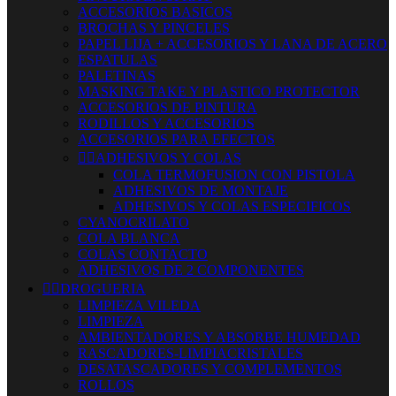
ACCESORIOS BASICOS
BROCHAS Y PINCELES
PAPEL LIJA + ACCESORIOS Y LANA DE ACERO
ESPATULAS
PALETINAS
MASKING TAKE Y PLASTICO PROTECTOR
ACCESORIOS DE PINTURA
RODILLOS Y ACCESORIOS
ACCESORIOS PARA EFECTOS


ADHESIVOS Y COLAS
COLA TERMOFUSION CON PISTOLA
ADHESIVOS DE MONTAJE
ADHESIVOS Y COLAS ESPECIFICOS
CYANOCRILATO
COLA BLANCA
COLAS CONTACTO
ADHESIVOS DE 2 COMPONENTES


DROGUERIA
LIMPIEZA VILEDA
LIMPIEZA
AMBIENTADORES Y ABSORBE HUMEDAD
RASCADORES-LIMPIACRISTALES
DESATASCADORES Y COMPLEMENTOS
ROLLOS