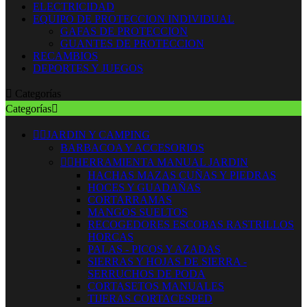
ELECTRICIDAD
EQUIPO DE PROTECCION INDIVIDUAL
GAFAS DE PROTECCION
GUANTES DE PROTECCION
RECAMBIOS
DEPORTES Y JUEGOS

Categorías
Categorías



JARDIN Y CAMPING
BARBACOA Y ACCESORIOS


HERRAMIENTA MANUAL JARDIN
HACHAS MAZAS CUÑAS Y PIEDRAS
HOCES Y GUADAÑAS
CORTARRAMAS
MANGOS SUELTOS
RECOGEDORES ESCOBAS RASTRILLOS
HORCAS
PALAS - PICOS Y AZADAS
SIERRAS Y HOJAS DE SIERRA -
SERRUCHOS DE PODA
CORTASETOS MANUALES
TIJERAS CORTACESPED