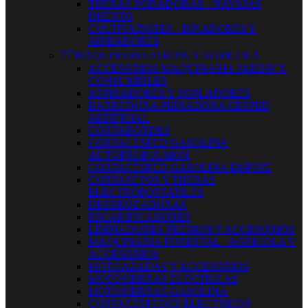
TIJERAS PODADORAS - NAVAJAS
INJERTO
CULTIVADORES - BINADORES Y
AIREADORES


MAQUINARIA JARDIN Y AGRICOLA
ACCESORIOS MAQUINARIA JARDIN Y
CONSUMIBLES
ASPIRADORES Y SOPLADORES
BARREDORA PEINADORA CESPED
ARTIFICIAL
CORTABORDES
CORTACESPED GASOLINA
AUTOPROPULSION
CORTACESPED GASOLINA EMPUJE
CORTASETOS Y TIJERAS
ELECTROPORTATILES
DESBROZADORAS
ESCARIFICADORES
LIMPIADORES PRESION Y ACCESORIOS
MAQUINARIA FORESTAL - AGRICOLA Y
ACCESORIOS
MOTOAZADAS Y ACCESORIOS
MOTOSIERRAS ELECTRICAS
MOTOSIERRAS GASOLINA
CORTACESPEDES ELECTRICOS