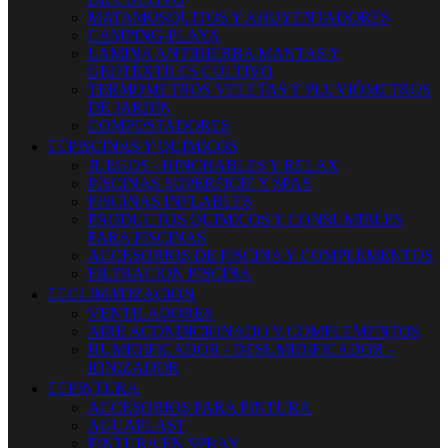
MATAMOSQUITOS Y AHUYENTADORES
CAMPING-PLAYA
LÁMINA ANTIHIERBA MANTAS Y
GEOTÉXTILES CULTIVO
TERMOMETROS VELETAS Y PLUVIÓMETROS
DE JARDÍN
COMPOSTADORES


PISCINAS Y QUIMICOS
JUEGOS - HINCHABLES Y RELAX
PISCINAS SUPERFICIE Y SPAS
PISCINAS INFLABLES
PRODUCTOS QUIMICOS Y CONSUMIBLES
PARA PISCINAS
ACCESORIOS DE PISCINA Y COMPLEMENTOS
FILTRACION PISCINA


CLIMATIZACION
VENTILADORES
AIRE ACONDICIONADO Y COMPLEMENTOS
HUMIDIFICADOR - DESUMIDIFICADOR -
IONIZADOR


PINTURA
ACCESORIOS PARA PINTURA
AGUAPLAST
PINTURA EN SPRAY