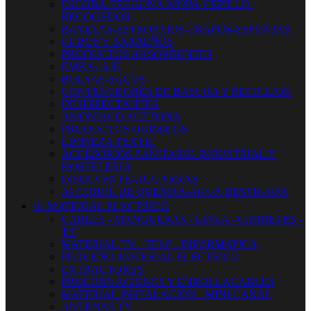
ESCOBA-FREGONA-MOPA-CEPILLO-
RECOGEDOR
BAYETAS-ESTROPAJOS-TRAPOS-ESPONJAS
CUBOS Y BARREÑOS
PRODUCTOS ABSORBENTES
EMBALAJE
BOLSAS-SACOS
CONTENEDORES DE BASURA Y RECICLAJE
DESINFECTANTES
AMONIACO ACETONA
PRODUCTOS QUIMICOS
LIMPIEZA TEXTIL
ACCESORIOS SANITARIO INDUSTRIAL Y
HOSTELERIA
DISOLVENTE-AGUARRAS
ALCOHOL DE QUEMAR-AGUA DESTILADA


MATERIAL ELECTRICO
CABLES - MANGUERAS - LINEA - CARRETES -
TV
MATERIAL TV - TELF - INFORMATICA
PEQUEÑO MATERIAL ELECTRICO
EXTRACTORES
PROLONGACIONES Y ENROLLACABLES
MATERIAL INSTALACIÓN - MINI CANAL
ANTENAS TV