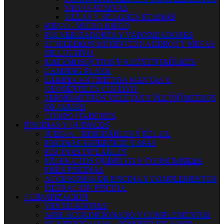
MESAS RESINAS
SILLAS Y SILLONES RESINAS
RIEGO - MICRO RIEGO
PULVERIZADORES Y VAPORIZADORES
SEMILLEROS MINIINVERNADEROS Y MESAS
DE CULTIVO
MATAMOSQUITOS Y AHUYENTADORES
CAMPING-PLAYA
LÁMINA ANTIHIERBA MANTAS Y
GEOTÉXTILES CULTIVO
TERMOMETROS VELETAS Y PLUVIÓMETROS
DE JARDÍN
COMPOSTADORES
PISCINAS Y QUIMICOS
JUEGOS - HINCHABLES Y RELAX
PISCINAS SUPERFICIE Y SPAS
PISCINAS INFLABLES
PRODUCTOS QUIMICOS Y CONSUMIBLES
PARA PISCINAS
ACCESORIOS DE PISCINA Y COMPLEMENTOS
FILTRACION PISCINA
CLIMATIZACION
VENTILADORES
AIRE ACONDICIONADO Y COMPLEMENTOS
HUMIDIFICADOR - DESUMIDIFICADOR -