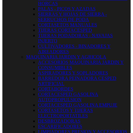
HORCAS
PALAS - PICOS Y AZADAS
SIERRAS Y HOJAS DE SIERRA -
SERRUCHOS DE PODA
CORTASETOS MANUALES
TIJERAS CORTACESPED
TIJERAS PODADORAS - NAVAJAS
INJERTO
CULTIVADORES - BINADORES Y
AIREADORES
MAQUINARIA JARDIN Y AGRICOLA
ACCESORIOS MAQUINARIA JARDIN Y
CONSUMIBLES
ASPIRADORES Y SOPLADORES
BARREDORA PEINADORA CESPED
ARTIFICIAL
CORTABORDES
CORTACESPED GASOLINA
AUTOPROPULSION
CORTACESPED GASOLINA EMPUJE
CORTASETOS Y TIJERAS
ELECTROPORTATILES
DESBROZADORAS
ESCARIFICADORES
LIMPIADORES PRESION Y ACCESORIOS