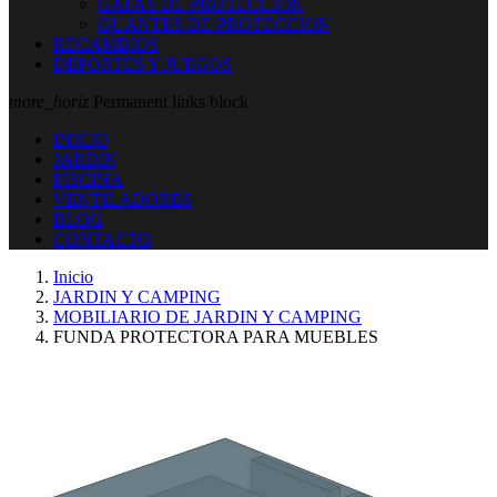
GAFAS DE PROTECCION
GUANTES DE PROTECCION
RECAMBIOS
DEPORTES Y JUEGOS
more_horiz
Permanent links block
INICIO
JARDIN
PISCINA
VENTILADORES
BLOG
CONTACTO
Inicio
JARDIN Y CAMPING
MOBILIARIO DE JARDIN Y CAMPING
FUNDA PROTECTORA PARA MUEBLES