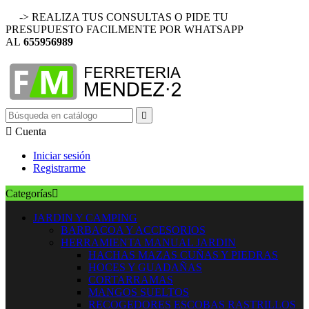
-> REALIZA TUS CONSULTAS O PIDE TU
PRESUPUESTO FACILMENTE POR WHATSAPP
AL
655956989


Cuenta
Iniciar sesión
Registrarme
Categorías

JARDIN Y CAMPING
BARBACOA Y ACCESORIOS
HERRAMIENTA MANUAL JARDIN
HACHAS MAZAS CUÑAS Y PIEDRAS
HOCES Y GUADAÑAS
CORTARRAMAS
MANGOS SUELTOS
RECOGEDORES ESCOBAS RASTRILLOS