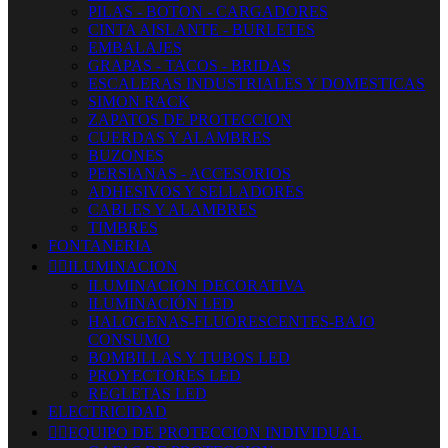
PILAS - BOTON - CARGADORES
CINTA AISLANTE - BURLETES
EMBALAJES
GRAPAS - TACOS - BRIDAS
ESCALERAS INDUSTRIALES Y DOMESTICAS
SIMON RACK
ZAPATOS DE PROTECCION
CUERDAS Y ALAMBRES
BUZONES
PERSIANAS - ACCESORIOS
ADHESIVOS Y SELLADORES
CABLES Y ALAMBRES
TIMBRES
FONTANERIA


ILUMINACION
ILUMINACION DECORATIVA
ILUMINACIÓN LED
HALOGENAS-FLUORESCENTES-BAJO
CONSUMO
BOMBILLAS Y TUBOS LED
PROYECTORES LED
REGLETAS LED
ELECTRICIDAD


EQUIPO DE PROTECCION INDIVIDUAL