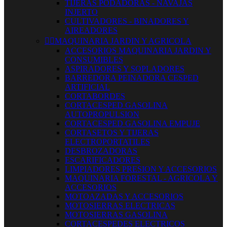
TIJERAS PODADORAS - NAVAJAS
INJERTO
CULTIVADORES - BINADORES Y
AIREADORES


MAQUINARIA JARDIN Y AGRICOLA
ACCESORIOS MAQUINARIA JARDIN Y
CONSUMIBLES
ASPIRADORES Y SOPLADORES
BARREDORA PEINADORA CESPED
ARTIFICIAL
CORTABORDES
CORTACESPED GASOLINA
AUTOPROPULSION
CORTACESPED GASOLINA EMPUJE
CORTASETOS Y TIJERAS
ELECTROPORTATILES
DESBROZADORAS
ESCARIFICADORES
LIMPIADORES PRESION Y ACCESORIOS
MAQUINARIA FORESTAL - AGRICOLA Y
ACCESORIOS
MOTOAZADAS Y ACCESORIOS
MOTOSIERRAS ELECTRICAS
MOTOSIERRAS GASOLINA
CORTACESPEDES ELECTRICOS