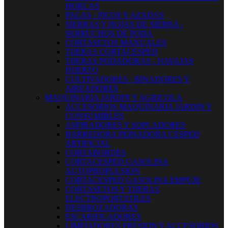
HORCAS
PALAS - PICOS Y AZADAS
SIERRAS Y HOJAS DE SIERRA -
SERRUCHOS DE PODA
CORTASETOS MANUALES
TIJERAS CORTACESPED
TIJERAS PODADORAS - NAVAJAS
INJERTO
CULTIVADORES - BINADORES Y
AIREADORES
MAQUINARIA JARDIN Y AGRICOLA
ACCESORIOS MAQUINARIA JARDIN Y
CONSUMIBLES
ASPIRADORES Y SOPLADORES
BARREDORA PEINADORA CESPED
ARTIFICIAL
CORTABORDES
CORTACESPED GASOLINA
AUTOPROPULSION
CORTACESPED GASOLINA EMPUJE
CORTASETOS Y TIJERAS
ELECTROPORTATILES
DESBROZADORAS
ESCARIFICADORES
LIMPIADORES PRESION Y ACCESORIOS