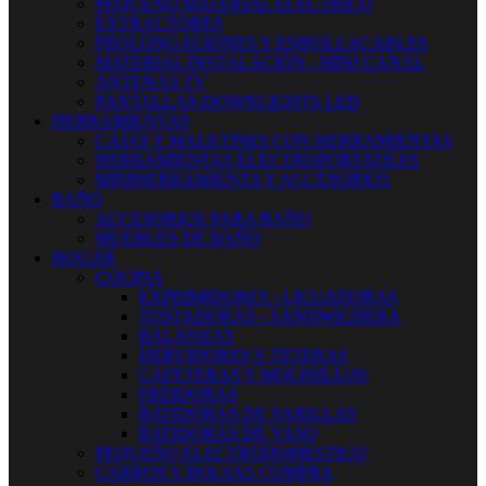
PEQUEÑO MATERIAL ELECTRICO
EXTRACTORES
PROLONGACIONES Y ENROLLACABLES
MATERIAL INSTALACIÓN - MINI CANAL
ANTENAS TV
PANTALLAS-DOWNLIGHTS LED
HERRAMIENTAS
CAJAS Y MALETINES CON HERRAMIENTAS
HERRAMIENTAS ELECTROPORTATILES
MINIHERRAMIENTA Y ACCESORIOS
BAÑO
ACCESORIOS PARA BAÑO
MUEBLES DE BAÑO
HOGAR
COCINA
EXPRIMIDORES - LICUADORAS
TOSTADORAS - SANDWICHERA
BALANZAS
HERVIDORES Y TETERAS
CAFETERAS Y MOLINILLOS
FREIDORAS
BATIDORAS DE VARILLAS
BATIDORAS DE VASO
PEQUEÑO ELECTRODOMESTICO
CARROS Y BOLSAS COMPRA