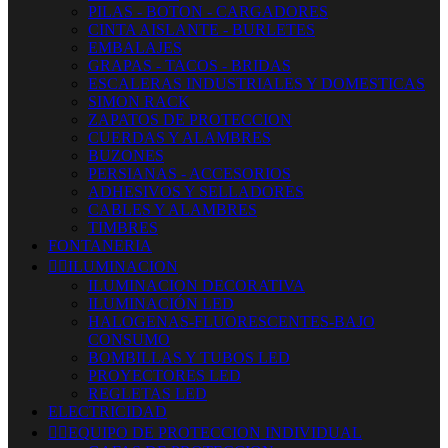
PILAS - BOTON - CARGADORES
CINTA AISLANTE - BURLETES
EMBALAJES
GRAPAS - TACOS - BRIDAS
ESCALERAS INDUSTRIALES Y DOMESTICAS
SIMON RACK
ZAPATOS DE PROTECCION
CUERDAS Y ALAMBRES
BUZONES
PERSIANAS - ACCESORIOS
ADHESIVOS Y SELLADORES
CABLES Y ALAMBRES
TIMBRES
FONTANERIA


ILUMINACION
ILUMINACION DECORATIVA
ILUMINACIÓN LED
HALOGENAS-FLUORESCENTES-BAJO
CONSUMO
BOMBILLAS Y TUBOS LED
PROYECTORES LED
REGLETAS LED
ELECTRICIDAD


EQUIPO DE PROTECCION INDIVIDUAL