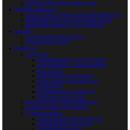
PANTALLAS-DOWNLIGHTS LED


HERRAMIENTAS
CAJAS Y MALETINES CON HERRAMIENTAS
HERRAMIENTAS ELECTROPORTATILES
MINIHERRAMIENTA Y ACCESORIOS


BAÑO
ACCESORIOS PARA BAÑO
MUEBLES DE BAÑO


HOGAR


COCINA
EXPRIMIDORES - LICUADORAS
TOSTADORAS - SANDWICHERA
BALANZAS
HERVIDORES Y TETERAS
CAFETERAS Y MOLINILLOS
FREIDORAS
BATIDORAS DE VARILLAS
BATIDORAS DE VASO
PEQUEÑO ELECTRODOMESTICO
CARROS Y BOLSAS COMPRA


TENDEDEROS
TENDEDEROS PARA COLGAR
TENDEDEROS DE SUELO
TENDEDEROS FIJOS