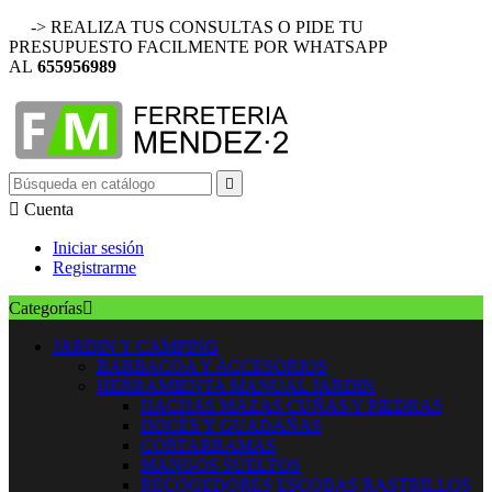
-> REALIZA TUS CONSULTAS O PIDE TU
PRESUPUESTO FACILMENTE POR WHATSAPP
AL
655956989


Cuenta
Iniciar sesión
Registrarme
Categorías

JARDIN Y CAMPING
BARBACOA Y ACCESORIOS
HERRAMIENTA MANUAL JARDIN
HACHAS MAZAS CUÑAS Y PIEDRAS
HOCES Y GUADAÑAS
CORTARRAMAS
MANGOS SUELTOS
RECOGEDORES ESCOBAS RASTRILLOS