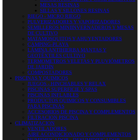
MESAS RESINAS
SILLAS Y SILLONES RESINAS
RIEGO - MICRO RIEGO
PULVERIZADORES Y VAPORIZADORES
SEMILLEROS MINIINVERNADEROS Y MESAS
DE CULTIVO
MATAMOSQUITOS Y AHUYENTADORES
CAMPING-PLAYA
LÁMINA ANTIHIERBA MANTAS Y
GEOTÉXTILES CULTIVO
TERMOMETROS VELETAS Y PLUVIÓMETROS
DE JARDÍN
COMPOSTADORES
PISCINAS Y QUIMICOS
JUEGOS - HINCHABLES Y RELAX
PISCINAS SUPERFICIE Y SPAS
PISCINAS INFLABLES
PRODUCTOS QUIMICOS Y CONSUMIBLES
PARA PISCINAS
ACCESORIOS DE PISCINA Y COMPLEMENTOS
FILTRACION PISCINA
CLIMATIZACION
VENTILADORES
AIRE ACONDICIONADO Y COMPLEMENTOS
HUMIDIFICADOR - DESUMIDIFICADOR -