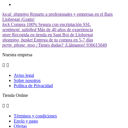
local_shipping
Reparto a profesionales y empresas en el Baix
Llobregat ¡Gratis!
lock
Compra 100% Segura con encriptación SSL
sentiment_satisfied
Más de 40 años de experiencia
store
Recogida en tienda en Sant Boi de Llobregat
shopping_basket
Entrega de tu compra en 5-7 días
perm_phone_msg
¿Tienes dudas? ¡Llámanos! 936615049
Nuestra empresa


Aviso legal
Sobre nosotros
Política de Privacidad
Tienda Online


Términos y condiciones
Envío y pago
Ofertas