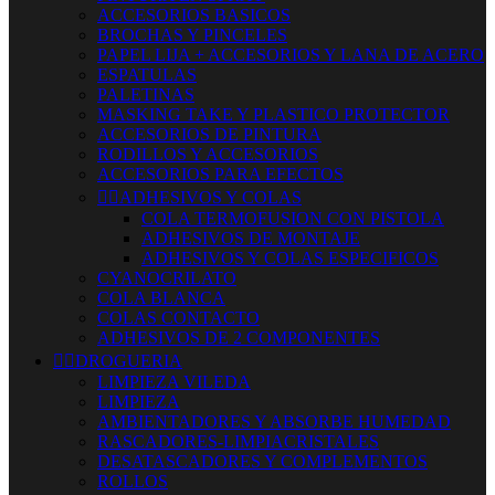
ACCESORIOS BASICOS
BROCHAS Y PINCELES
PAPEL LIJA + ACCESORIOS Y LANA DE ACERO
ESPATULAS
PALETINAS
MASKING TAKE Y PLASTICO PROTECTOR
ACCESORIOS DE PINTURA
RODILLOS Y ACCESORIOS
ACCESORIOS PARA EFECTOS


ADHESIVOS Y COLAS
COLA TERMOFUSION CON PISTOLA
ADHESIVOS DE MONTAJE
ADHESIVOS Y COLAS ESPECIFICOS
CYANOCRILATO
COLA BLANCA
COLAS CONTACTO
ADHESIVOS DE 2 COMPONENTES


DROGUERIA
LIMPIEZA VILEDA
LIMPIEZA
AMBIENTADORES Y ABSORBE HUMEDAD
RASCADORES-LIMPIACRISTALES
DESATASCADORES Y COMPLEMENTOS
ROLLOS