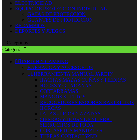
ELECTRICIDAD
EQUIPO DE PROTECCION INDIVIDUAL
GAFAS DE PROTECCION
GUANTES DE PROTECCION
RECAMBIOS
DEPORTES Y JUEGOS

Categorías
Categorías



JARDIN Y CAMPING
BARBACOA Y ACCESORIOS


HERRAMIENTA MANUAL JARDIN
HACHAS MAZAS CUÑAS Y PIEDRAS
HOCES Y GUADAÑAS
CORTARRAMAS
MANGOS SUELTOS
RECOGEDORES ESCOBAS RASTRILLOS
HORCAS
PALAS - PICOS Y AZADAS
SIERRAS Y HOJAS DE SIERRA -
SERRUCHOS DE PODA
CORTASETOS MANUALES
TIJERAS CORTACESPED