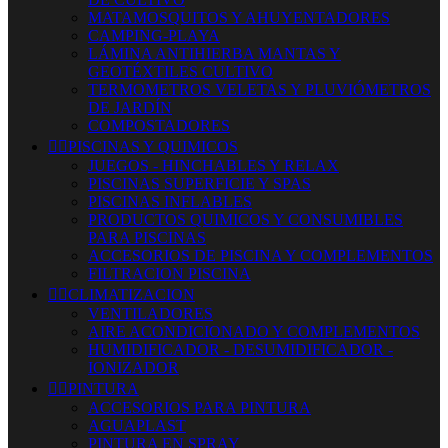
MATAMOSQUITOS Y AHUYENTADORES
CAMPING-PLAYA
LÁMINA ANTIHIERBA MANTAS Y
GEOTÉXTILES CULTIVO
TERMOMETROS VELETAS Y PLUVIÓMETROS
DE JARDÍN
COMPOSTADORES


PISCINAS Y QUIMICOS
JUEGOS - HINCHABLES Y RELAX
PISCINAS SUPERFICIE Y SPAS
PISCINAS INFLABLES
PRODUCTOS QUIMICOS Y CONSUMIBLES
PARA PISCINAS
ACCESORIOS DE PISCINA Y COMPLEMENTOS
FILTRACION PISCINA


CLIMATIZACION
VENTILADORES
AIRE ACONDICIONADO Y COMPLEMENTOS
HUMIDIFICADOR - DESUMIDIFICADOR -
IONIZADOR


PINTURA
ACCESORIOS PARA PINTURA
AGUAPLAST
PINTURA EN SPRAY