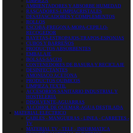
LIMPIEZA
AMBIENTADORES Y ABSORBE HUMEDAD
RASCADORES-LIMPIACRISTALES
DESATASCADORES Y COMPLEMENTOS
ROLLOS
ESCOBA-FREGONA-MOPA-CEPILLO-
RECOGEDOR
BAYETAS-ESTROPAJOS-TRAPOS-ESPONJAS
CUBOS Y BARREÑOS
PRODUCTOS ABSORBENTES
EMBALAJE
BOLSAS-SACOS
CONTENEDORES DE BASURA Y RECICLAJE
DESINFECTANTES
AMONIACO ACETONA
PRODUCTOS QUIMICOS
LIMPIEZA TEXTIL
ACCESORIOS SANITARIO INDUSTRIAL Y
HOSTELERIA
DISOLVENTE-AGUARRAS
ALCOHOL DE QUEMAR-AGUA DESTILADA
MATERIAL ELECTRICO
CABLES - MANGUERAS - LINEA - CARRETES -
TV
MATERIAL TV - TELF - INFORMATICA