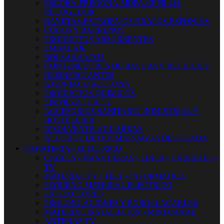
ESCOBA-FREGONA-MOPA-CEPILLO-
RECOGEDOR
BAYETAS-ESTROPAJOS-TRAPOS-ESPONJAS
CUBOS Y BARREÑOS
PRODUCTOS ABSORBENTES
EMBALAJE
BOLSAS-SACOS
CONTENEDORES DE BASURA Y RECICLAJE
DESINFECTANTES
AMONIACO ACETONA
PRODUCTOS QUIMICOS
LIMPIEZA TEXTIL
ACCESORIOS SANITARIO INDUSTRIAL Y
HOSTELERIA
DISOLVENTE-AGUARRAS
ALCOHOL DE QUEMAR-AGUA DESTILADA


MATERIAL ELECTRICO
CABLES - MANGUERAS - LINEA - CARRETES -
TV
MATERIAL TV - TELF - INFORMATICA
PEQUEÑO MATERIAL ELECTRICO
EXTRACTORES
PROLONGACIONES Y ENROLLACABLES
MATERIAL INSTALACIÓN - MINI CANAL
ANTENAS TV