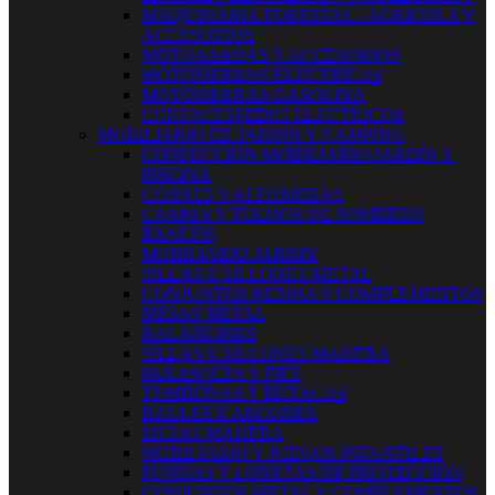
MAQUINARIA FORESTAL - AGRICOLA Y
ACCESORIOS
MOTOAZADAS Y ACCESORIOS
MOTOSIERRAS ELECTRICAS
MOTOSIERRAS GASOLINA
CORTACESPEDES ELECTRICOS
MOBILIARIO DE JARDIN Y CAMPING
CONFECCION MOBILIARIO JARDÍN Y
PISCINA
COJINES Y ALFOMBRAS
CARPAS Y TOLDOS DE SOMBREO
BANCOS
MOBILIARIO JARDIN
SILLAS Y SILLONES METAL
CONJUNTOS RESINA Y COMPLEMENTOS
MESAS METAL
BALANCINES
SILLAS Y SILLONES MADERA
PARASOLES Y PIES
TUMBONAS Y BUTACAS
BAULES Y ARCONES
MESAS MADERA
MOBILIARIO Y JUEGOS INFANTILES
FUNDAS Y LONETAS DE PROTECCIÓN
CONJUNTOS METAL Y COMPLEMENTOS