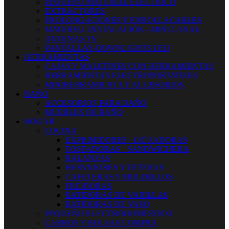
PEQUEÑO MATERIAL ELECTRICO
EXTRACTORES
PROLONGACIONES Y ENROLLACABLES
MATERIAL INSTALACIÓN - MINI CANAL
ANTENAS TV
PANTALLAS-DOWNLIGHTS LED
HERRAMIENTAS
CAJAS Y MALETINES CON HERRAMIENTAS
HERRAMIENTAS ELECTROPORTATILES
MINIHERRAMIENTA Y ACCESORIOS
BAÑO
ACCESORIOS PARA BAÑO
MUEBLES DE BAÑO
HOGAR
COCINA
EXPRIMIDORES - LICUADORAS
TOSTADORAS - SANDWICHERA
BALANZAS
HERVIDORES Y TETERAS
CAFETERAS Y MOLINILLOS
FREIDORAS
BATIDORAS DE VARILLAS
BATIDORAS DE VASO
PEQUEÑO ELECTRODOMESTICO
CARROS Y BOLSAS COMPRA