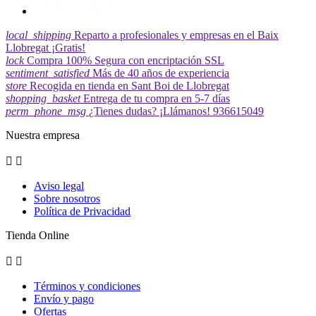
local_shipping
Reparto a profesionales y empresas en el Baix
Llobregat ¡Gratis!
lock
Compra 100% Segura con encriptación SSL
sentiment_satisfied
Más de 40 años de experiencia
store
Recogida en tienda en Sant Boi de Llobregat
shopping_basket
Entrega de tu compra en 5-7 días
perm_phone_msg
¿Tienes dudas? ¡Llámanos! 936615049
Nuestra empresa


Aviso legal
Sobre nosotros
Política de Privacidad
Tienda Online


Términos y condiciones
Envío y pago
Ofertas