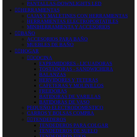
PANTALLAS-DOWNLIGHTS LED


HERRAMIENTAS
CAJAS Y MALETINES CON HERRAMIENTAS
HERRAMIENTAS ELECTROPORTATILES
MINIHERRAMIENTA Y ACCESORIOS


BAÑO
ACCESORIOS PARA BAÑO
MUEBLES DE BAÑO


HOGAR


COCINA
EXPRIMIDORES - LICUADORAS
TOSTADORAS - SANDWICHERA
BALANZAS
HERVIDORES Y TETERAS
CAFETERAS Y MOLINILLOS
FREIDORAS
BATIDORAS DE VARILLAS
BATIDORAS DE VASO
PEQUEÑO ELECTRODOMESTICO
CARROS Y BOLSAS COMPRA


TENDEDEROS
TENDEDEROS PARA COLGAR
TENDEDEROS DE SUELO
TENDEDEROS FIJOS