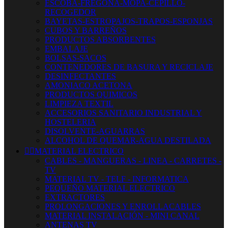
ESCOBA-FREGONA-MOPA-CEPILLO-
RECOGEDOR
BAYETAS-ESTROPAJOS-TRAPOS-ESPONJAS
CUBOS Y BARREÑOS
PRODUCTOS ABSORBENTES
EMBALAJE
BOLSAS-SACOS
CONTENEDORES DE BASURA Y RECICLAJE
DESINFECTANTES
AMONIACO ACETONA
PRODUCTOS QUIMICOS
LIMPIEZA TEXTIL
ACCESORIOS SANITARIO INDUSTRIAL Y
HOSTELERIA
DISOLVENTE-AGUARRAS
ALCOHOL DE QUEMAR-AGUA DESTILADA


MATERIAL ELECTRICO
CABLES - MANGUERAS - LINEA - CARRETES -
TV
MATERIAL TV - TELF - INFORMATICA
PEQUEÑO MATERIAL ELECTRICO
EXTRACTORES
PROLONGACIONES Y ENROLLACABLES
MATERIAL INSTALACIÓN - MINI CANAL
ANTENAS TV