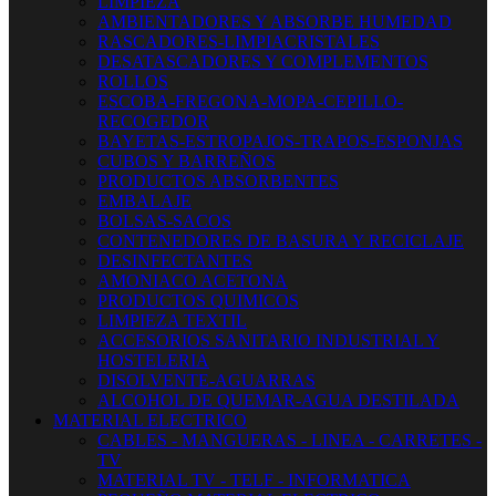
LIMPIEZA
AMBIENTADORES Y ABSORBE HUMEDAD
RASCADORES-LIMPIACRISTALES
DESATASCADORES Y COMPLEMENTOS
ROLLOS
ESCOBA-FREGONA-MOPA-CEPILLO-
RECOGEDOR
BAYETAS-ESTROPAJOS-TRAPOS-ESPONJAS
CUBOS Y BARREÑOS
PRODUCTOS ABSORBENTES
EMBALAJE
BOLSAS-SACOS
CONTENEDORES DE BASURA Y RECICLAJE
DESINFECTANTES
AMONIACO ACETONA
PRODUCTOS QUIMICOS
LIMPIEZA TEXTIL
ACCESORIOS SANITARIO INDUSTRIAL Y
HOSTELERIA
DISOLVENTE-AGUARRAS
ALCOHOL DE QUEMAR-AGUA DESTILADA
MATERIAL ELECTRICO
CABLES - MANGUERAS - LINEA - CARRETES -
TV
MATERIAL TV - TELF - INFORMATICA