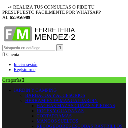
-> REALIZA TUS CONSULTAS O PIDE TU
PRESUPUESTO FACILMENTE POR WHATSAPP
AL
655956989


Cuenta
Iniciar sesión
Registrarme
Categorías

JARDIN Y CAMPING
BARBACOA Y ACCESORIOS
HERRAMIENTA MANUAL JARDIN
HACHAS MAZAS CUÑAS Y PIEDRAS
HOCES Y GUADAÑAS
CORTARRAMAS
MANGOS SUELTOS
RECOGEDORES ESCOBAS RASTRILLOS