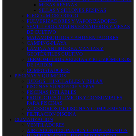
MESAS RESINAS
SILLAS Y SILLONES RESINAS
RIEGO - MICRO RIEGO
PULVERIZADORES Y VAPORIZADORES
SEMILLEROS MINIINVERNADEROS Y MESAS
DE CULTIVO
MATAMOSQUITOS Y AHUYENTADORES
CAMPING-PLAYA
LÁMINA ANTIHIERBA MANTAS Y
GEOTÉXTILES CULTIVO
TERMOMETROS VELETAS Y PLUVIÓMETROS
DE JARDÍN
COMPOSTADORES
PISCINAS Y QUIMICOS
JUEGOS - HINCHABLES Y RELAX
PISCINAS SUPERFICIE Y SPAS
PISCINAS INFLABLES
PRODUCTOS QUIMICOS Y CONSUMIBLES
PARA PISCINAS
ACCESORIOS DE PISCINA Y COMPLEMENTOS
FILTRACION PISCINA
CLIMATIZACION
VENTILADORES
AIRE ACONDICIONADO Y COMPLEMENTOS
HUMIDIFICADOR - DESUMIDIFICADOR -