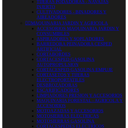
TIJERAS PODADORAS - NAVAJAS
INJERTO
CULTIVADORES - BINADORES Y
AIREADORES


MAQUINARIA JARDIN Y AGRICOLA
ACCESORIOS MAQUINARIA JARDIN Y
CONSUMIBLES
ASPIRADORES Y SOPLADORES
BARREDORA PEINADORA CESPED
ARTIFICIAL
CORTABORDES
CORTACESPED GASOLINA
AUTOPROPULSION
CORTACESPED GASOLINA EMPUJE
CORTASETOS Y TIJERAS
ELECTROPORTATILES
DESBROZADORAS
ESCARIFICADORES
LIMPIADORES PRESION Y ACCESORIOS
MAQUINARIA FORESTAL - AGRICOLA Y
ACCESORIOS
MOTOAZADAS Y ACCESORIOS
MOTOSIERRAS ELECTRICAS
MOTOSIERRAS GASOLINA
CORTACESPEDES ELECTRICOS