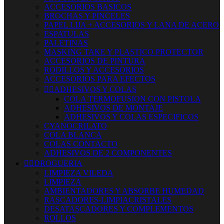
ACCESORIOS BASICOS
BROCHAS Y PINCELES
PAPEL LIJA + ACCESORIOS Y LANA DE ACERO
ESPATULAS
PALETINAS
MASKING TAKE Y PLASTICO PROTECTOR
ACCESORIOS DE PINTURA
RODILLOS Y ACCESORIOS
ACCESORIOS PARA EFECTOS


ADHESIVOS Y COLAS
COLA TERMOFUSION CON PISTOLA
ADHESIVOS DE MONTAJE
ADHESIVOS Y COLAS ESPECIFICOS
CYANOCRILATO
COLA BLANCA
COLAS CONTACTO
ADHESIVOS DE 2 COMPONENTES


DROGUERIA
LIMPIEZA VILEDA
LIMPIEZA
AMBIENTADORES Y ABSORBE HUMEDAD
RASCADORES-LIMPIACRISTALES
DESATASCADORES Y COMPLEMENTOS
ROLLOS