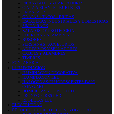
PILAS - BOTON - CARGADORES
CINTA AISLANTE - BURLETES
EMBALAJES
GRAPAS - TACOS - BRIDAS
ESCALERAS INDUSTRIALES Y DOMESTICAS
SIMON RACK
ZAPATOS DE PROTECCION
CUERDAS Y ALAMBRES
BUZONES
PERSIANAS - ACCESORIOS
ADHESIVOS Y SELLADORES
CABLES Y ALAMBRES
TIMBRES
FONTANERIA


ILUMINACION
ILUMINACION DECORATIVA
ILUMINACIÓN LED
HALOGENAS-FLUORESCENTES-BAJO
CONSUMO
BOMBILLAS Y TUBOS LED
PROYECTORES LED
REGLETAS LED
ELECTRICIDAD


EQUIPO DE PROTECCION INDIVIDUAL