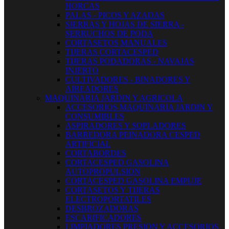
HORCAS
PALAS - PICOS Y AZADAS
SIERRAS Y HOJAS DE SIERRA -
SERRUCHOS DE PODA
CORTASETOS MANUALES
TIJERAS CORTACESPED
TIJERAS PODADORAS - NAVAJAS
INJERTO
CULTIVADORES - BINADORES Y
AIREADORES
MAQUINARIA JARDIN Y AGRICOLA
ACCESORIOS MAQUINARIA JARDIN Y
CONSUMIBLES
ASPIRADORES Y SOPLADORES
BARREDORA PEINADORA CESPED
ARTIFICIAL
CORTABORDES
CORTACESPED GASOLINA
AUTOPROPULSION
CORTACESPED GASOLINA EMPUJE
CORTASETOS Y TIJERAS
ELECTROPORTATILES
DESBROZADORAS
ESCARIFICADORES
LIMPIADORES PRESION Y ACCESORIOS