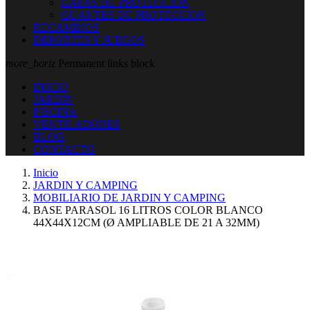
GAFAS DE PROTECCION
GUANTES DE PROTECCION
RECAMBIOS
DEPORTES Y JUEGOS
more_horiz
Permanent links block
INICIO
JARDIN
PISCINA
VENTILADORES
BLOG
CONTACTO
Inicio
JARDIN Y CAMPING
MOBILIARIO DE JARDIN Y CAMPING
BASE PARASOL 16 LITROS COLOR BLANCO
44X44X12CM (Ø AMPLIABLE DE 21 A 32MM)