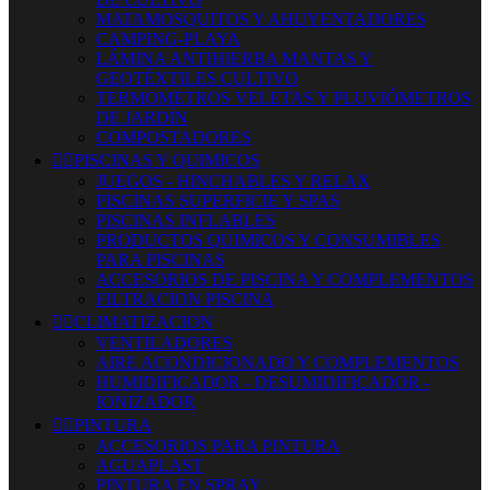
MATAMOSQUITOS Y AHUYENTADORES
CAMPING-PLAYA
LÁMINA ANTIHIERBA MANTAS Y
GEOTÉXTILES CULTIVO
TERMOMETROS VELETAS Y PLUVIÓMETROS
DE JARDÍN
COMPOSTADORES


PISCINAS Y QUIMICOS
JUEGOS - HINCHABLES Y RELAX
PISCINAS SUPERFICIE Y SPAS
PISCINAS INFLABLES
PRODUCTOS QUIMICOS Y CONSUMIBLES
PARA PISCINAS
ACCESORIOS DE PISCINA Y COMPLEMENTOS
FILTRACION PISCINA


CLIMATIZACION
VENTILADORES
AIRE ACONDICIONADO Y COMPLEMENTOS
HUMIDIFICADOR - DESUMIDIFICADOR -
IONIZADOR


PINTURA
ACCESORIOS PARA PINTURA
AGUAPLAST
PINTURA EN SPRAY