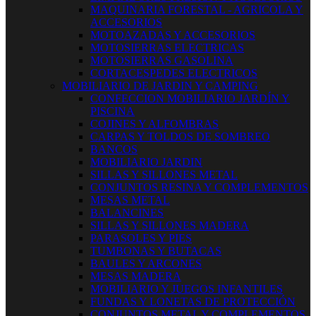
MAQUINARIA FORESTAL - AGRICOLA Y
ACCESORIOS
MOTOAZADAS Y ACCESORIOS
MOTOSIERRAS ELECTRICAS
MOTOSIERRAS GASOLINA
CORTACESPEDES ELECTRICOS
MOBILIARIO DE JARDIN Y CAMPING
CONFECCION MOBILIARIO JARDÍN Y
PISCINA
COJINES Y ALFOMBRAS
CARPAS Y TOLDOS DE SOMBREO
BANCOS
MOBILIARIO JARDIN
SILLAS Y SILLONES METAL
CONJUNTOS RESINA Y COMPLEMENTOS
MESAS METAL
BALANCINES
SILLAS Y SILLONES MADERA
PARASOLES Y PIES
TUMBONAS Y BUTACAS
BAULES Y ARCONES
MESAS MADERA
MOBILIARIO Y JUEGOS INFANTILES
FUNDAS Y LONETAS DE PROTECCIÓN
CONJUNTOS METAL Y COMPLEMENTOS