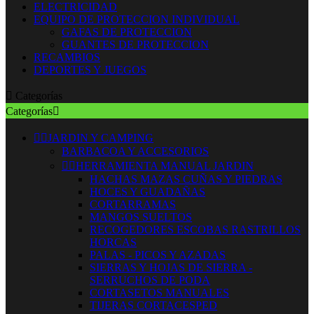
ELECTRICIDAD
EQUIPO DE PROTECCION INDIVIDUAL
GAFAS DE PROTECCION
GUANTES DE PROTECCION
RECAMBIOS
DEPORTES Y JUEGOS

Categorías
Categorías



JARDIN Y CAMPING
BARBACOA Y ACCESORIOS


HERRAMIENTA MANUAL JARDIN
HACHAS MAZAS CUÑAS Y PIEDRAS
HOCES Y GUADAÑAS
CORTARRAMAS
MANGOS SUELTOS
RECOGEDORES ESCOBAS RASTRILLOS
HORCAS
PALAS - PICOS Y AZADAS
SIERRAS Y HOJAS DE SIERRA -
SERRUCHOS DE PODA
CORTASETOS MANUALES
TIJERAS CORTACESPED