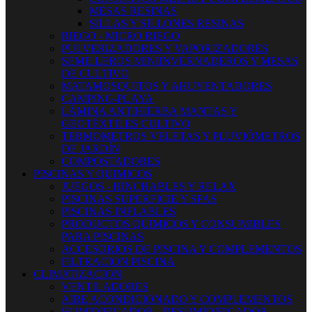
MESAS RESINAS
SILLAS Y SILLONES RESINAS
RIEGO - MICRO RIEGO
PULVERIZADORES Y VAPORIZADORES
SEMILLEROS MINIINVERNADEROS Y MESAS
DE CULTIVO
MATAMOSQUITOS Y AHUYENTADORES
CAMPING-PLAYA
LÁMINA ANTIHIERBA MANTAS Y
GEOTÉXTILES CULTIVO
TERMOMETROS VELETAS Y PLUVIÓMETROS
DE JARDÍN
COMPOSTADORES
PISCINAS Y QUIMICOS
JUEGOS - HINCHABLES Y RELAX
PISCINAS SUPERFICIE Y SPAS
PISCINAS INFLABLES
PRODUCTOS QUIMICOS Y CONSUMIBLES
PARA PISCINAS
ACCESORIOS DE PISCINA Y COMPLEMENTOS
FILTRACION PISCINA
CLIMATIZACION
VENTILADORES
AIRE ACONDICIONADO Y COMPLEMENTOS
HUMIDIFICADOR - DESUMIDIFICADOR -