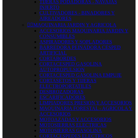
TIJERAS PODADORAS - NAVAJAS
INJERTO
CULTIVADORES - BINADORES Y
AIREADORES


MAQUINARIA JARDIN Y AGRICOLA
ACCESORIOS MAQUINARIA JARDIN Y
CONSUMIBLES
ASPIRADORES Y SOPLADORES
BARREDORA PEINADORA CESPED
ARTIFICIAL
CORTABORDES
CORTACESPED GASOLINA
AUTOPROPULSION
CORTACESPED GASOLINA EMPUJE
CORTASETOS Y TIJERAS
ELECTROPORTATILES
DESBROZADORAS
ESCARIFICADORES
LIMPIADORES PRESION Y ACCESORIOS
MAQUINARIA FORESTAL - AGRICOLA Y
ACCESORIOS
MOTOAZADAS Y ACCESORIOS
MOTOSIERRAS ELECTRICAS
MOTOSIERRAS GASOLINA
CORTACESPEDES ELECTRICOS