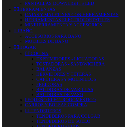
PANTALLAS-DOWNLIGHTS LED


HERRAMIENTAS
CAJAS Y MALETINES CON HERRAMIENTAS
HERRAMIENTAS ELECTROPORTATILES
MINIHERRAMIENTA Y ACCESORIOS


BAÑO
ACCESORIOS PARA BAÑO
MUEBLES DE BAÑO


HOGAR


COCINA
EXPRIMIDORES - LICUADORAS
TOSTADORAS - SANDWICHERA
BALANZAS
HERVIDORES Y TETERAS
CAFETERAS Y MOLINILLOS
FREIDORAS
BATIDORAS DE VARILLAS
BATIDORAS DE VASO
PEQUEÑO ELECTRODOMESTICO
CARROS Y BOLSAS COMPRA


TENDEDEROS
TENDEDEROS PARA COLGAR
TENDEDEROS DE SUELO
TENDEDEROS FIJOS