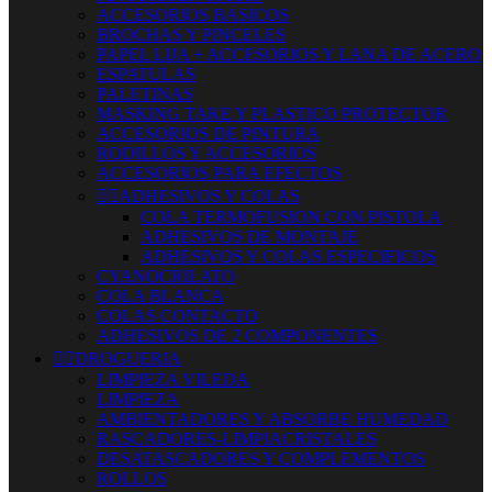
ACCESORIOS BASICOS
BROCHAS Y PINCELES
PAPEL LIJA + ACCESORIOS Y LANA DE ACERO
ESPATULAS
PALETINAS
MASKING TAKE Y PLASTICO PROTECTOR
ACCESORIOS DE PINTURA
RODILLOS Y ACCESORIOS
ACCESORIOS PARA EFECTOS


ADHESIVOS Y COLAS
COLA TERMOFUSION CON PISTOLA
ADHESIVOS DE MONTAJE
ADHESIVOS Y COLAS ESPECIFICOS
CYANOCRILATO
COLA BLANCA
COLAS CONTACTO
ADHESIVOS DE 2 COMPONENTES


DROGUERIA
LIMPIEZA VILEDA
LIMPIEZA
AMBIENTADORES Y ABSORBE HUMEDAD
RASCADORES-LIMPIACRISTALES
DESATASCADORES Y COMPLEMENTOS
ROLLOS