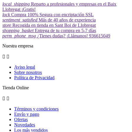
local_shipping
Reparto a profesionales y empresas en el Baix
Llobregat ¡Gratis!
lock
Compra 100% Segura con encriptación SSL
sentiment_satisfied
Más de 40 años de experiencia
store
Recogida en tienda en Sant Boi de Llobregat
shopping_basket
Entrega de tu compra en 5-7 días
perm_phone_msg
¿Tienes dudas? ¡Llámanos! 936615049
Nuestra empresa


Aviso legal
Sobre nosotros
Política de Privacidad
Tienda Online


Términos y condiciones
Envío y pago
Ofertas
Novedades
Los más vendidos