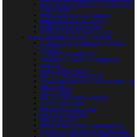
MAQUINARIA FORESTAL - AGRICOLA Y
ACCESORIOS
MOTOAZADAS Y ACCESORIOS
MOTOSIERRAS ELECTRICAS
MOTOSIERRAS GASOLINA
CORTACESPEDES ELECTRICOS
MOBILIARIO DE JARDIN Y CAMPING
CONFECCION MOBILIARIO JARDÍN Y
PISCINA
COJINES Y ALFOMBRAS
CARPAS Y TOLDOS DE SOMBREO
BANCOS
MOBILIARIO JARDIN
SILLAS Y SILLONES METAL
CONJUNTOS RESINA Y COMPLEMENTOS
MESAS METAL
BALANCINES
SILLAS Y SILLONES MADERA
PARASOLES Y PIES
TUMBONAS Y BUTACAS
BAULES Y ARCONES
MESAS MADERA
MOBILIARIO Y JUEGOS INFANTILES
FUNDAS Y LONETAS DE PROTECCIÓN
CONJUNTOS METAL Y COMPLEMENTOS