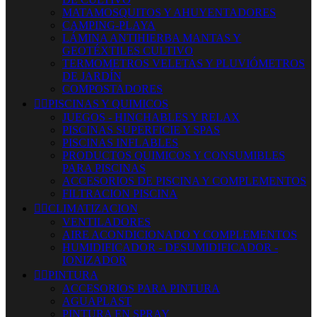
MATAMOSQUITOS Y AHUYENTADORES
CAMPING-PLAYA
LÁMINA ANTIHIERBA MANTAS Y
GEOTÉXTILES CULTIVO
TERMOMETROS VELETAS Y PLUVIÓMETROS
DE JARDÍN
COMPOSTADORES


PISCINAS Y QUIMICOS
JUEGOS - HINCHABLES Y RELAX
PISCINAS SUPERFICIE Y SPAS
PISCINAS INFLABLES
PRODUCTOS QUIMICOS Y CONSUMIBLES
PARA PISCINAS
ACCESORIOS DE PISCINA Y COMPLEMENTOS
FILTRACION PISCINA


CLIMATIZACION
VENTILADORES
AIRE ACONDICIONADO Y COMPLEMENTOS
HUMIDIFICADOR - DESUMIDIFICADOR -
IONIZADOR


PINTURA
ACCESORIOS PARA PINTURA
AGUAPLAST
PINTURA EN SPRAY