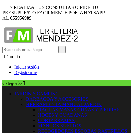
-> REALIZA TUS CONSULTAS O PIDE TU
PRESUPUESTO FACILMENTE POR WHATSAPP
AL
655956989


Cuenta
Iniciar sesión
Registrarme
Categorías

JARDIN Y CAMPING
BARBACOA Y ACCESORIOS
HERRAMIENTA MANUAL JARDIN
HACHAS MAZAS CUÑAS Y PIEDRAS
HOCES Y GUADAÑAS
CORTARRAMAS
MANGOS SUELTOS
RECOGEDORES ESCOBAS RASTRILLOS