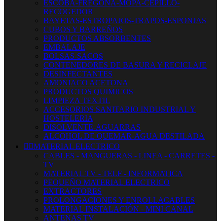
ESCOBA-FREGONA-MOPA-CEPILLO-
RECOGEDOR
BAYETAS-ESTROPAJOS-TRAPOS-ESPONJAS
CUBOS Y BARREÑOS
PRODUCTOS ABSORBENTES
EMBALAJE
BOLSAS-SACOS
CONTENEDORES DE BASURA Y RECICLAJE
DESINFECTANTES
AMONIACO ACETONA
PRODUCTOS QUIMICOS
LIMPIEZA TEXTIL
ACCESORIOS SANITARIO INDUSTRIAL Y
HOSTELERIA
DISOLVENTE-AGUARRAS
ALCOHOL DE QUEMAR-AGUA DESTILADA


MATERIAL ELECTRICO
CABLES - MANGUERAS - LINEA - CARRETES -
TV
MATERIAL TV - TELF - INFORMATICA
PEQUEÑO MATERIAL ELECTRICO
EXTRACTORES
PROLONGACIONES Y ENROLLACABLES
MATERIAL INSTALACIÓN - MINI CANAL
ANTENAS TV