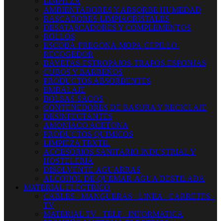
LIMPIEZA
AMBIENTADORES Y ABSORBE HUMEDAD
RASCADORES-LIMPIACRISTALES
DESATASCADORES Y COMPLEMENTOS
ROLLOS
ESCOBA-FREGONA-MOPA-CEPILLO-
RECOGEDOR
BAYETAS-ESTROPAJOS-TRAPOS-ESPONJAS
CUBOS Y BARREÑOS
PRODUCTOS ABSORBENTES
EMBALAJE
BOLSAS-SACOS
CONTENEDORES DE BASURA Y RECICLAJE
DESINFECTANTES
AMONIACO ACETONA
PRODUCTOS QUIMICOS
LIMPIEZA TEXTIL
ACCESORIOS SANITARIO INDUSTRIAL Y
HOSTELERIA
DISOLVENTE-AGUARRAS
ALCOHOL DE QUEMAR-AGUA DESTILADA
MATERIAL ELECTRICO
CABLES - MANGUERAS - LINEA - CARRETES -
TV
MATERIAL TV - TELF - INFORMATICA