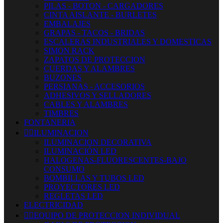
PILAS - BOTON - CARGADORES
CINTA AISLANTE - BURLETES
EMBALAJES
GRAPAS - TACOS - BRIDAS
ESCALERAS INDUSTRIALES Y DOMESTICAS
SIMON RACK
ZAPATOS DE PROTECCION
CUERDAS Y ALAMBRES
BUZONES
PERSIANAS - ACCESORIOS
ADHESIVOS Y SELLADORES
CABLES Y ALAMBRES
TIMBRES
FONTANERIA


ILUMINACION
ILUMINACION DECORATIVA
ILUMINACIÓN LED
HALOGENAS-FLUORESCENTES-BAJO
CONSUMO
BOMBILLAS Y TUBOS LED
PROYECTORES LED
REGLETAS LED
ELECTRICIDAD


EQUIPO DE PROTECCION INDIVIDUAL