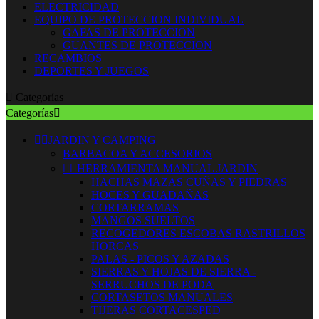
ELECTRICIDAD
EQUIPO DE PROTECCION INDIVIDUAL
GAFAS DE PROTECCION
GUANTES DE PROTECCION
RECAMBIOS
DEPORTES Y JUEGOS

Categorías
Categorías



JARDIN Y CAMPING
BARBACOA Y ACCESORIOS


HERRAMIENTA MANUAL JARDIN
HACHAS MAZAS CUÑAS Y PIEDRAS
HOCES Y GUADAÑAS
CORTARRAMAS
MANGOS SUELTOS
RECOGEDORES ESCOBAS RASTRILLOS
HORCAS
PALAS - PICOS Y AZADAS
SIERRAS Y HOJAS DE SIERRA -
SERRUCHOS DE PODA
CORTASETOS MANUALES
TIJERAS CORTACESPED