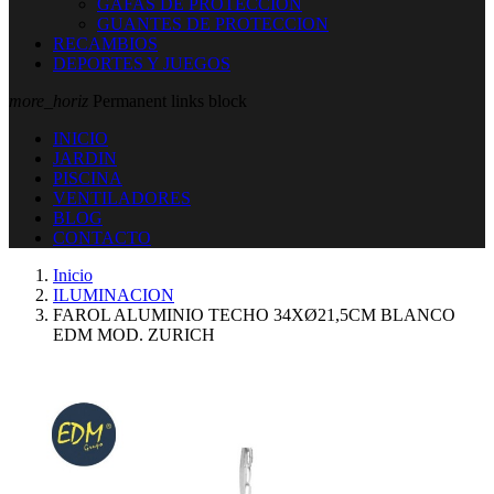
GAFAS DE PROTECCION
GUANTES DE PROTECCION
RECAMBIOS
DEPORTES Y JUEGOS
more_horiz
Permanent links block
INICIO
JARDIN
PISCINA
VENTILADORES
BLOG
CONTACTO
Inicio
ILUMINACION
FAROL ALUMINIO TECHO 34XØ21,5CM BLANCO
EDM MOD. ZURICH