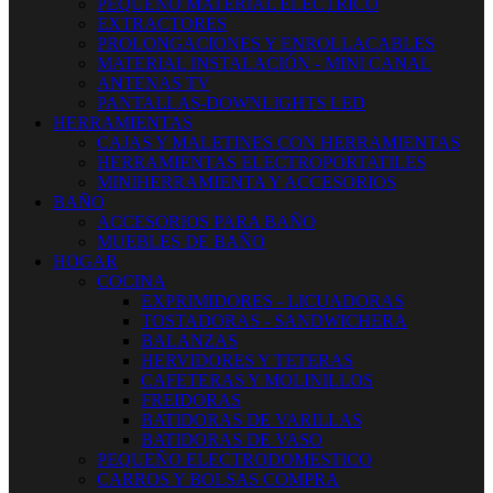
PEQUEÑO MATERIAL ELECTRICO
EXTRACTORES
PROLONGACIONES Y ENROLLACABLES
MATERIAL INSTALACIÓN - MINI CANAL
ANTENAS TV
PANTALLAS-DOWNLIGHTS LED
HERRAMIENTAS
CAJAS Y MALETINES CON HERRAMIENTAS
HERRAMIENTAS ELECTROPORTATILES
MINIHERRAMIENTA Y ACCESORIOS
BAÑO
ACCESORIOS PARA BAÑO
MUEBLES DE BAÑO
HOGAR
COCINA
EXPRIMIDORES - LICUADORAS
TOSTADORAS - SANDWICHERA
BALANZAS
HERVIDORES Y TETERAS
CAFETERAS Y MOLINILLOS
FREIDORAS
BATIDORAS DE VARILLAS
BATIDORAS DE VASO
PEQUEÑO ELECTRODOMESTICO
CARROS Y BOLSAS COMPRA