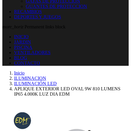
GAFAS DE PROTECCION
GUANTES DE PROTECCION
RECAMBIOS
DEPORTES Y JUEGOS
more_horiz
Permanent links block
INICIO
JARDIN
PISCINA
VENTILADORES
BLOG
CONTACTO
Inicio
ILUMINACION
ILUMINACIÓN LED
APLIQUE EXTERIOR LED OVAL 9W 810 LUMENS
IP65 4.000K LUZ DIA EDM