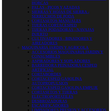
HORCAS
PALAS - PICOS Y AZADAS
SIERRAS Y HOJAS DE SIERRA -
SERRUCHOS DE PODA
CORTASETOS MANUALES
TIJERAS CORTACESPED
TIJERAS PODADORAS - NAVAJAS
INJERTO
CULTIVADORES - BINADORES Y
AIREADORES
MAQUINARIA JARDIN Y AGRICOLA
ACCESORIOS MAQUINARIA JARDIN Y
CONSUMIBLES
ASPIRADORES Y SOPLADORES
BARREDORA PEINADORA CESPED
ARTIFICIAL
CORTABORDES
CORTACESPED GASOLINA
AUTOPROPULSION
CORTACESPED GASOLINA EMPUJE
CORTASETOS Y TIJERAS
ELECTROPORTATILES
DESBROZADORAS
ESCARIFICADORES
LIMPIADORES PRESION Y ACCESORIOS