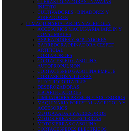
TIJERAS PODADORAS - NAVAJAS
INJERTO
CULTIVADORES - BINADORES Y
AIREADORES


MAQUINARIA JARDIN Y AGRICOLA
ACCESORIOS MAQUINARIA JARDIN Y
CONSUMIBLES
ASPIRADORES Y SOPLADORES
BARREDORA PEINADORA CESPED
ARTIFICIAL
CORTABORDES
CORTACESPED GASOLINA
AUTOPROPULSION
CORTACESPED GASOLINA EMPUJE
CORTASETOS Y TIJERAS
ELECTROPORTATILES
DESBROZADORAS
ESCARIFICADORES
LIMPIADORES PRESION Y ACCESORIOS
MAQUINARIA FORESTAL - AGRICOLA Y
ACCESORIOS
MOTOAZADAS Y ACCESORIOS
MOTOSIERRAS ELECTRICAS
MOTOSIERRAS GASOLINA
CORTACESPEDES ELECTRICOS