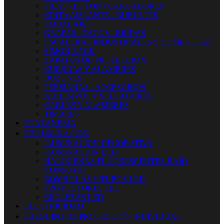
PILAS - BOTON - CARGADORES
CINTA AISLANTE - BURLETES
EMBALAJES
GRAPAS - TACOS - BRIDAS
ESCALERAS INDUSTRIALES Y DOMESTICAS
SIMON RACK
ZAPATOS DE PROTECCION
CUERDAS Y ALAMBRES
BUZONES
PERSIANAS - ACCESORIOS
ADHESIVOS Y SELLADORES
CABLES Y ALAMBRES
TIMBRES
FONTANERIA


ILUMINACION
ILUMINACION DECORATIVA
ILUMINACIÓN LED
HALOGENAS-FLUORESCENTES-BAJO
CONSUMO
BOMBILLAS Y TUBOS LED
PROYECTORES LED
REGLETAS LED
ELECTRICIDAD


EQUIPO DE PROTECCION INDIVIDUAL