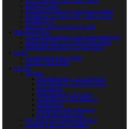
PEQUEÑO MATERIAL ELECTRICO
EXTRACTORES
PROLONGACIONES Y ENROLLACABLES
MATERIAL INSTALACIÓN - MINI CANAL
ANTENAS TV
PANTALLAS-DOWNLIGHTS LED
HERRAMIENTAS
CAJAS Y MALETINES CON HERRAMIENTAS
HERRAMIENTAS ELECTROPORTATILES
MINIHERRAMIENTA Y ACCESORIOS
BAÑO
ACCESORIOS PARA BAÑO
MUEBLES DE BAÑO
HOGAR
COCINA
EXPRIMIDORES - LICUADORAS
TOSTADORAS - SANDWICHERA
BALANZAS
HERVIDORES Y TETERAS
CAFETERAS Y MOLINILLOS
FREIDORAS
BATIDORAS DE VARILLAS
BATIDORAS DE VASO
PEQUEÑO ELECTRODOMESTICO
CARROS Y BOLSAS COMPRA