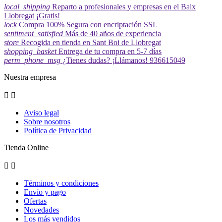
local_shipping
Reparto a profesionales y empresas en el Baix
Llobregat ¡Gratis!
lock
Compra 100% Segura con encriptación SSL
sentiment_satisfied
Más de 40 años de experiencia
store
Recogida en tienda en Sant Boi de Llobregat
shopping_basket
Entrega de tu compra en 5-7 días
perm_phone_msg
¿Tienes dudas? ¡Llámanos! 936615049
Nuestra empresa


Aviso legal
Sobre nosotros
Política de Privacidad
Tienda Online


Términos y condiciones
Envío y pago
Ofertas
Novedades
Los más vendidos