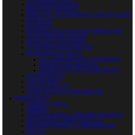
ACCESORIOS BASICOS
BROCHAS Y PINCELES
PAPEL LIJA + ACCESORIOS Y LANA DE ACERO
ESPATULAS
PALETINAS
MASKING TAKE Y PLASTICO PROTECTOR
ACCESORIOS DE PINTURA
RODILLOS Y ACCESORIOS
ACCESORIOS PARA EFECTOS


ADHESIVOS Y COLAS
COLA TERMOFUSION CON PISTOLA
ADHESIVOS DE MONTAJE
ADHESIVOS Y COLAS ESPECIFICOS
CYANOCRILATO
COLA BLANCA
COLAS CONTACTO
ADHESIVOS DE 2 COMPONENTES


DROGUERIA
LIMPIEZA VILEDA
LIMPIEZA
AMBIENTADORES Y ABSORBE HUMEDAD
RASCADORES-LIMPIACRISTALES
DESATASCADORES Y COMPLEMENTOS
ROLLOS