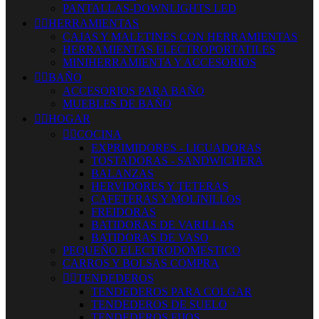
PANTALLAS-DOWNLIGHTS LED


HERRAMIENTAS
CAJAS Y MALETINES CON HERRAMIENTAS
HERRAMIENTAS ELECTROPORTATILES
MINIHERRAMIENTA Y ACCESORIOS


BAÑO
ACCESORIOS PARA BAÑO
MUEBLES DE BAÑO


HOGAR


COCINA
EXPRIMIDORES - LICUADORAS
TOSTADORAS - SANDWICHERA
BALANZAS
HERVIDORES Y TETERAS
CAFETERAS Y MOLINILLOS
FREIDORAS
BATIDORAS DE VARILLAS
BATIDORAS DE VASO
PEQUEÑO ELECTRODOMESTICO
CARROS Y BOLSAS COMPRA


TENDEDEROS
TENDEDEROS PARA COLGAR
TENDEDEROS DE SUELO
TENDEDEROS FIJOS