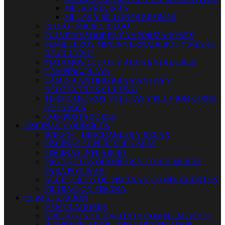
MESAS RESINAS
SILLAS Y SILLONES RESINAS
RIEGO - MICRO RIEGO
PULVERIZADORES Y VAPORIZADORES
SEMILLEROS MINIINVERNADEROS Y MESAS
DE CULTIVO
MATAMOSQUITOS Y AHUYENTADORES
CAMPING-PLAYA
LÁMINA ANTIHIERBA MANTAS Y
GEOTÉXTILES CULTIVO
TERMOMETROS VELETAS Y PLUVIÓMETROS
DE JARDÍN
COMPOSTADORES
PISCINAS Y QUIMICOS
JUEGOS - HINCHABLES Y RELAX
PISCINAS SUPERFICIE Y SPAS
PISCINAS INFLABLES
PRODUCTOS QUIMICOS Y CONSUMIBLES
PARA PISCINAS
ACCESORIOS DE PISCINA Y COMPLEMENTOS
FILTRACION PISCINA
CLIMATIZACION
VENTILADORES
AIRE ACONDICIONADO Y COMPLEMENTOS
HUMIDIFICADOR - DESUMIDIFICADOR -