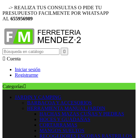
-> REALIZA TUS CONSULTAS O PIDE TU
PRESUPUESTO FACILMENTE POR WHATSAPP
AL
655956989


Cuenta
Iniciar sesión
Registrarme
Categorías

JARDIN Y CAMPING
BARBACOA Y ACCESORIOS
HERRAMIENTA MANUAL JARDIN
HACHAS MAZAS CUÑAS Y PIEDRAS
HOCES Y GUADAÑAS
CORTARRAMAS
MANGOS SUELTOS
RECOGEDORES ESCOBAS RASTRILLOS