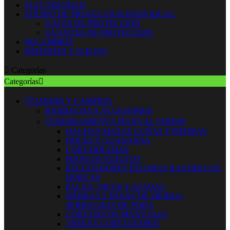
ELECTRICIDAD
EQUIPO DE PROTECCION INDIVIDUAL
GAFAS DE PROTECCION
GUANTES DE PROTECCION
RECAMBIOS
DEPORTES Y JUEGOS

Categorías
Categorías



JARDIN Y CAMPING
BARBACOA Y ACCESORIOS


HERRAMIENTA MANUAL JARDIN
HACHAS MAZAS CUÑAS Y PIEDRAS
HOCES Y GUADAÑAS
CORTARRAMAS
MANGOS SUELTOS
RECOGEDORES ESCOBAS RASTRILLOS
HORCAS
PALAS - PICOS Y AZADAS
SIERRAS Y HOJAS DE SIERRA -
SERRUCHOS DE PODA
CORTASETOS MANUALES
TIJERAS CORTACESPED