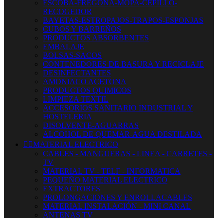
ESCOBA-FREGONA-MOPA-CEPILLO-
RECOGEDOR
BAYETAS-ESTROPAJOS-TRAPOS-ESPONJAS
CUBOS Y BARREÑOS
PRODUCTOS ABSORBENTES
EMBALAJE
BOLSAS-SACOS
CONTENEDORES DE BASURA Y RECICLAJE
DESINFECTANTES
AMONIACO ACETONA
PRODUCTOS QUIMICOS
LIMPIEZA TEXTIL
ACCESORIOS SANITARIO INDUSTRIAL Y
HOSTELERIA
DISOLVENTE-AGUARRAS
ALCOHOL DE QUEMAR-AGUA DESTILADA


MATERIAL ELECTRICO
CABLES - MANGUERAS - LINEA - CARRETES -
TV
MATERIAL TV - TELF - INFORMATICA
PEQUEÑO MATERIAL ELECTRICO
EXTRACTORES
PROLONGACIONES Y ENROLLACABLES
MATERIAL INSTALACIÓN - MINI CANAL
ANTENAS TV