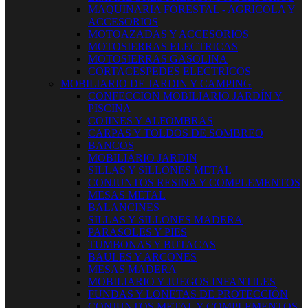
MAQUINARIA FORESTAL - AGRICOLA Y
ACCESORIOS
MOTOAZADAS Y ACCESORIOS
MOTOSIERRAS ELECTRICAS
MOTOSIERRAS GASOLINA
CORTACESPEDES ELECTRICOS
MOBILIARIO DE JARDIN Y CAMPING
CONFECCION MOBILIARIO JARDÍN Y
PISCINA
COJINES Y ALFOMBRAS
CARPAS Y TOLDOS DE SOMBREO
BANCOS
MOBILIARIO JARDIN
SILLAS Y SILLONES METAL
CONJUNTOS RESINA Y COMPLEMENTOS
MESAS METAL
BALANCINES
SILLAS Y SILLONES MADERA
PARASOLES Y PIES
TUMBONAS Y BUTACAS
BAULES Y ARCONES
MESAS MADERA
MOBILIARIO Y JUEGOS INFANTILES
FUNDAS Y LONETAS DE PROTECCIÓN
CONJUNTOS METAL Y COMPLEMENTOS