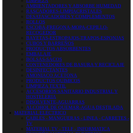
LIMPIEZA
AMBIENTADORES Y ABSORBE HUMEDAD
RASCADORES-LIMPIACRISTALES
DESATASCADORES Y COMPLEMENTOS
ROLLOS
ESCOBA-FREGONA-MOPA-CEPILLO-
RECOGEDOR
BAYETAS-ESTROPAJOS-TRAPOS-ESPONJAS
CUBOS Y BARREÑOS
PRODUCTOS ABSORBENTES
EMBALAJE
BOLSAS-SACOS
CONTENEDORES DE BASURA Y RECICLAJE
DESINFECTANTES
AMONIACO ACETONA
PRODUCTOS QUIMICOS
LIMPIEZA TEXTIL
ACCESORIOS SANITARIO INDUSTRIAL Y
HOSTELERIA
DISOLVENTE-AGUARRAS
ALCOHOL DE QUEMAR-AGUA DESTILADA
MATERIAL ELECTRICO
CABLES - MANGUERAS - LINEA - CARRETES -
TV
MATERIAL TV - TELF - INFORMATICA