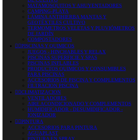
MATAMOSQUITOS Y AHUYENTADORES
CAMPING-PLAYA
LÁMINA ANTIHIERBA MANTAS Y
GEOTÉXTILES CULTIVO
TERMOMETROS VELETAS Y PLUVIÓMETROS
DE JARDÍN
COMPOSTADORES


PISCINAS Y QUIMICOS
JUEGOS - HINCHABLES Y RELAX
PISCINAS SUPERFICIE Y SPAS
PISCINAS INFLABLES
PRODUCTOS QUIMICOS Y CONSUMIBLES
PARA PISCINAS
ACCESORIOS DE PISCINA Y COMPLEMENTOS
FILTRACION PISCINA


CLIMATIZACION
VENTILADORES
AIRE ACONDICIONADO Y COMPLEMENTOS
HUMIDIFICADOR - DESUMIDIFICADOR -
IONIZADOR


PINTURA
ACCESORIOS PARA PINTURA
AGUAPLAST
PINTURA EN SPRAY