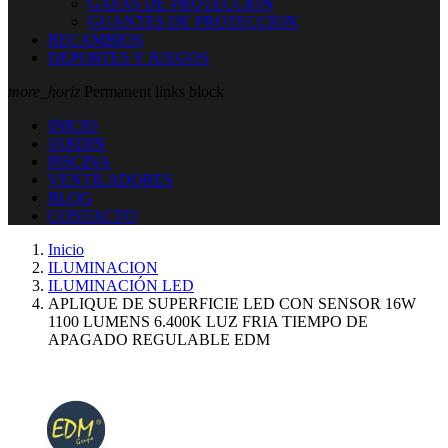
GAFAS DE PROTECCION
GUANTES DE PROTECCION
RECAMBIOS
DEPORTES Y JUEGOS
more_horiz
Permanent links block
INICIO
JARDIN
PISCINA
VENTILADORES
BLOG
CONTACTO
Inicio
ILUMINACION
ILUMINACIÓN LED
APLIQUE DE SUPERFICIE LED CON SENSOR 16W
1100 LUMENS 6.400K LUZ FRIA TIEMPO DE
APAGADO REGULABLE EDM