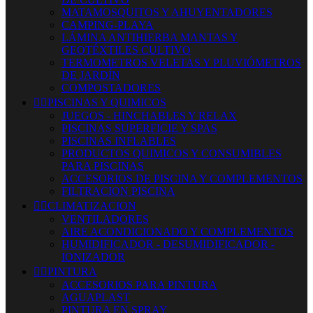
MATAMOSQUITOS Y AHUYENTADORES
CAMPING-PLAYA
LÁMINA ANTIHIERBA MANTAS Y
GEOTÉXTILES CULTIVO
TERMOMETROS VELETAS Y PLUVIÓMETROS
DE JARDÍN
COMPOSTADORES


PISCINAS Y QUIMICOS
JUEGOS - HINCHABLES Y RELAX
PISCINAS SUPERFICIE Y SPAS
PISCINAS INFLABLES
PRODUCTOS QUIMICOS Y CONSUMIBLES
PARA PISCINAS
ACCESORIOS DE PISCINA Y COMPLEMENTOS
FILTRACION PISCINA


CLIMATIZACION
VENTILADORES
AIRE ACONDICIONADO Y COMPLEMENTOS
HUMIDIFICADOR - DESUMIDIFICADOR -
IONIZADOR


PINTURA
ACCESORIOS PARA PINTURA
AGUAPLAST
PINTURA EN SPRAY