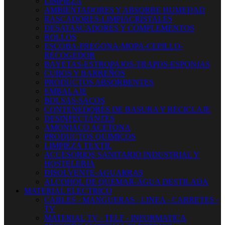
LIMPIEZA
AMBIENTADORES Y ABSORBE HUMEDAD
RASCADORES-LIMPIACRISTALES
DESATASCADORES Y COMPLEMENTOS
ROLLOS
ESCOBA-FREGONA-MOPA-CEPILLO-
RECOGEDOR
BAYETAS-ESTROPAJOS-TRAPOS-ESPONJAS
CUBOS Y BARREÑOS
PRODUCTOS ABSORBENTES
EMBALAJE
BOLSAS-SACOS
CONTENEDORES DE BASURA Y RECICLAJE
DESINFECTANTES
AMONIACO ACETONA
PRODUCTOS QUIMICOS
LIMPIEZA TEXTIL
ACCESORIOS SANITARIO INDUSTRIAL Y
HOSTELERIA
DISOLVENTE-AGUARRAS
ALCOHOL DE QUEMAR-AGUA DESTILADA
MATERIAL ELECTRICO
CABLES - MANGUERAS - LINEA - CARRETES -
TV
MATERIAL TV - TELF - INFORMATICA