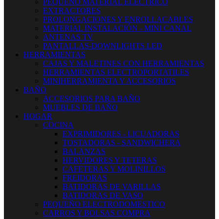
PEQUEÑO MATERIAL ELECTRICO
EXTRACTORES
PROLONGACIONES Y ENROLLACABLES
MATERIAL INSTALACIÓN - MINI CANAL
ANTENAS TV
PANTALLAS-DOWNLIGHTS LED
HERRAMIENTAS
CAJAS Y MALETINES CON HERRAMIENTAS
HERRAMIENTAS ELECTROPORTATILES
MINIHERRAMIENTA Y ACCESORIOS
BAÑO
ACCESORIOS PARA BAÑO
MUEBLES DE BAÑO
HOGAR
COCINA
EXPRIMIDORES - LICUADORAS
TOSTADORAS - SANDWICHERA
BALANZAS
HERVIDORES Y TETERAS
CAFETERAS Y MOLINILLOS
FREIDORAS
BATIDORAS DE VARILLAS
BATIDORAS DE VASO
PEQUEÑO ELECTRODOMESTICO
CARROS Y BOLSAS COMPRA