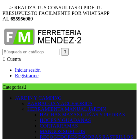
-> REALIZA TUS CONSULTAS O PIDE TU
PRESUPUESTO FACILMENTE POR WHATSAPP
AL
655956989


Cuenta
Iniciar sesión
Registrarme
Categorías

JARDIN Y CAMPING
BARBACOA Y ACCESORIOS
HERRAMIENTA MANUAL JARDIN
HACHAS MAZAS CUÑAS Y PIEDRAS
HOCES Y GUADAÑAS
CORTARRAMAS
MANGOS SUELTOS
RECOGEDORES ESCOBAS RASTRILLOS