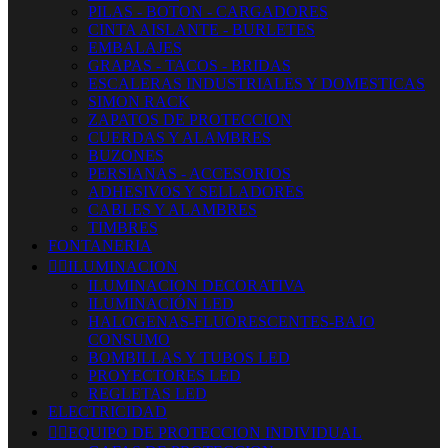
PILAS - BOTON - CARGADORES
CINTA AISLANTE - BURLETES
EMBALAJES
GRAPAS - TACOS - BRIDAS
ESCALERAS INDUSTRIALES Y DOMESTICAS
SIMON RACK
ZAPATOS DE PROTECCION
CUERDAS Y ALAMBRES
BUZONES
PERSIANAS - ACCESORIOS
ADHESIVOS Y SELLADORES
CABLES Y ALAMBRES
TIMBRES
FONTANERIA


ILUMINACION
ILUMINACION DECORATIVA
ILUMINACIÓN LED
HALOGENAS-FLUORESCENTES-BAJO
CONSUMO
BOMBILLAS Y TUBOS LED
PROYECTORES LED
REGLETAS LED
ELECTRICIDAD


EQUIPO DE PROTECCION INDIVIDUAL