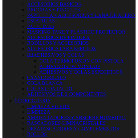
ACCESORIOS BASICOS
BROCHAS Y PINCELES
PAPEL LIJA + ACCESORIOS Y LANA DE ACERO
ESPATULAS
PALETINAS
MASKING TAKE Y PLASTICO PROTECTOR
ACCESORIOS DE PINTURA
RODILLOS Y ACCESORIOS
ACCESORIOS PARA EFECTOS


ADHESIVOS Y COLAS
COLA TERMOFUSION CON PISTOLA
ADHESIVOS DE MONTAJE
ADHESIVOS Y COLAS ESPECIFICOS
CYANOCRILATO
COLA BLANCA
COLAS CONTACTO
ADHESIVOS DE 2 COMPONENTES


DROGUERIA
LIMPIEZA VILEDA
LIMPIEZA
AMBIENTADORES Y ABSORBE HUMEDAD
RASCADORES-LIMPIACRISTALES
DESATASCADORES Y COMPLEMENTOS
ROLLOS