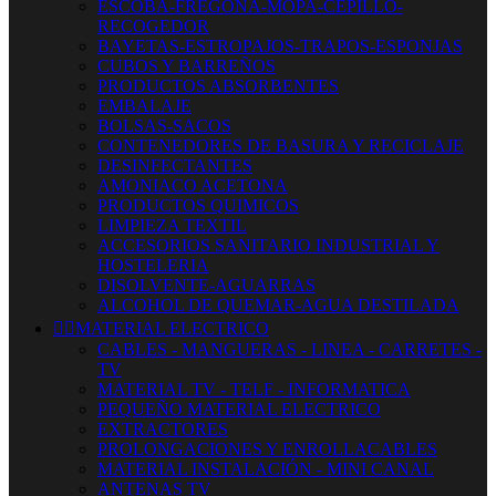
ESCOBA-FREGONA-MOPA-CEPILLO-
RECOGEDOR
BAYETAS-ESTROPAJOS-TRAPOS-ESPONJAS
CUBOS Y BARREÑOS
PRODUCTOS ABSORBENTES
EMBALAJE
BOLSAS-SACOS
CONTENEDORES DE BASURA Y RECICLAJE
DESINFECTANTES
AMONIACO ACETONA
PRODUCTOS QUIMICOS
LIMPIEZA TEXTIL
ACCESORIOS SANITARIO INDUSTRIAL Y
HOSTELERIA
DISOLVENTE-AGUARRAS
ALCOHOL DE QUEMAR-AGUA DESTILADA


MATERIAL ELECTRICO
CABLES - MANGUERAS - LINEA - CARRETES -
TV
MATERIAL TV - TELF - INFORMATICA
PEQUEÑO MATERIAL ELECTRICO
EXTRACTORES
PROLONGACIONES Y ENROLLACABLES
MATERIAL INSTALACIÓN - MINI CANAL
ANTENAS TV