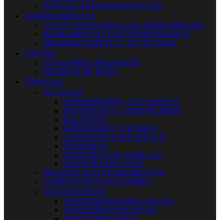
PANTALLAS-DOWNLIGHTS LED


HERRAMIENTAS
CAJAS Y MALETINES CON HERRAMIENTAS
HERRAMIENTAS ELECTROPORTATILES
MINIHERRAMIENTA Y ACCESORIOS


BAÑO
ACCESORIOS PARA BAÑO
MUEBLES DE BAÑO


HOGAR


COCINA
EXPRIMIDORES - LICUADORAS
TOSTADORAS - SANDWICHERA
BALANZAS
HERVIDORES Y TETERAS
CAFETERAS Y MOLINILLOS
FREIDORAS
BATIDORAS DE VARILLAS
BATIDORAS DE VASO
PEQUEÑO ELECTRODOMESTICO
CARROS Y BOLSAS COMPRA


TENDEDEROS
TENDEDEROS PARA COLGAR
TENDEDEROS DE SUELO
TENDEDEROS FIJOS