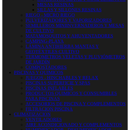
MESAS RESINAS
SILLAS Y SILLONES RESINAS
RIEGO - MICRO RIEGO
PULVERIZADORES Y VAPORIZADORES
SEMILLEROS MINIINVERNADEROS Y MESAS
DE CULTIVO
MATAMOSQUITOS Y AHUYENTADORES
CAMPING-PLAYA
LÁMINA ANTIHIERBA MANTAS Y
GEOTÉXTILES CULTIVO
TERMOMETROS VELETAS Y PLUVIÓMETROS
DE JARDÍN
COMPOSTADORES
PISCINAS Y QUIMICOS
JUEGOS - HINCHABLES Y RELAX
PISCINAS SUPERFICIE Y SPAS
PISCINAS INFLABLES
PRODUCTOS QUIMICOS Y CONSUMIBLES
PARA PISCINAS
ACCESORIOS DE PISCINA Y COMPLEMENTOS
FILTRACION PISCINA
CLIMATIZACION
VENTILADORES
AIRE ACONDICIONADO Y COMPLEMENTOS
HUMIDIFICADOR - DESUMIDIFICADOR -