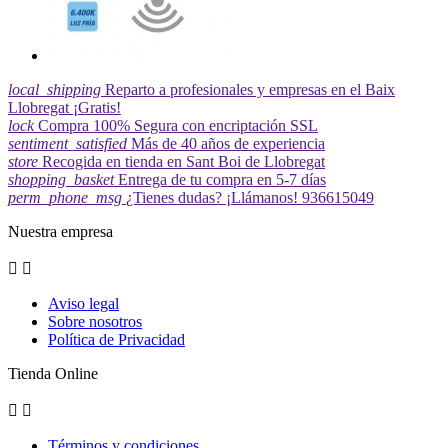
local_shipping
Reparto a profesionales y empresas en el Baix
Llobregat ¡Gratis!
lock
Compra 100% Segura con encriptación SSL
sentiment_satisfied
Más de 40 años de experiencia
store
Recogida en tienda en Sant Boi de Llobregat
shopping_basket
Entrega de tu compra en 5-7 días
perm_phone_msg
¿Tienes dudas? ¡Llámanos! 936615049
Nuestra empresa


Aviso legal
Sobre nosotros
Política de Privacidad
Tienda Online


Términos y condiciones