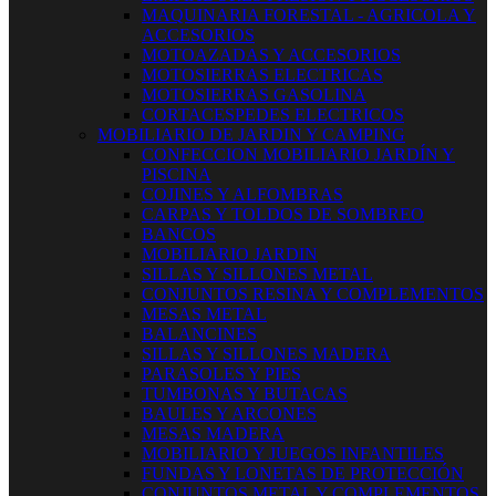
MAQUINARIA FORESTAL - AGRICOLA Y
ACCESORIOS
MOTOAZADAS Y ACCESORIOS
MOTOSIERRAS ELECTRICAS
MOTOSIERRAS GASOLINA
CORTACESPEDES ELECTRICOS
MOBILIARIO DE JARDIN Y CAMPING
CONFECCION MOBILIARIO JARDÍN Y
PISCINA
COJINES Y ALFOMBRAS
CARPAS Y TOLDOS DE SOMBREO
BANCOS
MOBILIARIO JARDIN
SILLAS Y SILLONES METAL
CONJUNTOS RESINA Y COMPLEMENTOS
MESAS METAL
BALANCINES
SILLAS Y SILLONES MADERA
PARASOLES Y PIES
TUMBONAS Y BUTACAS
BAULES Y ARCONES
MESAS MADERA
MOBILIARIO Y JUEGOS INFANTILES
FUNDAS Y LONETAS DE PROTECCIÓN
CONJUNTOS METAL Y COMPLEMENTOS