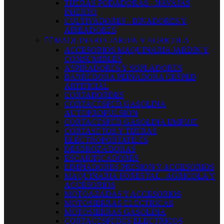
TIJERAS PODADORAS - NAVAJAS
INJERTO
CULTIVADORES - BINADORES Y
AIREADORES


MAQUINARIA JARDIN Y AGRICOLA
ACCESORIOS MAQUINARIA JARDIN Y
CONSUMIBLES
ASPIRADORES Y SOPLADORES
BARREDORA PEINADORA CESPED
ARTIFICIAL
CORTABORDES
CORTACESPED GASOLINA
AUTOPROPULSION
CORTACESPED GASOLINA EMPUJE
CORTASETOS Y TIJERAS
ELECTROPORTATILES
DESBROZADORAS
ESCARIFICADORES
LIMPIADORES PRESION Y ACCESORIOS
MAQUINARIA FORESTAL - AGRICOLA Y
ACCESORIOS
MOTOAZADAS Y ACCESORIOS
MOTOSIERRAS ELECTRICAS
MOTOSIERRAS GASOLINA
CORTACESPEDES ELECTRICOS