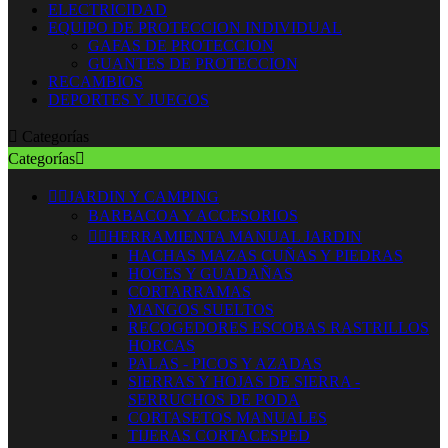
ELECTRICIDAD
EQUIPO DE PROTECCION INDIVIDUAL
GAFAS DE PROTECCION
GUANTES DE PROTECCION
RECAMBIOS
DEPORTES Y JUEGOS

Categorías
Categorías



JARDIN Y CAMPING
BARBACOA Y ACCESORIOS


HERRAMIENTA MANUAL JARDIN
HACHAS MAZAS CUÑAS Y PIEDRAS
HOCES Y GUADAÑAS
CORTARRAMAS
MANGOS SUELTOS
RECOGEDORES ESCOBAS RASTRILLOS
HORCAS
PALAS - PICOS Y AZADAS
SIERRAS Y HOJAS DE SIERRA -
SERRUCHOS DE PODA
CORTASETOS MANUALES
TIJERAS CORTACESPED