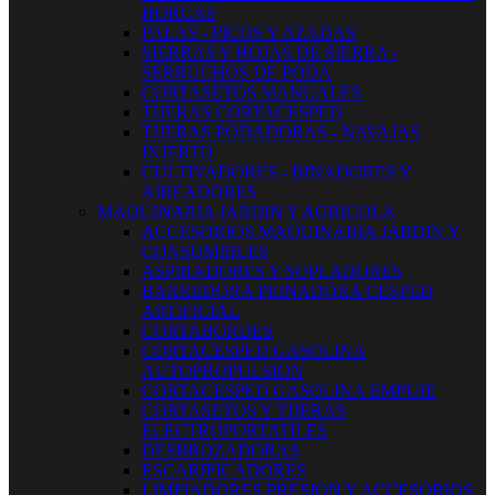
HORCAS
PALAS - PICOS Y AZADAS
SIERRAS Y HOJAS DE SIERRA -
SERRUCHOS DE PODA
CORTASETOS MANUALES
TIJERAS CORTACESPED
TIJERAS PODADORAS - NAVAJAS
INJERTO
CULTIVADORES - BINADORES Y
AIREADORES
MAQUINARIA JARDIN Y AGRICOLA
ACCESORIOS MAQUINARIA JARDIN Y
CONSUMIBLES
ASPIRADORES Y SOPLADORES
BARREDORA PEINADORA CESPED
ARTIFICIAL
CORTABORDES
CORTACESPED GASOLINA
AUTOPROPULSION
CORTACESPED GASOLINA EMPUJE
CORTASETOS Y TIJERAS
ELECTROPORTATILES
DESBROZADORAS
ESCARIFICADORES
LIMPIADORES PRESION Y ACCESORIOS