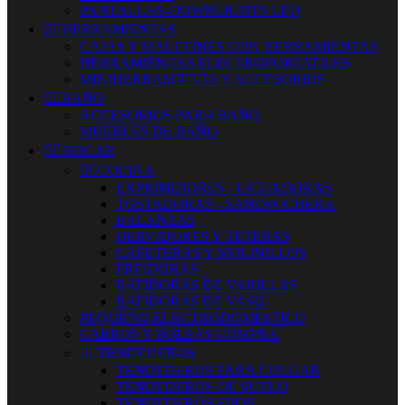
PANTALLAS-DOWNLIGHTS LED


HERRAMIENTAS
CAJAS Y MALETINES CON HERRAMIENTAS
HERRAMIENTAS ELECTROPORTATILES
MINIHERRAMIENTA Y ACCESORIOS


BAÑO
ACCESORIOS PARA BAÑO
MUEBLES DE BAÑO


HOGAR


COCINA
EXPRIMIDORES - LICUADORAS
TOSTADORAS - SANDWICHERA
BALANZAS
HERVIDORES Y TETERAS
CAFETERAS Y MOLINILLOS
FREIDORAS
BATIDORAS DE VARILLAS
BATIDORAS DE VASO
PEQUEÑO ELECTRODOMESTICO
CARROS Y BOLSAS COMPRA


TENDEDEROS
TENDEDEROS PARA COLGAR
TENDEDEROS DE SUELO
TENDEDEROS FIJOS