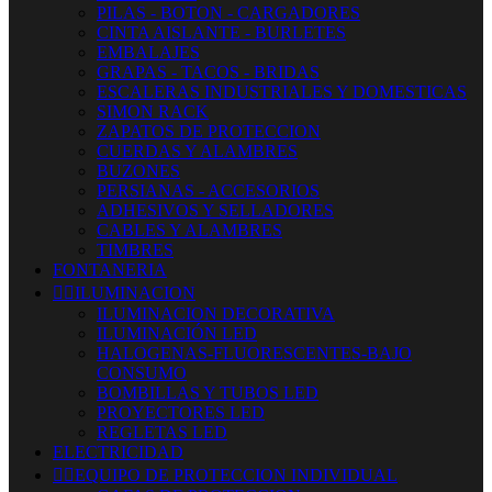
PILAS - BOTON - CARGADORES
CINTA AISLANTE - BURLETES
EMBALAJES
GRAPAS - TACOS - BRIDAS
ESCALERAS INDUSTRIALES Y DOMESTICAS
SIMON RACK
ZAPATOS DE PROTECCION
CUERDAS Y ALAMBRES
BUZONES
PERSIANAS - ACCESORIOS
ADHESIVOS Y SELLADORES
CABLES Y ALAMBRES
TIMBRES
FONTANERIA


ILUMINACION
ILUMINACION DECORATIVA
ILUMINACIÓN LED
HALOGENAS-FLUORESCENTES-BAJO
CONSUMO
BOMBILLAS Y TUBOS LED
PROYECTORES LED
REGLETAS LED
ELECTRICIDAD


EQUIPO DE PROTECCION INDIVIDUAL