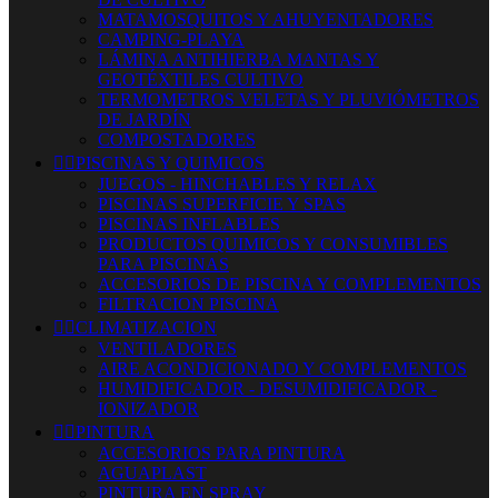
MATAMOSQUITOS Y AHUYENTADORES
CAMPING-PLAYA
LÁMINA ANTIHIERBA MANTAS Y
GEOTÉXTILES CULTIVO
TERMOMETROS VELETAS Y PLUVIÓMETROS
DE JARDÍN
COMPOSTADORES


PISCINAS Y QUIMICOS
JUEGOS - HINCHABLES Y RELAX
PISCINAS SUPERFICIE Y SPAS
PISCINAS INFLABLES
PRODUCTOS QUIMICOS Y CONSUMIBLES
PARA PISCINAS
ACCESORIOS DE PISCINA Y COMPLEMENTOS
FILTRACION PISCINA


CLIMATIZACION
VENTILADORES
AIRE ACONDICIONADO Y COMPLEMENTOS
HUMIDIFICADOR - DESUMIDIFICADOR -
IONIZADOR


PINTURA
ACCESORIOS PARA PINTURA
AGUAPLAST
PINTURA EN SPRAY