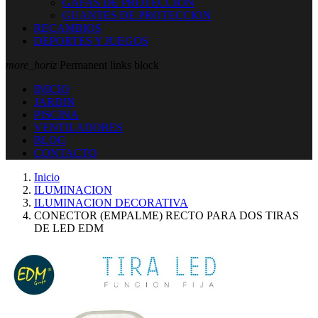
GAFAS DE PROTECCION
GUANTES DE PROTECCION
RECAMBIOS
DEPORTES Y JUEGOS
more_horiz
Permanent links block
INICIO
JARDIN
PISCINA
VENTILADORES
BLOG
CONTACTO
Inicio
ILUMINACION
ILUMINACION DECORATIVA
CONECTOR (EMPALME) RECTO PARA DOS TIRAS
DE LED EDM