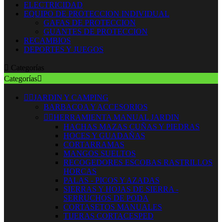
ELECTRICIDAD
EQUIPO DE PROTECCION INDIVIDUAL
GAFAS DE PROTECCION
GUANTES DE PROTECCION
RECAMBIOS
DEPORTES Y JUEGOS

Categorías
Categorías



JARDIN Y CAMPING
BARBACOA Y ACCESORIOS


HERRAMIENTA MANUAL JARDIN
HACHAS MAZAS CUÑAS Y PIEDRAS
HOCES Y GUADAÑAS
CORTARRAMAS
MANGOS SUELTOS
RECOGEDORES ESCOBAS RASTRILLOS
HORCAS
PALAS - PICOS Y AZADAS
SIERRAS Y HOJAS DE SIERRA -
SERRUCHOS DE PODA
CORTASETOS MANUALES
TIJERAS CORTACESPED