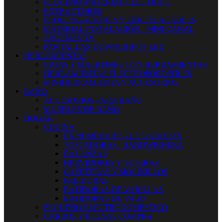
PEQUEÑO MATERIAL ELECTRICO
EXTRACTORES
PROLONGACIONES Y ENROLLACABLES
MATERIAL INSTALACIÓN - MINI CANAL
ANTENAS TV
PANTALLAS-DOWNLIGHTS LED
HERRAMIENTAS
CAJAS Y MALETINES CON HERRAMIENTAS
HERRAMIENTAS ELECTROPORTATILES
MINIHERRAMIENTA Y ACCESORIOS
BAÑO
ACCESORIOS PARA BAÑO
MUEBLES DE BAÑO
HOGAR
COCINA
EXPRIMIDORES - LICUADORAS
TOSTADORAS - SANDWICHERA
BALANZAS
HERVIDORES Y TETERAS
CAFETERAS Y MOLINILLOS
FREIDORAS
BATIDORAS DE VARILLAS
BATIDORAS DE VASO
PEQUEÑO ELECTRODOMESTICO
CARROS Y BOLSAS COMPRA