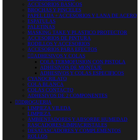
ACCESORIOS BASICOS
BROCHAS Y PINCELES
PAPEL LIJA + ACCESORIOS Y LANA DE ACERO
ESPATULAS
PALETINAS
MASKING TAKE Y PLASTICO PROTECTOR
ACCESORIOS DE PINTURA
RODILLOS Y ACCESORIOS
ACCESORIOS PARA EFECTOS


ADHESIVOS Y COLAS
COLA TERMOFUSION CON PISTOLA
ADHESIVOS DE MONTAJE
ADHESIVOS Y COLAS ESPECIFICOS
CYANOCRILATO
COLA BLANCA
COLAS CONTACTO
ADHESIVOS DE 2 COMPONENTES


DROGUERIA
LIMPIEZA VILEDA
LIMPIEZA
AMBIENTADORES Y ABSORBE HUMEDAD
RASCADORES-LIMPIACRISTALES
DESATASCADORES Y COMPLEMENTOS
ROLLOS