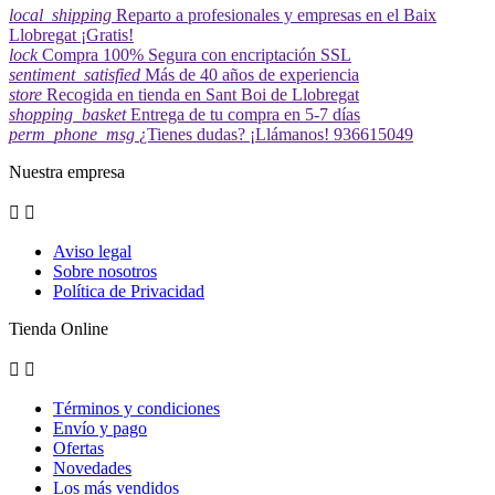
local_shipping
Reparto a profesionales y empresas en el Baix
Llobregat ¡Gratis!
lock
Compra 100% Segura con encriptación SSL
sentiment_satisfied
Más de 40 años de experiencia
store
Recogida en tienda en Sant Boi de Llobregat
shopping_basket
Entrega de tu compra en 5-7 días
perm_phone_msg
¿Tienes dudas? ¡Llámanos! 936615049
Nuestra empresa


Aviso legal
Sobre nosotros
Política de Privacidad
Tienda Online


Términos y condiciones
Envío y pago
Ofertas
Novedades
Los más vendidos