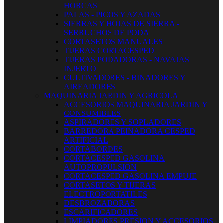
HORCAS
PALAS - PICOS Y AZADAS
SIERRAS Y HOJAS DE SIERRA -
SERRUCHOS DE PODA
CORTASETOS MANUALES
TIJERAS CORTACESPED
TIJERAS PODADORAS - NAVAJAS
INJERTO
CULTIVADORES - BINADORES Y
AIREADORES
MAQUINARIA JARDIN Y AGRICOLA
ACCESORIOS MAQUINARIA JARDIN Y
CONSUMIBLES
ASPIRADORES Y SOPLADORES
BARREDORA PEINADORA CESPED
ARTIFICIAL
CORTABORDES
CORTACESPED GASOLINA
AUTOPROPULSION
CORTACESPED GASOLINA EMPUJE
CORTASETOS Y TIJERAS
ELECTROPORTATILES
DESBROZADORAS
ESCARIFICADORES
LIMPIADORES PRESION Y ACCESORIOS