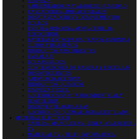
LIMPIEZA
AMBIENTADORES Y ABSORBE HUMEDAD
RASCADORES-LIMPIACRISTALES
DESATASCADORES Y COMPLEMENTOS
ROLLOS
ESCOBA-FREGONA-MOPA-CEPILLO-
RECOGEDOR
BAYETAS-ESTROPAJOS-TRAPOS-ESPONJAS
CUBOS Y BARREÑOS
PRODUCTOS ABSORBENTES
EMBALAJE
BOLSAS-SACOS
CONTENEDORES DE BASURA Y RECICLAJE
DESINFECTANTES
AMONIACO ACETONA
PRODUCTOS QUIMICOS
LIMPIEZA TEXTIL
ACCESORIOS SANITARIO INDUSTRIAL Y
HOSTELERIA
DISOLVENTE-AGUARRAS
ALCOHOL DE QUEMAR-AGUA DESTILADA
MATERIAL ELECTRICO
CABLES - MANGUERAS - LINEA - CARRETES -
TV
MATERIAL TV - TELF - INFORMATICA