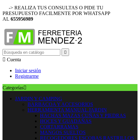
-> REALIZA TUS CONSULTAS O PIDE TU
PRESUPUESTO FACILMENTE POR WHATSAPP
AL
655956989


Cuenta
Iniciar sesión
Registrarme
Categorías

JARDIN Y CAMPING
BARBACOA Y ACCESORIOS
HERRAMIENTA MANUAL JARDIN
HACHAS MAZAS CUÑAS Y PIEDRAS
HOCES Y GUADAÑAS
CORTARRAMAS
MANGOS SUELTOS
RECOGEDORES ESCOBAS RASTRILLOS