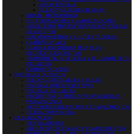
MESAS RESINAS
SILLAS Y SILLONES RESINAS
RIEGO - MICRO RIEGO
PULVERIZADORES Y VAPORIZADORES
SEMILLEROS MINIINVERNADEROS Y MESAS
DE CULTIVO
MATAMOSQUITOS Y AHUYENTADORES
CAMPING-PLAYA
LÁMINA ANTIHIERBA MANTAS Y
GEOTÉXTILES CULTIVO
TERMOMETROS VELETAS Y PLUVIÓMETROS
DE JARDÍN
COMPOSTADORES
PISCINAS Y QUIMICOS
JUEGOS - HINCHABLES Y RELAX
PISCINAS SUPERFICIE Y SPAS
PISCINAS INFLABLES
PRODUCTOS QUIMICOS Y CONSUMIBLES
PARA PISCINAS
ACCESORIOS DE PISCINA Y COMPLEMENTOS
FILTRACION PISCINA
CLIMATIZACION
VENTILADORES
AIRE ACONDICIONADO Y COMPLEMENTOS
HUMIDIFICADOR - DESUMIDIFICADOR -