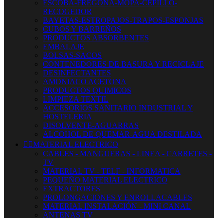
ESCOBA-FREGONA-MOPA-CEPILLO-
RECOGEDOR
BAYETAS-ESTROPAJOS-TRAPOS-ESPONJAS
CUBOS Y BARREÑOS
PRODUCTOS ABSORBENTES
EMBALAJE
BOLSAS-SACOS
CONTENEDORES DE BASURA Y RECICLAJE
DESINFECTANTES
AMONIACO ACETONA
PRODUCTOS QUIMICOS
LIMPIEZA TEXTIL
ACCESORIOS SANITARIO INDUSTRIAL Y
HOSTELERIA
DISOLVENTE-AGUARRAS
ALCOHOL DE QUEMAR-AGUA DESTILADA


MATERIAL ELECTRICO
CABLES - MANGUERAS - LINEA - CARRETES -
TV
MATERIAL TV - TELF - INFORMATICA
PEQUEÑO MATERIAL ELECTRICO
EXTRACTORES
PROLONGACIONES Y ENROLLACABLES
MATERIAL INSTALACIÓN - MINI CANAL
ANTENAS TV