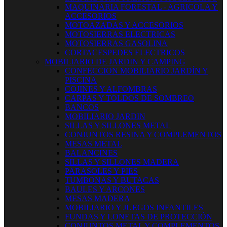
MAQUINARIA FORESTAL - AGRICOLA Y
ACCESORIOS
MOTOAZADAS Y ACCESORIOS
MOTOSIERRAS ELECTRICAS
MOTOSIERRAS GASOLINA
CORTACESPEDES ELECTRICOS
MOBILIARIO DE JARDIN Y CAMPING
CONFECCION MOBILIARIO JARDÍN Y
PISCINA
COJINES Y ALFOMBRAS
CARPAS Y TOLDOS DE SOMBREO
BANCOS
MOBILIARIO JARDIN
SILLAS Y SILLONES METAL
CONJUNTOS RESINA Y COMPLEMENTOS
MESAS METAL
BALANCINES
SILLAS Y SILLONES MADERA
PARASOLES Y PIES
TUMBONAS Y BUTACAS
BAULES Y ARCONES
MESAS MADERA
MOBILIARIO Y JUEGOS INFANTILES
FUNDAS Y LONETAS DE PROTECCIÓN
CONJUNTOS METAL Y COMPLEMENTOS