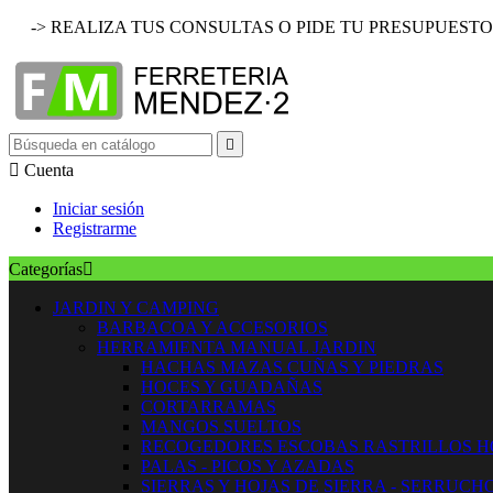
-> REALIZA TUS CONSULTAS O PIDE TU PRESUPUESTO


Cuenta
Iniciar sesión
Registrarme
Categorías

JARDIN Y CAMPING
BARBACOA Y ACCESORIOS
HERRAMIENTA MANUAL JARDIN
HACHAS MAZAS CUÑAS Y PIEDRAS
HOCES Y GUADAÑAS
CORTARRAMAS
MANGOS SUELTOS
RECOGEDORES ESCOBAS RASTRILLOS 
PALAS - PICOS Y AZADAS
SIERRAS Y HOJAS DE SIERRA - SERRUCH