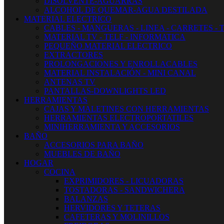
DISOLVENTE-AGUARRAS
ALCOHOL DE QUEMAR-AGUA DESTILADA
MATERIAL ELECTRICO
CABLES - MANGUERAS - LINEA - CARRETES - 
MATERIAL TV - TELF - INFORMATICA
PEQUEÑO MATERIAL ELECTRICO
EXTRACTORES
PROLONGACIONES Y ENROLLACABLES
MATERIAL INSTALACIÓN - MINI CANAL
ANTENAS TV
PANTALLAS-DOWNLIGHTS LED
HERRAMIENTAS
CAJAS Y MALETINES CON HERRAMIENTAS
HERRAMIENTAS ELECTROPORTATILES
MINIHERRAMIENTA Y ACCESORIOS
BAÑO
ACCESORIOS PARA BAÑO
MUEBLES DE BAÑO
HOGAR
COCINA
EXPRIMIDORES - LICUADORAS
TOSTADORAS - SANDWICHERA
BALANZAS
HERVIDORES Y TETERAS
CAFETERAS Y MOLINILLOS