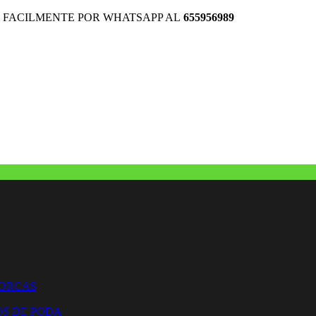
 FACILMENTE POR WHATSAPP AL
655956989
HORCAS
OS DE PODA