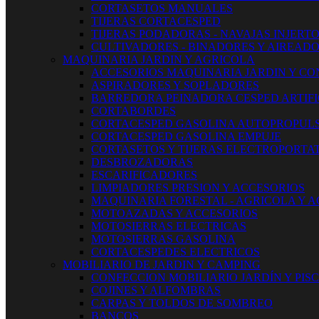
CORTASETOS MANUALES
TIJERAS CORTACESPED
TIJERAS PODADORAS - NAVAJAS INJERT
CULTIVADORES - BINADORES Y AIREAD
MAQUINARIA JARDIN Y AGRICOLA
ACCESORIOS MAQUINARIA JARDIN Y CO
ASPIRADORES Y SOPLADORES
BARREDORA PEINADORA CESPED ARTIFI
CORTABORDES
CORTACESPED GASOLINA AUTOPROPUL
CORTACESPED GASOLINA EMPUJE
CORTASETOS Y TIJERAS ELECTROPORTAT
DESBROZADORAS
ESCARIFICADORES
LIMPIADORES PRESION Y ACCESORIOS
MAQUINARIA FORESTAL - AGRICOLA Y 
MOTOAZADAS Y ACCESORIOS
MOTOSIERRAS ELECTRICAS
MOTOSIERRAS GASOLINA
CORTACESPEDES ELECTRICOS
MOBILIARIO DE JARDIN Y CAMPING
CONFECCION MOBILIARIO JARDÍN Y PIS
COJINES Y ALFOMBRAS
CARPAS Y TOLDOS DE SOMBREO
BANCOS