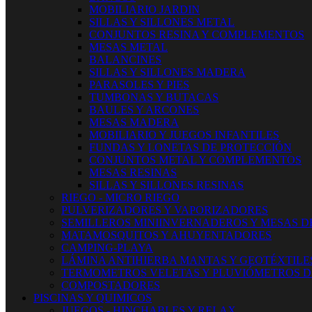
MOBILIARIO JARDIN
SILLAS Y SILLONES METAL
CONJUNTOS RESINA Y COMPLEMENTOS
MESAS METAL
BALANCINES
SILLAS Y SILLONES MADERA
PARASOLES Y PIES
TUMBONAS Y BUTACAS
BAULES Y ARCONES
MESAS MADERA
MOBILIARIO Y JUEGOS INFANTILES
FUNDAS Y LONETAS DE PROTECCIÓN
CONJUNTOS METAL Y COMPLEMENTOS
MESAS RESINAS
SILLAS Y SILLONES RESINAS
RIEGO - MICRO RIEGO
PULVERIZADORES Y VAPORIZADORES
SEMILLEROS MINIINVERNADEROS Y MESAS D
MATAMOSQUITOS Y AHUYENTADORES
CAMPING-PLAYA
LÁMINA ANTIHIERBA MANTAS Y GEOTÉXTILE
TERMOMETROS VELETAS Y PLUVIÓMETROS D
COMPOSTADORES
PISCINAS Y QUIMICOS
JUEGOS - HINCHABLES Y RELAX