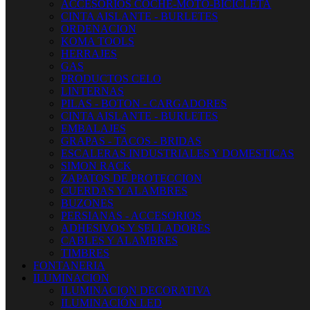
ACCESORIOS COCHE-MOTO-BICICLETA
CINTA AISLANTE - BURLETES
ORDENACION
KOMA TOOLS
HERRAJES
GAS
PRODUCTOS CELO
LINTERNAS
PILAS - BOTON - CARGADORES
CINTA AISLANTE - BURLETES
EMBALAJES
GRAPAS - TACOS - BRIDAS
ESCALERAS INDUSTRIALES Y DOMESTICAS
SIMON RACK
ZAPATOS DE PROTECCION
CUERDAS Y ALAMBRES
BUZONES
PERSIANAS - ACCESORIOS
ADHESIVOS Y SELLADORES
CABLES Y ALAMBRES
TIMBRES
FONTANERIA
ILUMINACION
ILUMINACION DECORATIVA
ILUMINACIÓN LED