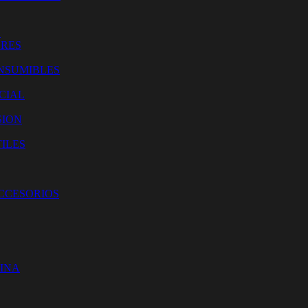
O
ORES
NSUMIBLES
CIAL
SION
ILES
ACCESORIOS
CINA