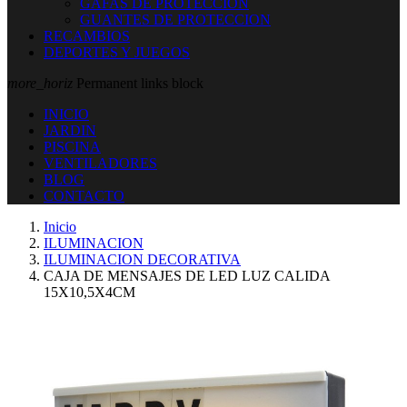
GAFAS DE PROTECCION
GUANTES DE PROTECCION
RECAMBIOS
DEPORTES Y JUEGOS
more_horiz
Permanent links block
INICIO
JARDIN
PISCINA
VENTILADORES
BLOG
CONTACTO
Inicio
ILUMINACION
ILUMINACION DECORATIVA
CAJA DE MENSAJES DE LED LUZ CALIDA
15X10,5X4CM