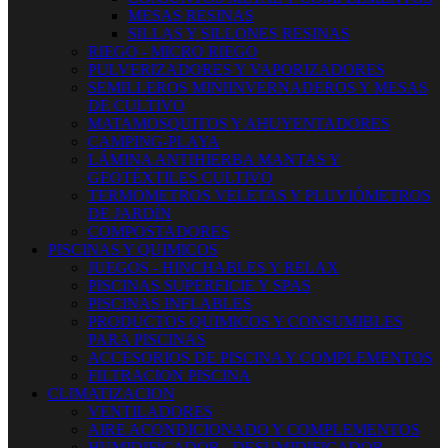
MESAS RESINAS
SILLAS Y SILLONES RESINAS
RIEGO - MICRO RIEGO
PULVERIZADORES Y VAPORIZADORES
SEMILLEROS MINIINVERNADEROS Y MESAS
DE CULTIVO
MATAMOSQUITOS Y AHUYENTADORES
CAMPING-PLAYA
LÁMINA ANTIHIERBA MANTAS Y
GEOTÉXTILES CULTIVO
TERMOMETROS VELETAS Y PLUVIÓMETROS
DE JARDÍN
COMPOSTADORES
PISCINAS Y QUIMICOS
JUEGOS - HINCHABLES Y RELAX
PISCINAS SUPERFICIE Y SPAS
PISCINAS INFLABLES
PRODUCTOS QUIMICOS Y CONSUMIBLES
PARA PISCINAS
ACCESORIOS DE PISCINA Y COMPLEMENTOS
FILTRACION PISCINA
CLIMATIZACION
VENTILADORES
AIRE ACONDICIONADO Y COMPLEMENTOS
HUMIDIFICADOR - DESUMIDIFICADOR -