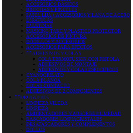
ACCESORIOS BASICOS
BROCHAS Y PINCELES
PAPEL LIJA + ACCESORIOS Y LANA DE ACERO
ESPATULAS
PALETINAS
MASKING TAKE Y PLASTICO PROTECTOR
ACCESORIOS DE PINTURA
RODILLOS Y ACCESORIOS
ACCESORIOS PARA EFECTOS


ADHESIVOS Y COLAS
COLA TERMOFUSION CON PISTOLA
ADHESIVOS DE MONTAJE
ADHESIVOS Y COLAS ESPECIFICOS
CYANOCRILATO
COLA BLANCA
COLAS CONTACTO
ADHESIVOS DE 2 COMPONENTES


DROGUERIA
LIMPIEZA VILEDA
LIMPIEZA
AMBIENTADORES Y ABSORBE HUMEDAD
RASCADORES-LIMPIACRISTALES
DESATASCADORES Y COMPLEMENTOS
ROLLOS