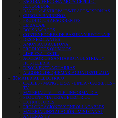
ESCOBA-FREGONA-MOPA-CEPILLO-
RECOGEDOR
BAYETAS-ESTROPAJOS-TRAPOS-ESPONJAS
CUBOS Y BARREÑOS
PRODUCTOS ABSORBENTES
EMBALAJE
BOLSAS-SACOS
CONTENEDORES DE BASURA Y RECICLAJE
DESINFECTANTES
AMONIACO ACETONA
PRODUCTOS QUIMICOS
LIMPIEZA TEXTIL
ACCESORIOS SANITARIO INDUSTRIAL Y
HOSTELERIA
DISOLVENTE-AGUARRAS
ALCOHOL DE QUEMAR-AGUA DESTILADA


MATERIAL ELECTRICO
CABLES - MANGUERAS - LINEA - CARRETES -
TV
MATERIAL TV - TELF - INFORMATICA
PEQUEÑO MATERIAL ELECTRICO
EXTRACTORES
PROLONGACIONES Y ENROLLACABLES
MATERIAL INSTALACIÓN - MINI CANAL
ANTENAS TV