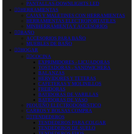
PANTALLAS-DOWNLIGHTS LED


HERRAMIENTAS
CAJAS Y MALETINES CON HERRAMIENTAS
HERRAMIENTAS ELECTROPORTATILES
MINIHERRAMIENTA Y ACCESORIOS


BAÑO
ACCESORIOS PARA BAÑO
MUEBLES DE BAÑO


HOGAR


COCINA
EXPRIMIDORES - LICUADORAS
TOSTADORAS - SANDWICHERA
BALANZAS
HERVIDORES Y TETERAS
CAFETERAS Y MOLINILLOS
FREIDORAS
BATIDORAS DE VARILLAS
BATIDORAS DE VASO
PEQUEÑO ELECTRODOMESTICO
CARROS Y BOLSAS COMPRA


TENDEDEROS
TENDEDEROS PARA COLGAR
TENDEDEROS DE SUELO
TENDEDEROS FIJOS