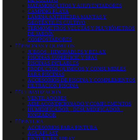
MATAMOSQUITOS Y AHUYENTADORES
CAMPING-PLAYA
LÁMINA ANTIHIERBA MANTAS Y
GEOTÉXTILES CULTIVO
TERMOMETROS VELETAS Y PLUVIÓMETROS
DE JARDÍN
COMPOSTADORES


PISCINAS Y QUIMICOS
JUEGOS - HINCHABLES Y RELAX
PISCINAS SUPERFICIE Y SPAS
PISCINAS INFLABLES
PRODUCTOS QUIMICOS Y CONSUMIBLES
PARA PISCINAS
ACCESORIOS DE PISCINA Y COMPLEMENTOS
FILTRACION PISCINA


CLIMATIZACION
VENTILADORES
AIRE ACONDICIONADO Y COMPLEMENTOS
HUMIDIFICADOR - DESUMIDIFICADOR -
IONIZADOR


PINTURA
ACCESORIOS PARA PINTURA
AGUAPLAST
PINTURA EN SPRAY