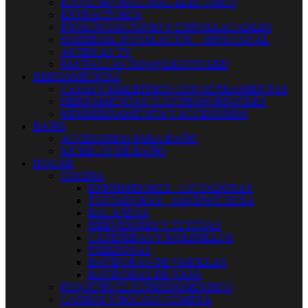
PEQUEÑO MATERIAL ELECTRICO
EXTRACTORES
PROLONGACIONES Y ENROLLACABLES
MATERIAL INSTALACIÓN - MINI CANAL
ANTENAS TV
PANTALLAS-DOWNLIGHTS LED
HERRAMIENTAS
CAJAS Y MALETINES CON HERRAMIENTAS
HERRAMIENTAS ELECTROPORTATILES
MINIHERRAMIENTA Y ACCESORIOS
BAÑO
ACCESORIOS PARA BAÑO
MUEBLES DE BAÑO
HOGAR
COCINA
EXPRIMIDORES - LICUADORAS
TOSTADORAS - SANDWICHERA
BALANZAS
HERVIDORES Y TETERAS
CAFETERAS Y MOLINILLOS
FREIDORAS
BATIDORAS DE VARILLAS
BATIDORAS DE VASO
PEQUEÑO ELECTRODOMESTICO
CARROS Y BOLSAS COMPRA