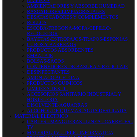
LIMPIEZA
AMBIENTADORES Y ABSORBE HUMEDAD
RASCADORES-LIMPIACRISTALES
DESATASCADORES Y COMPLEMENTOS
ROLLOS
ESCOBA-FREGONA-MOPA-CEPILLO-
RECOGEDOR
BAYETAS-ESTROPAJOS-TRAPOS-ESPONJAS
CUBOS Y BARREÑOS
PRODUCTOS ABSORBENTES
EMBALAJE
BOLSAS-SACOS
CONTENEDORES DE BASURA Y RECICLAJE
DESINFECTANTES
AMONIACO ACETONA
PRODUCTOS QUIMICOS
LIMPIEZA TEXTIL
ACCESORIOS SANITARIO INDUSTRIAL Y
HOSTELERIA
DISOLVENTE-AGUARRAS
ALCOHOL DE QUEMAR-AGUA DESTILADA
MATERIAL ELECTRICO
CABLES - MANGUERAS - LINEA - CARRETES -
TV
MATERIAL TV - TELF - INFORMATICA