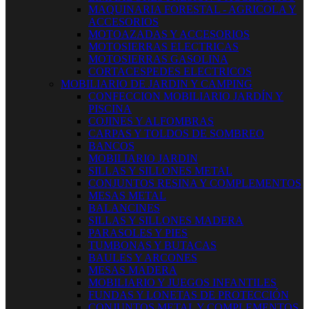
MAQUINARIA FORESTAL - AGRICOLA Y
ACCESORIOS
MOTOAZADAS Y ACCESORIOS
MOTOSIERRAS ELECTRICAS
MOTOSIERRAS GASOLINA
CORTACESPEDES ELECTRICOS
MOBILIARIO DE JARDIN Y CAMPING
CONFECCION MOBILIARIO JARDÍN Y
PISCINA
COJINES Y ALFOMBRAS
CARPAS Y TOLDOS DE SOMBREO
BANCOS
MOBILIARIO JARDIN
SILLAS Y SILLONES METAL
CONJUNTOS RESINA Y COMPLEMENTOS
MESAS METAL
BALANCINES
SILLAS Y SILLONES MADERA
PARASOLES Y PIES
TUMBONAS Y BUTACAS
BAULES Y ARCONES
MESAS MADERA
MOBILIARIO Y JUEGOS INFANTILES
FUNDAS Y LONETAS DE PROTECCIÓN
CONJUNTOS METAL Y COMPLEMENTOS