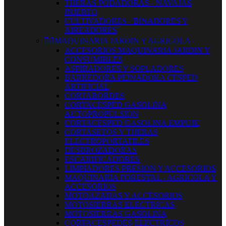
TIJERAS PODADORAS - NAVAJAS
INJERTO
CULTIVADORES - BINADORES Y
AIREADORES


MAQUINARIA JARDIN Y AGRICOLA
ACCESORIOS MAQUINARIA JARDIN Y
CONSUMIBLES
ASPIRADORES Y SOPLADORES
BARREDORA PEINADORA CESPED
ARTIFICIAL
CORTABORDES
CORTACESPED GASOLINA
AUTOPROPULSION
CORTACESPED GASOLINA EMPUJE
CORTASETOS Y TIJERAS
ELECTROPORTATILES
DESBROZADORAS
ESCARIFICADORES
LIMPIADORES PRESION Y ACCESORIOS
MAQUINARIA FORESTAL - AGRICOLA Y
ACCESORIOS
MOTOAZADAS Y ACCESORIOS
MOTOSIERRAS ELECTRICAS
MOTOSIERRAS GASOLINA
CORTACESPEDES ELECTRICOS