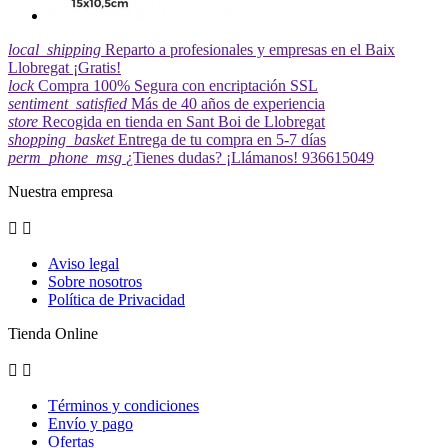
local_shipping
Reparto a profesionales y empresas en el Baix
Llobregat ¡Gratis!
lock
Compra 100% Segura con encriptación SSL
sentiment_satisfied
Más de 40 años de experiencia
store
Recogida en tienda en Sant Boi de Llobregat
shopping_basket
Entrega de tu compra en 5-7 días
perm_phone_msg
¿Tienes dudas? ¡Llámanos! 936615049
Nuestra empresa


Aviso legal
Sobre nosotros
Política de Privacidad
Tienda Online


Términos y condiciones
Envío y pago
Ofertas