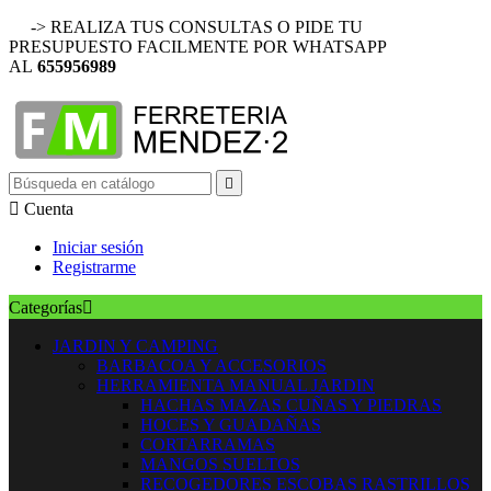
-> REALIZA TUS CONSULTAS O PIDE TU
PRESUPUESTO FACILMENTE POR WHATSAPP
AL
655956989


Cuenta
Iniciar sesión
Registrarme
Categorías

JARDIN Y CAMPING
BARBACOA Y ACCESORIOS
HERRAMIENTA MANUAL JARDIN
HACHAS MAZAS CUÑAS Y PIEDRAS
HOCES Y GUADAÑAS
CORTARRAMAS
MANGOS SUELTOS
RECOGEDORES ESCOBAS RASTRILLOS