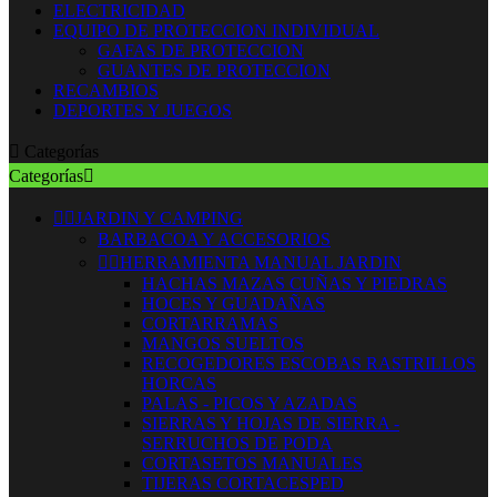
ELECTRICIDAD
EQUIPO DE PROTECCION INDIVIDUAL
GAFAS DE PROTECCION
GUANTES DE PROTECCION
RECAMBIOS
DEPORTES Y JUEGOS

Categorías
Categorías



JARDIN Y CAMPING
BARBACOA Y ACCESORIOS


HERRAMIENTA MANUAL JARDIN
HACHAS MAZAS CUÑAS Y PIEDRAS
HOCES Y GUADAÑAS
CORTARRAMAS
MANGOS SUELTOS
RECOGEDORES ESCOBAS RASTRILLOS
HORCAS
PALAS - PICOS Y AZADAS
SIERRAS Y HOJAS DE SIERRA -
SERRUCHOS DE PODA
CORTASETOS MANUALES
TIJERAS CORTACESPED