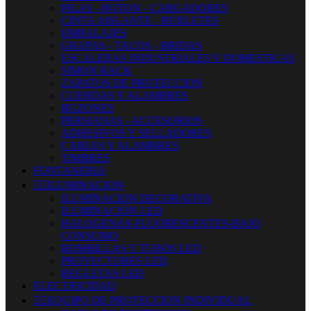
PILAS - BOTON - CARGADORES
CINTA AISLANTE - BURLETES
EMBALAJES
GRAPAS - TACOS - BRIDAS
ESCALERAS INDUSTRIALES Y DOMESTICAS
SIMON RACK
ZAPATOS DE PROTECCION
CUERDAS Y ALAMBRES
BUZONES
PERSIANAS - ACCESORIOS
ADHESIVOS Y SELLADORES
CABLES Y ALAMBRES
TIMBRES
FONTANERIA


ILUMINACION
ILUMINACION DECORATIVA
ILUMINACIÓN LED
HALOGENAS-FLUORESCENTES-BAJO
CONSUMO
BOMBILLAS Y TUBOS LED
PROYECTORES LED
REGLETAS LED
ELECTRICIDAD


EQUIPO DE PROTECCION INDIVIDUAL