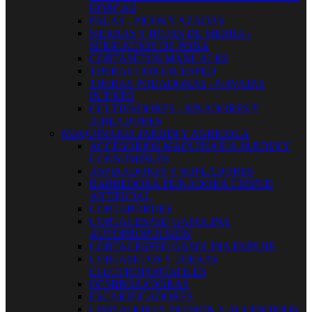
HORCAS
PALAS - PICOS Y AZADAS
SIERRAS Y HOJAS DE SIERRA -
SERRUCHOS DE PODA
CORTASETOS MANUALES
TIJERAS CORTACESPED
TIJERAS PODADORAS - NAVAJAS
INJERTO
CULTIVADORES - BINADORES Y
AIREADORES
MAQUINARIA JARDIN Y AGRICOLA
ACCESORIOS MAQUINARIA JARDIN Y
CONSUMIBLES
ASPIRADORES Y SOPLADORES
BARREDORA PEINADORA CESPED
ARTIFICIAL
CORTABORDES
CORTACESPED GASOLINA
AUTOPROPULSION
CORTACESPED GASOLINA EMPUJE
CORTASETOS Y TIJERAS
ELECTROPORTATILES
DESBROZADORAS
ESCARIFICADORES
LIMPIADORES PRESION Y ACCESORIOS