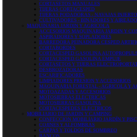
CORTASETOS MANUALES
TIJERAS CORTACESPED
TIJERAS PODADORAS - NAVAJAS INJERT
CULTIVADORES - BINADORES Y AIREAD
MAQUINARIA JARDIN Y AGRICOLA
ACCESORIOS MAQUINARIA JARDIN Y CO
ASPIRADORES Y SOPLADORES
BARREDORA PEINADORA CESPED ARTIFI
CORTABORDES
CORTACESPED GASOLINA AUTOPROPUL
CORTACESPED GASOLINA EMPUJE
CORTASETOS Y TIJERAS ELECTROPORTAT
DESBROZADORAS
ESCARIFICADORES
LIMPIADORES PRESION Y ACCESORIOS
MAQUINARIA FORESTAL - AGRICOLA Y 
MOTOAZADAS Y ACCESORIOS
MOTOSIERRAS ELECTRICAS
MOTOSIERRAS GASOLINA
CORTACESPEDES ELECTRICOS
MOBILIARIO DE JARDIN Y CAMPING
CONFECCION MOBILIARIO JARDÍN Y PIS
COJINES Y ALFOMBRAS
CARPAS Y TOLDOS DE SOMBREO
BANCOS