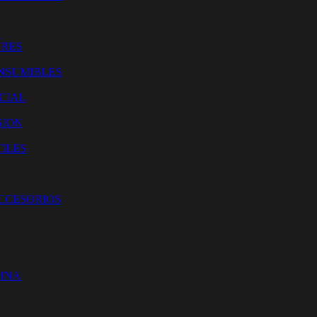
O
ORES
NSUMIBLES
CIAL
SION
ILES
ACCESORIOS
CINA