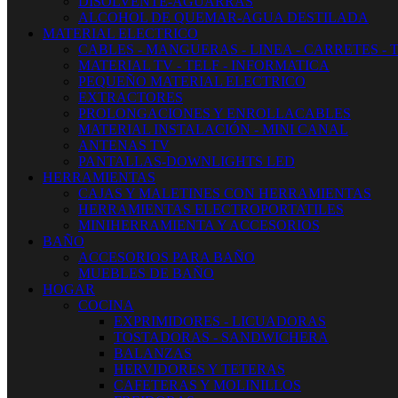
DISOLVENTE-AGUARRAS
ALCOHOL DE QUEMAR-AGUA DESTILADA
MATERIAL ELECTRICO
CABLES - MANGUERAS - LINEA - CARRETES - 
MATERIAL TV - TELF - INFORMATICA
PEQUEÑO MATERIAL ELECTRICO
EXTRACTORES
PROLONGACIONES Y ENROLLACABLES
MATERIAL INSTALACIÓN - MINI CANAL
ANTENAS TV
PANTALLAS-DOWNLIGHTS LED
HERRAMIENTAS
CAJAS Y MALETINES CON HERRAMIENTAS
HERRAMIENTAS ELECTROPORTATILES
MINIHERRAMIENTA Y ACCESORIOS
BAÑO
ACCESORIOS PARA BAÑO
MUEBLES DE BAÑO
HOGAR
COCINA
EXPRIMIDORES - LICUADORAS
TOSTADORAS - SANDWICHERA
BALANZAS
HERVIDORES Y TETERAS
CAFETERAS Y MOLINILLOS