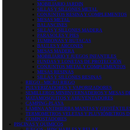
MOBILIARIO JARDIN
SILLAS Y SILLONES METAL
CONJUNTOS RESINA Y COMPLEMENTOS
MESAS METAL
BALANCINES
SILLAS Y SILLONES MADERA
PARASOLES Y PIES
TUMBONAS Y BUTACAS
BAULES Y ARCONES
MESAS MADERA
MOBILIARIO Y JUEGOS INFANTILES
FUNDAS Y LONETAS DE PROTECCIÓN
CONJUNTOS METAL Y COMPLEMENTOS
MESAS RESINAS
SILLAS Y SILLONES RESINAS
RIEGO - MICRO RIEGO
PULVERIZADORES Y VAPORIZADORES
SEMILLEROS MINIINVERNADEROS Y MESAS D
MATAMOSQUITOS Y AHUYENTADORES
CAMPING-PLAYA
LÁMINA ANTIHIERBA MANTAS Y GEOTÉXTILE
TERMOMETROS VELETAS Y PLUVIÓMETROS D
COMPOSTADORES
PISCINAS Y QUIMICOS
JUEGOS - HINCHABLES Y RELAX