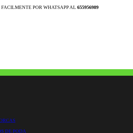
 FACILMENTE POR WHATSAPP AL
655956989
HORCAS
OS DE PODA