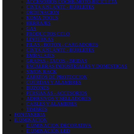
ACCESORIOS COCHE-MOTO-BICICLETA
CINTA AISLANTE - BURLETES
ORDENACION
KOMA TOOLS
HERRAJES
GAS
PRODUCTOS CELO
LINTERNAS
PILAS - BOTON - CARGADORES
CINTA AISLANTE - BURLETES
EMBALAJES
GRAPAS - TACOS - BRIDAS
ESCALERAS INDUSTRIALES Y DOMESTICAS
SIMON RACK
ZAPATOS DE PROTECCION
CUERDAS Y ALAMBRES
BUZONES
PERSIANAS - ACCESORIOS
ADHESIVOS Y SELLADORES
CABLES Y ALAMBRES
TIMBRES
FONTANERIA
ILUMINACION
ILUMINACION DECORATIVA
ILUMINACIÓN LED