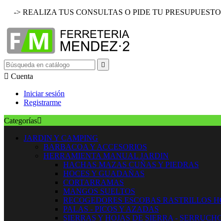
-> REALIZA TUS CONSULTAS O PIDE TU PRESUPUESTO


Cuenta
Iniciar sesión
Registrarme
Categorías

JARDIN Y CAMPING
BARBACOA Y ACCESORIOS
HERRAMIENTA MANUAL JARDIN
HACHAS MAZAS CUÑAS Y PIEDRAS
HOCES Y GUADAÑAS
CORTARRAMAS
MANGOS SUELTOS
RECOGEDORES ESCOBAS RASTRILLOS 
PALAS - PICOS Y AZADAS
SIERRAS Y HOJAS DE SIERRA - SERRUCH