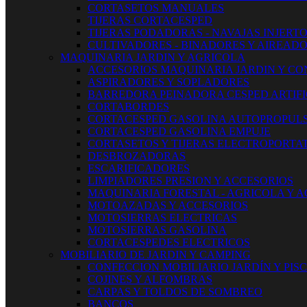
CORTASETOS MANUALES
TIJERAS CORTACESPED
TIJERAS PODADORAS - NAVAJAS INJERT
CULTIVADORES - BINADORES Y AIREAD
MAQUINARIA JARDIN Y AGRICOLA
ACCESORIOS MAQUINARIA JARDIN Y CO
ASPIRADORES Y SOPLADORES
BARREDORA PEINADORA CESPED ARTIFI
CORTABORDES
CORTACESPED GASOLINA AUTOPROPUL
CORTACESPED GASOLINA EMPUJE
CORTASETOS Y TIJERAS ELECTROPORTAT
DESBROZADORAS
ESCARIFICADORES
LIMPIADORES PRESION Y ACCESORIOS
MAQUINARIA FORESTAL - AGRICOLA Y 
MOTOAZADAS Y ACCESORIOS
MOTOSIERRAS ELECTRICAS
MOTOSIERRAS GASOLINA
CORTACESPEDES ELECTRICOS
MOBILIARIO DE JARDIN Y CAMPING
CONFECCION MOBILIARIO JARDÍN Y PIS
COJINES Y ALFOMBRAS
CARPAS Y TOLDOS DE SOMBREO
BANCOS