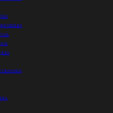
O
ORES
NSUMIBLES
CIAL
SION
ILES
ACCESORIOS
CINA