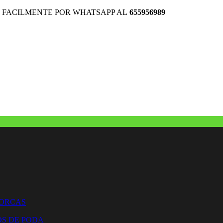
 FACILMENTE POR WHATSAPP AL
655956989
HORCAS
OS DE PODA