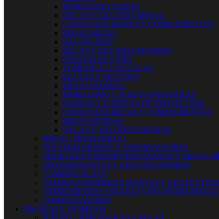
MOBILIARIO JARDIN
SILLAS Y SILLONES METAL
CONJUNTOS RESINA Y COMPLEMENTOS
MESAS METAL
BALANCINES
SILLAS Y SILLONES MADERA
PARASOLES Y PIES
TUMBONAS Y BUTACAS
BAULES Y ARCONES
MESAS MADERA
MOBILIARIO Y JUEGOS INFANTILES
FUNDAS Y LONETAS DE PROTECCIÓN
CONJUNTOS METAL Y COMPLEMENTOS
MESAS RESINAS
SILLAS Y SILLONES RESINAS
RIEGO - MICRO RIEGO
PULVERIZADORES Y VAPORIZADORES
SEMILLEROS MINIINVERNADEROS Y MESAS D
MATAMOSQUITOS Y AHUYENTADORES
CAMPING-PLAYA
LÁMINA ANTIHIERBA MANTAS Y GEOTÉXTILE
TERMOMETROS VELETAS Y PLUVIÓMETROS D
COMPOSTADORES
PISCINAS Y QUIMICOS
JUEGOS - HINCHABLES Y RELAX