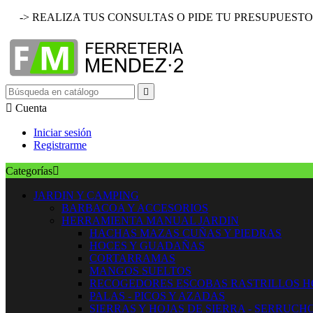
-> REALIZA TUS CONSULTAS O PIDE TU PRESUPUESTO


Cuenta
Iniciar sesión
Registrarme
Categorías

JARDIN Y CAMPING
BARBACOA Y ACCESORIOS
HERRAMIENTA MANUAL JARDIN
HACHAS MAZAS CUÑAS Y PIEDRAS
HOCES Y GUADAÑAS
CORTARRAMAS
MANGOS SUELTOS
RECOGEDORES ESCOBAS RASTRILLOS 
PALAS - PICOS Y AZADAS
SIERRAS Y HOJAS DE SIERRA - SERRUCH