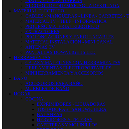
DISOLVENTE-AGUARRAS
ALCOHOL DE QUEMAR-AGUA DESTILADA
MATERIAL ELECTRICO
CABLES - MANGUERAS - LINEA - CARRETES - 
MATERIAL TV - TELF - INFORMATICA
PEQUEÑO MATERIAL ELECTRICO
EXTRACTORES
PROLONGACIONES Y ENROLLACABLES
MATERIAL INSTALACIÓN - MINI CANAL
ANTENAS TV
PANTALLAS-DOWNLIGHTS LED
HERRAMIENTAS
CAJAS Y MALETINES CON HERRAMIENTAS
HERRAMIENTAS ELECTROPORTATILES
MINIHERRAMIENTA Y ACCESORIOS
BAÑO
ACCESORIOS PARA BAÑO
MUEBLES DE BAÑO
HOGAR
COCINA
EXPRIMIDORES - LICUADORAS
TOSTADORAS - SANDWICHERA
BALANZAS
HERVIDORES Y TETERAS
CAFETERAS Y MOLINILLOS