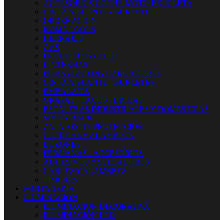
ACCESORIOS COCHE-MOTO-BICICLETA
CINTA AISLANTE - BURLETES
ORDENACION
KOMA TOOLS
HERRAJES
GAS
PRODUCTOS CELO
LINTERNAS
PILAS - BOTON - CARGADORES
CINTA AISLANTE - BURLETES
EMBALAJES
GRAPAS - TACOS - BRIDAS
ESCALERAS INDUSTRIALES Y DOMESTICAS
SIMON RACK
ZAPATOS DE PROTECCION
CUERDAS Y ALAMBRES
BUZONES
PERSIANAS - ACCESORIOS
ADHESIVOS Y SELLADORES
CABLES Y ALAMBRES
TIMBRES
FONTANERIA
ILUMINACION
ILUMINACION DECORATIVA
ILUMINACIÓN LED