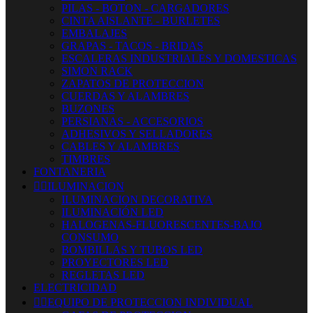
PILAS - BOTON - CARGADORES
CINTA AISLANTE - BURLETES
EMBALAJES
GRAPAS - TACOS - BRIDAS
ESCALERAS INDUSTRIALES Y DOMESTICAS
SIMON RACK
ZAPATOS DE PROTECCION
CUERDAS Y ALAMBRES
BUZONES
PERSIANAS - ACCESORIOS
ADHESIVOS Y SELLADORES
CABLES Y ALAMBRES
TIMBRES
FONTANERIA


ILUMINACION
ILUMINACION DECORATIVA
ILUMINACIÓN LED
HALOGENAS-FLUORESCENTES-BAJO
CONSUMO
BOMBILLAS Y TUBOS LED
PROYECTORES LED
REGLETAS LED
ELECTRICIDAD


EQUIPO DE PROTECCION INDIVIDUAL