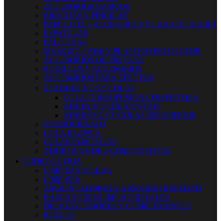
ACCESORIOS BASICOS
BROCHAS Y PINCELES
PAPEL LIJA + ACCESORIOS Y LANA DE ACERO
ESPATULAS
PALETINAS
MASKING TAKE Y PLASTICO PROTECTOR
ACCESORIOS DE PINTURA
RODILLOS Y ACCESORIOS
ACCESORIOS PARA EFECTOS


ADHESIVOS Y COLAS
COLA TERMOFUSION CON PISTOLA
ADHESIVOS DE MONTAJE
ADHESIVOS Y COLAS ESPECIFICOS
CYANOCRILATO
COLA BLANCA
COLAS CONTACTO
ADHESIVOS DE 2 COMPONENTES


DROGUERIA
LIMPIEZA VILEDA
LIMPIEZA
AMBIENTADORES Y ABSORBE HUMEDAD
RASCADORES-LIMPIACRISTALES
DESATASCADORES Y COMPLEMENTOS
ROLLOS