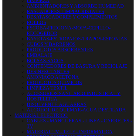
LIMPIEZA
AMBIENTADORES Y ABSORBE HUMEDAD
RASCADORES-LIMPIACRISTALES
DESATASCADORES Y COMPLEMENTOS
ROLLOS
ESCOBA-FREGONA-MOPA-CEPILLO-
RECOGEDOR
BAYETAS-ESTROPAJOS-TRAPOS-ESPONJAS
CUBOS Y BARREÑOS
PRODUCTOS ABSORBENTES
EMBALAJE
BOLSAS-SACOS
CONTENEDORES DE BASURA Y RECICLAJE
DESINFECTANTES
AMONIACO ACETONA
PRODUCTOS QUIMICOS
LIMPIEZA TEXTIL
ACCESORIOS SANITARIO INDUSTRIAL Y
HOSTELERIA
DISOLVENTE-AGUARRAS
ALCOHOL DE QUEMAR-AGUA DESTILADA
MATERIAL ELECTRICO
CABLES - MANGUERAS - LINEA - CARRETES -
TV
MATERIAL TV - TELF - INFORMATICA