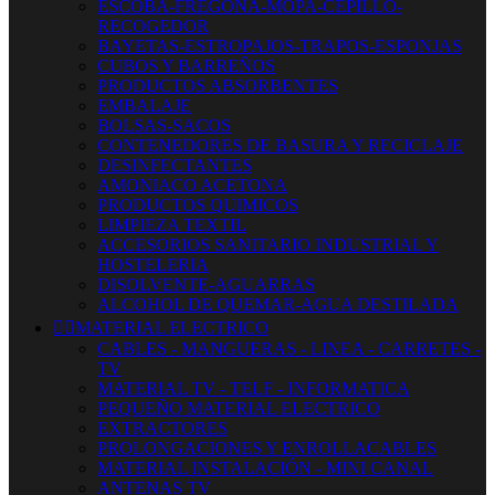
ESCOBA-FREGONA-MOPA-CEPILLO-
RECOGEDOR
BAYETAS-ESTROPAJOS-TRAPOS-ESPONJAS
CUBOS Y BARREÑOS
PRODUCTOS ABSORBENTES
EMBALAJE
BOLSAS-SACOS
CONTENEDORES DE BASURA Y RECICLAJE
DESINFECTANTES
AMONIACO ACETONA
PRODUCTOS QUIMICOS
LIMPIEZA TEXTIL
ACCESORIOS SANITARIO INDUSTRIAL Y
HOSTELERIA
DISOLVENTE-AGUARRAS
ALCOHOL DE QUEMAR-AGUA DESTILADA


MATERIAL ELECTRICO
CABLES - MANGUERAS - LINEA - CARRETES -
TV
MATERIAL TV - TELF - INFORMATICA
PEQUEÑO MATERIAL ELECTRICO
EXTRACTORES
PROLONGACIONES Y ENROLLACABLES
MATERIAL INSTALACIÓN - MINI CANAL
ANTENAS TV