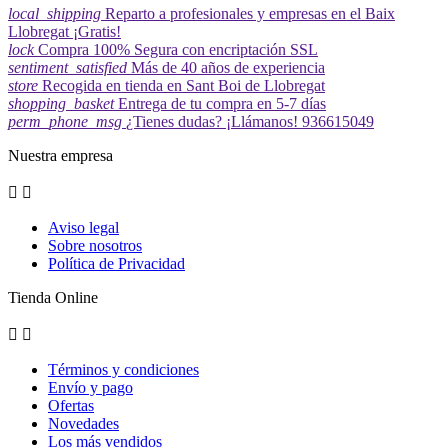
local_shipping
Reparto a profesionales y empresas en el Baix
Llobregat ¡Gratis!
lock
Compra 100% Segura con encriptación SSL
sentiment_satisfied
Más de 40 años de experiencia
store
Recogida en tienda en Sant Boi de Llobregat
shopping_basket
Entrega de tu compra en 5-7 días
perm_phone_msg
¿Tienes dudas? ¡Llámanos! 936615049
Nuestra empresa


Aviso legal
Sobre nosotros
Política de Privacidad
Tienda Online


Términos y condiciones
Envío y pago
Ofertas
Novedades
Los más vendidos