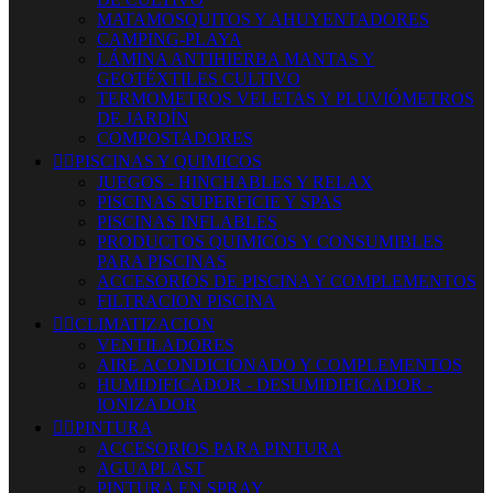
MATAMOSQUITOS Y AHUYENTADORES
CAMPING-PLAYA
LÁMINA ANTIHIERBA MANTAS Y
GEOTÉXTILES CULTIVO
TERMOMETROS VELETAS Y PLUVIÓMETROS
DE JARDÍN
COMPOSTADORES


PISCINAS Y QUIMICOS
JUEGOS - HINCHABLES Y RELAX
PISCINAS SUPERFICIE Y SPAS
PISCINAS INFLABLES
PRODUCTOS QUIMICOS Y CONSUMIBLES
PARA PISCINAS
ACCESORIOS DE PISCINA Y COMPLEMENTOS
FILTRACION PISCINA


CLIMATIZACION
VENTILADORES
AIRE ACONDICIONADO Y COMPLEMENTOS
HUMIDIFICADOR - DESUMIDIFICADOR -
IONIZADOR


PINTURA
ACCESORIOS PARA PINTURA
AGUAPLAST
PINTURA EN SPRAY