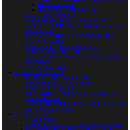
MESAS RESINAS
SILLAS Y SILLONES RESINAS
RIEGO - MICRO RIEGO
PULVERIZADORES Y VAPORIZADORES
SEMILLEROS MINIINVERNADEROS Y MESAS
DE CULTIVO
MATAMOSQUITOS Y AHUYENTADORES
CAMPING-PLAYA
LÁMINA ANTIHIERBA MANTAS Y
GEOTÉXTILES CULTIVO
TERMOMETROS VELETAS Y PLUVIÓMETROS
DE JARDÍN
COMPOSTADORES
PISCINAS Y QUIMICOS
JUEGOS - HINCHABLES Y RELAX
PISCINAS SUPERFICIE Y SPAS
PISCINAS INFLABLES
PRODUCTOS QUIMICOS Y CONSUMIBLES
PARA PISCINAS
ACCESORIOS DE PISCINA Y COMPLEMENTOS
FILTRACION PISCINA
CLIMATIZACION
VENTILADORES
AIRE ACONDICIONADO Y COMPLEMENTOS
HUMIDIFICADOR - DESUMIDIFICADOR -