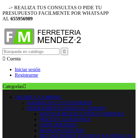
-> REALIZA TUS CONSULTAS O PIDE TU
PRESUPUESTO FACILMENTE POR WHATSAPP
AL
655956989


Cuenta
Iniciar sesión
Registrarme
Categorías

JARDIN Y CAMPING
BARBACOA Y ACCESORIOS
HERRAMIENTA MANUAL JARDIN
HACHAS MAZAS CUÑAS Y PIEDRAS
HOCES Y GUADAÑAS
CORTARRAMAS
MANGOS SUELTOS
RECOGEDORES ESCOBAS RASTRILLOS