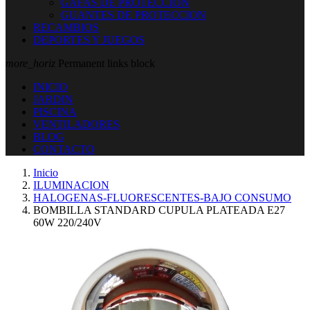
GAFAS DE PROTECCION
GUANTES DE PROTECCION
RECAMBIOS
DEPORTES Y JUEGOS
more_horiz
Permanent links block
INICIO
JARDIN
PISCINA
VENTILADORES
BLOG
CONTACTO
Inicio
ILUMINACION
HALOGENAS-FLUORESCENTES-BAJO CONSUMO
BOMBILLA STANDARD CUPULA PLATEADA E27
60W 220/240V