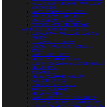
MAQUINARIA FORESTAL - AGRICOLA Y
ACCESORIOS
MOTOAZADAS Y ACCESORIOS
MOTOSIERRAS ELECTRICAS
MOTOSIERRAS GASOLINA
CORTACESPEDES ELECTRICOS
MOBILIARIO DE JARDIN Y CAMPING
CONFECCION MOBILIARIO JARDÍN Y
PISCINA
COJINES Y ALFOMBRAS
CARPAS Y TOLDOS DE SOMBREO
BANCOS
MOBILIARIO JARDIN
SILLAS Y SILLONES METAL
CONJUNTOS RESINA Y COMPLEMENTOS
MESAS METAL
BALANCINES
SILLAS Y SILLONES MADERA
PARASOLES Y PIES
TUMBONAS Y BUTACAS
BAULES Y ARCONES
MESAS MADERA
MOBILIARIO Y JUEGOS INFANTILES
FUNDAS Y LONETAS DE PROTECCIÓN
CONJUNTOS METAL Y COMPLEMENTOS