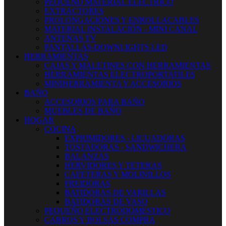
PEQUEÑO MATERIAL ELECTRICO
EXTRACTORES
PROLONGACIONES Y ENROLLACABLES
MATERIAL INSTALACIÓN - MINI CANAL
ANTENAS TV
PANTALLAS-DOWNLIGHTS LED
HERRAMIENTAS
CAJAS Y MALETINES CON HERRAMIENTAS
HERRAMIENTAS ELECTROPORTATILES
MINIHERRAMIENTA Y ACCESORIOS
BAÑO
ACCESORIOS PARA BAÑO
MUEBLES DE BAÑO
HOGAR
COCINA
EXPRIMIDORES - LICUADORAS
TOSTADORAS - SANDWICHERA
BALANZAS
HERVIDORES Y TETERAS
CAFETERAS Y MOLINILLOS
FREIDORAS
BATIDORAS DE VARILLAS
BATIDORAS DE VASO
PEQUEÑO ELECTRODOMESTICO
CARROS Y BOLSAS COMPRA