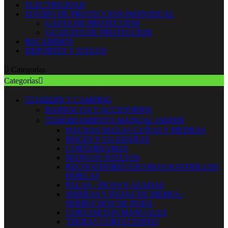
ELECTRICIDAD
EQUIPO DE PROTECCION INDIVIDUAL
GAFAS DE PROTECCION
GUANTES DE PROTECCION
RECAMBIOS
DEPORTES Y JUEGOS

Categorías
Categorías



JARDIN Y CAMPING
BARBACOA Y ACCESORIOS


HERRAMIENTA MANUAL JARDIN
HACHAS MAZAS CUÑAS Y PIEDRAS
HOCES Y GUADAÑAS
CORTARRAMAS
MANGOS SUELTOS
RECOGEDORES ESCOBAS RASTRILLOS
HORCAS
PALAS - PICOS Y AZADAS
SIERRAS Y HOJAS DE SIERRA -
SERRUCHOS DE PODA
CORTASETOS MANUALES
TIJERAS CORTACESPED