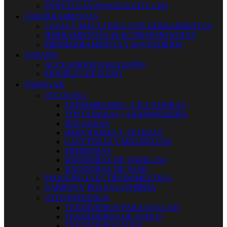
PANTALLAS-DOWNLIGHTS LED


HERRAMIENTAS
CAJAS Y MALETINES CON HERRAMIENTAS
HERRAMIENTAS ELECTROPORTATILES
MINIHERRAMIENTA Y ACCESORIOS


BAÑO
ACCESORIOS PARA BAÑO
MUEBLES DE BAÑO


HOGAR


COCINA
EXPRIMIDORES - LICUADORAS
TOSTADORAS - SANDWICHERA
BALANZAS
HERVIDORES Y TETERAS
CAFETERAS Y MOLINILLOS
FREIDORAS
BATIDORAS DE VARILLAS
BATIDORAS DE VASO
PEQUEÑO ELECTRODOMESTICO
CARROS Y BOLSAS COMPRA


TENDEDEROS
TENDEDEROS PARA COLGAR
TENDEDEROS DE SUELO
TENDEDEROS FIJOS