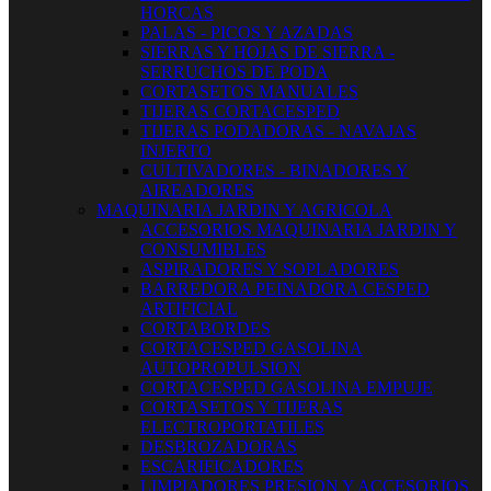
HORCAS
PALAS - PICOS Y AZADAS
SIERRAS Y HOJAS DE SIERRA -
SERRUCHOS DE PODA
CORTASETOS MANUALES
TIJERAS CORTACESPED
TIJERAS PODADORAS - NAVAJAS
INJERTO
CULTIVADORES - BINADORES Y
AIREADORES
MAQUINARIA JARDIN Y AGRICOLA
ACCESORIOS MAQUINARIA JARDIN Y
CONSUMIBLES
ASPIRADORES Y SOPLADORES
BARREDORA PEINADORA CESPED
ARTIFICIAL
CORTABORDES
CORTACESPED GASOLINA
AUTOPROPULSION
CORTACESPED GASOLINA EMPUJE
CORTASETOS Y TIJERAS
ELECTROPORTATILES
DESBROZADORAS
ESCARIFICADORES
LIMPIADORES PRESION Y ACCESORIOS