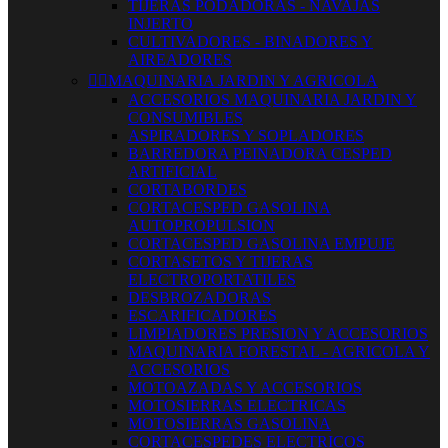
TIJERAS PODADORAS - NAVAJAS
INJERTO
CULTIVADORES - BINADORES Y
AIREADORES


MAQUINARIA JARDIN Y AGRICOLA
ACCESORIOS MAQUINARIA JARDIN Y
CONSUMIBLES
ASPIRADORES Y SOPLADORES
BARREDORA PEINADORA CESPED
ARTIFICIAL
CORTABORDES
CORTACESPED GASOLINA
AUTOPROPULSION
CORTACESPED GASOLINA EMPUJE
CORTASETOS Y TIJERAS
ELECTROPORTATILES
DESBROZADORAS
ESCARIFICADORES
LIMPIADORES PRESION Y ACCESORIOS
MAQUINARIA FORESTAL - AGRICOLA Y
ACCESORIOS
MOTOAZADAS Y ACCESORIOS
MOTOSIERRAS ELECTRICAS
MOTOSIERRAS GASOLINA
CORTACESPEDES ELECTRICOS