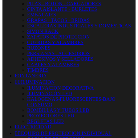
PILAS - BOTON - CARGADORES
CINTA AISLANTE - BURLETES
EMBALAJES
GRAPAS - TACOS - BRIDAS
ESCALERAS INDUSTRIALES Y DOMESTICAS
SIMON RACK
ZAPATOS DE PROTECCION
CUERDAS Y ALAMBRES
BUZONES
PERSIANAS - ACCESORIOS
ADHESIVOS Y SELLADORES
CABLES Y ALAMBRES
TIMBRES
FONTANERIA


ILUMINACION
ILUMINACION DECORATIVA
ILUMINACIÓN LED
HALOGENAS-FLUORESCENTES-BAJO
CONSUMO
BOMBILLAS Y TUBOS LED
PROYECTORES LED
REGLETAS LED
ELECTRICIDAD


EQUIPO DE PROTECCION INDIVIDUAL