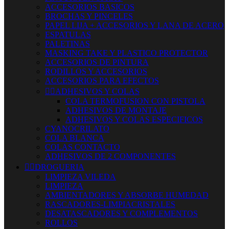
ACCESORIOS BASICOS
BROCHAS Y PINCELES
PAPEL LIJA + ACCESORIOS Y LANA DE ACERO
ESPATULAS
PALETINAS
MASKING TAKE Y PLASTICO PROTECTOR
ACCESORIOS DE PINTURA
RODILLOS Y ACCESORIOS
ACCESORIOS PARA EFECTOS


ADHESIVOS Y COLAS
COLA TERMOFUSION CON PISTOLA
ADHESIVOS DE MONTAJE
ADHESIVOS Y COLAS ESPECIFICOS
CYANOCRILATO
COLA BLANCA
COLAS CONTACTO
ADHESIVOS DE 2 COMPONENTES


DROGUERIA
LIMPIEZA VILEDA
LIMPIEZA
AMBIENTADORES Y ABSORBE HUMEDAD
RASCADORES-LIMPIACRISTALES
DESATASCADORES Y COMPLEMENTOS
ROLLOS