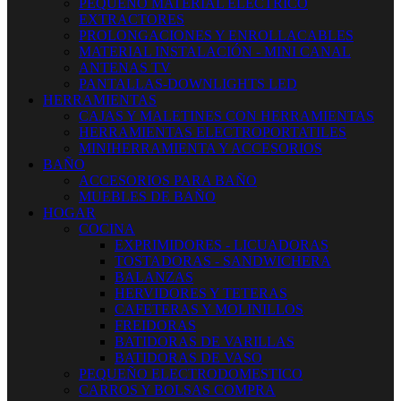
PEQUEÑO MATERIAL ELECTRICO
EXTRACTORES
PROLONGACIONES Y ENROLLACABLES
MATERIAL INSTALACIÓN - MINI CANAL
ANTENAS TV
PANTALLAS-DOWNLIGHTS LED
HERRAMIENTAS
CAJAS Y MALETINES CON HERRAMIENTAS
HERRAMIENTAS ELECTROPORTATILES
MINIHERRAMIENTA Y ACCESORIOS
BAÑO
ACCESORIOS PARA BAÑO
MUEBLES DE BAÑO
HOGAR
COCINA
EXPRIMIDORES - LICUADORAS
TOSTADORAS - SANDWICHERA
BALANZAS
HERVIDORES Y TETERAS
CAFETERAS Y MOLINILLOS
FREIDORAS
BATIDORAS DE VARILLAS
BATIDORAS DE VASO
PEQUEÑO ELECTRODOMESTICO
CARROS Y BOLSAS COMPRA