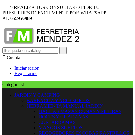
-> REALIZA TUS CONSULTAS O PIDE TU
PRESUPUESTO FACILMENTE POR WHATSAPP
AL
655956989


Cuenta
Iniciar sesión
Registrarme
Categorías

JARDIN Y CAMPING
BARBACOA Y ACCESORIOS
HERRAMIENTA MANUAL JARDIN
HACHAS MAZAS CUÑAS Y PIEDRAS
HOCES Y GUADAÑAS
CORTARRAMAS
MANGOS SUELTOS
RECOGEDORES ESCOBAS RASTRILLOS