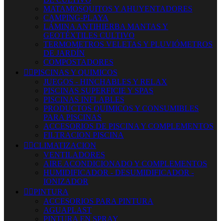
MATAMOSQUITOS Y AHUYENTADORES
CAMPING-PLAYA
LÁMINA ANTIHIERBA MANTAS Y
GEOTÉXTILES CULTIVO
TERMOMETROS VELETAS Y PLUVIÓMETROS
DE JARDÍN
COMPOSTADORES


PISCINAS Y QUIMICOS
JUEGOS - HINCHABLES Y RELAX
PISCINAS SUPERFICIE Y SPAS
PISCINAS INFLABLES
PRODUCTOS QUIMICOS Y CONSUMIBLES
PARA PISCINAS
ACCESORIOS DE PISCINA Y COMPLEMENTOS
FILTRACION PISCINA


CLIMATIZACION
VENTILADORES
AIRE ACONDICIONADO Y COMPLEMENTOS
HUMIDIFICADOR - DESUMIDIFICADOR -
IONIZADOR


PINTURA
ACCESORIOS PARA PINTURA
AGUAPLAST
PINTURA EN SPRAY