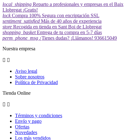
local_shipping
Reparto a profesionales y empresas en el Baix
Llobregat ¡Gratis!
lock
Compra 100% Segura con encriptación SSL
sentiment_satisfied
Más de 40 años de experiencia
store
Recogida en tienda en Sant Boi de Llobregat
shopping_basket
Entrega de tu compra en 5-7 días
perm_phone_msg
¿Tienes dudas? ¡Llámanos! 936615049
Nuestra empresa


Aviso legal
Sobre nosotros
Política de Privacidad
Tienda Online


Términos y condiciones
Envío y pago
Ofertas
Novedades
Los más vendidos