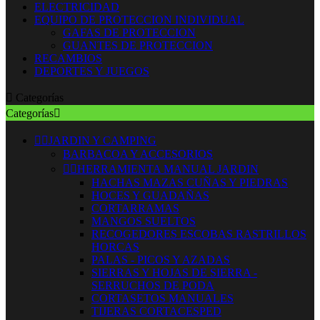
ELECTRICIDAD
EQUIPO DE PROTECCION INDIVIDUAL
GAFAS DE PROTECCION
GUANTES DE PROTECCION
RECAMBIOS
DEPORTES Y JUEGOS

Categorías
Categorías



JARDIN Y CAMPING
BARBACOA Y ACCESORIOS


HERRAMIENTA MANUAL JARDIN
HACHAS MAZAS CUÑAS Y PIEDRAS
HOCES Y GUADAÑAS
CORTARRAMAS
MANGOS SUELTOS
RECOGEDORES ESCOBAS RASTRILLOS
HORCAS
PALAS - PICOS Y AZADAS
SIERRAS Y HOJAS DE SIERRA -
SERRUCHOS DE PODA
CORTASETOS MANUALES
TIJERAS CORTACESPED