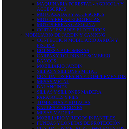
MAQUINARIA FORESTAL - AGRICOLA Y
ACCESORIOS
MOTOAZADAS Y ACCESORIOS
MOTOSIERRAS ELECTRICAS
MOTOSIERRAS GASOLINA
CORTACESPEDES ELECTRICOS
MOBILIARIO DE JARDIN Y CAMPING
CONFECCION MOBILIARIO JARDÍN Y
PISCINA
COJINES Y ALFOMBRAS
CARPAS Y TOLDOS DE SOMBREO
BANCOS
MOBILIARIO JARDIN
SILLAS Y SILLONES METAL
CONJUNTOS RESINA Y COMPLEMENTOS
MESAS METAL
BALANCINES
SILLAS Y SILLONES MADERA
PARASOLES Y PIES
TUMBONAS Y BUTACAS
BAULES Y ARCONES
MESAS MADERA
MOBILIARIO Y JUEGOS INFANTILES
FUNDAS Y LONETAS DE PROTECCIÓN
CONJUNTOS METAL Y COMPLEMENTOS