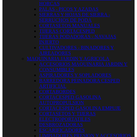
HORCAS
PALAS - PICOS Y AZADAS
SIERRAS Y HOJAS DE SIERRA -
SERRUCHOS DE PODA
CORTASETOS MANUALES
TIJERAS CORTACESPED
TIJERAS PODADORAS - NAVAJAS
INJERTO
CULTIVADORES - BINADORES Y
AIREADORES
MAQUINARIA JARDIN Y AGRICOLA
ACCESORIOS MAQUINARIA JARDIN Y
CONSUMIBLES
ASPIRADORES Y SOPLADORES
BARREDORA PEINADORA CESPED
ARTIFICIAL
CORTABORDES
CORTACESPED GASOLINA
AUTOPROPULSION
CORTACESPED GASOLINA EMPUJE
CORTASETOS Y TIJERAS
ELECTROPORTATILES
DESBROZADORAS
ESCARIFICADORES
LIMPIADORES PRESION Y ACCESORIOS