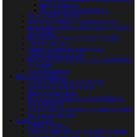
MESAS RESINAS
SILLAS Y SILLONES RESINAS
RIEGO - MICRO RIEGO
PULVERIZADORES Y VAPORIZADORES
SEMILLEROS MINIINVERNADEROS Y MESAS
DE CULTIVO
MATAMOSQUITOS Y AHUYENTADORES
CAMPING-PLAYA
LÁMINA ANTIHIERBA MANTAS Y
GEOTÉXTILES CULTIVO
TERMOMETROS VELETAS Y PLUVIÓMETROS
DE JARDÍN
COMPOSTADORES
PISCINAS Y QUIMICOS
JUEGOS - HINCHABLES Y RELAX
PISCINAS SUPERFICIE Y SPAS
PISCINAS INFLABLES
PRODUCTOS QUIMICOS Y CONSUMIBLES
PARA PISCINAS
ACCESORIOS DE PISCINA Y COMPLEMENTOS
FILTRACION PISCINA
CLIMATIZACION
VENTILADORES
AIRE ACONDICIONADO Y COMPLEMENTOS
HUMIDIFICADOR - DESUMIDIFICADOR -