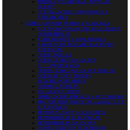
TIJERAS PODADORAS - NAVAJAS
INJERTO
CULTIVADORES - BINADORES Y
AIREADORES


MAQUINARIA JARDIN Y AGRICOLA
ACCESORIOS MAQUINARIA JARDIN Y
CONSUMIBLES
ASPIRADORES Y SOPLADORES
BARREDORA PEINADORA CESPED
ARTIFICIAL
CORTABORDES
CORTACESPED GASOLINA
AUTOPROPULSION
CORTACESPED GASOLINA EMPUJE
CORTASETOS Y TIJERAS
ELECTROPORTATILES
DESBROZADORAS
ESCARIFICADORES
LIMPIADORES PRESION Y ACCESORIOS
MAQUINARIA FORESTAL - AGRICOLA Y
ACCESORIOS
MOTOAZADAS Y ACCESORIOS
MOTOSIERRAS ELECTRICAS
MOTOSIERRAS GASOLINA
CORTACESPEDES ELECTRICOS