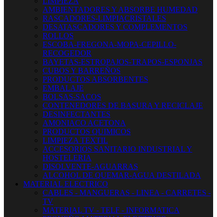
LIMPIEZA
AMBIENTADORES Y ABSORBE HUMEDAD
RASCADORES-LIMPIACRISTALES
DESATASCADORES Y COMPLEMENTOS
ROLLOS
ESCOBA-FREGONA-MOPA-CEPILLO-
RECOGEDOR
BAYETAS-ESTROPAJOS-TRAPOS-ESPONJAS
CUBOS Y BARREÑOS
PRODUCTOS ABSORBENTES
EMBALAJE
BOLSAS-SACOS
CONTENEDORES DE BASURA Y RECICLAJE
DESINFECTANTES
AMONIACO ACETONA
PRODUCTOS QUIMICOS
LIMPIEZA TEXTIL
ACCESORIOS SANITARIO INDUSTRIAL Y
HOSTELERIA
DISOLVENTE-AGUARRAS
ALCOHOL DE QUEMAR-AGUA DESTILADA
MATERIAL ELECTRICO
CABLES - MANGUERAS - LINEA - CARRETES -
TV
MATERIAL TV - TELF - INFORMATICA