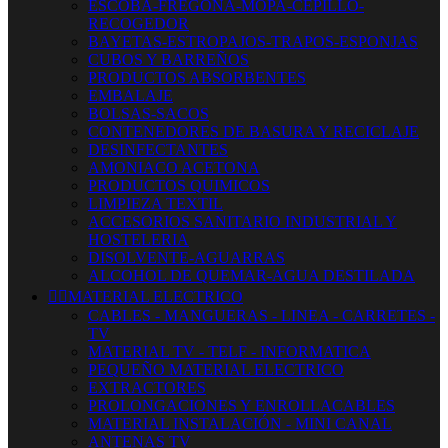
ESCOBA-FREGONA-MOPA-CEPILLO-
RECOGEDOR
BAYETAS-ESTROPAJOS-TRAPOS-ESPONJAS
CUBOS Y BARREÑOS
PRODUCTOS ABSORBENTES
EMBALAJE
BOLSAS-SACOS
CONTENEDORES DE BASURA Y RECICLAJE
DESINFECTANTES
AMONIACO ACETONA
PRODUCTOS QUIMICOS
LIMPIEZA TEXTIL
ACCESORIOS SANITARIO INDUSTRIAL Y
HOSTELERIA
DISOLVENTE-AGUARRAS
ALCOHOL DE QUEMAR-AGUA DESTILADA


MATERIAL ELECTRICO
CABLES - MANGUERAS - LINEA - CARRETES -
TV
MATERIAL TV - TELF - INFORMATICA
PEQUEÑO MATERIAL ELECTRICO
EXTRACTORES
PROLONGACIONES Y ENROLLACABLES
MATERIAL INSTALACIÓN - MINI CANAL
ANTENAS TV