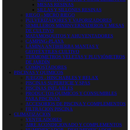
MESAS RESINAS
SILLAS Y SILLONES RESINAS
RIEGO - MICRO RIEGO
PULVERIZADORES Y VAPORIZADORES
SEMILLEROS MINIINVERNADEROS Y MESAS
DE CULTIVO
MATAMOSQUITOS Y AHUYENTADORES
CAMPING-PLAYA
LÁMINA ANTIHIERBA MANTAS Y
GEOTÉXTILES CULTIVO
TERMOMETROS VELETAS Y PLUVIÓMETROS
DE JARDÍN
COMPOSTADORES
PISCINAS Y QUIMICOS
JUEGOS - HINCHABLES Y RELAX
PISCINAS SUPERFICIE Y SPAS
PISCINAS INFLABLES
PRODUCTOS QUIMICOS Y CONSUMIBLES
PARA PISCINAS
ACCESORIOS DE PISCINA Y COMPLEMENTOS
FILTRACION PISCINA
CLIMATIZACION
VENTILADORES
AIRE ACONDICIONADO Y COMPLEMENTOS
HUMIDIFICADOR - DESUMIDIFICADOR -