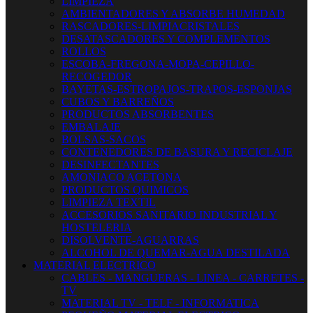
LIMPIEZA
AMBIENTADORES Y ABSORBE HUMEDAD
RASCADORES-LIMPIACRISTALES
DESATASCADORES Y COMPLEMENTOS
ROLLOS
ESCOBA-FREGONA-MOPA-CEPILLO-
RECOGEDOR
BAYETAS-ESTROPAJOS-TRAPOS-ESPONJAS
CUBOS Y BARREÑOS
PRODUCTOS ABSORBENTES
EMBALAJE
BOLSAS-SACOS
CONTENEDORES DE BASURA Y RECICLAJE
DESINFECTANTES
AMONIACO ACETONA
PRODUCTOS QUIMICOS
LIMPIEZA TEXTIL
ACCESORIOS SANITARIO INDUSTRIAL Y
HOSTELERIA
DISOLVENTE-AGUARRAS
ALCOHOL DE QUEMAR-AGUA DESTILADA
MATERIAL ELECTRICO
CABLES - MANGUERAS - LINEA - CARRETES -
TV
MATERIAL TV - TELF - INFORMATICA