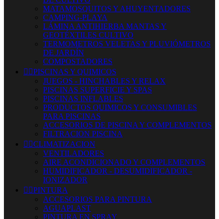
MATAMOSQUITOS Y AHUYENTADORES
CAMPING-PLAYA
LÁMINA ANTIHIERBA MANTAS Y
GEOTÉXTILES CULTIVO
TERMOMETROS VELETAS Y PLUVIÓMETROS
DE JARDÍN
COMPOSTADORES


PISCINAS Y QUIMICOS
JUEGOS - HINCHABLES Y RELAX
PISCINAS SUPERFICIE Y SPAS
PISCINAS INFLABLES
PRODUCTOS QUIMICOS Y CONSUMIBLES
PARA PISCINAS
ACCESORIOS DE PISCINA Y COMPLEMENTOS
FILTRACION PISCINA


CLIMATIZACION
VENTILADORES
AIRE ACONDICIONADO Y COMPLEMENTOS
HUMIDIFICADOR - DESUMIDIFICADOR -
IONIZADOR


PINTURA
ACCESORIOS PARA PINTURA
AGUAPLAST
PINTURA EN SPRAY