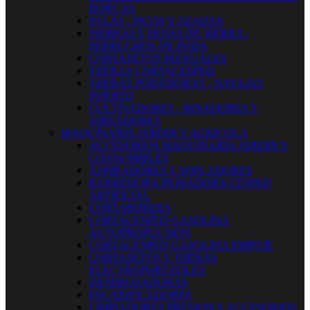
HORCAS
PALAS - PICOS Y AZADAS
SIERRAS Y HOJAS DE SIERRA -
SERRUCHOS DE PODA
CORTASETOS MANUALES
TIJERAS CORTACESPED
TIJERAS PODADORAS - NAVAJAS
INJERTO
CULTIVADORES - BINADORES Y
AIREADORES
MAQUINARIA JARDIN Y AGRICOLA
ACCESORIOS MAQUINARIA JARDIN Y
CONSUMIBLES
ASPIRADORES Y SOPLADORES
BARREDORA PEINADORA CESPED
ARTIFICIAL
CORTABORDES
CORTACESPED GASOLINA
AUTOPROPULSION
CORTACESPED GASOLINA EMPUJE
CORTASETOS Y TIJERAS
ELECTROPORTATILES
DESBROZADORAS
ESCARIFICADORES
LIMPIADORES PRESION Y ACCESORIOS