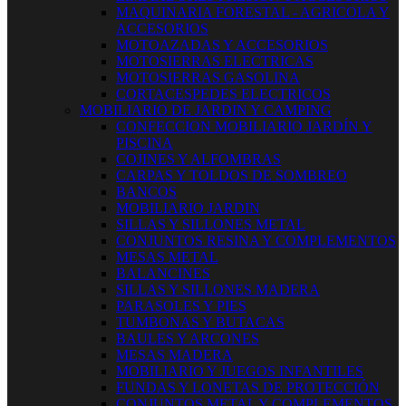
MAQUINARIA FORESTAL - AGRICOLA Y
ACCESORIOS
MOTOAZADAS Y ACCESORIOS
MOTOSIERRAS ELECTRICAS
MOTOSIERRAS GASOLINA
CORTACESPEDES ELECTRICOS
MOBILIARIO DE JARDIN Y CAMPING
CONFECCION MOBILIARIO JARDÍN Y
PISCINA
COJINES Y ALFOMBRAS
CARPAS Y TOLDOS DE SOMBREO
BANCOS
MOBILIARIO JARDIN
SILLAS Y SILLONES METAL
CONJUNTOS RESINA Y COMPLEMENTOS
MESAS METAL
BALANCINES
SILLAS Y SILLONES MADERA
PARASOLES Y PIES
TUMBONAS Y BUTACAS
BAULES Y ARCONES
MESAS MADERA
MOBILIARIO Y JUEGOS INFANTILES
FUNDAS Y LONETAS DE PROTECCIÓN
CONJUNTOS METAL Y COMPLEMENTOS