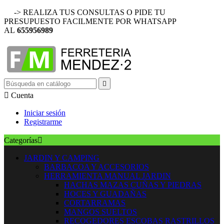
-> REALIZA TUS CONSULTAS O PIDE TU
PRESUPUESTO FACILMENTE POR WHATSAPP
AL
655956989


Cuenta
Iniciar sesión
Registrarme
Categorías

JARDIN Y CAMPING
BARBACOA Y ACCESORIOS
HERRAMIENTA MANUAL JARDIN
HACHAS MAZAS CUÑAS Y PIEDRAS
HOCES Y GUADAÑAS
CORTARRAMAS
MANGOS SUELTOS
RECOGEDORES ESCOBAS RASTRILLOS