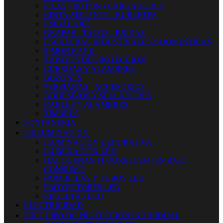
PILAS - BOTON - CARGADORES
CINTA AISLANTE - BURLETES
EMBALAJES
GRAPAS - TACOS - BRIDAS
ESCALERAS INDUSTRIALES Y DOMESTICAS
SIMON RACK
ZAPATOS DE PROTECCION
CUERDAS Y ALAMBRES
BUZONES
PERSIANAS - ACCESORIOS
ADHESIVOS Y SELLADORES
CABLES Y ALAMBRES
TIMBRES
FONTANERIA


ILUMINACION
ILUMINACION DECORATIVA
ILUMINACIÓN LED
HALOGENAS-FLUORESCENTES-BAJO
CONSUMO
BOMBILLAS Y TUBOS LED
PROYECTORES LED
REGLETAS LED
ELECTRICIDAD


EQUIPO DE PROTECCION INDIVIDUAL