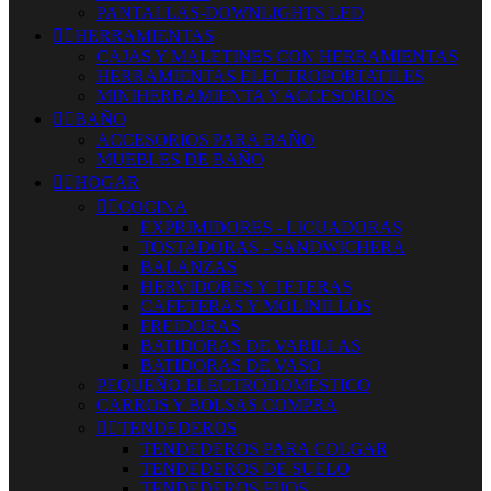
PANTALLAS-DOWNLIGHTS LED


HERRAMIENTAS
CAJAS Y MALETINES CON HERRAMIENTAS
HERRAMIENTAS ELECTROPORTATILES
MINIHERRAMIENTA Y ACCESORIOS


BAÑO
ACCESORIOS PARA BAÑO
MUEBLES DE BAÑO


HOGAR


COCINA
EXPRIMIDORES - LICUADORAS
TOSTADORAS - SANDWICHERA
BALANZAS
HERVIDORES Y TETERAS
CAFETERAS Y MOLINILLOS
FREIDORAS
BATIDORAS DE VARILLAS
BATIDORAS DE VASO
PEQUEÑO ELECTRODOMESTICO
CARROS Y BOLSAS COMPRA


TENDEDEROS
TENDEDEROS PARA COLGAR
TENDEDEROS DE SUELO
TENDEDEROS FIJOS