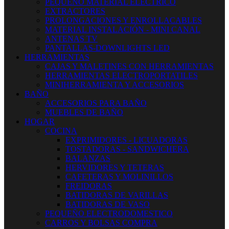
PEQUEÑO MATERIAL ELECTRICO
EXTRACTORES
PROLONGACIONES Y ENROLLACABLES
MATERIAL INSTALACIÓN - MINI CANAL
ANTENAS TV
PANTALLAS-DOWNLIGHTS LED
HERRAMIENTAS
CAJAS Y MALETINES CON HERRAMIENTAS
HERRAMIENTAS ELECTROPORTATILES
MINIHERRAMIENTA Y ACCESORIOS
BAÑO
ACCESORIOS PARA BAÑO
MUEBLES DE BAÑO
HOGAR
COCINA
EXPRIMIDORES - LICUADORAS
TOSTADORAS - SANDWICHERA
BALANZAS
HERVIDORES Y TETERAS
CAFETERAS Y MOLINILLOS
FREIDORAS
BATIDORAS DE VARILLAS
BATIDORAS DE VASO
PEQUEÑO ELECTRODOMESTICO
CARROS Y BOLSAS COMPRA