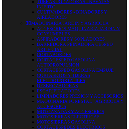
TIJERAS PODADORAS - NAVAJAS
INJERTO
CULTIVADORES - BINADORES Y
AIREADORES


MAQUINARIA JARDIN Y AGRICOLA
ACCESORIOS MAQUINARIA JARDIN Y
CONSUMIBLES
ASPIRADORES Y SOPLADORES
BARREDORA PEINADORA CESPED
ARTIFICIAL
CORTABORDES
CORTACESPED GASOLINA
AUTOPROPULSION
CORTACESPED GASOLINA EMPUJE
CORTASETOS Y TIJERAS
ELECTROPORTATILES
DESBROZADORAS
ESCARIFICADORES
LIMPIADORES PRESION Y ACCESORIOS
MAQUINARIA FORESTAL - AGRICOLA Y
ACCESORIOS
MOTOAZADAS Y ACCESORIOS
MOTOSIERRAS ELECTRICAS
MOTOSIERRAS GASOLINA
CORTACESPEDES ELECTRICOS