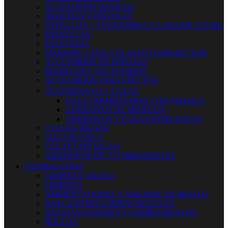
ACCESORIOS BASICOS
BROCHAS Y PINCELES
PAPEL LIJA + ACCESORIOS Y LANA DE ACERO
ESPATULAS
PALETINAS
MASKING TAKE Y PLASTICO PROTECTOR
ACCESORIOS DE PINTURA
RODILLOS Y ACCESORIOS
ACCESORIOS PARA EFECTOS


ADHESIVOS Y COLAS
COLA TERMOFUSION CON PISTOLA
ADHESIVOS DE MONTAJE
ADHESIVOS Y COLAS ESPECIFICOS
CYANOCRILATO
COLA BLANCA
COLAS CONTACTO
ADHESIVOS DE 2 COMPONENTES


DROGUERIA
LIMPIEZA VILEDA
LIMPIEZA
AMBIENTADORES Y ABSORBE HUMEDAD
RASCADORES-LIMPIACRISTALES
DESATASCADORES Y COMPLEMENTOS
ROLLOS