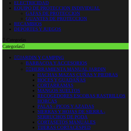
ELECTRICIDAD
EQUIPO DE PROTECCION INDIVIDUAL
GAFAS DE PROTECCION
GUANTES DE PROTECCION
RECAMBIOS
DEPORTES Y JUEGOS

Categorías
Categorías



JARDIN Y CAMPING
BARBACOA Y ACCESORIOS


HERRAMIENTA MANUAL JARDIN
HACHAS MAZAS CUÑAS Y PIEDRAS
HOCES Y GUADAÑAS
CORTARRAMAS
MANGOS SUELTOS
RECOGEDORES ESCOBAS RASTRILLOS
HORCAS
PALAS - PICOS Y AZADAS
SIERRAS Y HOJAS DE SIERRA -
SERRUCHOS DE PODA
CORTASETOS MANUALES
TIJERAS CORTACESPED