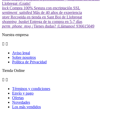
Llobregat ¡Gratis!
lock
Compra 100% Segura con encriptación SSL
sentiment_satisfied
Más de 40 años de experiencia
store
Recogida en tienda en Sant Boi de Llobregat
shopping_basket
Entrega de tu compra en 5-7 días
perm_phone_msg
¿Tienes dudas? ¡Llámanos! 936615049
Nuestra empresa


Aviso legal
Sobre nosotros
Política de Privacidad
Tienda Online


Términos y condiciones
Envío y pago
Ofertas
Novedades
Los más vendidos