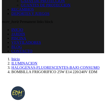
GAFAS DE PROTECCION
GUANTES DE PROTECCION
RECAMBIOS
DEPORTES Y JUEGOS
more_horiz
Permanent links block
INICIO
JARDIN
PISCINA
VENTILADORES
BLOG
CONTACTO
Inicio
ILUMINACION
HALOGENAS-FLUORESCENTES-BAJO CONSUMO
BOMBILLA FRIGORIFICO 25W E14 220/240V EDM