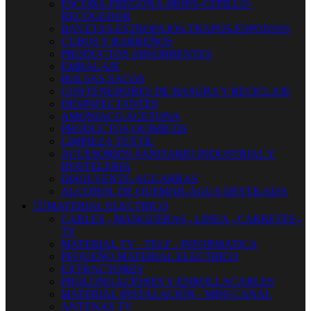
ESCOBA-FREGONA-MOPA-CEPILLO-
RECOGEDOR
BAYETAS-ESTROPAJOS-TRAPOS-ESPONJAS
CUBOS Y BARREÑOS
PRODUCTOS ABSORBENTES
EMBALAJE
BOLSAS-SACOS
CONTENEDORES DE BASURA Y RECICLAJE
DESINFECTANTES
AMONIACO ACETONA
PRODUCTOS QUIMICOS
LIMPIEZA TEXTIL
ACCESORIOS SANITARIO INDUSTRIAL Y
HOSTELERIA
DISOLVENTE-AGUARRAS
ALCOHOL DE QUEMAR-AGUA DESTILADA


MATERIAL ELECTRICO
CABLES - MANGUERAS - LINEA - CARRETES -
TV
MATERIAL TV - TELF - INFORMATICA
PEQUEÑO MATERIAL ELECTRICO
EXTRACTORES
PROLONGACIONES Y ENROLLACABLES
MATERIAL INSTALACIÓN - MINI CANAL
ANTENAS TV