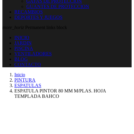
GAFAS DE PROTECCION
GUANTES DE PROTECCION
RECAMBIOS
DEPORTES Y JUEGOS
more_horiz
Permanent links block
INICIO
JARDIN
PISCINA
VENTILADORES
BLOG
CONTACTO
Inicio
PINTURA
ESPATULAS
ESPATULA PINTOR 80 MM M/PLAS. HOJA
TEMPLADA BAHCO