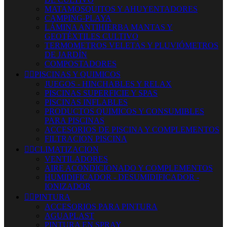
MATAMOSQUITOS Y AHUYENTADORES
CAMPING-PLAYA
LÁMINA ANTIHIERBA MANTAS Y
GEOTÉXTILES CULTIVO
TERMOMETROS VELETAS Y PLUVIÓMETROS
DE JARDÍN
COMPOSTADORES


PISCINAS Y QUIMICOS
JUEGOS - HINCHABLES Y RELAX
PISCINAS SUPERFICIE Y SPAS
PISCINAS INFLABLES
PRODUCTOS QUIMICOS Y CONSUMIBLES
PARA PISCINAS
ACCESORIOS DE PISCINA Y COMPLEMENTOS
FILTRACION PISCINA


CLIMATIZACION
VENTILADORES
AIRE ACONDICIONADO Y COMPLEMENTOS
HUMIDIFICADOR - DESUMIDIFICADOR -
IONIZADOR


PINTURA
ACCESORIOS PARA PINTURA
AGUAPLAST
PINTURA EN SPRAY