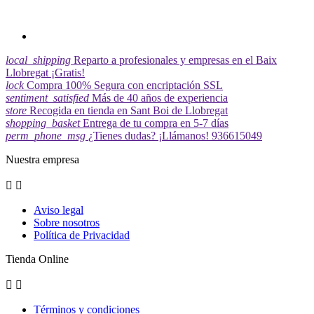
local_shipping
Reparto a profesionales y empresas en el Baix
Llobregat ¡Gratis!
lock
Compra 100% Segura con encriptación SSL
sentiment_satisfied
Más de 40 años de experiencia
store
Recogida en tienda en Sant Boi de Llobregat
shopping_basket
Entrega de tu compra en 5-7 días
perm_phone_msg
¿Tienes dudas? ¡Llámanos! 936615049
Nuestra empresa


Aviso legal
Sobre nosotros
Política de Privacidad
Tienda Online


Términos y condiciones