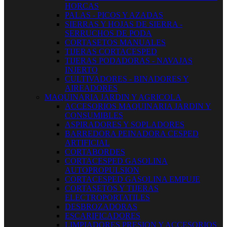
HORCAS
PALAS - PICOS Y AZADAS
SIERRAS Y HOJAS DE SIERRA -
SERRUCHOS DE PODA
CORTASETOS MANUALES
TIJERAS CORTACESPED
TIJERAS PODADORAS - NAVAJAS
INJERTO
CULTIVADORES - BINADORES Y
AIREADORES
MAQUINARIA JARDIN Y AGRICOLA
ACCESORIOS MAQUINARIA JARDIN Y
CONSUMIBLES
ASPIRADORES Y SOPLADORES
BARREDORA PEINADORA CESPED
ARTIFICIAL
CORTABORDES
CORTACESPED GASOLINA
AUTOPROPULSION
CORTACESPED GASOLINA EMPUJE
CORTASETOS Y TIJERAS
ELECTROPORTATILES
DESBROZADORAS
ESCARIFICADORES
LIMPIADORES PRESION Y ACCESORIOS