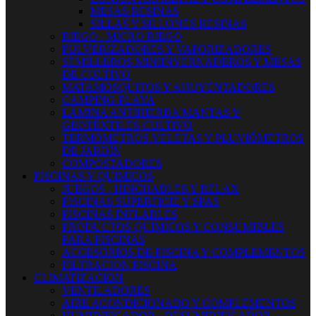
MESAS RESINAS
SILLAS Y SILLONES RESINAS
RIEGO - MICRO RIEGO
PULVERIZADORES Y VAPORIZADORES
SEMILLEROS MINIINVERNADEROS Y MESAS
DE CULTIVO
MATAMOSQUITOS Y AHUYENTADORES
CAMPING-PLAYA
LÁMINA ANTIHIERBA MANTAS Y
GEOTÉXTILES CULTIVO
TERMOMETROS VELETAS Y PLUVIÓMETROS
DE JARDÍN
COMPOSTADORES
PISCINAS Y QUIMICOS
JUEGOS - HINCHABLES Y RELAX
PISCINAS SUPERFICIE Y SPAS
PISCINAS INFLABLES
PRODUCTOS QUIMICOS Y CONSUMIBLES
PARA PISCINAS
ACCESORIOS DE PISCINA Y COMPLEMENTOS
FILTRACION PISCINA
CLIMATIZACION
VENTILADORES
AIRE ACONDICIONADO Y COMPLEMENTOS
HUMIDIFICADOR - DESUMIDIFICADOR -