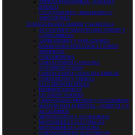
TIJERAS PODADORAS - NAVAJAS
INJERTO
CULTIVADORES - BINADORES Y
AIREADORES


MAQUINARIA JARDIN Y AGRICOLA
ACCESORIOS MAQUINARIA JARDIN Y
CONSUMIBLES
ASPIRADORES Y SOPLADORES
BARREDORA PEINADORA CESPED
ARTIFICIAL
CORTABORDES
CORTACESPED GASOLINA
AUTOPROPULSION
CORTACESPED GASOLINA EMPUJE
CORTASETOS Y TIJERAS
ELECTROPORTATILES
DESBROZADORAS
ESCARIFICADORES
LIMPIADORES PRESION Y ACCESORIOS
MAQUINARIA FORESTAL - AGRICOLA Y
ACCESORIOS
MOTOAZADAS Y ACCESORIOS
MOTOSIERRAS ELECTRICAS
MOTOSIERRAS GASOLINA
CORTACESPEDES ELECTRICOS