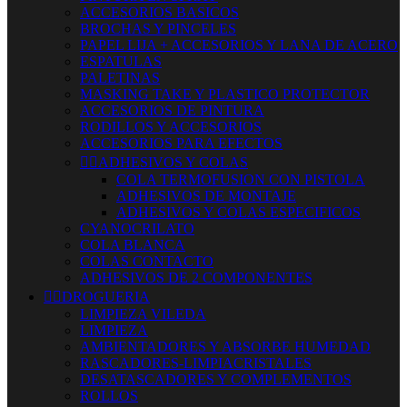
ACCESORIOS BASICOS
BROCHAS Y PINCELES
PAPEL LIJA + ACCESORIOS Y LANA DE ACERO
ESPATULAS
PALETINAS
MASKING TAKE Y PLASTICO PROTECTOR
ACCESORIOS DE PINTURA
RODILLOS Y ACCESORIOS
ACCESORIOS PARA EFECTOS


ADHESIVOS Y COLAS
COLA TERMOFUSION CON PISTOLA
ADHESIVOS DE MONTAJE
ADHESIVOS Y COLAS ESPECIFICOS
CYANOCRILATO
COLA BLANCA
COLAS CONTACTO
ADHESIVOS DE 2 COMPONENTES


DROGUERIA
LIMPIEZA VILEDA
LIMPIEZA
AMBIENTADORES Y ABSORBE HUMEDAD
RASCADORES-LIMPIACRISTALES
DESATASCADORES Y COMPLEMENTOS
ROLLOS