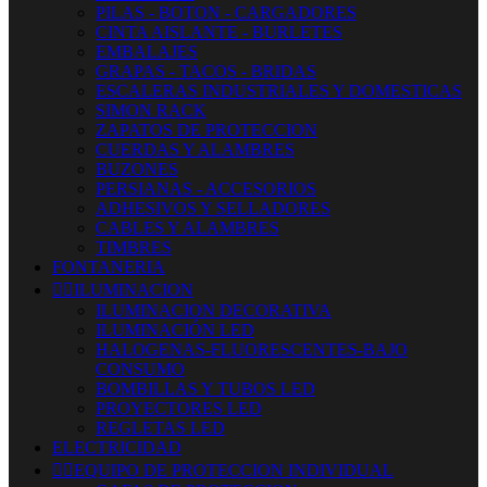
PILAS - BOTON - CARGADORES
CINTA AISLANTE - BURLETES
EMBALAJES
GRAPAS - TACOS - BRIDAS
ESCALERAS INDUSTRIALES Y DOMESTICAS
SIMON RACK
ZAPATOS DE PROTECCION
CUERDAS Y ALAMBRES
BUZONES
PERSIANAS - ACCESORIOS
ADHESIVOS Y SELLADORES
CABLES Y ALAMBRES
TIMBRES
FONTANERIA


ILUMINACION
ILUMINACION DECORATIVA
ILUMINACIÓN LED
HALOGENAS-FLUORESCENTES-BAJO
CONSUMO
BOMBILLAS Y TUBOS LED
PROYECTORES LED
REGLETAS LED
ELECTRICIDAD


EQUIPO DE PROTECCION INDIVIDUAL