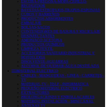
ESCOBA-FREGONA-MOPA-CEPILLO-
RECOGEDOR
BAYETAS-ESTROPAJOS-TRAPOS-ESPONJAS
CUBOS Y BARREÑOS
PRODUCTOS ABSORBENTES
EMBALAJE
BOLSAS-SACOS
CONTENEDORES DE BASURA Y RECICLAJE
DESINFECTANTES
AMONIACO ACETONA
PRODUCTOS QUIMICOS
LIMPIEZA TEXTIL
ACCESORIOS SANITARIO INDUSTRIAL Y
HOSTELERIA
DISOLVENTE-AGUARRAS
ALCOHOL DE QUEMAR-AGUA DESTILADA


MATERIAL ELECTRICO
CABLES - MANGUERAS - LINEA - CARRETES -
TV
MATERIAL TV - TELF - INFORMATICA
PEQUEÑO MATERIAL ELECTRICO
EXTRACTORES
PROLONGACIONES Y ENROLLACABLES
MATERIAL INSTALACIÓN - MINI CANAL
ANTENAS TV