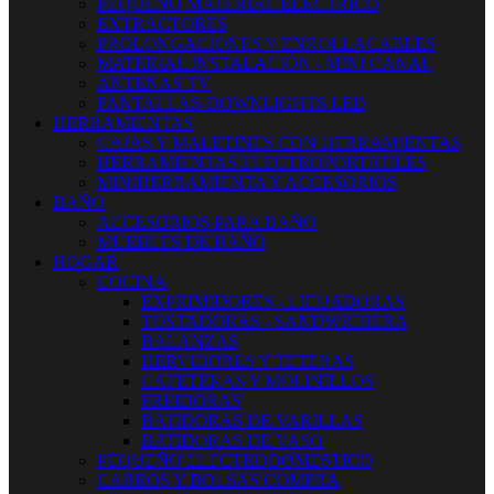
PEQUEÑO MATERIAL ELECTRICO
EXTRACTORES
PROLONGACIONES Y ENROLLACABLES
MATERIAL INSTALACIÓN - MINI CANAL
ANTENAS TV
PANTALLAS-DOWNLIGHTS LED
HERRAMIENTAS
CAJAS Y MALETINES CON HERRAMIENTAS
HERRAMIENTAS ELECTROPORTATILES
MINIHERRAMIENTA Y ACCESORIOS
BAÑO
ACCESORIOS PARA BAÑO
MUEBLES DE BAÑO
HOGAR
COCINA
EXPRIMIDORES - LICUADORAS
TOSTADORAS - SANDWICHERA
BALANZAS
HERVIDORES Y TETERAS
CAFETERAS Y MOLINILLOS
FREIDORAS
BATIDORAS DE VARILLAS
BATIDORAS DE VASO
PEQUEÑO ELECTRODOMESTICO
CARROS Y BOLSAS COMPRA