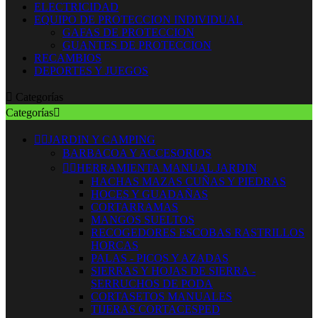
ELECTRICIDAD
EQUIPO DE PROTECCION INDIVIDUAL
GAFAS DE PROTECCION
GUANTES DE PROTECCION
RECAMBIOS
DEPORTES Y JUEGOS

Categorías
Categorías



JARDIN Y CAMPING
BARBACOA Y ACCESORIOS


HERRAMIENTA MANUAL JARDIN
HACHAS MAZAS CUÑAS Y PIEDRAS
HOCES Y GUADAÑAS
CORTARRAMAS
MANGOS SUELTOS
RECOGEDORES ESCOBAS RASTRILLOS
HORCAS
PALAS - PICOS Y AZADAS
SIERRAS Y HOJAS DE SIERRA -
SERRUCHOS DE PODA
CORTASETOS MANUALES
TIJERAS CORTACESPED