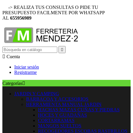
-> REALIZA TUS CONSULTAS O PIDE TU
PRESUPUESTO FACILMENTE POR WHATSAPP
AL
655956989


Cuenta
Iniciar sesión
Registrarme
Categorías

JARDIN Y CAMPING
BARBACOA Y ACCESORIOS
HERRAMIENTA MANUAL JARDIN
HACHAS MAZAS CUÑAS Y PIEDRAS
HOCES Y GUADAÑAS
CORTARRAMAS
MANGOS SUELTOS
RECOGEDORES ESCOBAS RASTRILLOS