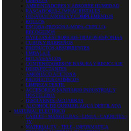
LIMPIEZA
AMBIENTADORES Y ABSORBE HUMEDAD
RASCADORES-LIMPIACRISTALES
DESATASCADORES Y COMPLEMENTOS
ROLLOS
ESCOBA-FREGONA-MOPA-CEPILLO-
RECOGEDOR
BAYETAS-ESTROPAJOS-TRAPOS-ESPONJAS
CUBOS Y BARREÑOS
PRODUCTOS ABSORBENTES
EMBALAJE
BOLSAS-SACOS
CONTENEDORES DE BASURA Y RECICLAJE
DESINFECTANTES
AMONIACO ACETONA
PRODUCTOS QUIMICOS
LIMPIEZA TEXTIL
ACCESORIOS SANITARIO INDUSTRIAL Y
HOSTELERIA
DISOLVENTE-AGUARRAS
ALCOHOL DE QUEMAR-AGUA DESTILADA
MATERIAL ELECTRICO
CABLES - MANGUERAS - LINEA - CARRETES -
TV
MATERIAL TV - TELF - INFORMATICA