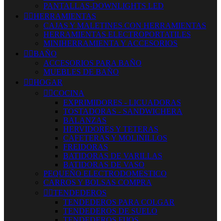
PANTALLAS-DOWNLIGHTS LED


HERRAMIENTAS
CAJAS Y MALETINES CON HERRAMIENTAS
HERRAMIENTAS ELECTROPORTATILES
MINIHERRAMIENTA Y ACCESORIOS


BAÑO
ACCESORIOS PARA BAÑO
MUEBLES DE BAÑO


HOGAR


COCINA
EXPRIMIDORES - LICUADORAS
TOSTADORAS - SANDWICHERA
BALANZAS
HERVIDORES Y TETERAS
CAFETERAS Y MOLINILLOS
FREIDORAS
BATIDORAS DE VARILLAS
BATIDORAS DE VASO
PEQUEÑO ELECTRODOMESTICO
CARROS Y BOLSAS COMPRA


TENDEDEROS
TENDEDEROS PARA COLGAR
TENDEDEROS DE SUELO
TENDEDEROS FIJOS