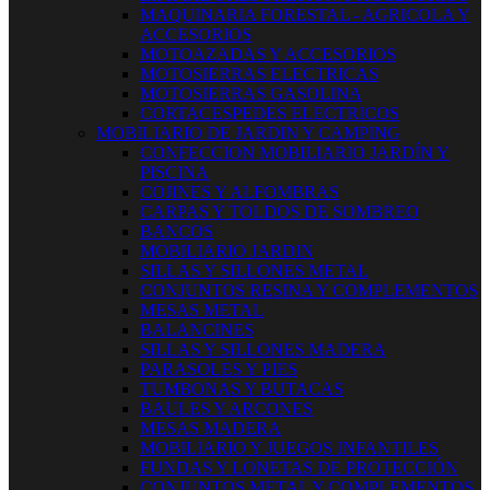
MAQUINARIA FORESTAL - AGRICOLA Y
ACCESORIOS
MOTOAZADAS Y ACCESORIOS
MOTOSIERRAS ELECTRICAS
MOTOSIERRAS GASOLINA
CORTACESPEDES ELECTRICOS
MOBILIARIO DE JARDIN Y CAMPING
CONFECCION MOBILIARIO JARDÍN Y
PISCINA
COJINES Y ALFOMBRAS
CARPAS Y TOLDOS DE SOMBREO
BANCOS
MOBILIARIO JARDIN
SILLAS Y SILLONES METAL
CONJUNTOS RESINA Y COMPLEMENTOS
MESAS METAL
BALANCINES
SILLAS Y SILLONES MADERA
PARASOLES Y PIES
TUMBONAS Y BUTACAS
BAULES Y ARCONES
MESAS MADERA
MOBILIARIO Y JUEGOS INFANTILES
FUNDAS Y LONETAS DE PROTECCIÓN
CONJUNTOS METAL Y COMPLEMENTOS