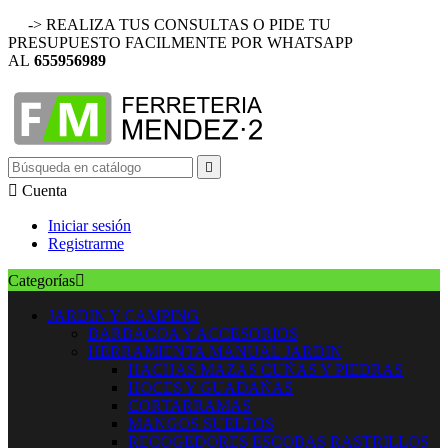
-> REALIZA TUS CONSULTAS O PIDE TU
PRESUPUESTO FACILMENTE POR WHATSAPP
AL
655956989


Cuenta
Iniciar sesión
Registrarme
Categorías

JARDIN Y CAMPING
BARBACOA Y ACCESORIOS
HERRAMIENTA MANUAL JARDIN
HACHAS MAZAS CUÑAS Y PIEDRAS
HOCES Y GUADAÑAS
CORTARRAMAS
MANGOS SUELTOS
RECOGEDORES ESCOBAS RASTRILLOS