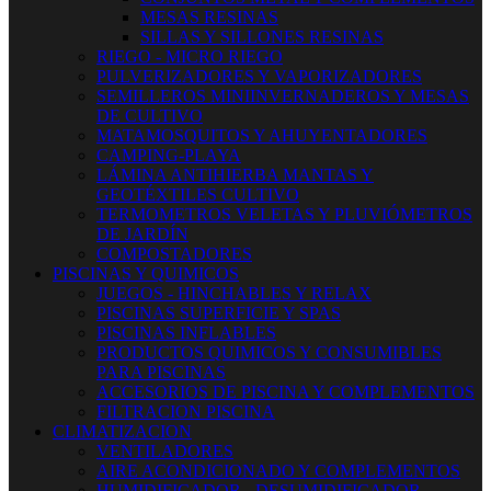
MESAS RESINAS
SILLAS Y SILLONES RESINAS
RIEGO - MICRO RIEGO
PULVERIZADORES Y VAPORIZADORES
SEMILLEROS MINIINVERNADEROS Y MESAS
DE CULTIVO
MATAMOSQUITOS Y AHUYENTADORES
CAMPING-PLAYA
LÁMINA ANTIHIERBA MANTAS Y
GEOTÉXTILES CULTIVO
TERMOMETROS VELETAS Y PLUVIÓMETROS
DE JARDÍN
COMPOSTADORES
PISCINAS Y QUIMICOS
JUEGOS - HINCHABLES Y RELAX
PISCINAS SUPERFICIE Y SPAS
PISCINAS INFLABLES
PRODUCTOS QUIMICOS Y CONSUMIBLES
PARA PISCINAS
ACCESORIOS DE PISCINA Y COMPLEMENTOS
FILTRACION PISCINA
CLIMATIZACION
VENTILADORES
AIRE ACONDICIONADO Y COMPLEMENTOS
HUMIDIFICADOR - DESUMIDIFICADOR -