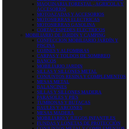
MAQUINARIA FORESTAL - AGRICOLA Y
ACCESORIOS
MOTOAZADAS Y ACCESORIOS
MOTOSIERRAS ELECTRICAS
MOTOSIERRAS GASOLINA
CORTACESPEDES ELECTRICOS
MOBILIARIO DE JARDIN Y CAMPING
CONFECCION MOBILIARIO JARDÍN Y
PISCINA
COJINES Y ALFOMBRAS
CARPAS Y TOLDOS DE SOMBREO
BANCOS
MOBILIARIO JARDIN
SILLAS Y SILLONES METAL
CONJUNTOS RESINA Y COMPLEMENTOS
MESAS METAL
BALANCINES
SILLAS Y SILLONES MADERA
PARASOLES Y PIES
TUMBONAS Y BUTACAS
BAULES Y ARCONES
MESAS MADERA
MOBILIARIO Y JUEGOS INFANTILES
FUNDAS Y LONETAS DE PROTECCIÓN
CONJUNTOS METAL Y COMPLEMENTOS