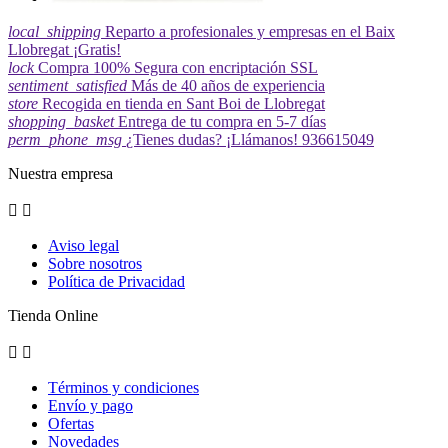
local_shipping
Reparto a profesionales y empresas en el Baix
Llobregat ¡Gratis!
lock
Compra 100% Segura con encriptación SSL
sentiment_satisfied
Más de 40 años de experiencia
store
Recogida en tienda en Sant Boi de Llobregat
shopping_basket
Entrega de tu compra en 5-7 días
perm_phone_msg
¿Tienes dudas? ¡Llámanos! 936615049
Nuestra empresa


Aviso legal
Sobre nosotros
Política de Privacidad
Tienda Online


Términos y condiciones
Envío y pago
Ofertas
Novedades