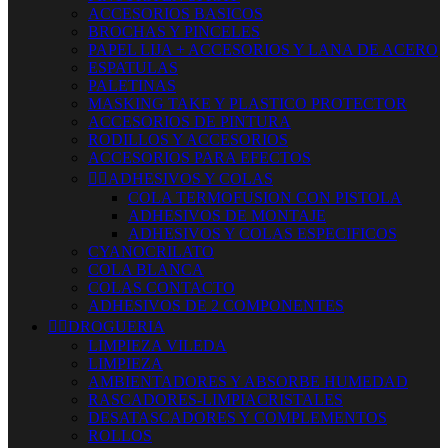
ACCESORIOS BASICOS
BROCHAS Y PINCELES
PAPEL LIJA + ACCESORIOS Y LANA DE ACERO
ESPATULAS
PALETINAS
MASKING TAKE Y PLASTICO PROTECTOR
ACCESORIOS DE PINTURA
RODILLOS Y ACCESORIOS
ACCESORIOS PARA EFECTOS


ADHESIVOS Y COLAS
COLA TERMOFUSION CON PISTOLA
ADHESIVOS DE MONTAJE
ADHESIVOS Y COLAS ESPECIFICOS
CYANOCRILATO
COLA BLANCA
COLAS CONTACTO
ADHESIVOS DE 2 COMPONENTES


DROGUERIA
LIMPIEZA VILEDA
LIMPIEZA
AMBIENTADORES Y ABSORBE HUMEDAD
RASCADORES-LIMPIACRISTALES
DESATASCADORES Y COMPLEMENTOS
ROLLOS