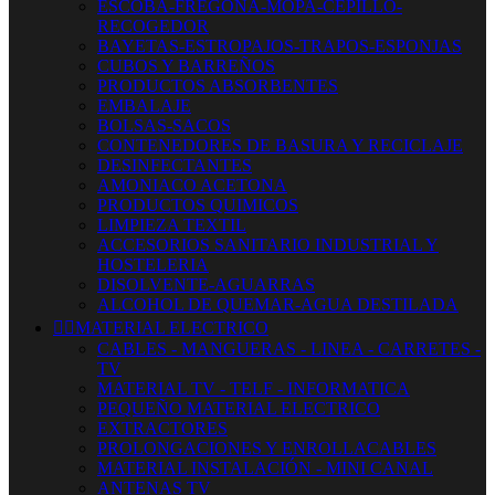
ESCOBA-FREGONA-MOPA-CEPILLO-
RECOGEDOR
BAYETAS-ESTROPAJOS-TRAPOS-ESPONJAS
CUBOS Y BARREÑOS
PRODUCTOS ABSORBENTES
EMBALAJE
BOLSAS-SACOS
CONTENEDORES DE BASURA Y RECICLAJE
DESINFECTANTES
AMONIACO ACETONA
PRODUCTOS QUIMICOS
LIMPIEZA TEXTIL
ACCESORIOS SANITARIO INDUSTRIAL Y
HOSTELERIA
DISOLVENTE-AGUARRAS
ALCOHOL DE QUEMAR-AGUA DESTILADA


MATERIAL ELECTRICO
CABLES - MANGUERAS - LINEA - CARRETES -
TV
MATERIAL TV - TELF - INFORMATICA
PEQUEÑO MATERIAL ELECTRICO
EXTRACTORES
PROLONGACIONES Y ENROLLACABLES
MATERIAL INSTALACIÓN - MINI CANAL
ANTENAS TV