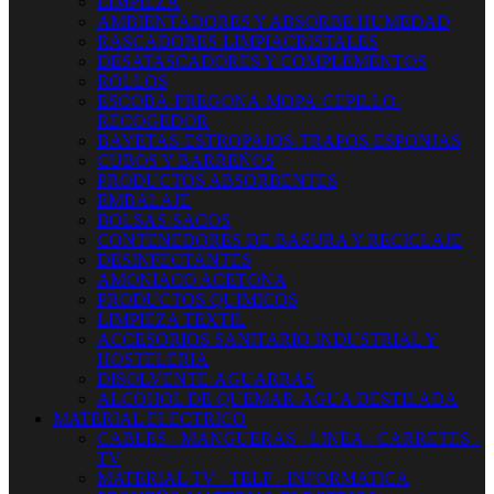
LIMPIEZA
AMBIENTADORES Y ABSORBE HUMEDAD
RASCADORES-LIMPIACRISTALES
DESATASCADORES Y COMPLEMENTOS
ROLLOS
ESCOBA-FREGONA-MOPA-CEPILLO-
RECOGEDOR
BAYETAS-ESTROPAJOS-TRAPOS-ESPONJAS
CUBOS Y BARREÑOS
PRODUCTOS ABSORBENTES
EMBALAJE
BOLSAS-SACOS
CONTENEDORES DE BASURA Y RECICLAJE
DESINFECTANTES
AMONIACO ACETONA
PRODUCTOS QUIMICOS
LIMPIEZA TEXTIL
ACCESORIOS SANITARIO INDUSTRIAL Y
HOSTELERIA
DISOLVENTE-AGUARRAS
ALCOHOL DE QUEMAR-AGUA DESTILADA
MATERIAL ELECTRICO
CABLES - MANGUERAS - LINEA - CARRETES -
TV
MATERIAL TV - TELF - INFORMATICA