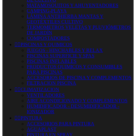
MATAMOSQUITOS Y AHUYENTADORES
CAMPING-PLAYA
LÁMINA ANTIHIERBA MANTAS Y
GEOTÉXTILES CULTIVO
TERMOMETROS VELETAS Y PLUVIÓMETROS
DE JARDÍN
COMPOSTADORES


PISCINAS Y QUIMICOS
JUEGOS - HINCHABLES Y RELAX
PISCINAS SUPERFICIE Y SPAS
PISCINAS INFLABLES
PRODUCTOS QUIMICOS Y CONSUMIBLES
PARA PISCINAS
ACCESORIOS DE PISCINA Y COMPLEMENTOS
FILTRACION PISCINA


CLIMATIZACION
VENTILADORES
AIRE ACONDICIONADO Y COMPLEMENTOS
HUMIDIFICADOR - DESUMIDIFICADOR -
IONIZADOR


PINTURA
ACCESORIOS PARA PINTURA
AGUAPLAST
PINTURA EN SPRAY