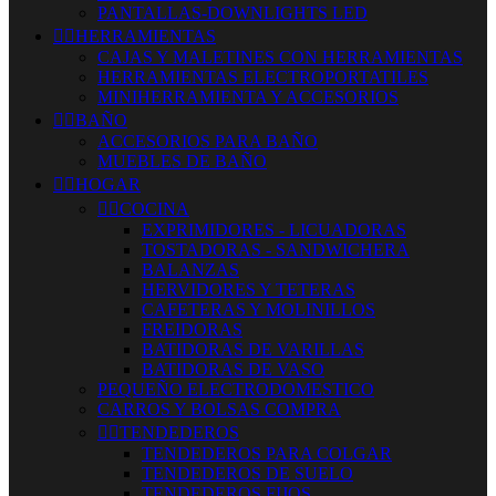
PANTALLAS-DOWNLIGHTS LED


HERRAMIENTAS
CAJAS Y MALETINES CON HERRAMIENTAS
HERRAMIENTAS ELECTROPORTATILES
MINIHERRAMIENTA Y ACCESORIOS


BAÑO
ACCESORIOS PARA BAÑO
MUEBLES DE BAÑO


HOGAR


COCINA
EXPRIMIDORES - LICUADORAS
TOSTADORAS - SANDWICHERA
BALANZAS
HERVIDORES Y TETERAS
CAFETERAS Y MOLINILLOS
FREIDORAS
BATIDORAS DE VARILLAS
BATIDORAS DE VASO
PEQUEÑO ELECTRODOMESTICO
CARROS Y BOLSAS COMPRA


TENDEDEROS
TENDEDEROS PARA COLGAR
TENDEDEROS DE SUELO
TENDEDEROS FIJOS