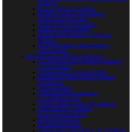
HORCAS
PALAS - PICOS Y AZADAS
SIERRAS Y HOJAS DE SIERRA -
SERRUCHOS DE PODA
CORTASETOS MANUALES
TIJERAS CORTACESPED
TIJERAS PODADORAS - NAVAJAS
INJERTO
CULTIVADORES - BINADORES Y
AIREADORES
MAQUINARIA JARDIN Y AGRICOLA
ACCESORIOS MAQUINARIA JARDIN Y
CONSUMIBLES
ASPIRADORES Y SOPLADORES
BARREDORA PEINADORA CESPED
ARTIFICIAL
CORTABORDES
CORTACESPED GASOLINA
AUTOPROPULSION
CORTACESPED GASOLINA EMPUJE
CORTASETOS Y TIJERAS
ELECTROPORTATILES
DESBROZADORAS
ESCARIFICADORES
LIMPIADORES PRESION Y ACCESORIOS