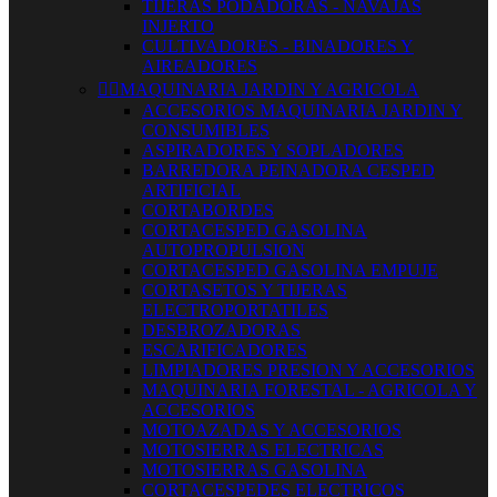
TIJERAS PODADORAS - NAVAJAS
INJERTO
CULTIVADORES - BINADORES Y
AIREADORES


MAQUINARIA JARDIN Y AGRICOLA
ACCESORIOS MAQUINARIA JARDIN Y
CONSUMIBLES
ASPIRADORES Y SOPLADORES
BARREDORA PEINADORA CESPED
ARTIFICIAL
CORTABORDES
CORTACESPED GASOLINA
AUTOPROPULSION
CORTACESPED GASOLINA EMPUJE
CORTASETOS Y TIJERAS
ELECTROPORTATILES
DESBROZADORAS
ESCARIFICADORES
LIMPIADORES PRESION Y ACCESORIOS
MAQUINARIA FORESTAL - AGRICOLA Y
ACCESORIOS
MOTOAZADAS Y ACCESORIOS
MOTOSIERRAS ELECTRICAS
MOTOSIERRAS GASOLINA
CORTACESPEDES ELECTRICOS