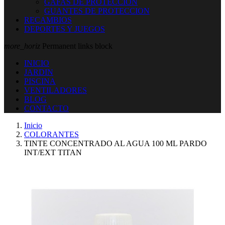
GAFAS DE PROTECCION
GUANTES DE PROTECCION
RECAMBIOS
DEPORTES Y JUEGOS
more_horiz
Permanent links block
INICIO
JARDIN
PISCINA
VENTILADORES
BLOG
CONTACTO
Inicio
COLORANTES
TINTE CONCENTRADO AL AGUA 100 ML PARDO
INT/EXT TITAN