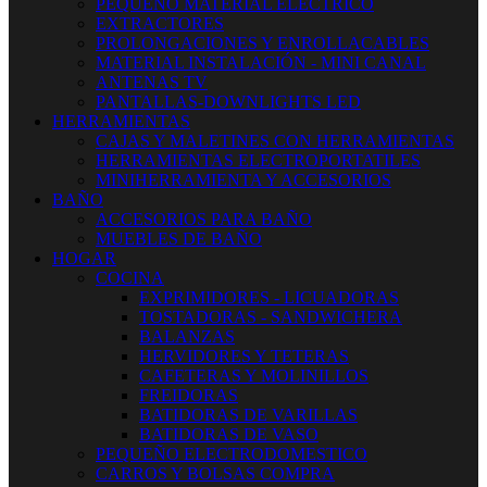
PEQUEÑO MATERIAL ELECTRICO
EXTRACTORES
PROLONGACIONES Y ENROLLACABLES
MATERIAL INSTALACIÓN - MINI CANAL
ANTENAS TV
PANTALLAS-DOWNLIGHTS LED
HERRAMIENTAS
CAJAS Y MALETINES CON HERRAMIENTAS
HERRAMIENTAS ELECTROPORTATILES
MINIHERRAMIENTA Y ACCESORIOS
BAÑO
ACCESORIOS PARA BAÑO
MUEBLES DE BAÑO
HOGAR
COCINA
EXPRIMIDORES - LICUADORAS
TOSTADORAS - SANDWICHERA
BALANZAS
HERVIDORES Y TETERAS
CAFETERAS Y MOLINILLOS
FREIDORAS
BATIDORAS DE VARILLAS
BATIDORAS DE VASO
PEQUEÑO ELECTRODOMESTICO
CARROS Y BOLSAS COMPRA