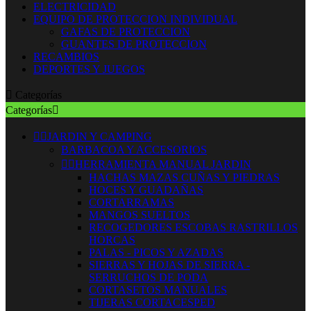
ELECTRICIDAD
EQUIPO DE PROTECCION INDIVIDUAL
GAFAS DE PROTECCION
GUANTES DE PROTECCION
RECAMBIOS
DEPORTES Y JUEGOS

Categorías
Categorías



JARDIN Y CAMPING
BARBACOA Y ACCESORIOS


HERRAMIENTA MANUAL JARDIN
HACHAS MAZAS CUÑAS Y PIEDRAS
HOCES Y GUADAÑAS
CORTARRAMAS
MANGOS SUELTOS
RECOGEDORES ESCOBAS RASTRILLOS
HORCAS
PALAS - PICOS Y AZADAS
SIERRAS Y HOJAS DE SIERRA -
SERRUCHOS DE PODA
CORTASETOS MANUALES
TIJERAS CORTACESPED