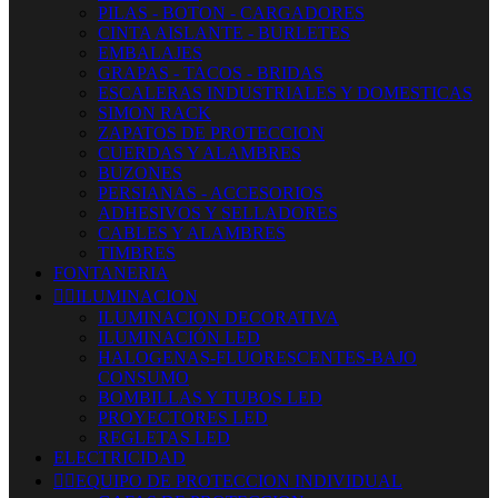
PILAS - BOTON - CARGADORES
CINTA AISLANTE - BURLETES
EMBALAJES
GRAPAS - TACOS - BRIDAS
ESCALERAS INDUSTRIALES Y DOMESTICAS
SIMON RACK
ZAPATOS DE PROTECCION
CUERDAS Y ALAMBRES
BUZONES
PERSIANAS - ACCESORIOS
ADHESIVOS Y SELLADORES
CABLES Y ALAMBRES
TIMBRES
FONTANERIA


ILUMINACION
ILUMINACION DECORATIVA
ILUMINACIÓN LED
HALOGENAS-FLUORESCENTES-BAJO
CONSUMO
BOMBILLAS Y TUBOS LED
PROYECTORES LED
REGLETAS LED
ELECTRICIDAD


EQUIPO DE PROTECCION INDIVIDUAL